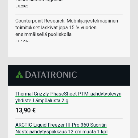
5.8.2026
Counterpoint Research: Mobiilijärjestelmäpiirien
toimitukset laskivat jopa 15 % vuoden
ensimmäisellä puoliskolla
31.7.2026
Thermal Grizzly PhaseSheet PTM jäähdytyslevyn
yhdiste Lämpöalusta 2 g
13,90 €
ARCTIC Liquid Freezer III Pro 360 Suoritin
Nestejäähdytyspakkaus 12 cm musta 1 kpl