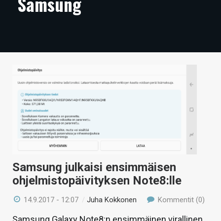
Samsung
ARTIKKELIT
VIDEOT
TECHBBS
TIETOA
HINTA.FI
KAUPPA
VAIHDA TEEMA
Samsung julkaisi ensimmäisen
ohjelmistopäivityksen Note8:lle
HAKU
14.9.2017 - 12:07
/
Juha Kokkonen
Kommentit (0)
Samsung Galaxy Note8:n ensimmäinen virallinen