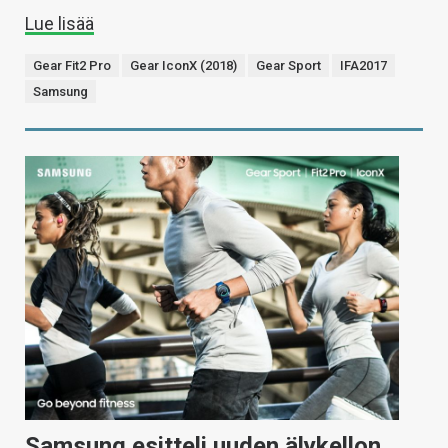
Lue lisää
Gear Fit2 Pro
Gear IconX (2018)
Gear Sport
IFA2017
Samsung
Samsung esitteli uuden älykellon,