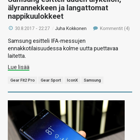
älyrannekkeen ja langattomat
nappikuulokkeet
30.8.2017 - 22:27
/
Juha Kokkonen
Kommentit (4)
Samsung esitteli IFA-messujen
ennakkotilaisuudessa kolme uutta puettavaa
laitetta.
Lue lisää
Gear Fit2 Pro
Gear Sport
IconX
Samsung