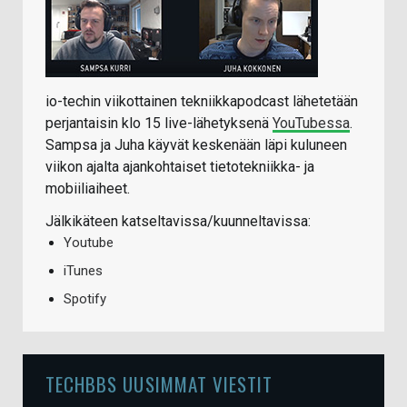
io-techin viikottainen tekniikkapodcast lähetetään
perjantaisin klo 15 live-lähetyksenä
YouTubessa
.
Sampsa ja Juha käyvät keskenään läpi kuluneen
viikon ajalta ajankohtaiset tietotekniikka- ja
mobiiliaiheet.
Jälkikäteen katseltavissa/kuunneltavissa:
Youtube
iTunes
Spotify
TECHBBS UUSIMMAT VIESTIT