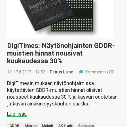
DigiTimes: Näytönohjainten GDDR-
muistien hinnat nousivat
kuukaudessa 30%
17.8.2017 - 12:52
/
Petrus Laine
Kommentit (20)
DigiTimesin mukaan näytönohjaimissa
käytettävien GDDR-muistien hinnat olisivat
nousseet kuukaudessa 30 % ja kasvun odotetaan
jatkuvan ainakin syyskuuhun saakka.
Lue lisää
GDDR
Micron
Muistit
SK Hynix
Samsung