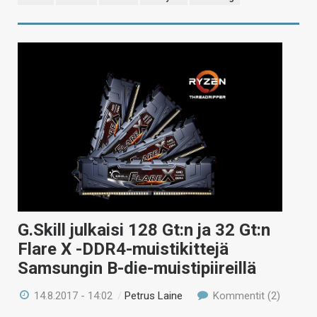
G.Skill julkaisi 128 Gt:n ja 32 Gt:n
Flare X -DDR4-muistikittejä
Samsungin B-die-muistipiireillä
14.8.2017 - 14:02
/
Petrus Laine
Kommentit (2)