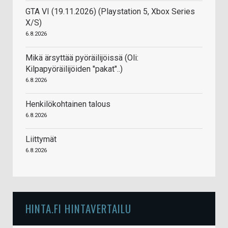
GTA VI (19.11.2026) (Playstation 5, Xbox Series
X/S)
6.8.2026
Mikä ärsyttää pyöräilijöissä (Oli:
Kilpapyöräilijöiden "pakat"..)
6.8.2026
Henkilökohtainen talous
6.8.2026
Liittymät
6.8.2026
HINTA.FI HINTAVERTAILU