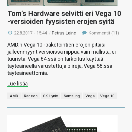
Tom’s Hardware selvitti eri Vega 10
-versioiden fyysisten erojen syitä
22.8.2017 - 15:44
/
Petrus Laine
Kommentit (11)
AMD:n Vega 10 -paketointien erojen pitäisi
jälleenmyyntiversioissa riippua vain mallista, ei
tuurista. Vega 64:ssä on tarkoitus käyttää
täyteaineella varustettuja piirejä, Vega 56:ssa
täyteaineettomia.
Lue lisää
AMD
Radeon
SK Hynix
Samsung
Vega
Vega 10