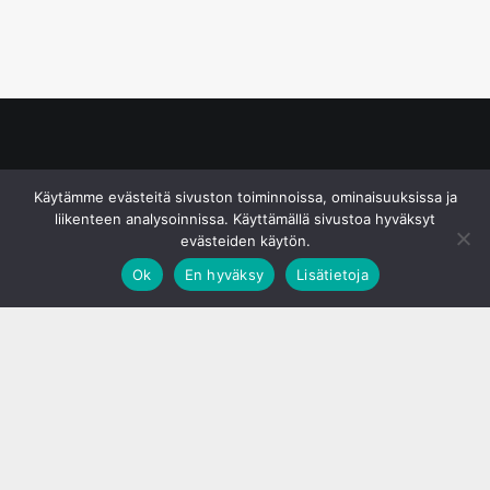
© S&J Media Oy
Käytämme evästeitä sivuston toiminnoissa, ominaisuuksissa ja
liikenteen analysoinnissa. Käyttämällä sivustoa hyväksyt
evästeiden käytön.
Ok
En hyväksy
Lisätietoja
;