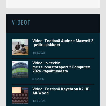
VIDEOT
Video: Testissä Audeze Maxwell 2
-pelikuulokkeet
15.6.2026
Video: io-techin
messuosastoraportit Computex
2026 -tapahtumasta
3.6.2026
Video: Testissä Keychron K2 HE
All-Wood
13.4.2026