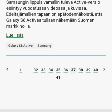
Samsungin lippulaivamallin tuleva Active-versio
esiintyy vuodetussa videossa ja kuvissa.
Edeltäjämallien tapaan on epätodennäköistä, että
Galaxy S8 Activea tullaan näkemään Suomen
markkinoilla.
Lue lisää
Galaxy S8 Active
Samsung
1
...
32
33
34
35
36
37
38
39
40
41