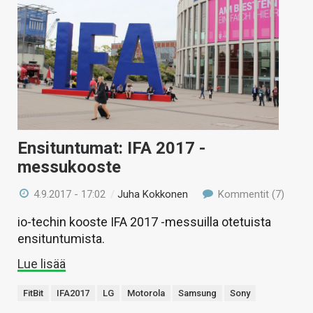
Ensituntumat: IFA 2017 -
messukooste
4.9.2017 - 17:02
/
Juha Kokkonen
Kommentit (7)
io-techin kooste IFA 2017 -messuilla otetuista
ensituntumista.
Lue lisää
FitBit
IFA2017
LG
Motorola
Samsung
Sony