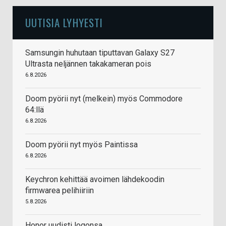
UUTISIA LYHYESTI
Samsungin huhutaan tiputtavan Galaxy S27
Ultrasta neljännen takakameran pois
6.8.2026
Doom pyörii nyt (melkein) myös Commodore
64:llä
6.8.2026
Doom pyörii nyt myös Paintissa
6.8.2026
Keychron kehittää avoimen lähdekoodin
firmwarea pelihiiriin
5.8.2026
Honor uudisti logonsa