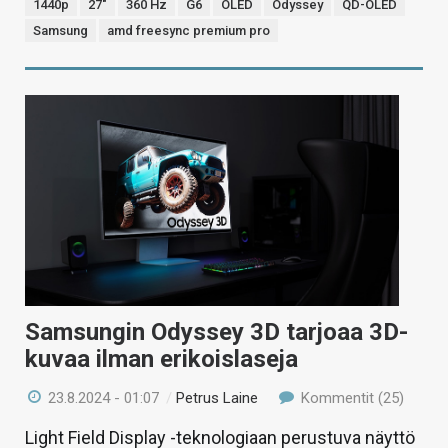
1440p
27"
360 Hz
G6
OLED
Odyssey
QD-OLED
Samsung
amd freesync premium pro
Samsungin Odyssey 3D tarjoaa 3D-
kuvaa ilman erikoislaseja
23.8.2024 - 01:07
/
Petrus Laine
Kommentit (25)
Light Field Display -teknologiaan perustuva näyttö