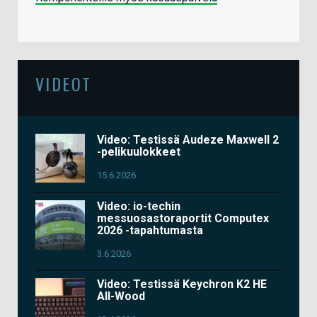
VIDEOT
Video: Testissä Audeze Maxwell 2
-pelikuulokkeet
15.6.2026
Video: io-techin
messuosastoraportit Computex
2026 -tapahtumasta
3.6.2026
Video: Testissä Keychron K2 HE
All-Wood