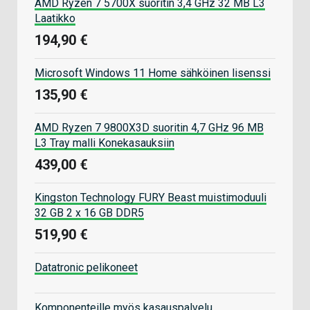
AMD Ryzen 7 5700X suoritin 3,4 GHz 32 MB L3
Laatikko
194,90 €
Microsoft Windows 11 Home sähköinen lisenssi
135,90 €
AMD Ryzen 7 9800X3D suoritin 4,7 GHz 96 MB
L3 Tray malli Konekasauksiin
439,00 €
Kingston Technology FURY Beast muistimoduuli
32 GB 2 x 16 GB DDR5
519,90 €
Datatronic pelikoneet
Komponenteille myös kasauspalvelu