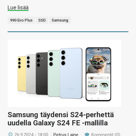
Lue lisää
990 Evo Plus
SSD
Samsung
Samsung täydensi S24-perhettä
uudella Galaxy S24 FE -mallilla
26.9.2024 - 18:00
/
Petrus Laine
Kommentit (0)