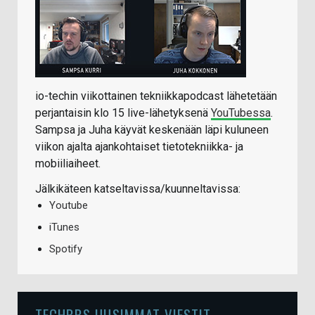
io-techin viikottainen tekniikkapodcast lähetetään
perjantaisin klo 15 live-lähetyksenä
YouTubessa
.
Sampsa ja Juha käyvät keskenään läpi kuluneen
viikon ajalta ajankohtaiset tietotekniikka- ja
mobiiliaiheet.
Jälkikäteen katseltavissa/kuunneltavissa:
Youtube
iTunes
Spotify
TECHBBS UUSIMMAT VIESTIT