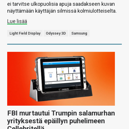
ei tarvitse ulkopuolisia apuja saadakseen kuvan
näyttämään käyttäjän silmissä kolmiulotteiselta.
Lue lisää
Light Field Display
Odyssey 3D
Samsung
FBI murtautui Trumpin salamurhan
yrityksestä epäillyn puhelimeen
Cellebritellä