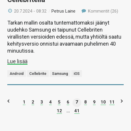
20.7.2024 - 08:32
/
Petrus Laine
Kommentit (26)
Tarkan mallin osalta tuntemattomaksi jäänyt
uudehko Samsung ei taipunut Cellebriten
virallisten versioiden edessä, mutta yhtiöltä saatu
kehitysversio onnistui avaamaan puhelimen 40
minuutissa.
Lue lisää
Android
Cellebrite
Samsung
iOS
1
2
3
4
5
6
7
8
9
10
11
12
...
41