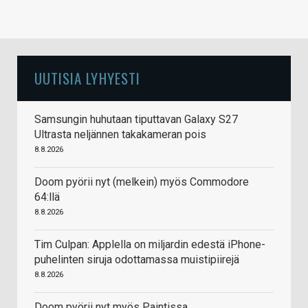
UUTISIA LYHYESTI
Samsungin huhutaan tiputtavan Galaxy S27
Ultrasta neljännen takakameran pois
8.8.2026
Doom pyörii nyt (melkein) myös Commodore
64:llä
8.8.2026
Tim Culpan: Applella on miljardin edestä iPhone-
puhelinten siruja odottamassa muistipiirejä
8.8.2026
Doom pyörii nyt myös Paintissa