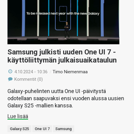
Samsung julkisti uuden One UI 7 -
käyttöliittymän julkaisuaikataulun
4.10.2024 - 10:36
/
Timo Niemenmaa
Kommentit (0)
Galaxy-puhelinten uutta One UI -päivitystä
odotellaan saapuvaksi ensi vuoden alussa uusien
Galaxy S25 -mallien kanssa.
Lue lisää
Galaxy S25
One UI 7
Samsung