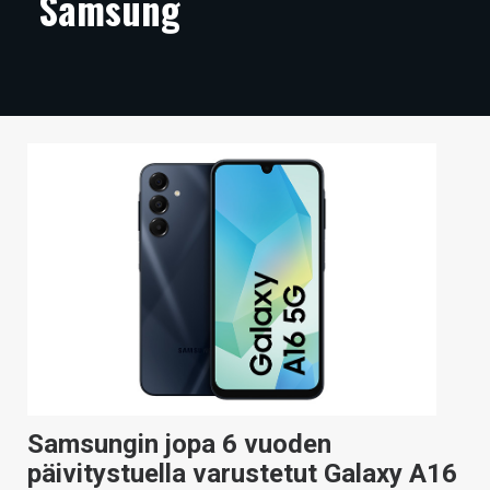
Samsung
ARTIKKELIT
VIDEOT
TECHBBS
TIETOA
HINTA.FI
KAUPPA
VAIHDA TEEMA
HAKU
Samsungin jopa 6 vuoden
päivitystuella varustetut Galaxy A16