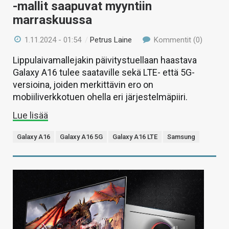
-mallit saapuvat myyntiin
marraskuussa
1.11.2024 - 01:54
/
Petrus Laine
Kommentit (0)
Lippulaivamallejakin päivitystuellaan haastava
Galaxy A16 tulee saataville sekä LTE- että 5G-
versioina, joiden merkittävin ero on
mobiiliverkkotuen ohella eri järjestelmäpiiri.
Lue lisää
Galaxy A16
Galaxy A16 5G
Galaxy A16 LTE
Samsung