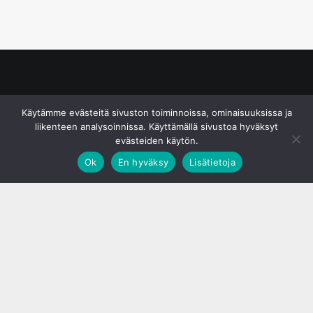
© S&J Media Oy
Käytämme evästeitä sivuston toiminnoissa, ominaisuuksissa ja
liikenteen analysoinnissa. Käyttämällä sivustoa hyväksyt
evästeiden käytön.
Ok
En hyväksy
Lisätietoja
;