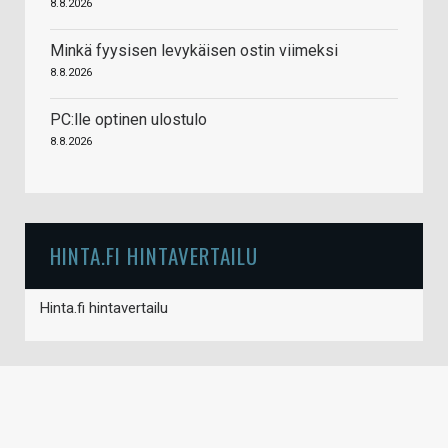
8.8.2026
Minkä fyysisen levykäisen ostin viimeksi
8.8.2026
PC:lle optinen ulostulo
8.8.2026
HINTA.FI HINTAVERTAILU
Hinta.fi hintavertailu