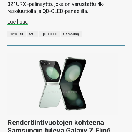
321URX -pelinäyttö, joka on varustettu 4k-
resoluutiolla ja QD-OLED-paneelilla.
Lue lisää
321URX
MSI
QD-OLED
Samsung
Renderöintivuotojen kohteena
Samsungin tuleva Galaxy Z Flip6