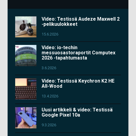
Video: Testissä Audeze Maxwell 2
-pelikuulokkeet
15.6.2026
Video: io-techin
messuosastoraportit Computex
2026 -tapahtumasta
3.6.2026
Video: Testissä Keychron K2 HE
All-Wood
13.4.2026
Uusi artikkeli & video: Testissä
Google Pixel 10a
9.3.2026