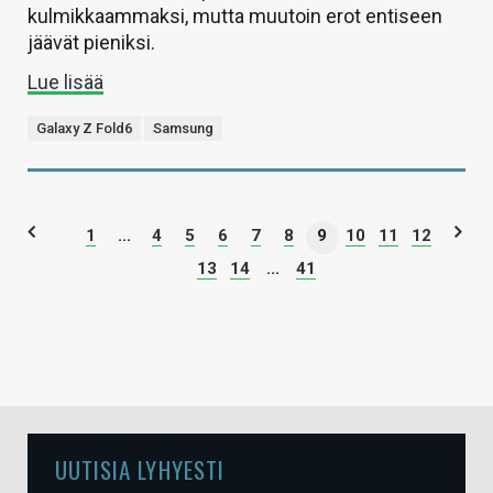
kulmikkaammaksi, mutta muutoin erot entiseen
jäävät pieniksi.
Lue lisää
Galaxy Z Fold6
Samsung
1
...
4
5
6
7
8
9
10
11
12
13
14
...
41
UUTISIA LYHYESTI