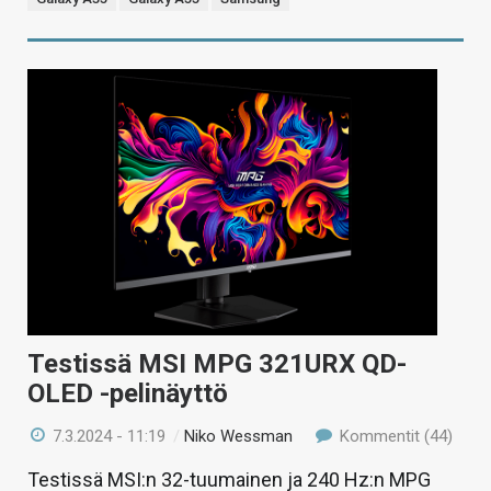
Testissä MSI MPG 321URX QD-
OLED -pelinäyttö
7.3.2024 - 11:19
/
Niko Wessman
Kommentit (44)
Testissä MSI:n 32-tuumainen ja 240 Hz:n MPG