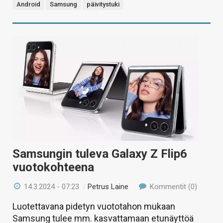
Android
Samsung
päivitystuki
Samsungin tuleva Galaxy Z Flip6
vuotokohteena
14.3.2024 - 07:23
/
Petrus Laine
Kommentit (0)
Luotettavana pidetyn vuototahon mukaan
Samsung tulee mm. kasvattamaan etunäyttöä