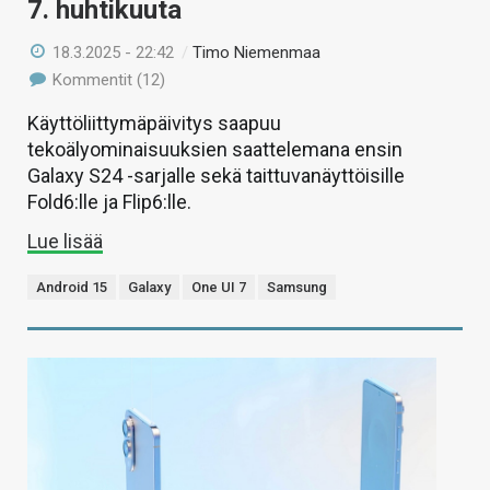
7. huhtikuuta
18.3.2025 - 22:42
/
Timo Niemenmaa
Kommentit (12)
Käyttöliittymäpäivitys saapuu
tekoälyominaisuuksien saattelemana ensin
Galaxy S24 -sarjalle sekä taittuvanäyttöisille
Fold6:lle ja Flip6:lle.
Lue lisää
Android 15
Galaxy
One UI 7
Samsung