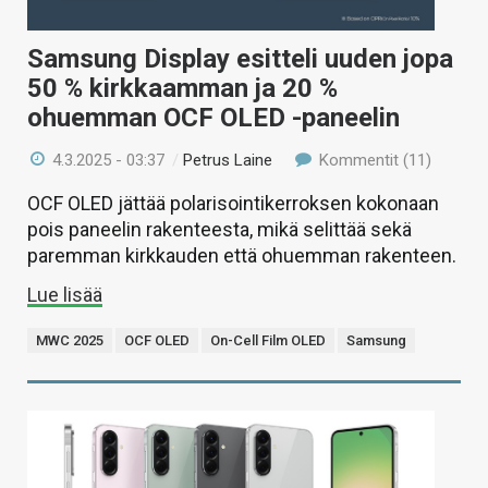
Samsung Display esitteli uuden jopa
50 % kirkkaamman ja 20 %
ohuemman OCF OLED -paneelin
4.3.2025 - 03:37
/
Petrus Laine
Kommentit (11)
OCF OLED jättää polarisointikerroksen kokonaan
pois paneelin rakenteesta, mikä selittää sekä
paremman kirkkauden että ohuemman rakenteen.
Lue lisää
MWC 2025
OCF OLED
On-Cell Film OLED
Samsung