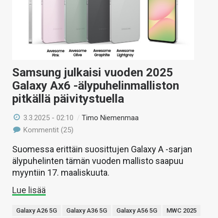
Samsung julkaisi vuoden 2025
Galaxy Ax6 -älypuhelinmalliston
pitkällä päivitystuella
3.3.2025 - 02:10
/
Timo Niemenmaa
Kommentit (25)
Suomessa erittäin suosittujen Galaxy A -sarjan
älypuhelinten tämän vuoden mallisto saapuu
myyntiin 17. maaliskuuta.
Lue lisää
Galaxy A26 5G
Galaxy A36 5G
Galaxy A56 5G
MWC 2025