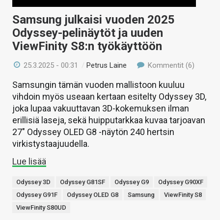
Samsung julkaisi vuoden 2025
Odyssey-pelinäytöt ja uuden
ViewFinity S8:n työkäyttöön
25.3.2025 - 00:31
/
Petrus Laine
Kommentit (6)
Samsungin tämän vuoden mallistoon kuuluu
vihdoin myös useaan kertaan esitelty Odyssey 3D,
joka lupaa vakuuttavan 3D-kokemuksen ilman
erillisiä laseja, sekä huipputarkkaa kuvaa tarjoavan
27″ Odyssey OLED G8 -näytön 240 hertsin
virkistystaajuudella.
Lue lisää
Odyssey 3D
Odyssey G81SF
Odyssey G9
Odyssey G90XF
Odyssey G91F
Odyssey OLED G8
Samsung
ViewFinity S8
ViewFinity S80UD