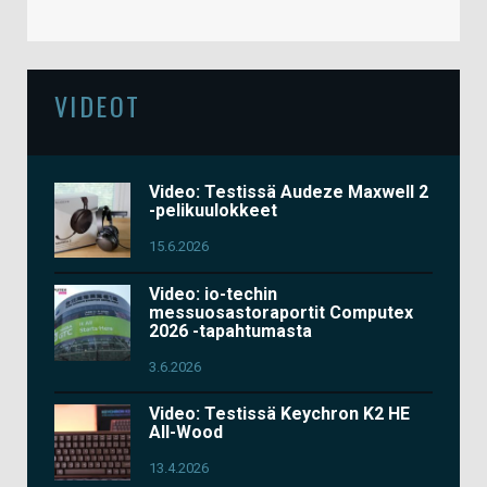
VIDEOT
Video: Testissä Audeze Maxwell 2
-pelikuulokkeet
15.6.2026
Video: io-techin
messuosastoraportit Computex
2026 -tapahtumasta
3.6.2026
Video: Testissä Keychron K2 HE
All-Wood
13.4.2026