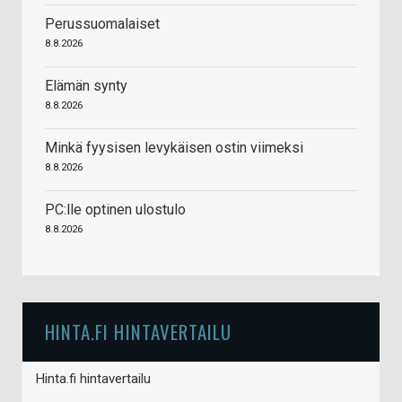
Perussuomalaiset
8.8.2026
Elämän synty
8.8.2026
Minkä fyysisen levykäisen ostin viimeksi
8.8.2026
PC:lle optinen ulostulo
8.8.2026
HINTA.FI HINTAVERTAILU
Hinta.fi hintavertailu