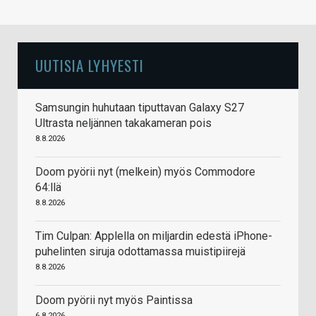
UUTISIA LYHYESTI
Samsungin huhutaan tiputtavan Galaxy S27
Ultrasta neljännen takakameran pois
8.8.2026
Doom pyörii nyt (melkein) myös Commodore
64:llä
8.8.2026
Tim Culpan: Applella on miljardin edestä iPhone-
puhelinten siruja odottamassa muistipiirejä
8.8.2026
Doom pyörii nyt myös Paintissa
6.8.2026