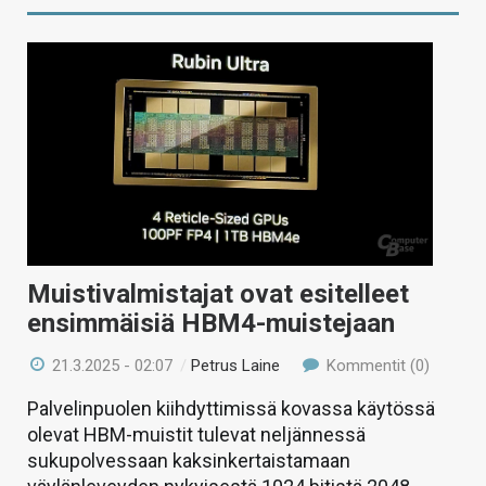
Muistivalmistajat ovat esitelleet
ensimmäisiä HBM4-muistejaan
21.3.2025 - 02:07
/
Petrus Laine
Kommentit (0)
Palvelinpuolen kiihdyttimissä kovassa käytössä
olevat HBM-muistit tulevat neljännessä
sukupolvessaan kaksinkertaistamaan