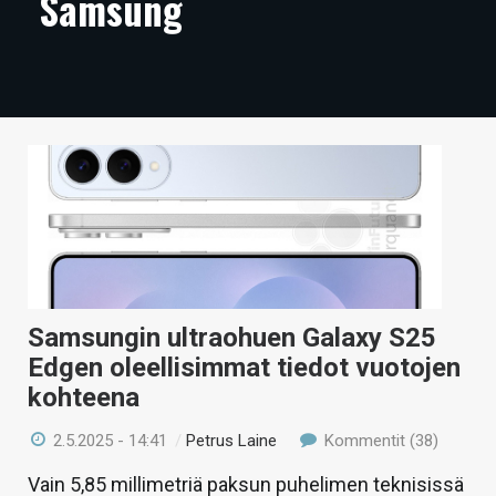
Samsung
ARTIKKELIT
VIDEOT
TECHBBS
TIETOA
HINTA.FI
KAUPPA
VAIHDA TEEMA
Samsungin ultraohuen Galaxy S25
Edgen oleellisimmat tiedot vuotojen
kohteena
HAKU
2.5.2025 - 14:41
/
Petrus Laine
Kommentit (38)
Vain 5,85 millimetriä paksun puhelimen teknisissä