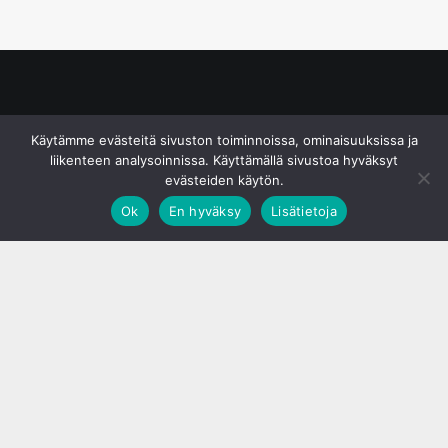
© S&J Media Oy
Käytämme evästeitä sivuston toiminnoissa, ominaisuuksissa ja
liikenteen analysoinnissa. Käyttämällä sivustoa hyväksyt
evästeiden käytön.
Ok
En hyväksy
Lisätietoja
;