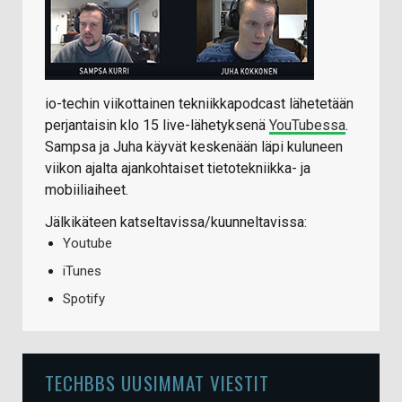
io-techin viikottainen tekniikkapodcast lähetetään
perjantaisin klo 15 live-lähetyksenä
YouTubessa
.
Sampsa ja Juha käyvät keskenään läpi kuluneen
viikon ajalta ajankohtaiset tietotekniikka- ja
mobiiliaiheet.
Jälkikäteen katseltavissa/kuunneltavissa:
Youtube
iTunes
Spotify
TECHBBS UUSIMMAT VIESTIT