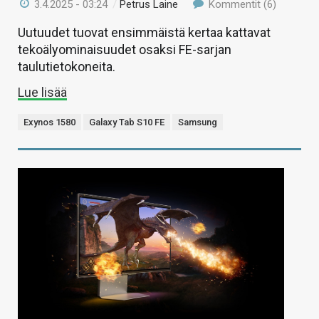
3.4.2025 - 03:24
/
Petrus Laine
Kommentit (6)
Uutuudet tuovat ensimmäistä kertaa kattavat
tekoälyominaisuudet osaksi FE-sarjan
taulutietokoneita.
Lue lisää
Exynos 1580
Galaxy Tab S10 FE
Samsung