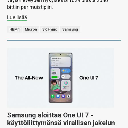
väylänleveyden nykyisestä 1024 bitistä 2048
bittiin per muistipiiri.
Lue lisää
HBM4
Micron
SK Hynix
Samsung
Samsung aloittaa One UI 7 -
käyttöliittymänsä virallisen jakelun