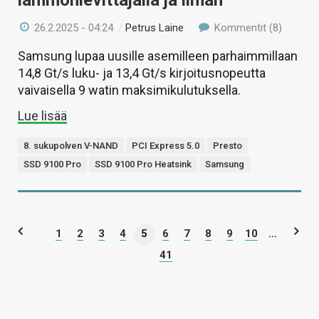
26.2.2025 - 04:24
/
Petrus Laine
Kommentit (8)
Samsung lupaa uusille asemilleen parhaimmillaan
14,8 Gt/s luku- ja 13,4 Gt/s kirjoitusnopeutta
vaivaisella 9 watin maksimikulutuksella.
Lue lisää
8. sukupolven V-NAND
PCI Express 5.0
Presto
SSD 9100 Pro
SSD 9100 Pro Heatsink
Samsung
1
2
3
4
5
6
7
8
9
10
...
41