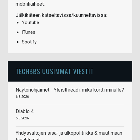
mobiiliaiheet.
Jälkikäteen katseltavissa/kuunneltavissa:
Youtube
iTunes
Spotify
TECHBBS UUSIMMAT VIESTIT
Näytönohjaimet - Yleisthreadi, mikä kortti minulle?
6.8.2026
Diablo 4
6.8.2026
Yhdysvaltojen sisä- ja ulkopolitiikka & muut maan
tapahtumat