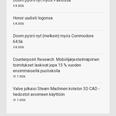
Doom pyörii nyt myös Paintissa
5.8.2026
Honor uudisti logonsa
5.8.2026
Doom pyörii nyt (melkein) myös Commodore
64:llä
3.8.2026
Counterpoint Research: Mobiilijärjestelmäpiirien
toimitukset laskivat jopa 15 % vuoden
ensimmäisellä puoliskolla
31.7.2026
Valve julkaisi Steam Machinen kotelon 3D CAD -
tiedostot avoimeen käyttöön
31.7.2026