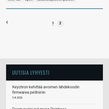
1
2
UUTISIA LYHYESTI
Keychron kehittää avoimen lähdekoodin
firmwarea pelihiiriin
5.8.2026