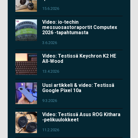
15.6.2026
Video: io-techin
messuosastoraportit Computex
2026 -tapahtumasta
3.6.2026
Video: Testissä Keychron K2 HE
All-Wood
13.4.2026
Uusi artikkeli & video: Testissä
Google Pixel 10a
9.3.2026
Video: Testissä Asus ROG Kithara
-pelikuulokkeet
11.2.2026