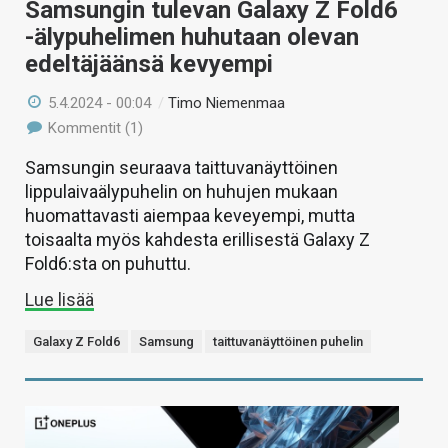
Samsungin tulevan Galaxy Z Fold6
-älypuhelimen huhutaan olevan
edeltäjäänsä kevyempi
5.4.2024 - 00:04
/
Timo Niemenmaa
Kommentit (1)
Samsungin seuraava taittuvanäyttöinen
lippulaivaälypuhelin on huhujen mukaan
huomattavasti aiempaa keveyempi, mutta
toisaalta myös kahdesta erillisestä Galaxy Z
Fold6:sta on puhuttu.
Lue lisää
Galaxy Z Fold6
Samsung
taittuvanäyttöinen puhelin