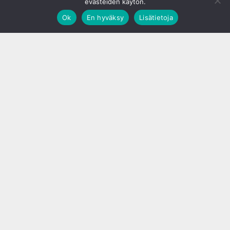
evästeiden käytön.
Ok
En hyväksy
Lisätietoja
;