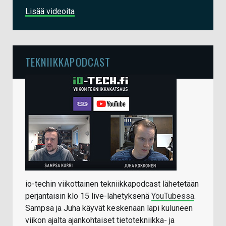
Lisää videoita
TEKNIIKKAPODCAST
io-techin viikottainen tekniikkapodcast lähetetään
perjantaisin klo 15 live-lähetyksenä
YouTubessa
.
Sampsa ja Juha käyvät keskenään läpi kuluneen
viikon ajalta ajankohtaiset tietotekniikka- ja