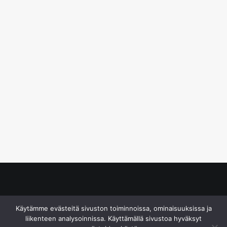
© S&J Media Oy
Käytämme evästeitä sivuston toiminnoissa, ominaisuuksissa ja
liikenteen analysoinnissa. Käyttämällä sivustoa hyväksyt