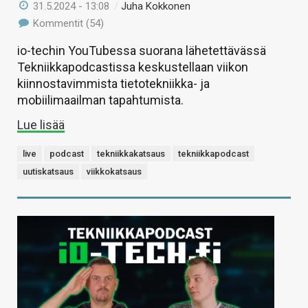
31.5.2024 - 13:08
/
Juha Kokkonen
Kommentit (54)
io-techin YouTubessa suorana lähetettävässä
Tekniikkapodcastissa keskustellaan viikon
kiinnostavimmista tietotekniikka- ja
mobiilimaailman tapahtumista.
Lue lisää
live
podcast
tekniikkakatsaus
tekniikkapodcast
uutiskatsaus
viikkokatsaus