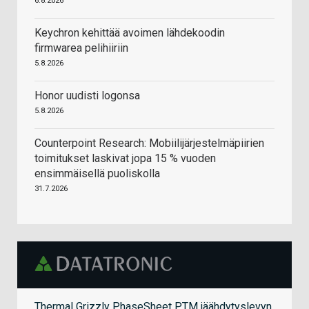
6.8.2026
Keychron kehittää avoimen lähdekoodin
firmwarea pelihiiriin
5.8.2026
Honor uudisti logonsa
5.8.2026
Counterpoint Research: Mobiilijärjestelmäpiirien
toimitukset laskivat jopa 15 % vuoden
ensimmäisellä puoliskolla
31.7.2026
Thermal Grizzly PhaseSheet PTM jäähdytyslevyn