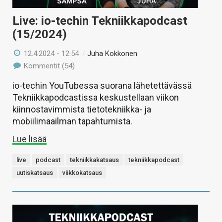
Live: io-techin Tekniikkapodcast
(15/2024)
12.4.2024 - 12:54
/
Juha Kokkonen
Kommentit (54)
io-techin YouTubessa suorana lähetettävässä
Tekniikkapodcastissa keskustellaan viikon
kiinnostavimmista tietotekniikka- ja
mobiilimaailman tapahtumista.
Lue lisää
live
podcast
tekniikkakatsaus
tekniikkapodcast
uutiskatsaus
viikkokatsaus