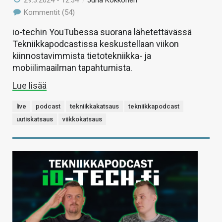
29.3.2024 - 12:34
/
Juha Kokkonen
Kommentit (54)
io-techin YouTubessa suorana lähetettävässä
Tekniikkapodcastissa keskustellaan viikon
kiinnostavimmista tietotekniikka- ja
mobiilimaailman tapahtumista.
Lue lisää
live
podcast
tekniikkakatsaus
tekniikkapodcast
uutiskatsaus
viikkokatsaus