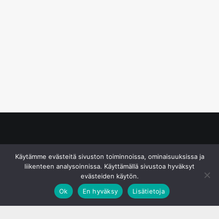
© S&J Media Oy
Käytämme evästeitä sivuston toiminnoissa, ominaisuuksissa ja
liikenteen analysoinnissa. Käyttämällä sivustoa hyväksyt
evästeiden käytön.
Ok
En hyväksy
Lisätietoja
;