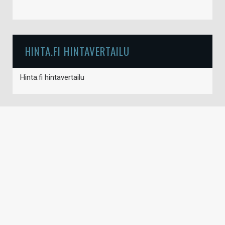
HINTA.FI HINTAVERTAILU
Hinta.fi hintavertailu