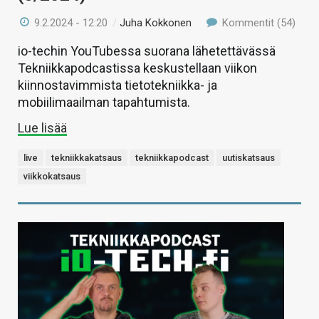
9.2.2024 - 12:20
/
Juha Kokkonen
Kommentit (54)
io-techin YouTubessa suorana lähetettävässä
Tekniikkapodcastissa keskustellaan viikon
kiinnostavimmista tietotekniikka- ja
mobiilimaailman tapahtumista.
Lue lisää
live
tekniikkakatsaus
tekniikkapodcast
uutiskatsaus
viikkokatsaus