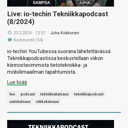
Live: io-techin Tekniikkapodcast
(8/2024)
23.2.2024 - 12:57
/
Juha Kokkonen
Kommentit (54)
io-techin YouTubessa suorana lähetettävässä
Tekniikkapodcastissa keskustellaan viikon
kiinnostavimmista tietotekniikka- ja
mobiilimaailman tapahtumista.
Lue lisää
live
podcast
tekniikkakatsaus
tekniikkapodcast
uutiskatsaus
viikkokatsaus