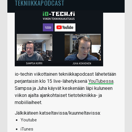
TEKNIIKKAPODCAST
io-techin viikottainen tekniikkapodcast lähetetään
perjantaisin klo 15 live-lähetyksenä
YouTubessa
.
Sampsa ja Juha käyvät keskenään läpi kuluneen
viikon ajalta ajankohtaiset tietotekniikka- ja
mobiiliaiheet.
Jälkikäteen katseltavissa/kuunneltavissa:
Youtube
iTunes