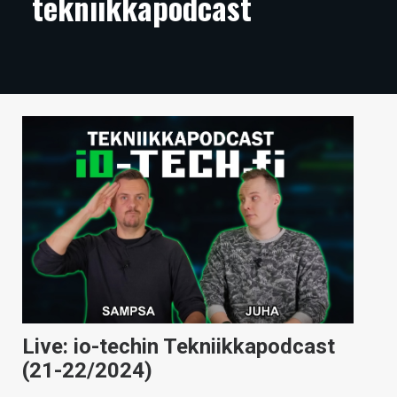
tekniikkapodcast
ARTIKKELIT
VIDEOT
TECHBBS
TIETOA
HINTA.FI
KAUPPA
VAIHDA TEEMA
HAKU
Live: io-techin Tekniikkapodcast
(21-22/2024)