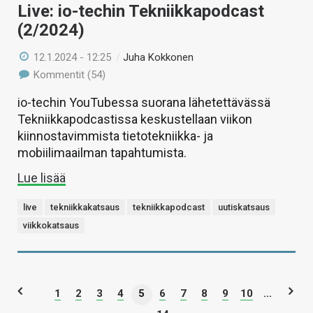
Live: io-techin Tekniikkapodcast
(2/2024)
12.1.2024 - 12:25
/
Juha Kokkonen
Kommentit (54)
io-techin YouTubessa suorana lähetettävässä
Tekniikkapodcastissa keskustellaan viikon
kiinnostavimmista tietotekniikka- ja
mobiilimaailman tapahtumista.
Lue lisää
live
tekniikkakatsaus
tekniikkapodcast
uutiskatsaus
viikkokatsaus
1
2
3
4
5
6
7
8
9
10
...