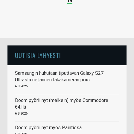
14
UUTISIA LYHYESTI
Samsungin huhutaan tiputtavan Galaxy S27
Ultrasta neljännen takakameran pois
6.8.2026
Doom pyörii nyt (melkein) myös Commodore
64:llä
6.8.2026
Doom pyörii nyt myös Paintissa