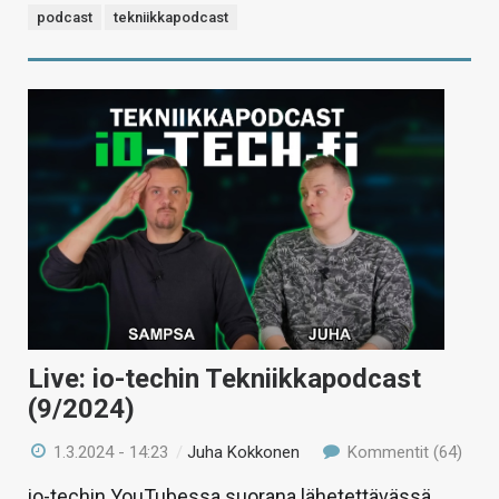
podcast
tekniikkapodcast
Live: io-techin Tekniikkapodcast
(9/2024)
1.3.2024 - 14:23
/
Juha Kokkonen
Kommentit (64)
io-techin YouTubessa suorana lähetettävässä