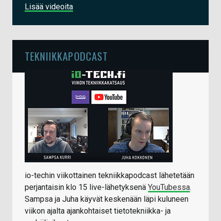
Lisää videoita
TEKNIIKKAPODCAST
io-techin viikottainen tekniikkapodcast lähetetään
perjantaisin klo 15 live-lähetyksenä
YouTubessa
.
Sampsa ja Juha käyvät keskenään läpi kuluneen
viikon ajalta ajankohtaiset tietotekniikka- ja