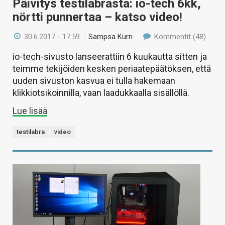
Päivitys testilabrasta: io-tech 6kk,
nörtti punnertaa – katso video!
30.6.2017 - 17:59
/
Sampsa Kurri
Kommentit (48)
io-tech-sivusto lanseerattiin 6 kuukautta sitten ja
teimme tekijöiden kesken periaatepäätöksen, että
uuden sivuston kasvua ei tulla hakemaan
klikkiotsikoinnilla, vaan laadukkaalla sisällöllä.
Lue lisää
testilabra
video