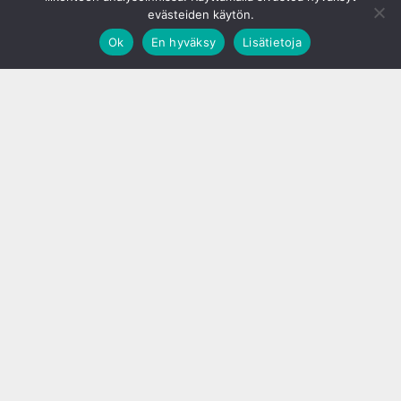
evästeiden käytön.
Ok
En hyväksy
Lisätietoja
;