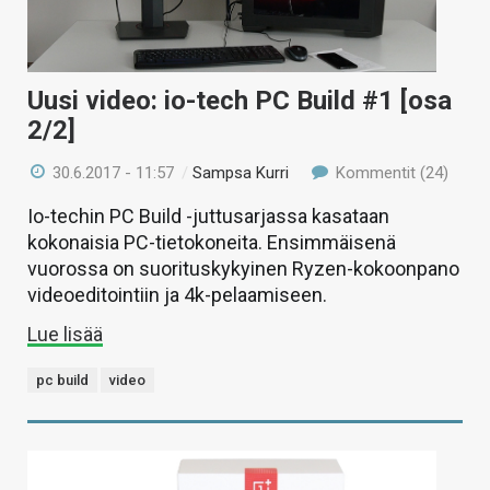
Uusi video: io-tech PC Build #1 [osa
2/2]
30.6.2017 - 11:57
/
Sampsa Kurri
Kommentit (24)
Io-techin PC Build -juttusarjassa kasataan
kokonaisia PC-tietokoneita. Ensimmäisenä
vuorossa on suorituskykyinen Ryzen-kokoonpano
videoeditointiin ja 4k-pelaamiseen.
Lue lisää
pc build
video