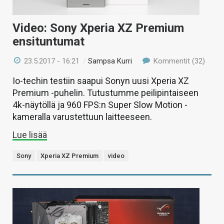
Video: Sony Xperia XZ Premium
ensituntumat
23.5.2017 - 16:21
/
Sampsa Kurri
Kommentit (32)
Io-techin testiin saapui Sonyn uusi Xperia XZ
Premium -puhelin. Tutustumme peilipintaiseen
4k-näytöllä ja 960 FPS:n Super Slow Motion -
kameralla varustettuun laitteeseen.
Lue lisää
Sony
Xperia XZ Premium
video