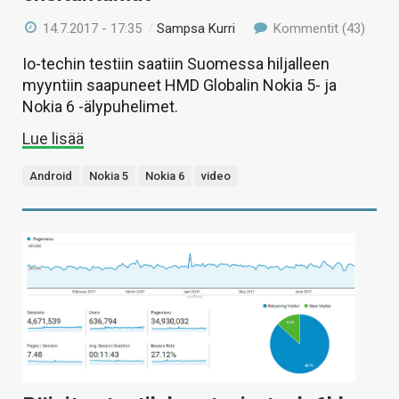
14.7.2017 - 17:35
/
Sampsa Kurri
Kommentit (43)
Io-techin testiin saatiin Suomessa hiljalleen
myyntiin saapuneet HMD Globalin Nokia 5- ja
Nokia 6 -älypuhelimet.
Lue lisää
Android
Nokia 5
Nokia 6
video