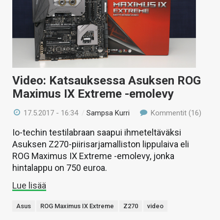
Video: Katsauksessa Asuksen ROG
Maximus IX Extreme -emolevy
17.5.2017 - 16:34
/
Sampsa Kurri
Kommentit (16)
Io-techin testilabraan saapui ihmeteltäväksi
Asuksen Z270-piirisarjamalliston lippulaiva eli
ROG Maximus IX Extreme -emolevy, jonka
hintalappu on 750 euroa.
Lue lisää
Asus
ROG Maximus IX Extreme
Z270
video