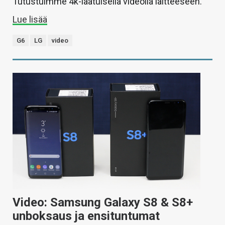
Tutustuimme 4k-laatuisella videolla laitteeseen.
Lue lisää
G6
LG
video
Video: Samsung Galaxy S8 & S8+
unboksaus ja ensituntumat