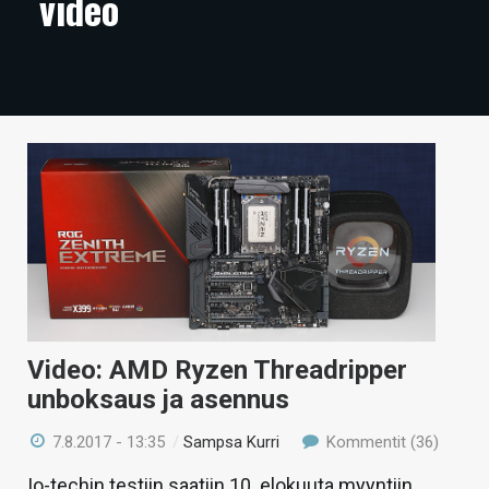
video
ARTIKKELIT
VIDEOT
TECHBBS
TIETOA
HINTA.FI
KAUPPA
VAIHDA TEEMA
Video: AMD Ryzen Threadripper
unboksaus ja asennus
HAKU
7.8.2017 - 13:35
/
Sampsa Kurri
Kommentit (36)
Io-techin testiin saatiin 10. elokuuta myyntiin