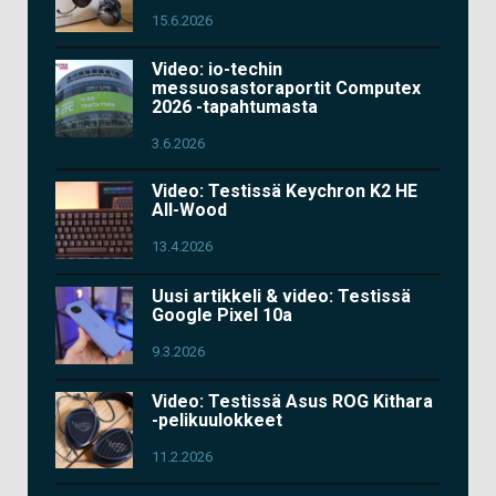
15.6.2026
Video: io-techin
messuosastoraportit Computex
2026 -tapahtumasta
3.6.2026
Video: Testissä Keychron K2 HE
All-Wood
13.4.2026
Uusi artikkeli & video: Testissä
Google Pixel 10a
9.3.2026
Video: Testissä Asus ROG Kithara
-pelikuulokkeet
11.2.2026