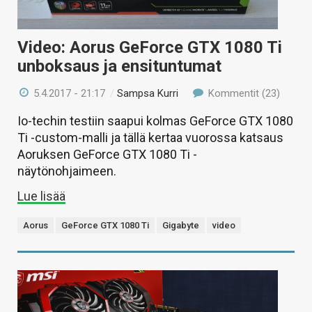
Video: Aorus GeForce GTX 1080 Ti
unboksaus ja ensituntumat
5.4.2017 - 21:17
/
Sampsa Kurri
Kommentit (23)
Io-techin testiin saapui kolmas GeForce GTX 1080
Ti -custom-malli ja tällä kertaa vuorossa katsaus
Aoruksen GeForce GTX 1080 Ti -
näytönohjaimeen.
Lue lisää
Aorus
GeForce GTX 1080 Ti
Gigabyte
video