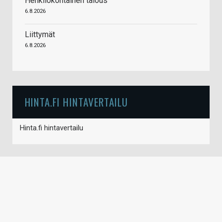
Henkilökohtainen talous
6.8.2026
Liittymät
6.8.2026
HINTA.FI HINTAVERTAILU
Hinta.fi hintavertailu