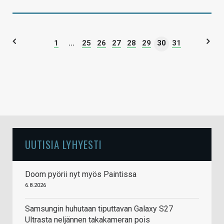
1
...
25
26
27
28
29
30
31
UUTISIA LYHYESTI
Doom pyörii nyt myös Paintissa
6.8.2026
Samsungin huhutaan tiputtavan Galaxy S27
Ultrasta neljännen takakameran pois