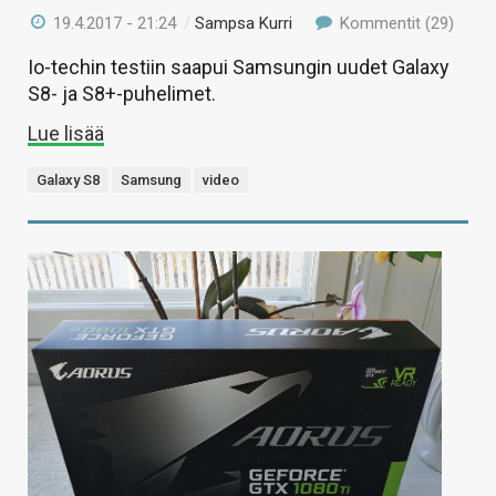
19.4.2017 - 21:24
/
Sampsa Kurri
Kommentit (29)
Io-techin testiin saapui Samsungin uudet Galaxy
S8- ja S8+-puhelimet.
Lue lisää
Galaxy S8
Samsung
video