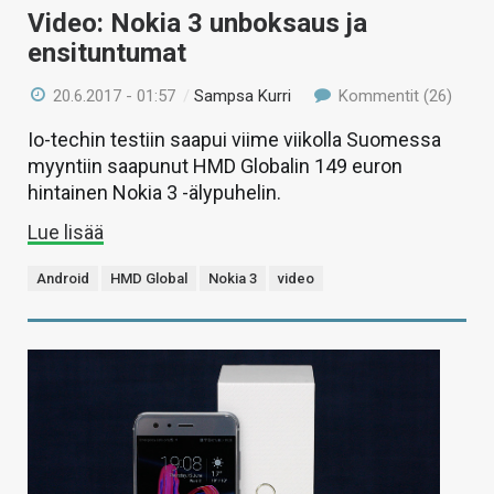
Video: Nokia 3 unboksaus ja
ensituntumat
20.6.2017 - 01:57
/
Sampsa Kurri
Kommentit (26)
Io-techin testiin saapui viime viikolla Suomessa
myyntiin saapunut HMD Globalin 149 euron
hintainen Nokia 3 -älypuhelin.
Lue lisää
Android
HMD Global
Nokia 3
video