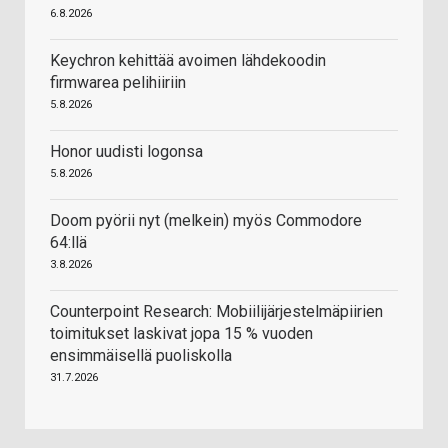
6.8.2026
Keychron kehittää avoimen lähdekoodin
firmwarea pelihiiriin
5.8.2026
Honor uudisti logonsa
5.8.2026
Doom pyörii nyt (melkein) myös Commodore
64:llä
3.8.2026
Counterpoint Research: Mobiilijärjestelmäpiirien
toimitukset laskivat jopa 15 % vuoden
ensimmäisellä puoliskolla
31.7.2026