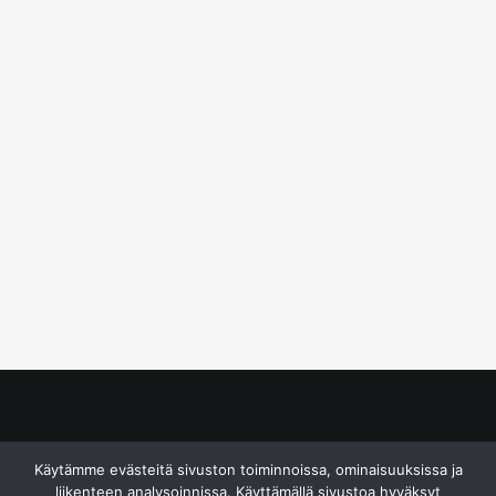
© S&J Media Oy
Käytämme evästeitä sivuston toiminnoissa, ominaisuuksissa ja
liikenteen analysoinnissa. Käyttämällä sivustoa hyväksyt