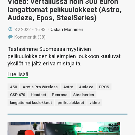
Video: Vertailussa noin 300 euron
langattomat pelikuulokkeet (Astro,
Audeze, Epos, SteelSeries)
3.2.2022 - 16:43
/
Oskari Manninen
Kommentit (38)
Testasimme Suomessa myytävien
pelikuulokkeiden kalleimpien joukkoon kuuluvat
yksilöt neljältä eri valmistajalta.
Lue lisää
A50
Arctis Pro Wireless
Astro
Audeze
EPOS
GSP 670
Headset
Penrose
Steelseries
langattomat kuulokkeet
pelikuulokkeet
video