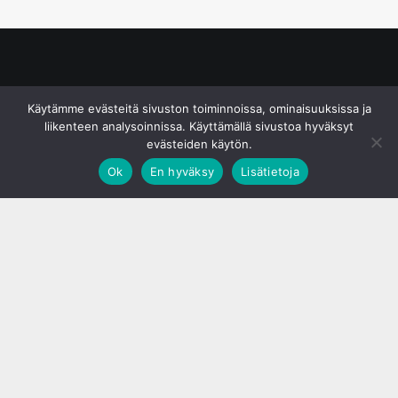
© S&J Media Oy
Käytämme evästeitä sivuston toiminnoissa, ominaisuuksissa ja
liikenteen analysoinnissa. Käyttämällä sivustoa hyväksyt
evästeiden käytön.
Ok
En hyväksy
Lisätietoja
;