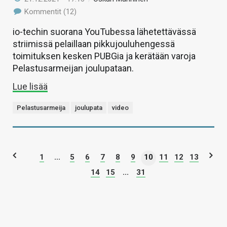
Kommentit (12)
io-techin suorana YouTubessa lähetettävässä
striimissä pelaillaan pikkujouluhengessä
toimituksen kesken PUBGia ja kerätään varoja
Pelastusarmeijan joulupataan.
Lue lisää
Pelastusarmeija
joulupata
video
1
...
5
6
7
8
9
10
11
12
13
14
15
...
31