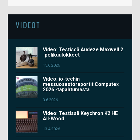
VIDEOT
Video: Testissä Audeze Maxwell 2
-pelikuulokkeet
15.6.2026
Video: io-techin
messuosastoraportit Computex
2026 -tapahtumasta
3.6.2026
Video: Testissä Keychron K2 HE
All-Wood
13.4.2026