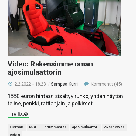
Video: Rakensimme oman
ajosimulaattorin
2.2.2022 - 18:23
/
Sampsa Kurri
Kommentit (45)
1550 euron hintaan sisältyy runko, yhden näytön
teline, penkki, rattiohjain ja polkimet.
Lue lisää
Corsair
MSI
Thrustmaster
ajosimulaattori
overpower
video