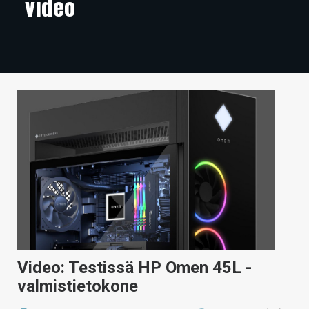
video
ARTIKKELIT
VIDEOT
TECHBBS
TIETOA
HINTA.FI
KAUPPA
VAIHDA TEEMA
HAKU
Video: Testissä HP Omen 45L -
valmistietokone