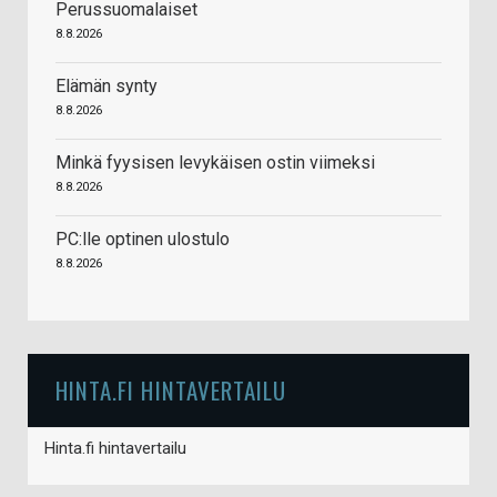
Perussuomalaiset
8.8.2026
Elämän synty
8.8.2026
Minkä fyysisen levykäisen ostin viimeksi
8.8.2026
PC:lle optinen ulostulo
8.8.2026
HINTA.FI HINTAVERTAILU
Hinta.fi hintavertailu