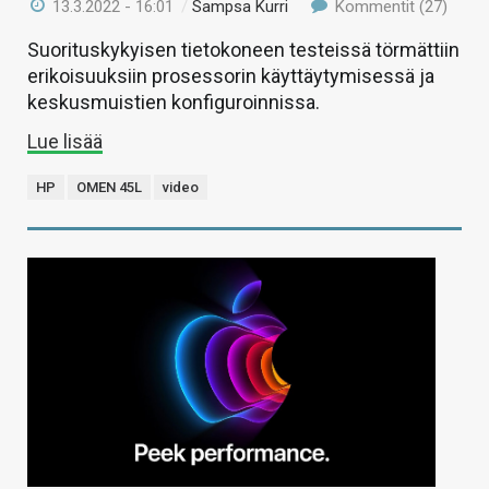
13.3.2022 - 16:01
/
Sampsa Kurri
Kommentit (27)
Suorituskykyisen tietokoneen testeissä törmättiin
erikoisuuksiin prosessorin käyttäytymisessä ja
keskusmuistien konfiguroinnissa.
Lue lisää
HP
OMEN 45L
video