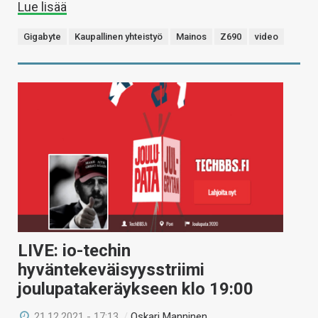
Lue lisää
Gigabyte
Kaupallinen yhteistyö
Mainos
Z690
video
LIVE: io-techin
hyväntekeväisyysstriimi
joulupatakeräykseen klo 19:00
21.12.2021 - 17:13
/
Oskari Manninen