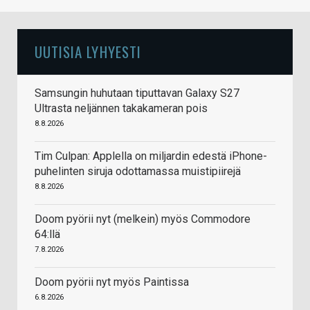
UUTISIA LYHYESTI
Samsungin huhutaan tiputtavan Galaxy S27
Ultrasta neljännen takakameran pois
8.8.2026
Tim Culpan: Applella on miljardin edestä iPhone-
puhelinten siruja odottamassa muistipiirejä
8.8.2026
Doom pyörii nyt (melkein) myös Commodore
64:llä
7.8.2026
Doom pyörii nyt myös Paintissa
6.8.2026