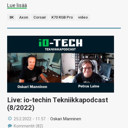
Lue lisää
8K
Axon
Corsair
K70 RGB Pro
video
Live: io-techin Tekniikkapodcast
(8/2022)
25.2.2022 - 11:57
/
Oskari Manninen
Kommentit (82)