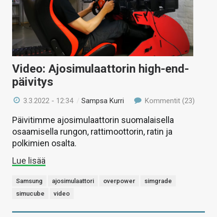
Video: Ajosimulaattorin high-end-
päivitys
3.3.2022 - 12:34
/
Sampsa Kurri
Kommentit (23)
Päivitimme ajosimulaattorin suomalaisella
osaamisella rungon, rattimoottorin, ratin ja
polkimien osalta.
Lue lisää
Samsung
ajosimulaattori
overpower
simgrade
simucube
video