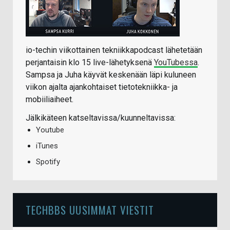
io-techin viikottainen tekniikkapodcast lähetetään
perjantaisin klo 15 live-lähetyksenä
YouTubessa
.
Sampsa ja Juha käyvät keskenään läpi kuluneen
viikon ajalta ajankohtaiset tietotekniikka- ja
mobiiliaiheet.
Jälkikäteen katseltavissa/kuunneltavissa:
Youtube
iTunes
Spotify
TECHBBS UUSIMMAT VIESTIT