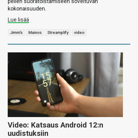
pelien suoratoistamiseen soveltuvan
kokonaisuuden.
Lue lisää
Jimm's
Mainos
Streamplify
video
Video: Katsaus Android 12:n
uudistuksiin