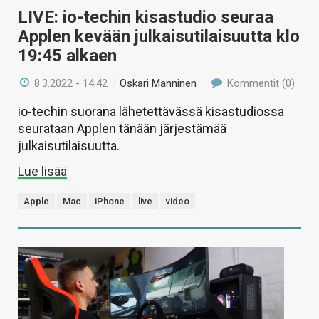
LIVE: io-techin kisastudio seuraa
Applen kevään julkaisutilaisuutta klo
19:45 alkaen
8.3.2022 - 14:42
/
Oskari Manninen
Kommentit (0)
io-techin suorana lähetettävässä kisastudiossa
seurataan Applen tänään järjestämää
julkaisutilaisuutta.
Lue lisää
Apple
Mac
iPhone
live
video