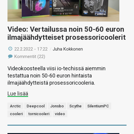
Video: Vertailussa noin 50-60 euron
ilmajäähdytteiset prosessoricoolerit
22.2.2022 - 17:22
/
Juha Kokkonen
Kommentit (22)
Videokoosteella viisi io-techissä aiemmin
testattua noin 50-60 euron hintaista
ilmajäähdytteistä prosessoricooleria.
Lue lisää
Arctic
Deepcool
Jonsbo
Scythe
SilentiumPC
cooleri
tornicooleri
video