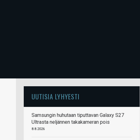
UUTISIA LYHYESTI
Samsungin huhutaan tiputtavan Galaxy S27
Ultrasta neljännen takakameran pois
8.8.2026