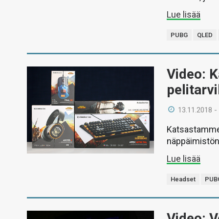
Lue lisää
PUBG
QLED
Video: 
pelitarv
13.11.2018 -
Katsastamme v
näppäimistön, 
Lue lisää
Headset
PUB
Video: V