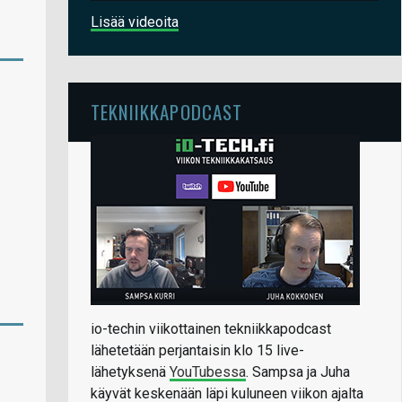
Lisää videoita
TEKNIIKKAPODCAST
io-techin viikottainen tekniikkapodcast
lähetetään perjantaisin klo 15 live-
lähetyksenä
YouTubessa
. Sampsa ja Juha
käyvät keskenään läpi kuluneen viikon ajalta