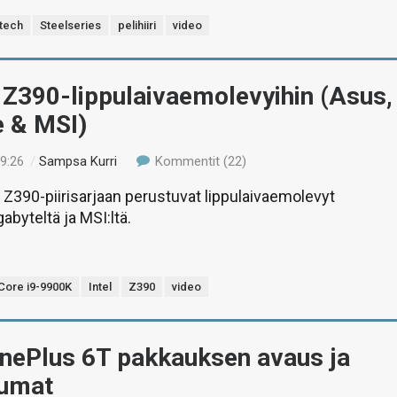
tech
Steelseries
pelihiiri
video
 Z390-lippulaivaemolevyihin (Asus,
e & MSI)
19:26
/
Sampsa Kurri
Kommentit (22)
390-piirisarjaan perustuvat lippulaivaemolevyt
abyteltä ja MSI:ltä.
Core i9-9900K
Intel
Z390
video
OnePlus 6T pakkauksen avaus ja
tumat