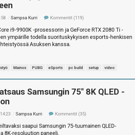
neen
:58
/
Sampsa Kurri
Kommentit (119)
re i9-9900K -prosessorin ja GeForce RTX 2080 Ti -
en ympärille todella suorituskykyisen esports-henkisen
yhteistyössä Asuksen kanssa.
istyö
Mainos
PUBG
eSports
pc build
setup
video
Katsaus Samsungin 75″ 8K QLED -
oon
 14:23
/
Sampsa Kurri
Kommentit (35)
keiltavaksi saapui Samsungin 75-tuumainen QLED-
sa 8K-resoluution paneeli.