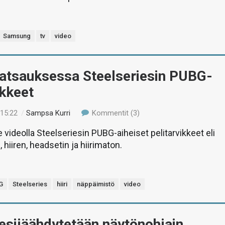
Samsung
tv
video
Katsauksessa Steelseriesin PUBG-
ikkeet
 15:22
/
Sampsa Kurri
Kommentit (3)
ideolla Steelseriesin PUBG-aiheiset pelitarvikkeet eli
hiiren, headsetin ja hiirimaton.
G
Steelseries
hiiri
näppäimistö
video
esijäähdytetään näytönohjain