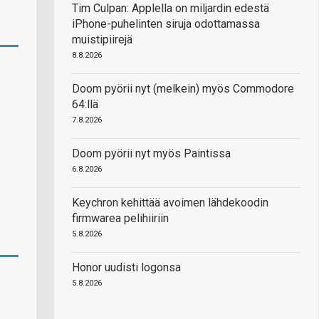
Tim Culpan: Applella on miljardin edestä
iPhone-puhelinten siruja odottamassa
muistipiirejä
8.8.2026
Doom pyörii nyt (melkein) myös Commodore
64:llä
7.8.2026
Doom pyörii nyt myös Paintissa
6.8.2026
Keychron kehittää avoimen lähdekoodin
firmwarea pelihiiriin
5.8.2026
Honor uudisti logonsa
5.8.2026