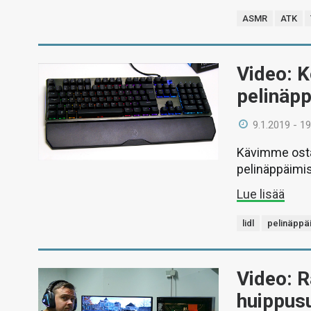
ASMR
ATK
Video: K
pelinäp
9.1.2019 - 19
Kävimme ostam
pelinäppäimis
Lue lisää
lidl
pelinäppä
Video: 
huippus