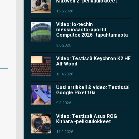
Maxwell 2 -pelikuulokkeet
15.6.2026
Video: io-techin
messuosastoraportit
Computex 2026 -tapahtumasta
3.6.2026
Video: Testissä Keychron K2 HE
All-Wood
13.4.2026
Uusi artikkeli & video: Testissä
Google Pixel 10a
9.3.2026
Video: Testissä Asus ROG
Kithara -pelikuulokkeet
11.2.2026