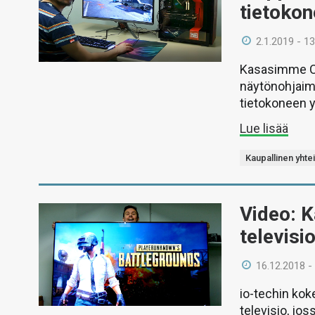
tietoko
2.1.2019 - 13
Kasasimme Co
näytönohjaim
tietokoneen 
Lue lisää
Kaupallinen yhte
Video: 
televisi
16.12.2018 -
io-techin ko
televisio, jos