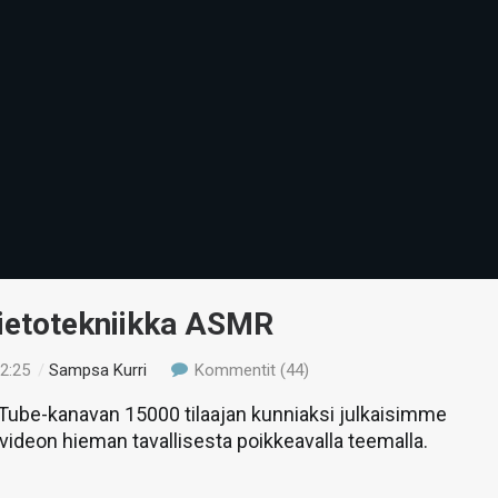
Tietotekniikka ASMR
12:25
/
Sampsa Kurri
Kommentit (44)
Tube-kanavan 15000 tilaajan kunniaksi julkaisimme
avideon hieman tavallisesta poikkeavalla teemalla.