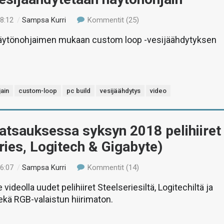
18:12
/
Sampsa Kurri
Kommentit (25)
ytönohjaimen mukaan custom loop -vesijäähdytyksen
ain
custom-loop
pc build
vesijäähdytys
video
atsauksessa syksyn 2018 pelihiiret
ries, Logitech & Gigabyte)
16:07
/
Sampsa Kurri
Kommentit (14)
deolla uudet pelihiiret Steelseriesiltä, Logitechiltä ja
ekä RGB-valaistun hiirimaton.