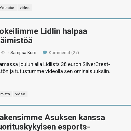
Youtube
video
okeilimme Lidlin halpaa
päimistöä
:42
/
Sampsa Kurri
Kommentit (27)
assa joulun alla Lidlistä 38 euron SilverCrest-
tön ja tutustumme videolla sen ominaisuuksiin.
imistö
video
Rakensimme Asuksen kanssa
uorituskykyisen esports-