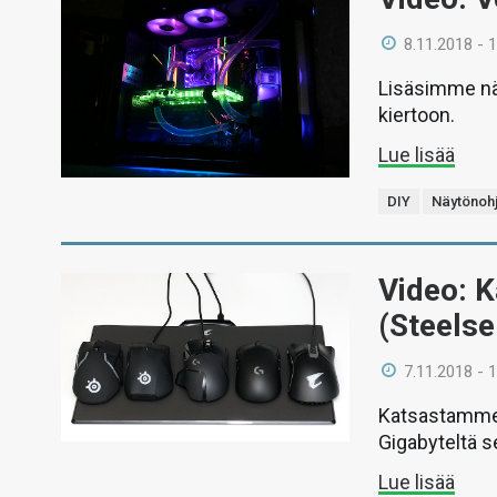
8.11.2018 - 
Lisäsimme nä
kiertoon.
Lue lisää
DIY
Näytönohj
Video: K
(Steelse
7.11.2018 - 
Katsastamme vi
Gigabyteltä s
Lue lisää