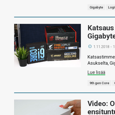
Gigabyte
Logi
Katsaus
Gigabyt
1.11.2018 - 
Katsastimme Z
Asukselta, Gig
Lue lisää
9th gen Core
Video: 
ensitun