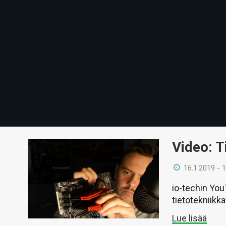
Video: 
16.1.2019 - 
io-techin You
tietotekniikk
Lue lisää