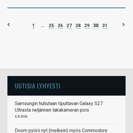
1
...
25
26
27
28
29
30
31
UUTISIA LYHYESTI
Samsungin huhutaan tiputtavan Galaxy S27
Ultrasta neljännen takakameran pois
6.8.2026
Doom pyörii nyt (melkein) myös Commodore