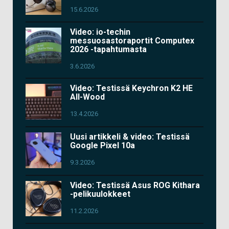
15.6.2026
Video: io-techin
messuosastoraportit Computex
2026 -tapahtumasta
3.6.2026
Video: Testissä Keychron K2 HE
All-Wood
13.4.2026
Uusi artikkeli & video: Testissä
Google Pixel 10a
9.3.2026
Video: Testissä Asus ROG Kithara
-pelikuulokkeet
11.2.2026