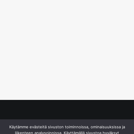
© S&J Media Oy
Käytämme evästeitä sivuston toiminnoissa, ominaisuuksissa ja
liikenteen analysoinnissa. Käyttämällä sivustoa hyväksyt