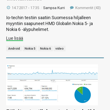
14.7.2017 - 17:35
/
Sampsa Kurri
Kommentit (43)
Io-techin testiin saatiin Suomessa hiljalleen
myyntiin saapuneet HMD Globalin Nokia 5- ja
Nokia 6 -älypuhelimet.
Lue lisää
Android
Nokia 5
Nokia 6
video