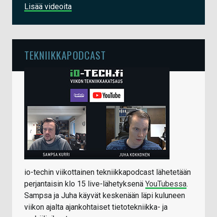
Lisää videoita
TEKNIIKKAPODCAST
io-techin viikottainen tekniikkapodcast lähetetään
perjantaisin klo 15 live-lähetyksenä
YouTubessa
.
Sampsa ja Juha käyvät keskenään läpi kuluneen
viikon ajalta ajankohtaiset tietotekniikka- ja