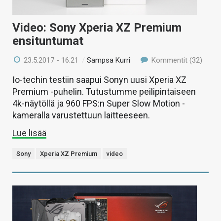
Video: Sony Xperia XZ Premium
ensituntumat
23.5.2017 - 16:21
/
Sampsa Kurri
Kommentit (32)
Io-techin testiin saapui Sonyn uusi Xperia XZ
Premium -puhelin. Tutustumme peilipintaiseen
4k-näytöllä ja 960 FPS:n Super Slow Motion -
kameralla varustettuun laitteeseen.
Lue lisää
Sony
Xperia XZ Premium
video