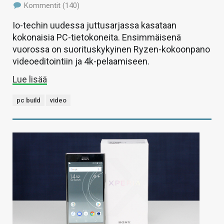
Kommentit (140)
Io-techin uudessa juttusarjassa kasataan
kokonaisia PC-tietokoneita. Ensimmäisenä
vuorossa on suorituskykyinen Ryzen-kokoonpano
videoeditointiin ja 4k-pelaamiseen.
Lue lisää
pc build
video