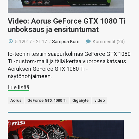
Video: Aorus GeForce GTX 1080 Ti
unboksaus ja ensituntumat
5.4.2017 - 21:17
/
Sampsa Kurri
Kommentit (23)
Io-techin testiin saapui kolmas GeForce GTX 1080
Ti -custom-malli ja tällä kertaa vuorossa katsaus
Aoruksen GeForce GTX 1080 Ti -
näytönohjaimeen.
Lue lisää
Aorus
GeForce GTX 1080 Ti
Gigabyte
video