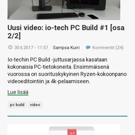
Uusi video: io-tech PC Build #1 [osa
2/2]
30.6.2017 - 11:57
/
Sampsa Kurri
Kommentit (24)
Io-techin PC Build -juttusarjassa kasataan
kokonaisia PC-tietokoneita. Ensimmäisenä
vuorossa on suorituskykyinen Ryzen-kokoonpano
videoeditointiin ja 4k-pelaamiseen.
Lue lisää
pc build
video