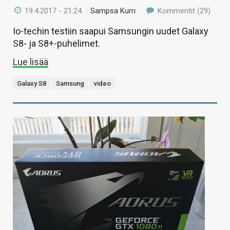
19.4.2017 - 21:24
/
Sampsa Kurri
Kommentit (29)
Io-techin testiin saapui Samsungin uudet Galaxy
S8- ja S8+-puhelimet.
Lue lisää
Galaxy S8
Samsung
video