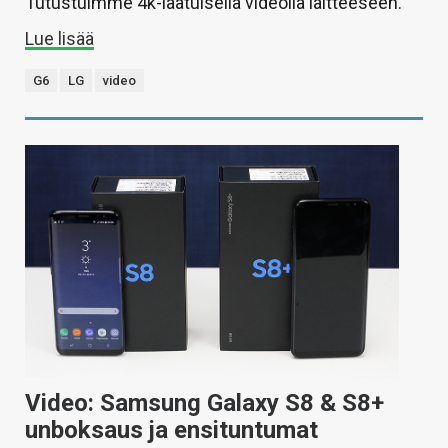
Tutustuimme 4k-laatuisella videolla laitteeseen.
Lue lisää
G6
LG
video
Video: Samsung Galaxy S8 & S8+
unboksaus ja ensituntumat