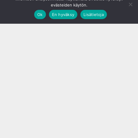
evästeiden käytön.
Ok
En hyväksy
Lisätietoja
;