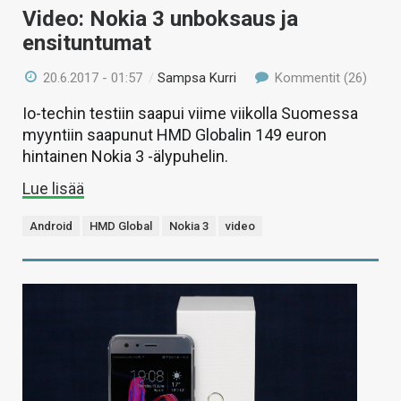
Video: Nokia 3 unboksaus ja
ensituntumat
20.6.2017 - 01:57
/
Sampsa Kurri
Kommentit (26)
Io-techin testiin saapui viime viikolla Suomessa
myyntiin saapunut HMD Globalin 149 euron
hintainen Nokia 3 -älypuhelin.
Lue lisää
Android
HMD Global
Nokia 3
video