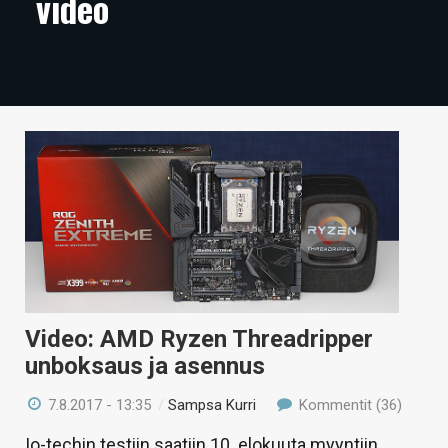
video
ARTIKKELIT
VIDEOT
TECHBBS
TIETOA
HINTA.FI
KAUPPA
VAIHDA TEEMA
Video: AMD Ryzen Threadripper
unboksaus ja asennus
HAKU
7.8.2017 - 13:35
/
Sampsa Kurri
Kommentit (36)
Io-techin testiin saatiin 10. elokuuta myyntiin