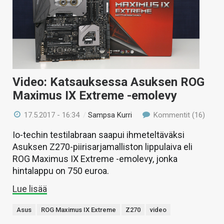
Video: Katsauksessa Asuksen ROG
Maximus IX Extreme -emolevy
17.5.2017 - 16:34
/
Sampsa Kurri
Kommentit (16)
Io-techin testilabraan saapui ihmeteltäväksi
Asuksen Z270-piirisarjamalliston lippulaiva eli
ROG Maximus IX Extreme -emolevy, jonka
hintalappu on 750 euroa.
Lue lisää
Asus
ROG Maximus IX Extreme
Z270
video