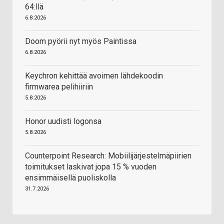
64:llä
6.8.2026
Doom pyörii nyt myös Paintissa
6.8.2026
Keychron kehittää avoimen lähdekoodin
firmwarea pelihiiriin
5.8.2026
Honor uudisti logonsa
5.8.2026
Counterpoint Research: Mobiilijärjestelmäpiirien
toimitukset laskivat jopa 15 % vuoden
ensimmäisellä puoliskolla
31.7.2026