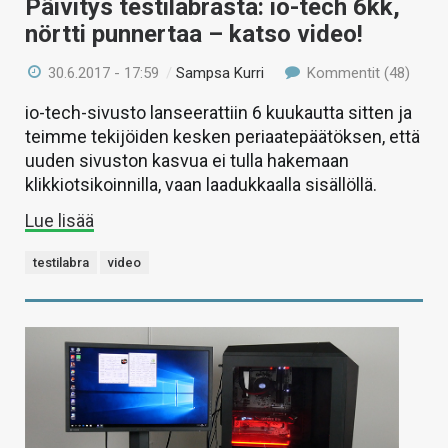
Päivitys testilabrasta: io-tech 6kk,
nörtti punnertaa – katso video!
30.6.2017 - 17:59
/
Sampsa Kurri
Kommentit (48)
io-tech-sivusto lanseerattiin 6 kuukautta sitten ja
teimme tekijöiden kesken periaatepäätöksen, että
uuden sivuston kasvua ei tulla hakemaan
klikkiotsikoinnilla, vaan laadukkaalla sisällöllä.
Lue lisää
testilabra
video