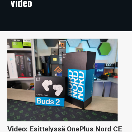
video
ARTIKKELIT
VIDEOT
TECHBBS
TIETOA
HINTA.FI
KAUPPA
VAIHDA TEEMA
HAKU
Video: Esittelyssä OnePlus Nord CE