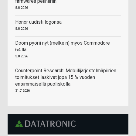
firmwarea pelihiiriin
5.8.2026
Honor uudisti logonsa
5.8.2026
Doom pyörii nyt (melkein) myös Commodore
64:llä
3.8.2026
Counterpoint Research: Mobiilijärjestelmäpiirien
toimitukset laskivat jopa 15 % vuoden
ensimmäisellä puoliskolla
31.7.2026