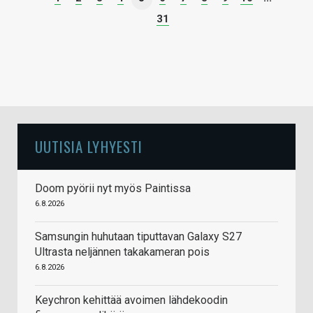
31
UUTISIA LYHYESTI
Doom pyörii nyt myös Paintissa
6.8.2026
Samsungin huhutaan tiputtavan Galaxy S27
Ultrasta neljännen takakameran pois
6.8.2026
Keychron kehittää avoimen lähdekoodin