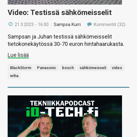
Video: Testissä sähkömeisselit
21.3.2023 - 16:00
/
Sampsa Kurri
Kommentit (32)
Sampsan ja Juhan testissä sähkömeisselit
tietokonekäytössä 30-70 euron hintahaarukasta.
Lue lisää
BlackStorm
Panasonic
bosch
sähkömeisseli
video
wiha