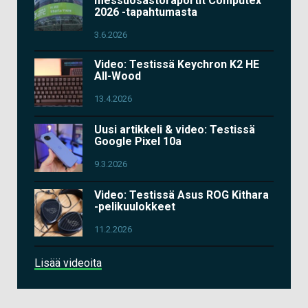
messuosastoraportit Computex
2026 -tapahtumasta
3.6.2026
Video: Testissä Keychron K2 HE
All-Wood
13.4.2026
Uusi artikkeli & video: Testissä
Google Pixel 10a
9.3.2026
Video: Testissä Asus ROG Kithara
-pelikuulokkeet
11.2.2026
Lisää videoita