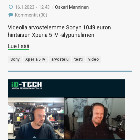
16.1.2023 - 12:43
/
Oskari Manninen
Kommentit (30)
Videolla arvostelemme Sonyn 1049 euron
hintaisen Xperia 5 IV -älypuhelimen.
Lue lisää
Sony
Xperia 5 IV
arvostelu
testi
video