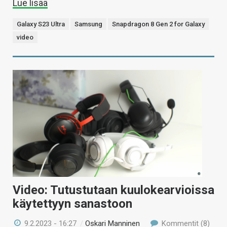
Lue lisää
Galaxy S23 Ultra
Samsung
Snapdragon 8 Gen 2 for Galaxy
video
Video: Tutustutaan kuulokearvioissa
käytettyyn sanastoon
9.2.2023 - 16:27
/
Oskari Manninen
Kommentit (8)