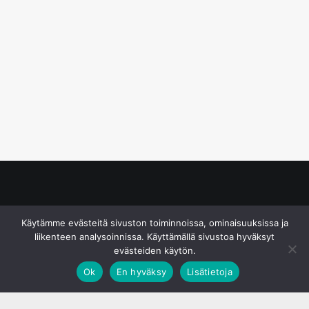
© S&J Media Oy
Käytämme evästeitä sivuston toiminnoissa, ominaisuuksissa ja
liikenteen analysoinnissa. Käyttämällä sivustoa hyväksyt
evästeiden käytön.
Ok
En hyväksy
Lisätietoja
;