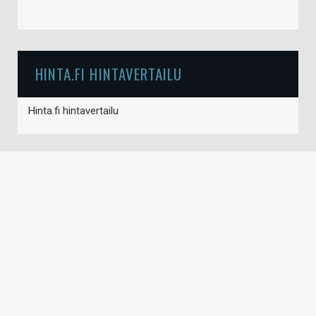
HINTA.FI HINTAVERTAILU
Hinta.fi hintavertailu