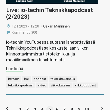
Live: io-techin Tekniikkapodcast
(2/2023)
12.1.2023 - 12:20
/
Oskari Manninen
Kommentit (90)
io-techin YouTubessa suorana lähetettävässä
Tekniikkapodcastissa keskustellaan viikon
kiinnostavimmista tietotekniikka- ja
mobiilimaailman tapahtumista.
Lue lisää
katsaus
live
podcast
tekniikkakatsaus
tekniikkapodcast
video
viikkokatsaus
viikkopodcast
1
2
3
4
5
6
7
8
9
10
...