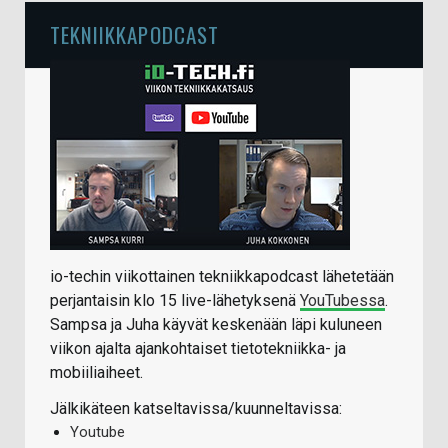
TEKNIIKKAPODCAST
io-techin viikottainen tekniikkapodcast lähetetään
perjantaisin klo 15 live-lähetyksenä
YouTubessa
.
Sampsa ja Juha käyvät keskenään läpi kuluneen
viikon ajalta ajankohtaiset tietotekniikka- ja
mobiiliaiheet.
Jälkikäteen katseltavissa/kuunneltavissa:
Youtube