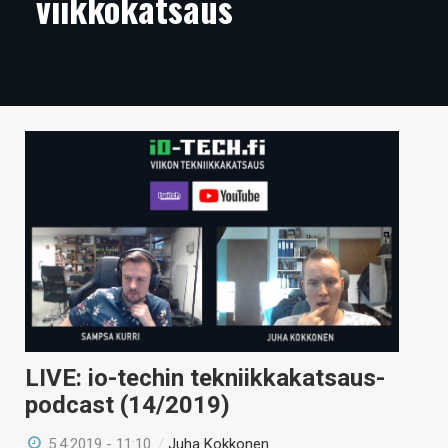
viikkokatsaus
ARTIKKELIT
VIDEOT
TECHBBS
TIETOA
HINTA.FI
KAUPPA
VAIHDA TEEMA
LIVE: io-techin tekniikkakatsaus-
HAKU
podcast (14/2019)
5.4.2019 - 11:10
/
Juha Kokkonen