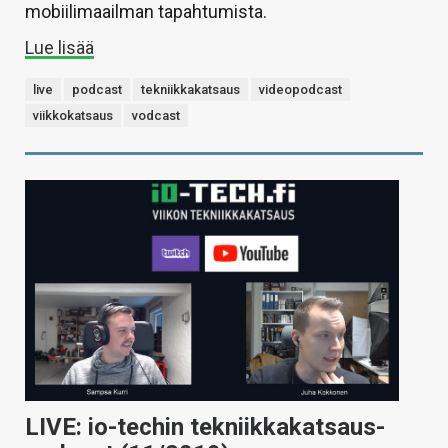
mobiilimaailman tapahtumista.
Lue lisää
live
podcast
tekniikkakatsaus
videopodcast
viikkokatsaus
vodcast
LIVE: io-techin tekniikkakatsaus-