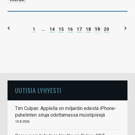
1
...
14
15
16
17
18
19
20
UUTISIA LYHYESTI
Tim Culpan: Applella on miljardin edestä iPhone-
puhelinten siruja odottamassa muistipiirejä
10.8.2026