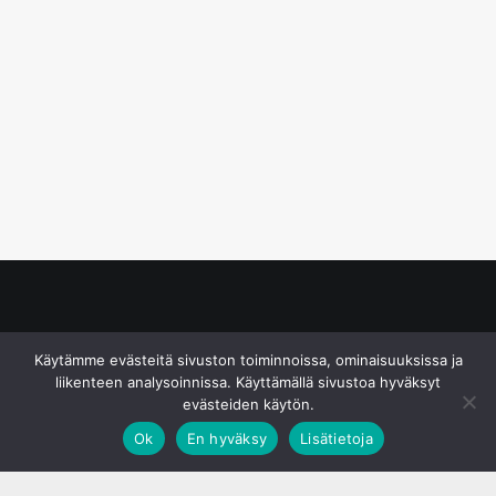
© S&J Media Oy
Käytämme evästeitä sivuston toiminnoissa, ominaisuuksissa ja
liikenteen analysoinnissa. Käyttämällä sivustoa hyväksyt
evästeiden käytön.
Ok
En hyväksy
Lisätietoja
;