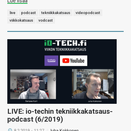
Lue lisää
live
podcast
tekniikkakatsaus
videopodcast
viikkokatsaus
vodcast
LIVE: io-techin tekniikkakatsaus-
podcast (6/2019)
8.2.2019 - 11:27
/
Juha Kokkonen