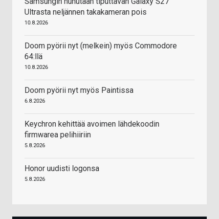
Samsungin huhutaan tiputtavan Galaxy S27
Ultrasta neljännen takakameran pois
10.8.2026
Doom pyörii nyt (melkein) myös Commodore
64:llä
10.8.2026
Doom pyörii nyt myös Paintissa
6.8.2026
Keychron kehittää avoimen lähdekoodin
firmwarea pelihiiriin
5.8.2026
Honor uudisti logonsa
5.8.2026