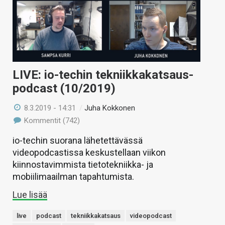
LIVE: io-techin tekniikkakatsaus-
podcast (10/2019)
8.3.2019 - 14:31
/
Juha Kokkonen
Kommentit (742)
io-techin suorana lähetettävässä
videopodcastissa keskustellaan viikon
kiinnostavimmista tietotekniikka- ja
mobiilimaailman tapahtumista.
Lue lisää
live
podcast
tekniikkakatsaus
videopodcast