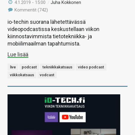
4.1.2019 - 15:00
/
Juha Kokkonen
Kommentit (742)
io-techin suorana lähetettävässä
videopodcastissa keskustellaan viikon
kiinnostavimmista tietotekniikka- ja
mobiilimaailman tapahtumista.
Lue lisää
live
podcast
tekniikkakatsaus
video podcast
viikkokatsaus
vodcast