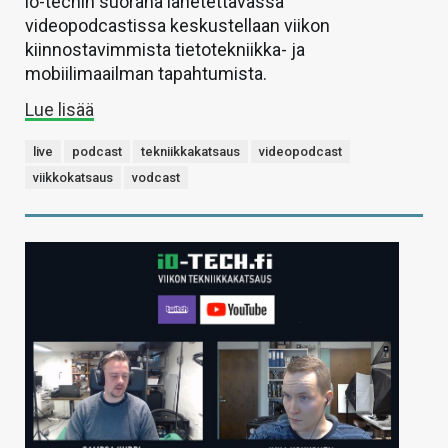
io-techin suorana lähetettävässä
videopodcastissa keskustellaan viikon
kiinnostavimmista tietotekniikka- ja
mobiilimaailman tapahtumista.
Lue lisää
live
podcast
tekniikkakatsaus
videopodcast
viikkokatsaus
vodcast