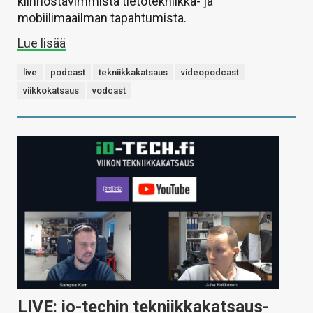
kiinnostavimmista tietotekniikka- ja
mobiilimaailman tapahtumista.
Lue lisää
live
podcast
tekniikkakatsaus
videopodcast
viikkokatsaus
vodcast
LIVE: io-techin tekniikkakatsaus-