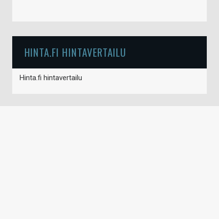
HINTA.FI HINTAVERTAILU
Hinta.fi hintavertailu