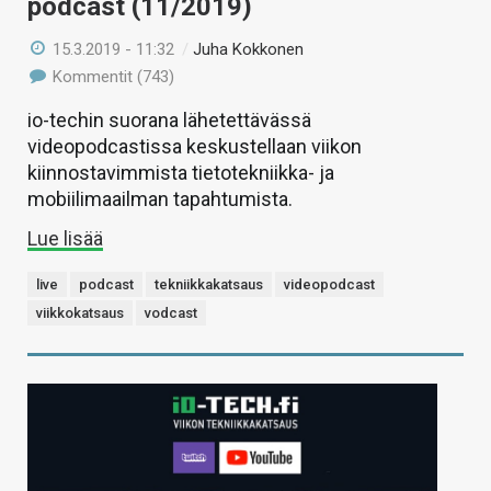
podcast (11/2019)
15.3.2019 - 11:32
/
Juha Kokkonen
Kommentit (743)
io-techin suorana lähetettävässä
videopodcastissa keskustellaan viikon
kiinnostavimmista tietotekniikka- ja
mobiilimaailman tapahtumista.
Lue lisää
live
podcast
tekniikkakatsaus
videopodcast
viikkokatsaus
vodcast