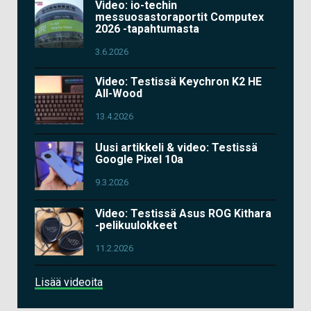
Video: io-techin
messuosastoraportit Computex
2026 -tapahtumasta
3.6.2026
Video: Testissä Keychron K2 HE
All-Wood
13.4.2026
Uusi artikkeli & video: Testissä
Google Pixel 10a
9.3.2026
Video: Testissä Asus ROG Kithara
-pelikuulokkeet
11.2.2026
Lisää videoita