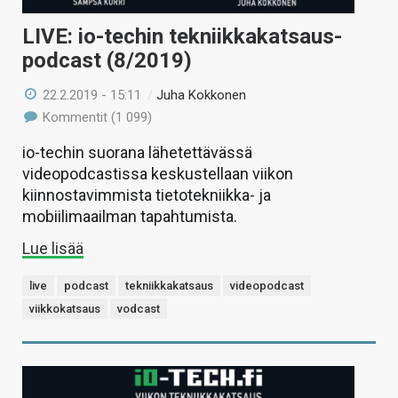
LIVE: io-techin tekniikkakatsaus-
podcast (8/2019)
22.2.2019 - 15:11
/
Juha Kokkonen
Kommentit (1 099)
io-techin suorana lähetettävässä
videopodcastissa keskustellaan viikon
kiinnostavimmista tietotekniikka- ja
mobiilimaailman tapahtumista.
Lue lisää
live
podcast
tekniikkakatsaus
videopodcast
viikkokatsaus
vodcast