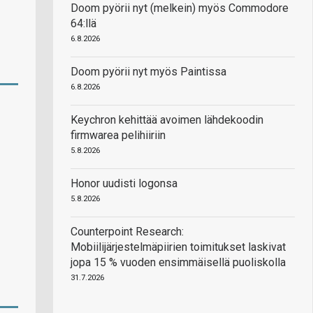
Doom pyörii nyt (melkein) myös Commodore
64:llä
6.8.2026
Doom pyörii nyt myös Paintissa
6.8.2026
Keychron kehittää avoimen lähdekoodin
firmwarea pelihiiriin
5.8.2026
Honor uudisti logonsa
5.8.2026
Counterpoint Research:
Mobiilijärjestelmäpiirien toimitukset laskivat
jopa 15 % vuoden ensimmäisellä puoliskolla
31.7.2026