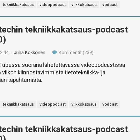
tekniikkakatsaus
videopodcast
viikkokatsaus
vodcast
-techin tekniikkakatsaus-podcast
0)
12:44
/
Juha Kokkonen
Kommentit (239)
uTubessa suorana lähetettävässä videopodcastissa
 viikon kiinnostavimmista tietotekniikka- ja
man tapahtumista.
tekniikkakatsaus
videopodcast
viikkokatsaus
vodcast
-techin tekniikkakatsaus-podcast
0)