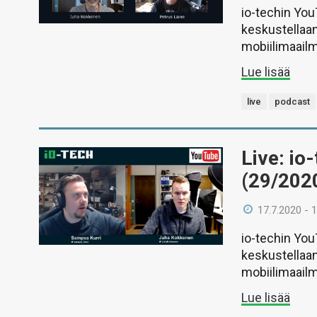
io-techin Yo
keskustellaan
mobiilimaail
Lue lisää
live
podcast
Live: io
(29/202
17.7.2020 - 
io-techin Yo
keskustellaan
mobiilimaail
Lue lisää