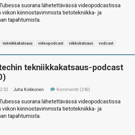
uTubessa suorana lähetettävässä videopodcastissa
 viikon kiinnostavimmista tietotekniikka- ja
man tapahtumista.
tekniikkakatsaus
videopodcast
viikkokatsaus
vodcast
-techin tekniikkakatsaus-podcast
0)
12:52
/
Juha Kokkonen
Kommentit (240)
uTubessa suorana lähetettävässä videopodcastissa
 viikon kiinnostavimmista tietotekniikka- ja
man tapahtumista.