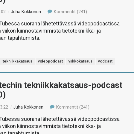
:02
/
Juha Kokkonen
Kommentit (241)
uTubessa suorana lähetettävässä videopodcastissa
 viikon kiinnostavimmista tietotekniikka- ja
man tapahtumista.
tekniikkakatsaus
videopodcast
viikkokatsaus
vodcast
-techin tekniikkakatsaus-podcast
0)
13:22
/
Juha Kokkonen
Kommentit (241)
uTubessa suorana lähetettävässä videopodcastissa
 viikon kiinnostavimmista tietotekniikka- ja
man tapahtumista.