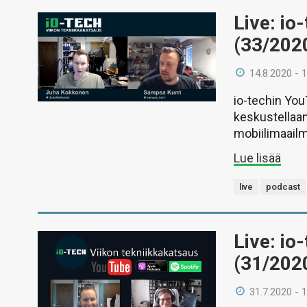
Live: io
(33/202
14.8.2020 - 
io-techin Yo
keskustellaan
mobiilimaail
Lue lisää
live
podcast
Live: io
(31/202
31.7.2020 - 