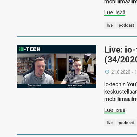
mobiilimaail
Lue lisää
live
podcast
Live: io
(34/202
21.8.2020 - 
io-techin Yo
keskustellaan
mobiilimaail
Lue lisää
live
podcast