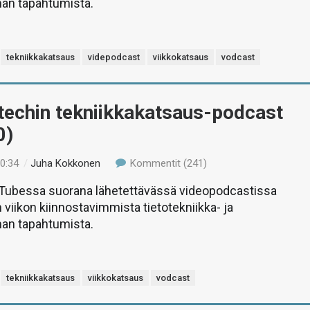
man tapahtumista.
tekniikkakatsaus
videpodcast
viikkokatsaus
vodcast
-techin tekniikkakatsaus-podcast
0)
10:34
/
Juha Kokkonen
Kommentit (241)
uTubessa suorana lähetettävässä videopodcastissa
 viikon kiinnostavimmista tietotekniikka- ja
man tapahtumista.
tekniikkakatsaus
viikkokatsaus
vodcast