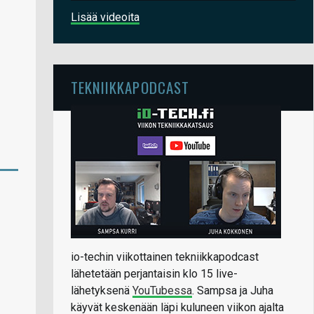
Lisää videoita
TEKNIIKKAPODCAST
io-techin viikottainen tekniikkapodcast
lähetetään perjantaisin klo 15 live-
lähetyksenä
YouTubessa
. Sampsa ja Juha
käyvät keskenään läpi kuluneen viikon ajalta