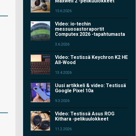
Maxwell 2 -pelikuulokkeet
15.6.2026
Video: io-techin
messuosastoraportit
Computex 2026 -tapahtumasta
3.6.2026
Video: Testissä Keychron K2 HE
All-Wood
13.4.2026
Uusi artikkeli & video: Testissä
Google Pixel 10a
9.3.2026
Video: Testissä Asus ROG
Kithara -pelikuulokkeet
11.2.2026