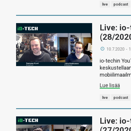
live
podcast
Live: io
(28/202
10.7.2020 - 
io-techin Yo
keskustellaan
mobiilimaail
Lue lisää
live
podcast
Live: io
(27/202