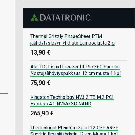
Thermal Grizzly PhaseSheet PTM
jäähdytyslevyn yhdiste Lämpöalusta 2 g
13,90 €
ARCTIC Liquid Freezer III Pro 360 Suoritin
Nestejäähdytyspakkaus 12 cm musta 1 kpl
75,90 €
Kingston Technology NV3 2 TB M.2 PCI
Express 4.0 NVMe 3D NAND
265,90 €
Thermalright Phantom Spirit 120 SE ARGB
Suoritin Ilmanjäähdytin 12 cm Musta 1 kpl