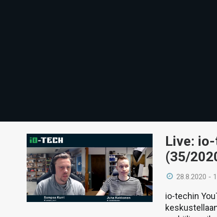
Live: io
(35/202
28.8.2020 - 
io-techin Yo
keskustellaan