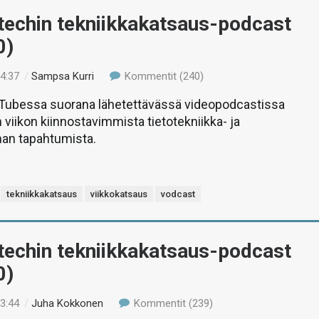
-techin tekniikkakatsaus-podcast
0)
14:37
/
Sampsa Kurri
Kommentit (240)
uTubessa suorana lähetettävässä videopodcastissa
 viikon kiinnostavimmista tietotekniikka- ja
man tapahtumista.
tekniikkakatsaus
viikkokatsaus
vodcast
-techin tekniikkakatsaus-podcast
0)
13:44
/
Juha Kokkonen
Kommentit (239)