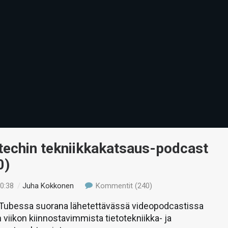
-techin tekniikkakatsaus-podcast
0)
10:38
/
Juha Kokkonen
Kommentit (240)
uTubessa suorana lähetettävässä videopodcastissa
 viikon kiinnostavimmista tietotekniikka- ja