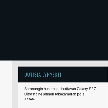
UUTISIA LYHYESTI
Samsungin huhutaan tiputtavan Galaxy S27
Ultrasta neljännen takakameran pois
6.8.2026