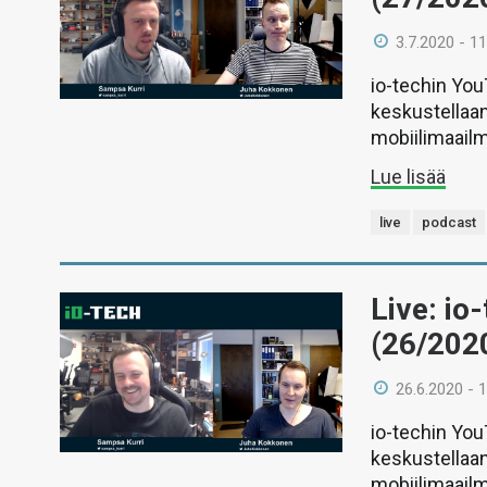
3.7.2020 - 11
io-techin Yo
keskustellaan
mobiilimaail
Lue lisää
live
podcast
Live: io
(26/202
26.6.2020 - 
io-techin Yo
keskustellaan
mobiilimaail