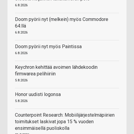
6.8.2026
Doom pyörii nyt (melkein) myös Commodore
64:llä
6.8.2026
Doom pyörii nyt myös Paintissa
6.8.2026
Keychron kehittää avoimen lähdekoodin
firmwarea pelihiiriin
5.8.2026
Honor uudisti logonsa
5.8.2026
Counterpoint Research: Mobiilijärjestelmäpiirien
toimitukset laskivat jopa 15 % vuoden
ensimmäisellä puoliskolla