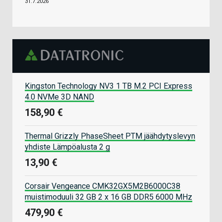
31.7.2026
Kingston Technology NV3 1 TB M.2 PCI Express
4.0 NVMe 3D NAND
158,90 €
Thermal Grizzly PhaseSheet PTM jäähdytyslevyn
yhdiste Lämpöalusta 2 g
13,90 €
Corsair Vengeance CMK32GX5M2B6000C38
muistimoduuli 32 GB 2 x 16 GB DDR5 6000 MHz
479,90 €