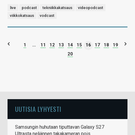
live
podcast
tekniikkakatsaus
videopodcast
viikkokatsaus
vodcast
1
...
11
12
13
14
15
16
17
18
19
20
UUTISIA LYHYESTI
Samsungin huhutaan tiputtavan Galaxy S27
Ultrasta neljännen takakameran pois