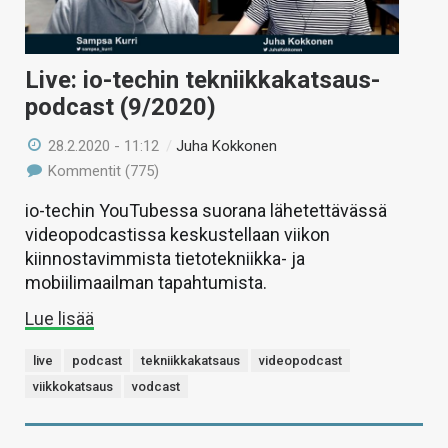
Live: io-techin tekniikkakatsaus-
podcast (9/2020)
28.2.2020 - 11:12
/
Juha Kokkonen
Kommentit (775)
io-techin YouTubessa suorana lähetettävässä
videopodcastissa keskustellaan viikon
kiinnostavimmista tietotekniikka- ja
mobiilimaailman tapahtumista.
Lue lisää
live
podcast
tekniikkakatsaus
videopodcast
viikkokatsaus
vodcast