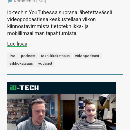
Kommentit (740)
io-techin YouTubessa suorana lähetettävässä
videopodcastissa keskustellaan viikon
kiinnostavimmista tietotekniikka- ja
mobiilimaailman tapahtumista.
Lue lisää
live
podcast
tekniikkakatsaus
videopodcast
viikkokatsaus
vodcast