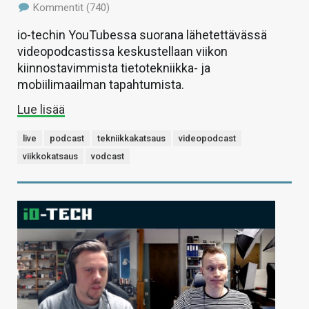
Kommentit (740)
io-techin YouTubessa suorana lähetettävässä
videopodcastissa keskustellaan viikon
kiinnostavimmista tietotekniikka- ja
mobiilimaailman tapahtumista.
Lue lisää
live
podcast
tekniikkakatsaus
videopodcast
viikkokatsaus
vodcast