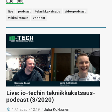
Lue lisää
live
podcast
tekniikkakatsaus
videopodcast
viikkokatsaus
vodcast
Live: io-techin tekniikkakatsaus-
podcast (3/2020)
17.1.2020 - 12:19
/
Juha Kokkonen