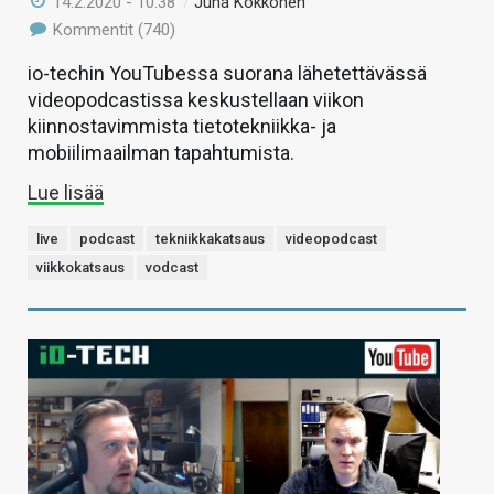
14.2.2020 - 10:38
/
Juha Kokkonen
Kommentit (740)
io-techin YouTubessa suorana lähetettävässä
videopodcastissa keskustellaan viikon
kiinnostavimmista tietotekniikka- ja
mobiilimaailman tapahtumista.
Lue lisää
live
podcast
tekniikkakatsaus
videopodcast
viikkokatsaus
vodcast