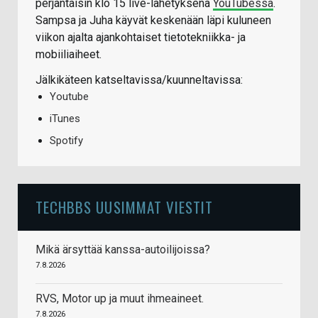
perjantaisin klo 15 live-lähetyksenä
YouTubessa
.
Sampsa ja Juha käyvät keskenään läpi kuluneen
viikon ajalta ajankohtaiset tietotekniikka- ja
mobiiliaiheet.
Jälkikäteen katseltavissa/kuunneltavissa:
Youtube
iTunes
Spotify
TECHBBS UUSIMMAT VIESTIT
Mikä ärsyttää kanssa-autoilijoissa?
7.8.2026
RVS, Motor up ja muut ihmeaineet.
7.8.2026