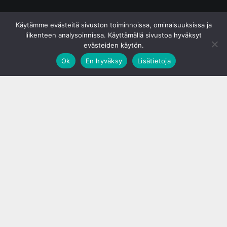
© S&J Media Oy
Käytämme evästeitä sivuston toiminnoissa, ominaisuuksissa ja
liikenteen analysoinnissa. Käyttämällä sivustoa hyväksyt
evästeiden käytön.
Ok
En hyväksy
Lisätietoja
;