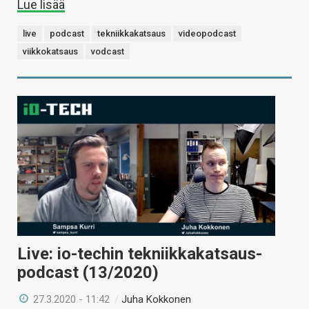
Lue lisää
live
podcast
tekniikkakatsaus
videopodcast
viikkokatsaus
vodcast
Live: io-techin tekniikkakatsaus-
podcast (13/2020)
27.3.2020 - 11:42
/
Juha Kokkonen