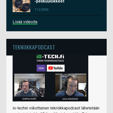
-pelikuulokkeet
11.2.2026
Lisää videoita
TEKNIIKKAPODCAST
io-techin viikottainen tekniikkapodcast lähetetään