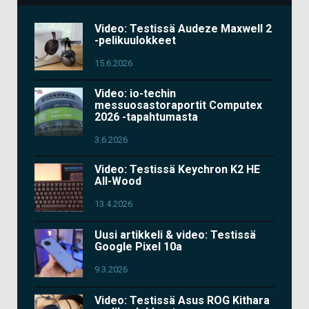
Video: Testissä Audeze Maxwell 2
-pelikuulokkeet
15.6.2026
Video: io-techin
messuosastoraportit Computex
2026 -tapahtumasta
3.6.2026
Video: Testissä Keychron K2 HE
All-Wood
13.4.2026
Uusi artikkeli & video: Testissä
Google Pixel 10a
9.3.2026
Video: Testissä Asus ROG Kithara