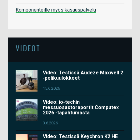
Komponenteille myös kasauspalvelu
VIDEOT
Video: Testissä Audeze Maxwell 2
-pelikuulokkeet
15.6.2026
Video: io-techin
messuosastoraportit Computex
2026 -tapahtumasta
3.6.2026
Video: Testissä Keychron K2 HE