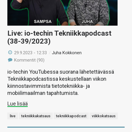
Live: io-techin Tekniikkapodcast
(38-39/2023)
29.9.2023 - 12:33
/
Juha Kokkonen
Kommentit (90)
io-techin YouTubessa suorana lähetettävässä
Tekniikkapodcastissa keskustellaan viikon
kiinnostavimmista tietotekniikka- ja
mobiilimaailman tapahtumista.
Lue lisää
live
tekniikkakatsaus
tekniikkapodcast
viikkokatsaus