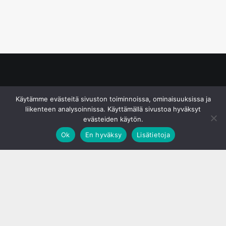
© S&J Media Oy
Käytämme evästeitä sivuston toiminnoissa, ominaisuuksissa ja
liikenteen analysoinnissa. Käyttämällä sivustoa hyväksyt
evästeiden käytön.
Ok
En hyväksy
Lisätietoja
;