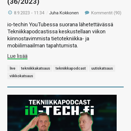
(36/2023)
8.9.2023 - 11:34
/
Juha Kokkonen
Kommentit (90)
io-techin YouTubessa suorana lähetettävässä
Tekniikkapodcastissa keskustellaan viikon
kiinnostavimmista tietotekniikka- ja
mobiilimaailman tapahtumista.
Lue lisää
live
tekniikkakatsaus
tekniikkapodcast
uutiskatsaus
viikkokatsaus