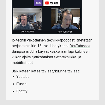
io-techin viikottainen tekniikkapodcast lähetetään
perjantaisin klo 15 live-lähetyksenä
YouTubessa
.
Sampsa ja Juha käyvät keskenään läpi kuluneen
viikon ajalta ajankohtaiset tietotekniikka- ja
mobiiliaiheet.
Jälkikäteen katseltavissa/kuunneltavissa:
Youtube
iTunes
Spotify