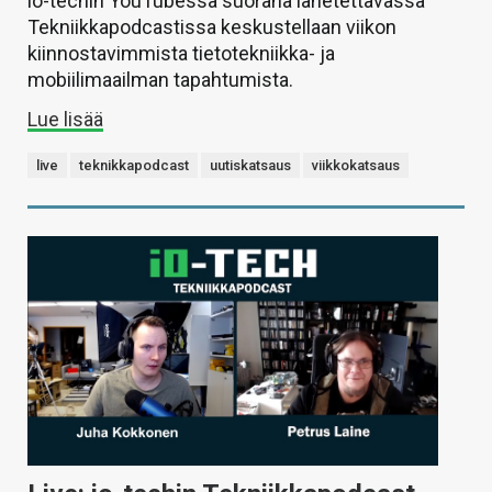
io-techin YouTubessa suorana lähetettävässä
Tekniikkapodcastissa keskustellaan viikon
kiinnostavimmista tietotekniikka- ja
mobiilimaailman tapahtumista.
Lue lisää
live
teknikkapodcast
uutiskatsaus
viikkokatsaus