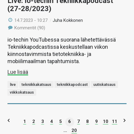
Live: io-techin Tekniikkapodcast
(27-28/2023)
14.7.2023 - 10:27
/
Juha Kokkonen
Kommentit (90)
io-techin YouTubessa suorana lähetettävässä
Tekniikkapodcastissa keskustellaan viikon
kiinnostavimmista tietotekniikka- ja
mobiilimaailman tapahtumista.
Lue lisää
live
tekniikkakatsaus
tekniikkapodcast
uutiskatsaus
viikkokatsaus
1
2
3
4
5
6
7
8
9
10
11
...
20