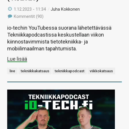
1.12.2023 - 11:34
/
Juha Kokkonen
Kommentit (90)
io-techin YouTubessa suorana lähetettävässä
Tekniikkapodcastissa keskustellaan viikon
kiinnostavimmista tietotekniikka- ja
mobiilimaailman tapahtumista.
Lue lisää
live
tekniikkakatsaus
tekniikkapodcast
viikkokatsaus