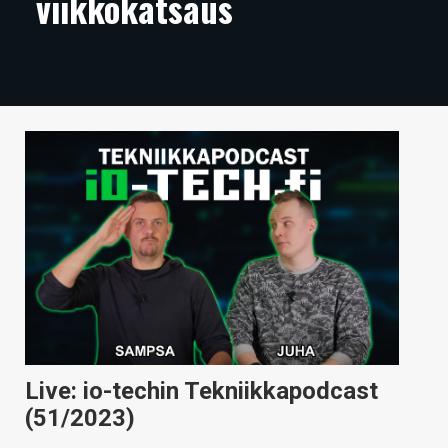
viikkokatsaus
ARTIKKELIT
VIDEOT
TECHBBS
TIETOA
HINTA.FI
KAUPPA
VAIHDA TEEMA
HAKU
Live: io-techin Tekniikkapodcast
(51/2023)