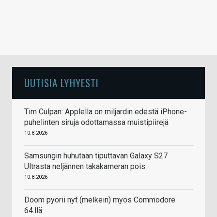
UUTISIA LYHYESTI
Tim Culpan: Applella on miljardin edestä iPhone-
puhelinten siruja odottamassa muistipiirejä
10.8.2026
Samsungin huhutaan tiputtavan Galaxy S27
Ultrasta neljännen takakameran pois
10.8.2026
Doom pyörii nyt (melkein) myös Commodore
64:llä