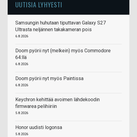
UUTISIA LYHYESTI
Samsungin huhutaan tiputtavan Galaxy S27
Ultrasta neljännen takakameran pois
6.8.2026
Doom pyörii nyt (melkein) myös Commodore
64:llä
6.8.2026
Doom pyörii nyt myös Paintissa
6.8.2026
Keychron kehittää avoimen lähdekoodin
firmwarea pelihiiriin
5.8.2026
Honor uudisti logonsa
5.8.2026