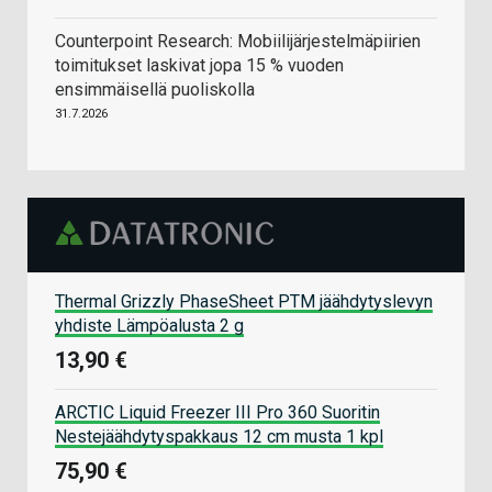
Counterpoint Research: Mobiilijärjestelmäpiirien
toimitukset laskivat jopa 15 % vuoden
ensimmäisellä puoliskolla
31.7.2026
Thermal Grizzly PhaseSheet PTM jäähdytyslevyn
yhdiste Lämpöalusta 2 g
13,90 €
ARCTIC Liquid Freezer III Pro 360 Suoritin
Nestejäähdytyspakkaus 12 cm musta 1 kpl
75,90 €