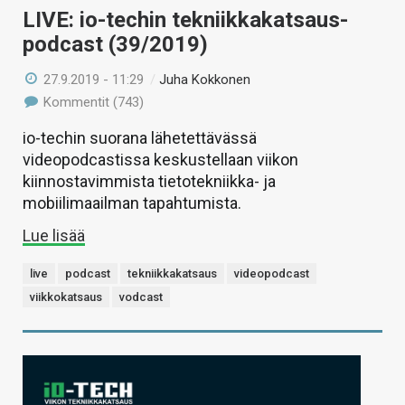
LIVE: io-techin tekniikkakatsaus-
podcast (39/2019)
27.9.2019 - 11:29
/
Juha Kokkonen
Kommentit (743)
io-techin suorana lähetettävässä
videopodcastissa keskustellaan viikon
kiinnostavimmista tietotekniikka- ja
mobiilimaailman tapahtumista.
Lue lisää
live
podcast
tekniikkakatsaus
videopodcast
viikkokatsaus
vodcast