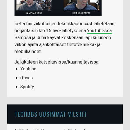
io-techin viikottainen tekniikkapodcast lähetetään
perjantaisin klo 15 live-lähetyksenä
YouTubessa
.
Sampsa ja Juha käyvät keskenään läpi kuluneen
viikon ajalta ajankohtaiset tietotekniikka- ja
mobiiliaiheet.
Jälkikäteen katseltavissa/kuunneltavissa:
Youtube
iTunes
Spotify
TECHBBS UUSIMMAT VIESTIT