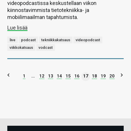
videopodcastissa keskustellaan viikon
kiinnostavimmista tietotekniikka- ja
mobiilimaailman tapahtumista.
Lue lisää
live
podcast
tekniikkakatsaus
videopodcast
viikkokatsaus
vodcast
1
...
12
13
14
15
16
17
18
19
20