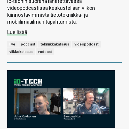
io-techin suorana lähetettävässä
videopodcastissa keskustellaan viikon
kiinnostavimmista tietotekniikka- ja
mobiilimaailman tapahtumista.
Lue lisää
live
podcast
tekniikkakatsaus
videopodcast
viikkokatsaus
vodcast