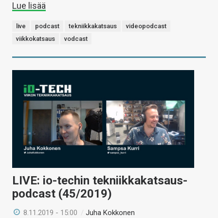
Lue lisää
live
podcast
tekniikkakatsaus
videopodcast
viikkokatsaus
vodcast
LIVE: io-techin tekniikkakatsaus-
podcast (45/2019)
8.11.2019 - 15:00
/
Juha Kokkonen