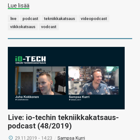
Lue lisää
live
podcast
tekniikkakatsaus
videopodcast
viikkokatsaus
vodcast
Live: io-techin tekniikkakatsaus-
podcast (48/2019)
29.11.2019 - 14:23
/
Sampsa Kurri