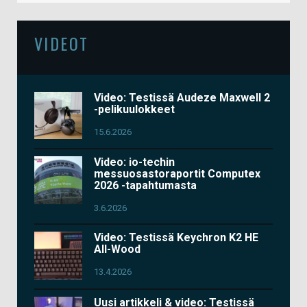
VIDEOT
Video: Testissä Audeze Maxwell 2
-pelikuulokkeet
15.6.2026
Video: io-techin
messuosastoraportit Computex
2026 -tapahtumasta
3.6.2026
Video: Testissä Keychron K2 HE
All-Wood
13.4.2026
Uusi artikkeli & video: Testissä