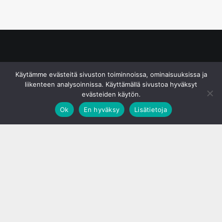
© S&J Media Oy
Käytämme evästeitä sivuston toiminnoissa, ominaisuuksissa ja
liikenteen analysoinnissa. Käyttämällä sivustoa hyväksyt
evästeiden käytön.
Ok
En hyväksy
Lisätietoja
;