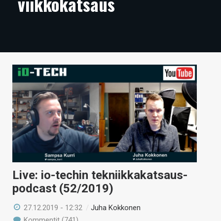
viikkokatsaus
ARTIKKELIT
VIDEOT
TECHBBS
TIETOA
HINTA.FI
KAUPPA
VAIHDA TEEMA
Live: io-techin tekniikkakatsaus-
HAKU
podcast (52/2019)
27.12.2019 - 12:32
/
Juha Kokkonen
Kommentit (741)