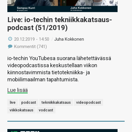
Live: io-techin tekniikkakatsaus-
podcast (51/2019)
20.12.2019 - 14:50
/
Juha Kokkonen
Kommentit (741)
io-techin YouTubesa suorana lähetettävässä
videopodcastissa keskustellaan viikon
kiinnostavimmista tietotekniikka- ja
mobiilimaailman tapahtumista.
Lue lisää
live
podcast
tekniikkakatsaus
videopodcast
viikkokatsaus
vodcast