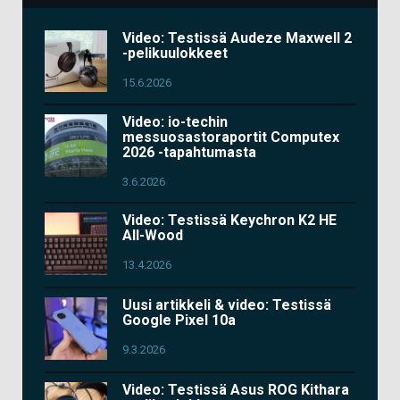
Video: Testissä Audeze Maxwell 2
-pelikuulokkeet
15.6.2026
Video: io-techin
messuosastoraportit Computex
2026 -tapahtumasta
3.6.2026
Video: Testissä Keychron K2 HE
All-Wood
13.4.2026
Uusi artikkeli & video: Testissä
Google Pixel 10a
9.3.2026
Video: Testissä Asus ROG Kithara