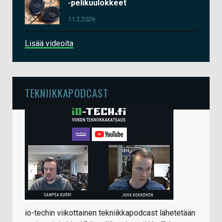
-pelikuulokkeet
11.2.2026
Lisää videoita
TEKNIIKKAPODCAST
io-techin viikottainen tekniikkapodcast lähetetään