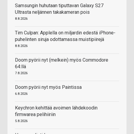
Samsungin huhutaan tiputtavan Galaxy S27
Ultrasta neljännen takakameran pois
8.8.2026
Tim Culpan: Applella on miljardin edestä iPhone-
puhelinten siruja odottamassa muistipiirejä
8.8.2026
Doom pyörii nyt (melkein) myös Commodore
64:llä
7.8.2026
Doom pyörii nyt myös Paintissa
6.8.2026
Keychron kehittää avoimen lähdekoodin
firmwarea pelihiiriin
5.8.2026