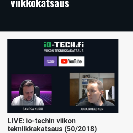
viikkokatsaus
ARTIKKELIT
VIDEOT
TECHBBS
TIETOA
HINTA.FI
KAUPPA
VAIHDA TEEMA
HAKU
LIVE: io-techin viikon
tekniikkakatsaus (50/2018)