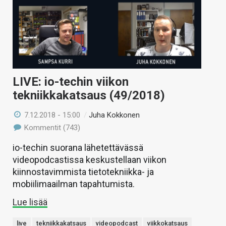
LIVE: io-techin viikon
tekniikkakatsaus (49/2018)
7.12.2018 - 15:00
/
Juha Kokkonen
Kommentit (743)
io-techin suorana lähetettävässä
videopodcastissa keskustellaan viikon
kiinnostavimmista tietotekniikka- ja
mobiilimaailman tapahtumista.
Lue lisää
live
tekniikkakatsaus
videopodcast
viikkokatsaus