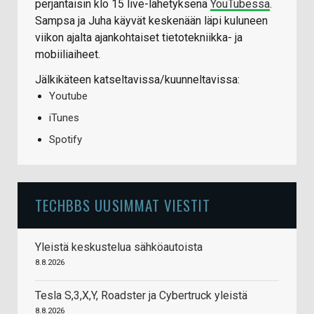
perjantaisin klo 15 live-lähetyksenä
YouTubessa
.
Sampsa ja Juha käyvät keskenään läpi kuluneen
viikon ajalta ajankohtaiset tietotekniikka- ja
mobiiliaiheet.
Jälkikäteen katseltavissa/kuunneltavissa:
Youtube
iTunes
Spotify
TECHBBS UUSIMMAT VIESTIT
Yleistä keskustelua sähköautoista
8.8.2026
Tesla S,3,X,Y, Roadster ja Cybertruck yleistä
8.8.2026