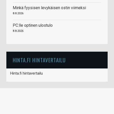
Minkä fyysisen levykäisen ostin viimeksi
8.8.2026
PC:lle optinen ulostulo
8.8.2026
HINTA.FI HINTAVERTAILU
Hinta.fi hintavertailu