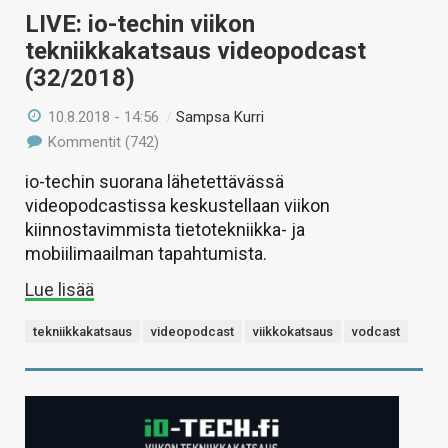
LIVE: io-techin viikon
tekniikkakatsaus videopodcast
(32/2018)
10.8.2018 - 14:56
/
Sampsa Kurri
Kommentit (742)
io-techin suorana lähetettävässä
videopodcastissa keskustellaan viikon
kiinnostavimmista tietotekniikka- ja
mobiilimaailman tapahtumista.
Lue lisää
tekniikkakatsaus
videopodcast
viikkokatsaus
vodcast