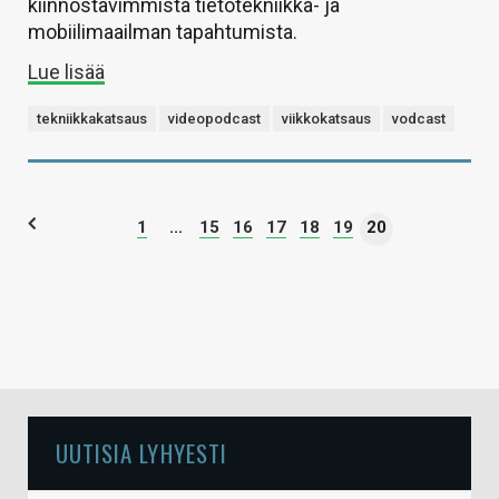
kiinnostavimmista tietotekniikka- ja
mobiilimaailman tapahtumista.
Lue lisää
tekniikkakatsaus
videopodcast
viikkokatsaus
vodcast
1
...
15
16
17
18
19
20
UUTISIA LYHYESTI