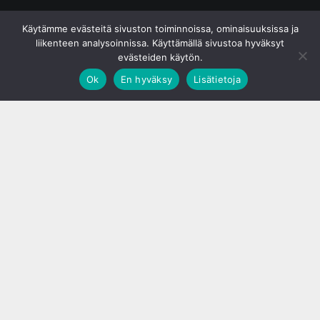
© S&J Media Oy
Käytämme evästeitä sivuston toiminnoissa, ominaisuuksissa ja
liikenteen analysoinnissa. Käyttämällä sivustoa hyväksyt
evästeiden käytön.
Ok
En hyväksy
Lisätietoja
;