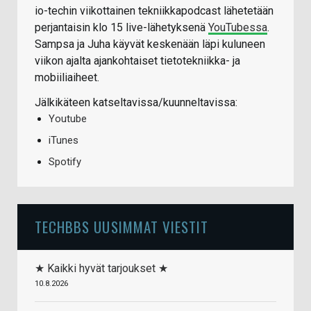
io-techin viikottainen tekniikkapodcast lähetetään
perjantaisin klo 15 live-lähetyksenä
YouTubessa
.
Sampsa ja Juha käyvät keskenään läpi kuluneen
viikon ajalta ajankohtaiset tietotekniikka- ja
mobiiliaiheet.
Jälkikäteen katseltavissa/kuunneltavissa:
Youtube
iTunes
Spotify
TECHBBS UUSIMMAT VIESTIT
★ Kaikki hyvät tarjoukset ★
10.8.2026