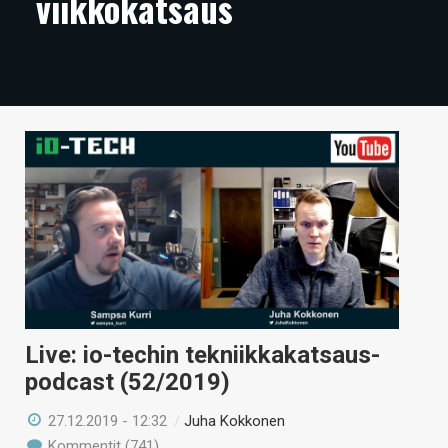
viikkokatsaus
ARTIKKELIT
VIDEOT
TECHBBS
TIETOA
HINTA.FI
KAUPPA
VAIHDA TEEMA
Live: io-techin tekniikkakatsaus-
HAKU
podcast (52/2019)
27.12.2019 - 12:32
/
Juha Kokkonen
Kommentit (741)