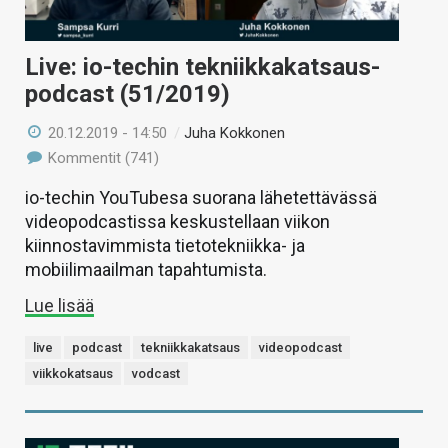
Live: io-techin tekniikkakatsaus-
podcast (51/2019)
20.12.2019 - 14:50
/
Juha Kokkonen
Kommentit (741)
io-techin YouTubesa suorana lähetettävässä
videopodcastissa keskustellaan viikon
kiinnostavimmista tietotekniikka- ja
mobiilimaailman tapahtumista.
Lue lisää
live
podcast
tekniikkakatsaus
videopodcast
viikkokatsaus
vodcast