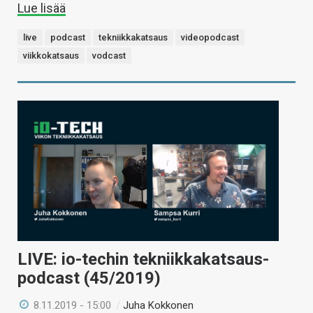
Lue lisää
live
podcast
tekniikkakatsaus
videopodcast
viikkokatsaus
vodcast
LIVE: io-techin tekniikkakatsaus-
podcast (45/2019)
8.11.2019 - 15:00
/
Juha Kokkonen