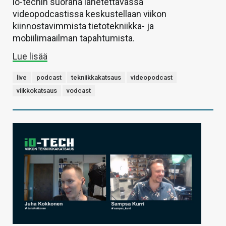
io-techin suorana lähetettävässä
videopodcastissa keskustellaan viikon
kiinnostavimmista tietotekniikka- ja
mobiilimaailman tapahtumista.
Lue lisää
live
podcast
tekniikkakatsaus
videopodcast
viikkokatsaus
vodcast