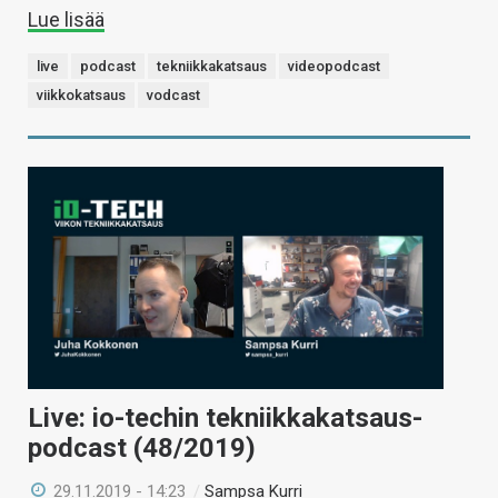
Lue lisää
live
podcast
tekniikkakatsaus
videopodcast
viikkokatsaus
vodcast
Live: io-techin tekniikkakatsaus-
podcast (48/2019)
29.11.2019 - 14:23
/
Sampsa Kurri