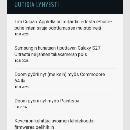
UUTISIA LYHYESTI
Tim Culpan: Applella on miljardin edestä iPhone-
puhelinten siruja odottamassa muistipiirejä
10.8.2026
Samsungin huhutaan tiputtavan Galaxy S27
Ultrasta neljännen takakameran pois
10.8.2026
Doom pyörii nyt (melkein) myös Commodore
64:llä
10.8.2026
Doom pyörii nyt myös Paintissa
6.8.2026
Keychron kehittää avoimen lähdekoodin
firmwarea pelihiiriin