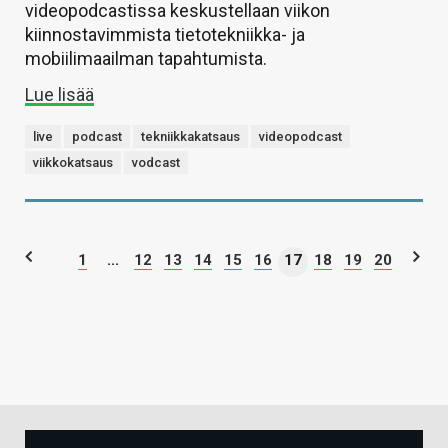
videopodcastissa keskustellaan viikon
kiinnostavimmista tietotekniikka- ja
mobiilimaailman tapahtumista.
Lue lisää
live
podcast
tekniikkakatsaus
videopodcast
viikkokatsaus
vodcast
1
...
12
13
14
15
16
17
18
19
20