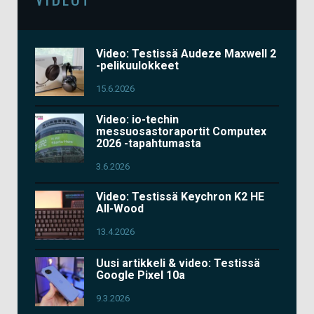
Video: Testissä Audeze Maxwell 2
-pelikuulokkeet
15.6.2026
Video: io-techin
messuosastoraportit Computex
2026 -tapahtumasta
3.6.2026
Video: Testissä Keychron K2 HE
All-Wood
13.4.2026
Uusi artikkeli & video: Testissä
Google Pixel 10a
9.3.2026