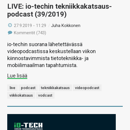
LIVE: io-techin tekniikkakatsaus-
podcast (39/2019)
27.9.2019 - 11:29
/
Juha Kokkonen
Kommentit (743)
io-techin suorana lähetettävässä
videopodcastissa keskustellaan viikon
kiinnostavimmista tietotekniikka- ja
mobiilimaailman tapahtumista.
Lue lisää
live
podcast
tekniikkakatsaus
videopodcast
viikkokatsaus
vodcast