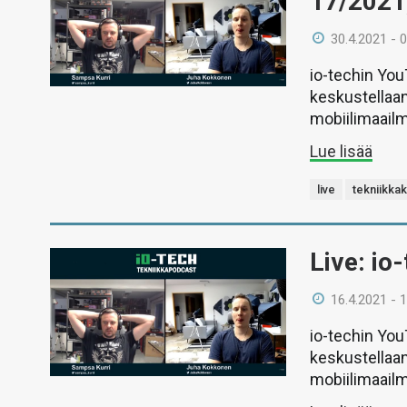
17/2021
30.4.2021 - 
io-techin Yo
keskustellaan
mobiilimaail
Lue lisää
live
tekniikka
Live: io
16.4.2021 - 
io-techin Yo
keskustellaan
mobiilimaail