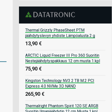
Thermal Grizzly PhaseSheet PTM
jäähdytyslevyn yhdiste Lämpöalusta 2 g
13,90 €
ARCTIC Liquid Freezer III Pro 360 Suoritin
Nestejäähdytyspakkaus 12 cm musta 1 kpl
75,90 €
Kingston Technology NV3 2 TB M.2 PCI
Express 4.0 NVMe 3D NAND
265,90 €
Thermalright Phantom Spirit 120 SE ARGB
Suoritin Ilmanjäähdytin 12 cm Musta 1 kpl