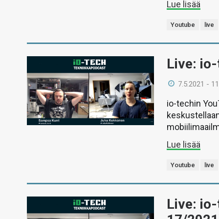
Lue lisää
Youtube
live
Live: io
7.5.2021 - 11
io-techin Yo
keskustellaan
mobiilimaail
Lue lisää
Youtube
live
Live: io