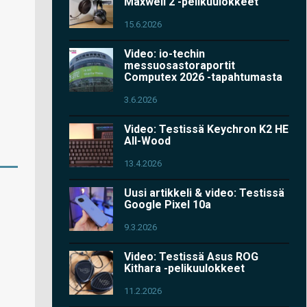
Maxwell 2 -pelikuulokkeet
15.6.2026
Video: io-techin
messuosastoraportit
Computex 2026 -tapahtumasta
3.6.2026
Video: Testissä Keychron K2 HE
All-Wood
13.4.2026
Uusi artikkeli & video: Testissä
Google Pixel 10a
9.3.2026
Video: Testissä Asus ROG
Kithara -pelikuulokkeet
11.2.2026