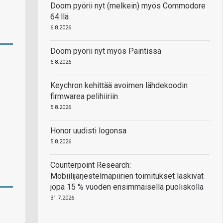
Doom pyörii nyt (melkein) myös Commodore
64:llä
6.8.2026
Doom pyörii nyt myös Paintissa
6.8.2026
Keychron kehittää avoimen lähdekoodin
firmwarea pelihiiriin
5.8.2026
Honor uudisti logonsa
5.8.2026
Counterpoint Research:
Mobiilijärjestelmäpiirien toimitukset laskivat
jopa 15 % vuoden ensimmäisellä puoliskolla
31.7.2026