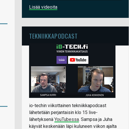
Lisää videoita
TEKNIIKKAPODCAST
io-techin viikottainen tekniikkapodcast
lähetetään perjantaisin klo 15 live-
lähetyksenä
YouTubessa
. Sampsa ja Juha
käyvät keskenään läpi kuluneen viikon ajalta