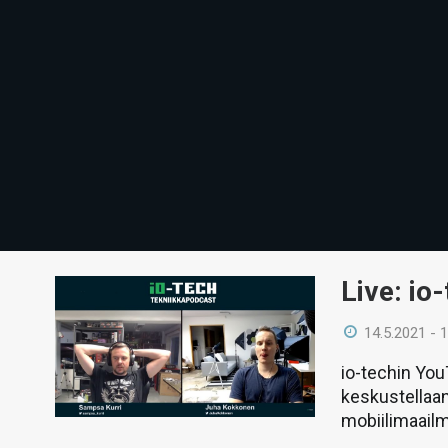
Live: io
14.5.2021 - 
io-techin Yo
keskustellaan
mobiilimaail