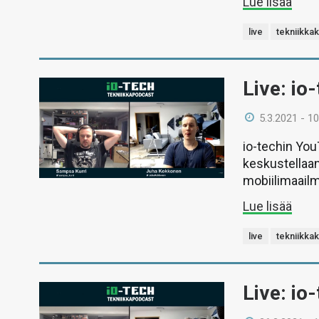
Lue lisää
live
tekniikka
Live: io
5.3.2021 - 10
io-techin Yo
keskustellaan
mobiilimaail
Lue lisää
live
tekniikka
Live: io