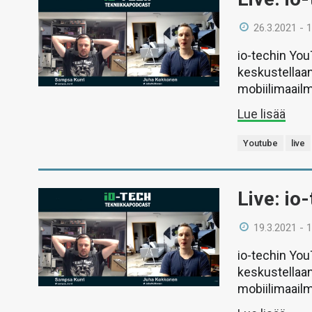
26.3.2021 - 
io-techin Yo
keskustellaan
mobiilimaail
Lue lisää
Youtube
live
Live: io
19.3.2021 - 
io-techin Yo
keskustellaan
mobiilimaail