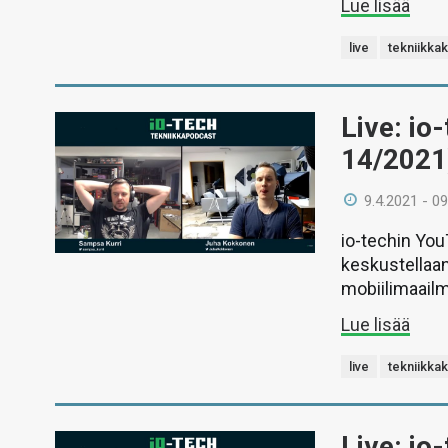
Lue lisää
live
tekniikka
Live: io
14/2021
9.4.2021 - 09
io-techin Yo
keskustellaan
mobiilimaail
Lue lisää
live
tekniikka
Live: io