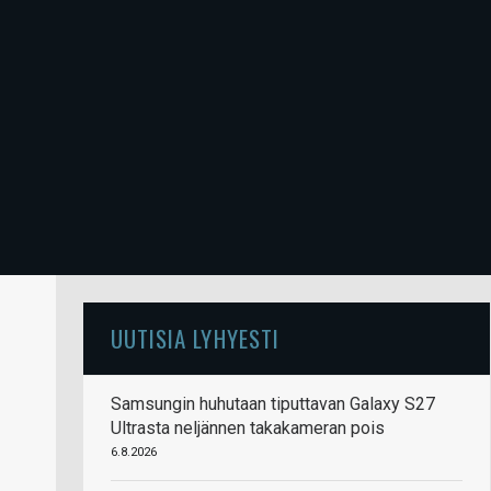
UUTISIA LYHYESTI
Samsungin huhutaan tiputtavan Galaxy S27
Ultrasta neljännen takakameran pois
6.8.2026