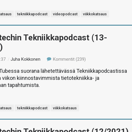
katsaus
tekniikkapodcast
videopodcast
viikkokatsaus
-techin Tekniikkapodcast (13-
)
:37
/
Juha Kokkonen
Kommentit (239)
uTubessa suorana lähetettävässä Tekniikkapodcastissa
 viikon kiinnostavimmista tietotekniikka- ja
man tapahtumista.
katsaus
tekniikkapodcast
viikkokatsaus
-techin Tekniikkapodcast (12/2021)