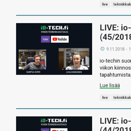
live
tekniikka
LIVE: io
(45/201
9.11.2018 - 
io-techin suo
viikon kiinno
tapahtumista
Lue lisää
live
tekniikka
LIVE: io
(44/201