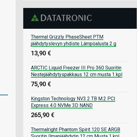
Thermal Grizzly PhaseSheet PTM
jäähdytyslevyn yhdiste Lämpöalusta 2 g
13,90 €
ARCTIC Liquid Freezer III Pro 360 Suoritin
Nestejäähdytyspakkaus 12 cm musta 1 kpl
75,90 €
Kingston Technology NV3 2 TB M.2 PCI
Express 4.0 NVMe 3D NAND
265,90 €
Thermalright Phantom Spirit 120 SE ARGB
Suoritin Ilmanjäähdytin 12 cm Musta 1 kpl