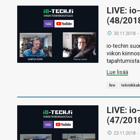
LIVE: io
(48/201
30.11.2018 -
io-techin suo
viikon kiinno
tapahtumista
Lue lisää
live
tekniikka
LIVE: io
(47/201
23.11.2018 -