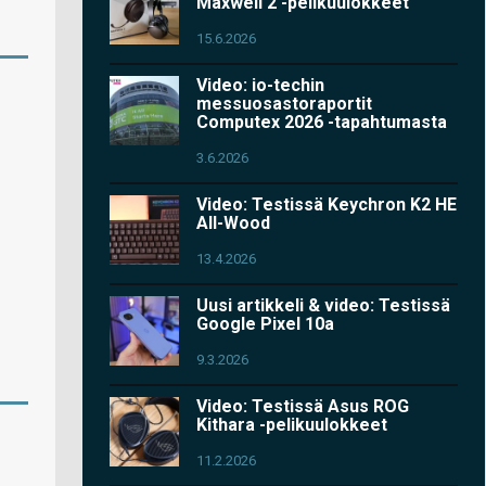
Maxwell 2 -pelikuulokkeet
15.6.2026
Video: io-techin
messuosastoraportit
Computex 2026 -tapahtumasta
3.6.2026
Video: Testissä Keychron K2 HE
All-Wood
13.4.2026
Uusi artikkeli & video: Testissä
Google Pixel 10a
9.3.2026
Video: Testissä Asus ROG
Kithara -pelikuulokkeet
11.2.2026