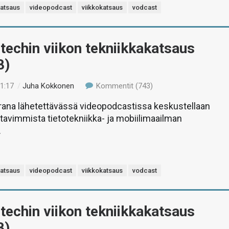
katsaus
videopodcast
viikkokatsaus
vodcast
-techin viikon tekniikkakatsaus
8)
11:17
/
Juha Kokkonen
Kommentit (743)
rana lähetettävässä videopodcastissa keskustellaan
stavimmista tietotekniikka- ja mobiilimaailman
.
katsaus
videopodcast
viikkokatsaus
vodcast
-techin viikon tekniikkakatsaus
8)