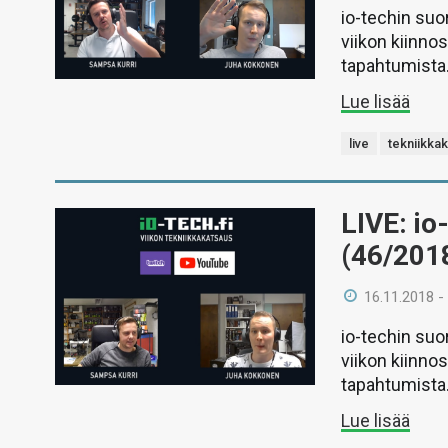
io-techin suo
viikon kiinno
tapahtumista
Lue lisää
live
tekniikka
LIVE: io
(46/201
16.11.2018 -
io-techin suo
viikon kiinno
tapahtumista
Lue lisää