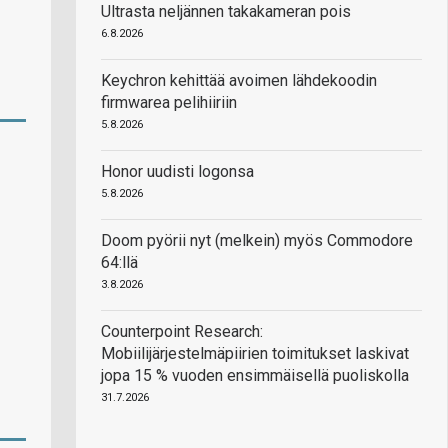
Ultrasta neljännen takakameran pois
6.8.2026
Keychron kehittää avoimen lähdekoodin
firmwarea pelihiiriin
5.8.2026
Honor uudisti logonsa
5.8.2026
Doom pyörii nyt (melkein) myös Commodore
64:llä
3.8.2026
Counterpoint Research:
Mobiilijärjestelmäpiirien toimitukset laskivat
jopa 15 % vuoden ensimmäisellä puoliskolla
31.7.2026