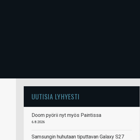
UUTISIA LYHYESTI
Doom pyörii nyt myös Paintissa
6.8.2026
Samsungin huhutaan tiputtavan Galaxy S27