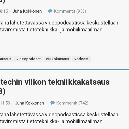
08:15
/
Juha Kokkonen
Kommentit (958)
rana lähetettävässä videopodcastissa keskustellaan
stavimmista tietotekniikka- ja mobiilimaailman
.
katsaus
videopodcast
viikkokatsaus
vodcast
-techin viikon tekniikkakatsaus
8)
 11:50
/
Juha Kokkonen
Kommentit (742)
rana lähetettävässä videopodcastissa keskustellaan
stavimmista tietotekniikka- ja mobiilimaailman
.