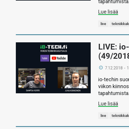
tapahtumista
Lue lisää
live
tekniikka
LIVE: io
(49/201
7.12.2018 - 
io-techin suo
viikon kiinno
tapahtumista
Lue lisää
live
tekniikka