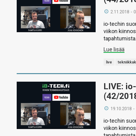
2.11.2018 - 
io-techin suo
viikon kiinno
tapahtumista
Lue lisää
live
tekniikka
LIVE: io
(42/201
19.10.2018 -
io-techin suo
viikon kiinno
tapahtumista