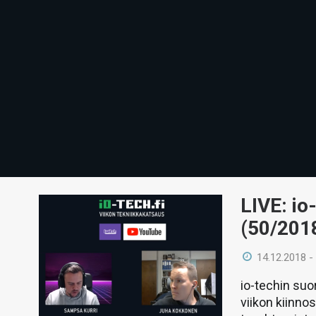
LIVE: io
(50/201
14.12.2018 -
io-techin suo
viikon kiinno