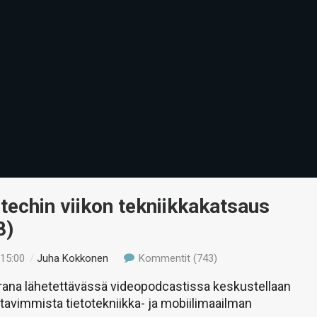
-techin viikon tekniikkakatsaus
8)
 15:00
/
Juha Kokkonen
Kommentit (743)
rana lähetettävässä videopodcastissa keskustellaan
stavimmista tietotekniikka- ja mobiilimaailman