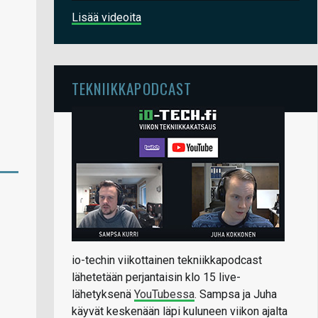
Lisää videoita
TEKNIIKKAPODCAST
io-techin viikottainen tekniikkapodcast
lähetetään perjantaisin klo 15 live-
lähetyksenä
YouTubessa
. Sampsa ja Juha
käyvät keskenään läpi kuluneen viikon ajalta