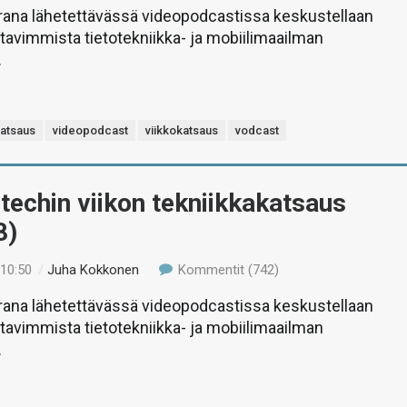
rana lähetettävässä videopodcastissa keskustellaan
stavimmista tietotekniikka- ja mobiilimaailman
.
katsaus
videopodcast
viikkokatsaus
vodcast
-techin viikon tekniikkakatsaus
8)
 10:50
/
Juha Kokkonen
Kommentit (742)
rana lähetettävässä videopodcastissa keskustellaan
stavimmista tietotekniikka- ja mobiilimaailman
.