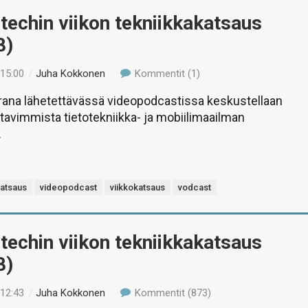
-techin viikon tekniikkakatsaus
8)
 15:00
/
Juha Kokkonen
Kommentit (1)
rana lähetettävässä videopodcastissa keskustellaan
stavimmista tietotekniikka- ja mobiilimaailman
.
katsaus
videopodcast
viikkokatsaus
vodcast
-techin viikon tekniikkakatsaus
8)
 12:43
/
Juha Kokkonen
Kommentit (873)