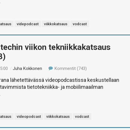
.
katsaus
videpodcast
viikkokatsaus
vodcast
-techin viikon tekniikkakatsaus
8)
15:00
/
Juha Kokkonen
Kommentit (743)
rana lähetettävässä videopodcastissa keskustellaan
stavimmista tietotekniikka- ja mobiilimaailman
.
katsaus
videopodcast
viikkokatsaus
vodcast