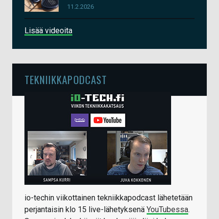
11.2.2026
Lisää videoita
TEKNIIKKAPODCAST
io-techin viikottainen tekniikkapodcast lähetetään
perjantaisin klo 15 live-lähetyksenä
YouTubessa
.