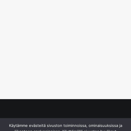
© S&J Media Oy
Käytämme evästeitä sivuston toiminnoissa, ominaisuuksissa ja