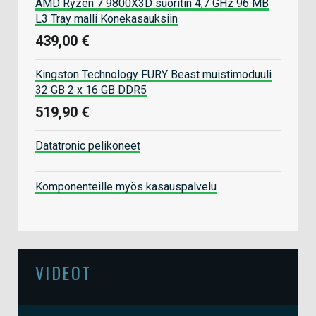
AMD Ryzen 7 9800X3D suoritin 4,7 GHz 96 MB
L3 Tray malli Konekasauksiin
439,00 €
Kingston Technology FURY Beast muistimoduuli
32 GB 2 x 16 GB DDR5
519,90 €
Datatronic pelikoneet
Komponenteille myös kasauspalvelu
VIDEOT