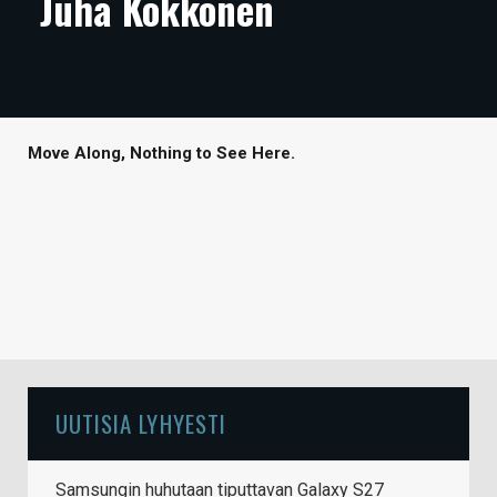
Juha Kokkonen
ARTIKKELIT
VIDEOT
TECHBBS
Move Along, Nothing to See Here.
TIETOA
HINTA.FI
KAUPPA
VAIHDA TEEMA
UUTISIA LYHYESTI
HAKU
Samsungin huhutaan tiputtavan Galaxy S27