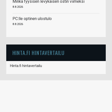
Minkä fyysisen levykäisen ostin viimeksi
8.8.2026
PC:lle optinen ulostulo
8.8.2026
HINTA.FI HINTAVERTAILU
Hinta.fi hintavertailu