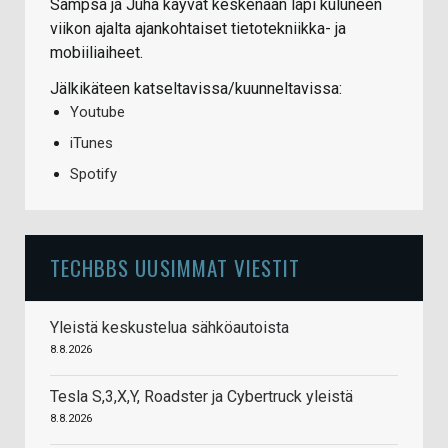
Sampsa ja Juha käyvät keskenään läpi kuluneen
viikon ajalta ajankohtaiset tietotekniikka- ja
mobiiliaiheet.
Jälkikäteen katseltavissa/kuunneltavissa:
Youtube
iTunes
Spotify
TECHBBS UUSIMMAT VIESTIT
Yleistä keskustelua sähköautoista
8.8.2026
Tesla S,3,X,Y, Roadster ja Cybertruck yleistä
8.8.2026