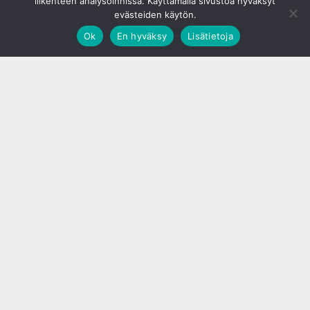
liikenteen analysoinnissa. Käyttämällä sivustoa hyväksyt
evästeiden käytön.
Ok
En hyväksy
Lisätietoja
;