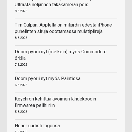
Ultrasta neljännen takakameran pois
8.8.2026
Tim Culpan: Applella on miljardin edestä iPhone-
puhelinten siruja odottamassa muistipiirejä
8.8.2026
Doom pyörii nyt (melkein) myös Commodore
64:llä
7.8.2026
Doom pyörii nyt myös Paintissa
6.8.2026
Keychron kehittää avoimen lähdekoodin
firmwarea pelihiiriin
5.8.2026
Honor uudisti logonsa