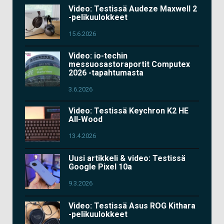
Video: Testissä Audeze Maxwell 2
-pelikuulokkeet
15.6.2026
Video: io-techin
messuosastoraportit Computex
2026 -tapahtumasta
3.6.2026
Video: Testissä Keychron K2 HE
All-Wood
13.4.2026
Uusi artikkeli & video: Testissä
Google Pixel 10a
9.3.2026
Video: Testissä Asus ROG Kithara
-pelikuulokkeet