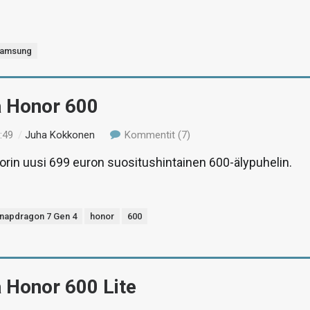
amsung
ä Honor 600
:49
/
Juha Kokkonen
Kommentit (7)
rin uusi 699 euron suositushintainen 600-älypuhelin.
napdragon 7 Gen 4
honor
600
 Honor 600 Lite