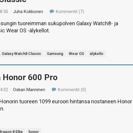
18:50
/
Juha Kokkonen
Kommentit (7)
sungin tuoreimman sukupolven Galaxy Watch8- ja
c Wear OS -älykellot.
Galaxy Watch8 Classic
Samsung
Wear OS
älykello
ä Honor 600 Pro
14:32
/
Oskari Manninen
Kommentit (0)
onorin tuoreen 1099 euroon hintansa nostaneen Honor
n.
ragon 8 Elite
honor