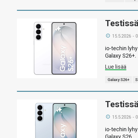
Testiss
15.5.2026 - 
io-techin ly
Galaxy S26+.
Lue lisää
Galaxy S26+
S
Testiss
15.5.2026 - 
io-techin ly
Galaxy S26.