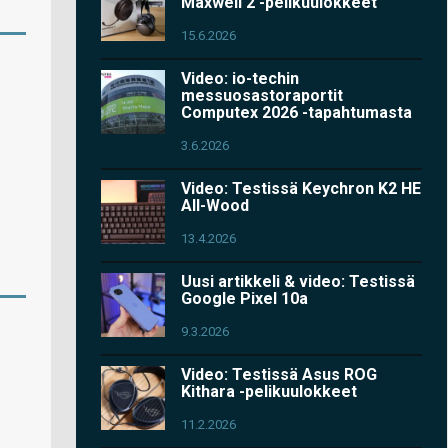
Maxwell 2 -pelikuulokkeet
15.6.2026
Video: io-techin
messuosastoraportit
Computex 2026 -tapahtumasta
3.6.2026
Video: Testissä Keychron K2 HE
All-Wood
13.4.2026
Uusi artikkeli & video: Testissä
Google Pixel 10a
9.3.2026
Video: Testissä Asus ROG
Kithara -pelikuulokkeet
11.2.2026