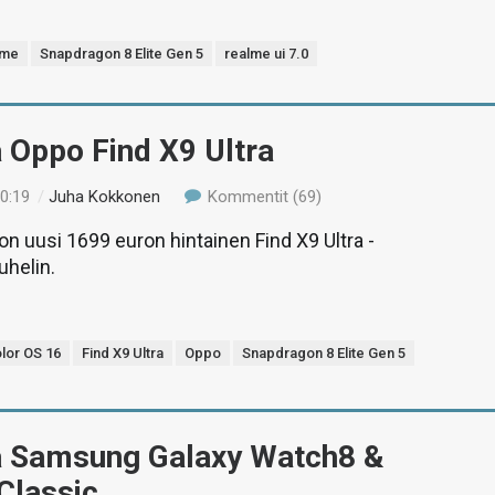
lme
Snapdragon 8 Elite Gen 5
realme ui 7.0
 Oppo Find X9 Ultra
20:19
/
Juha Kokkonen
Kommentit (69)
n uusi 1699 euron hintainen Find X9 Ultra -
uhelin.
lor OS 16
Find X9 Ultra
Oppo
Snapdragon 8 Elite Gen 5
ä Samsung Galaxy Watch8 &
Classic