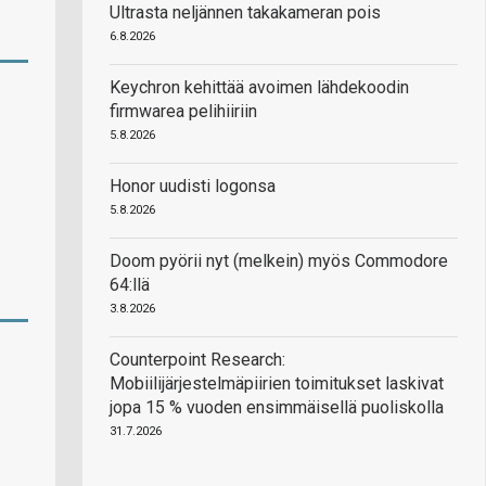
Ultrasta neljännen takakameran pois
6.8.2026
Keychron kehittää avoimen lähdekoodin
firmwarea pelihiiriin
5.8.2026
Honor uudisti logonsa
5.8.2026
Doom pyörii nyt (melkein) myös Commodore
64:llä
3.8.2026
Counterpoint Research:
Mobiilijärjestelmäpiirien toimitukset laskivat
jopa 15 % vuoden ensimmäisellä puoliskolla
31.7.2026