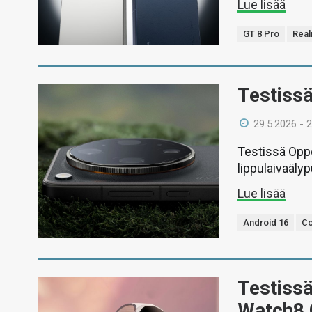
Lue lisää
GT 8 Pro
Rea
Testissä
29.5.2026 - 
Testissä Oppo
lippulaivaälyp
Lue lisää
Android 16
Co
Testiss
Watch8 