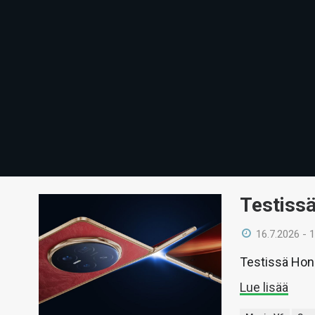
Testiss
16.7.2026 - 
Testissä Hono
Lue lisää