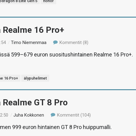
dragon 8 Elite Gen 5
honor
ä Realme 16 Pro+
:54
/
Timo Niemenmaa
Kommentit (8)
stissä 599–679 euron suositushintainen Realme 16 Pro+.
e 16 Pro+
älypuhelimet
ä Realme GT 8 Pro
12:50
/
Juha Kokkonen
Kommentit (104)
men 999 euron hintainen GT 8 Pro huippumalli.