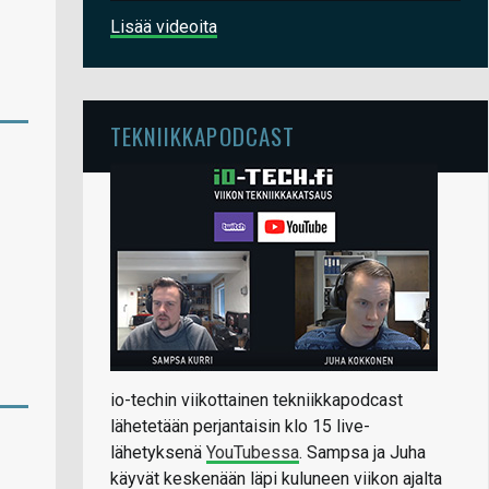
Lisää videoita
TEKNIIKKAPODCAST
io-techin viikottainen tekniikkapodcast
lähetetään perjantaisin klo 15 live-
lähetyksenä
YouTubessa
. Sampsa ja Juha
käyvät keskenään läpi kuluneen viikon ajalta