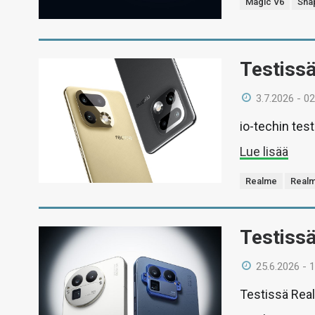
Magic V6
Snap
Testiss
3.7.2026 - 02
io-techin te
Lue lisää
Realme
Realm
Testiss
25.6.2026 - 
Testissä Real