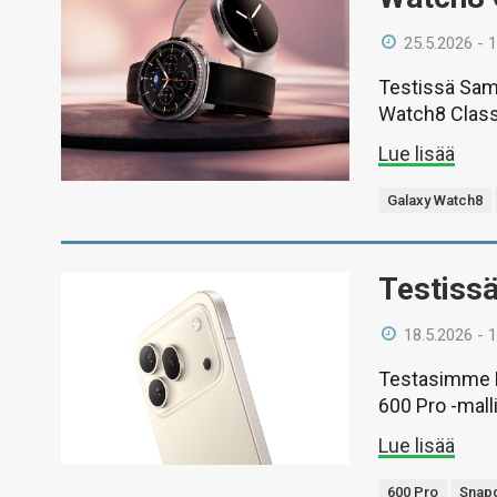
25.5.2026 - 
Testissä Sam
Watch8 Classi
Lue lisää
Galaxy Watch8
Testiss
18.5.2026 - 
Testasimme H
600 Pro -malli
Lue lisää
600 Pro
Snapd