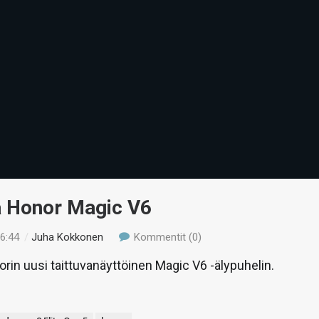
ä Honor Magic V6
16:44
/
Juha Kokkonen
Kommentit (0)
rin uusi taittuvanäyttöinen Magic V6 -älypuhelin.