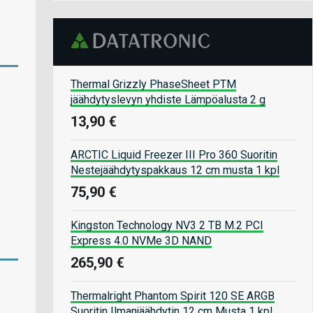
Thermal Grizzly PhaseSheet PTM
jäähdytyslevyn yhdiste Lämpöalusta 2 g
13,90 €
ARCTIC Liquid Freezer III Pro 360 Suoritin
Nestejäähdytyspakkaus 12 cm musta 1 kpl
75,90 €
Kingston Technology NV3 2 TB M.2 PCI
Express 4.0 NVMe 3D NAND
265,90 €
Thermalright Phantom Spirit 120 SE ARGB
Suoritin Ilmanjäähdytin 12 cm Musta 1 kpl