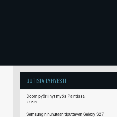
UUTISIA LYHYESTI
Doom pyörii nyt myös Paintissa
6.8.2026
Samsungin huhutaan tiputtavan Galaxy S27