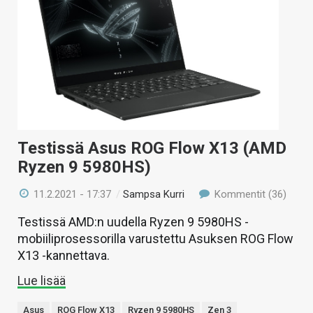
Testissä Asus ROG Flow X13 (AMD
Ryzen 9 5980HS)
11.2.2021 - 17:37
/
Sampsa Kurri
Kommentit (36)
Testissä AMD:n uudella Ryzen 9 5980HS -
mobiiliprosessorilla varustettu Asuksen ROG Flow
X13 -kannettava.
Lue lisää
Asus
ROG Flow X13
Ryzen 9 5980HS
Zen 3