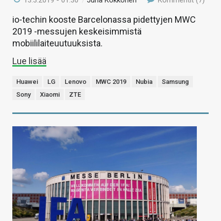
13.3.2019 - 01:30
/
Juha Kokkonen
Kommentit (7)
io-techin kooste Barcelonassa pidettyjen MWC
2019 -messujen keskeisimmistä
mobiililaiteuutuuksista.
Lue lisää
Huawei
LG
Lenovo
MWC 2019
Nubia
Samsung
Sony
Xiaomi
ZTE