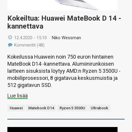
Kokeiltua: Huawei MateBook D 14 -
kannettava
12.4.2020 - 15:10
/
Niko Wessman
Kommentit (48)
Kokeilussa Huawein noin 750 euron hintainen
MateBook D14 -kannettava. Alumiinirunkoisen
laitteen sisuksista löytyy AMD:n Ryzen 5 3500U -
mobiiliprosessori, 8 gigatavua keskusmuistia ja
512 gigatavun SSD.
Lue lisää
Huawei
Matebook D14
Ryzen 5 3500U
Ultrabook