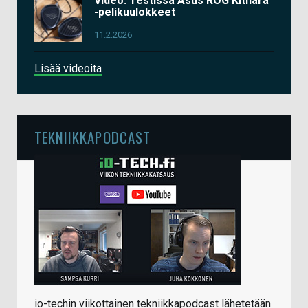
Video: Testissä Asus ROG Kithara
-pelikuulokkeet
11.2.2026
Lisää videoita
TEKNIIKKAPODCAST
io-techin viikottainen tekniikkapodcast lähetetään