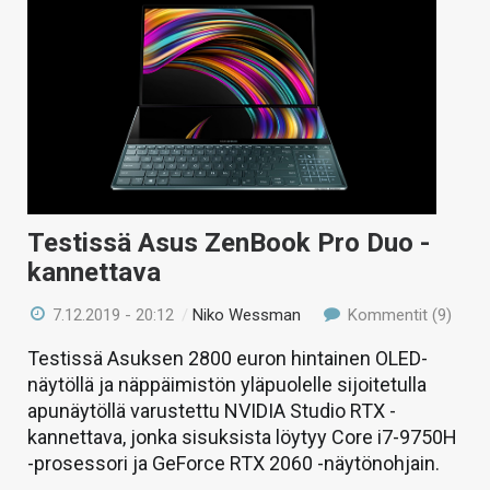
Testissä Asus ZenBook Pro Duo -
kannettava
7.12.2019 - 20:12
/
Niko Wessman
Kommentit (9)
Testissä Asuksen 2800 euron hintainen OLED-
näytöllä ja näppäimistön yläpuolelle sijoitetulla
apunäytöllä varustettu NVIDIA Studio RTX -
kannettava, jonka sisuksista löytyy Core i7-9750H
-prosessori ja GeForce RTX 2060 -näytönohjain.