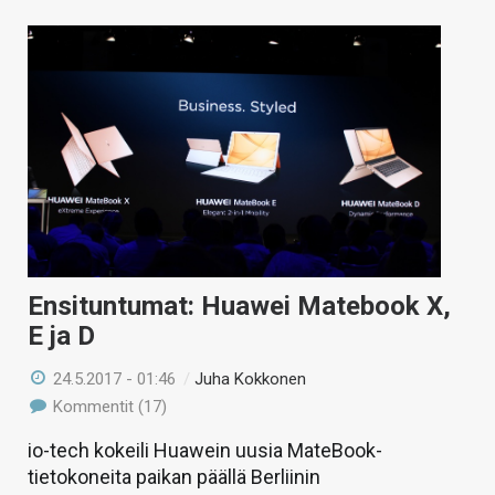
Ensituntumat: Huawei Matebook X,
E ja D
24.5.2017 - 01:46
/
Juha Kokkonen
Kommentit (17)
io-tech kokeili Huawein uusia MateBook-
tietokoneita paikan päällä Berliinin