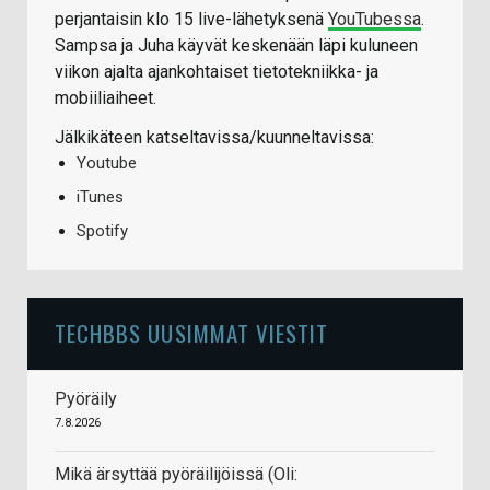
perjantaisin klo 15 live-lähetyksenä
YouTubessa
.
Sampsa ja Juha käyvät keskenään läpi kuluneen
viikon ajalta ajankohtaiset tietotekniikka- ja
mobiiliaiheet.
Jälkikäteen katseltavissa/kuunneltavissa:
Youtube
iTunes
Spotify
TECHBBS UUSIMMAT VIESTIT
Pyöräily
7.8.2026
Mikä ärsyttää pyöräilijöissä (Oli: