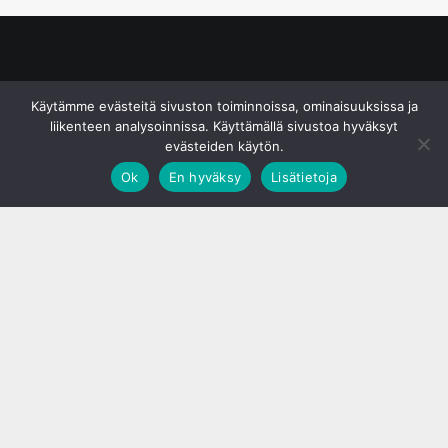
© S&J Media Oy
Käytämme evästeitä sivuston toiminnoissa, ominaisuuksissa ja
liikenteen analysoinnissa. Käyttämällä sivustoa hyväksyt
evästeiden käytön.
Ok
En hyväksy
Lisätietoja
;