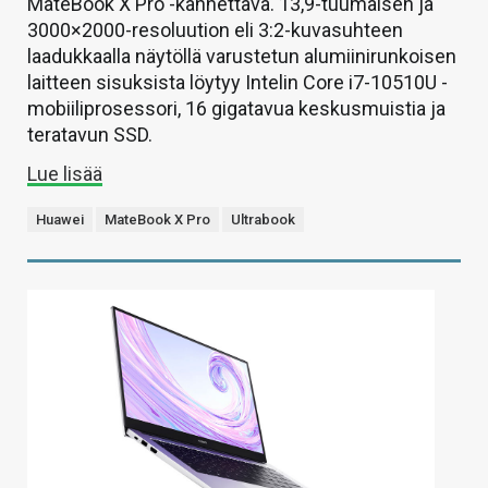
MateBook X Pro -kannettava. 13,9-tuumaisen ja
3000×2000-resoluution eli 3:2-kuvasuhteen
laadukkaalla näytöllä varustetun alumiinirunkoisen
laitteen sisuksista löytyy Intelin Core i7-10510U -
mobiiliprosessori, 16 gigatavua keskusmuistia ja
teratavun SSD.
Lue lisää
Huawei
MateBook X Pro
Ultrabook