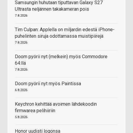
Samsungin huhutaan tiputtavan Galaxy S27
Ultrasta neljännen takakameran pois
7.8.2026
Tim Culpan: Applella on miljardin edestä iPhone-
puhelinten siruja odottamassa muistipiirejä
7.8.2026
Doom pyörii nyt (melkein) myös Commodore
64:llä
7.8.2026
Doom pyörii nyt myös Paintissa
6.8.2026
Keychron kehittää avoimen lähdekoodin
firmwarea pelihiiriin
5.8.2026
Honor uudisti logonsa