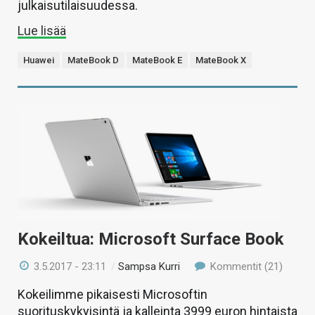
julkaisutilaisuudessa.
Lue lisää
Huawei
MateBook D
MateBook E
MateBook X
Kokeiltua: Microsoft Surface Book
3.5.2017 - 23:11
/
Sampsa Kurri
Kommentit (21)
Kokeilimme pikaisesti Microsoftin
suorituskykyisintä ja kalleinta 3999 euron hintaista