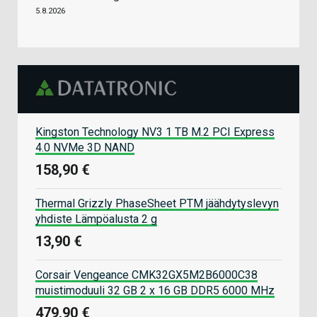
5.8.2026
Kingston Technology NV3 1 TB M.2 PCI Express
4.0 NVMe 3D NAND
158,90 €
Thermal Grizzly PhaseSheet PTM jäähdytyslevyn
yhdiste Lämpöalusta 2 g
13,90 €
Corsair Vengeance CMK32GX5M2B6000C38
muistimoduuli 32 GB 2 x 16 GB DDR5 6000 MHz
479,90 €