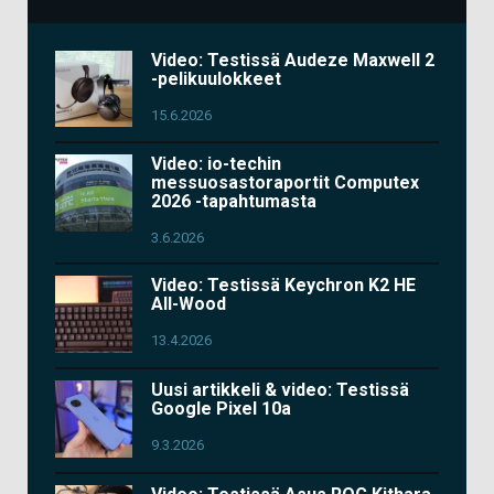
Video: Testissä Audeze Maxwell 2
-pelikuulokkeet
15.6.2026
Video: io-techin
messuosastoraportit Computex
2026 -tapahtumasta
3.6.2026
Video: Testissä Keychron K2 HE
All-Wood
13.4.2026
Uusi artikkeli & video: Testissä
Google Pixel 10a
9.3.2026