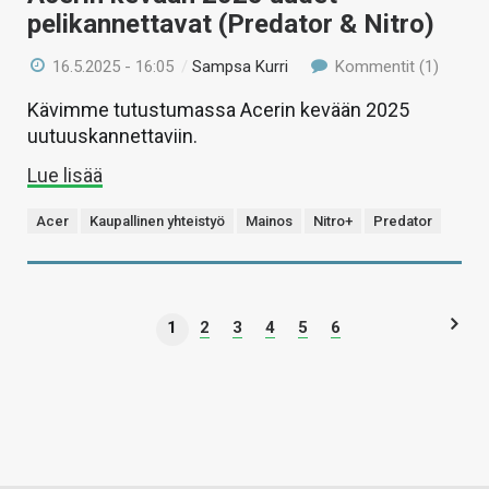
pelikannettavat (Predator & Nitro)
16.5.2025 - 16:05
/
Sampsa Kurri
Kommentit (1)
Kävimme tutustumassa Acerin kevään 2025
uutuuskannettaviin.
Lue lisää
Acer
Kaupallinen yhteistyö
Mainos
Nitro+
Predator
1
2
3
4
5
6