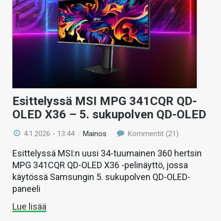
Esittelyssä MSI MPG 341CQR QD-
OLED X36 – 5. sukupolven QD-OLED
4.1.2026 - 13:44
/
Mainos
Kommentit (21)
Esittelyssä MSI:n uusi 34-tuumainen 360 hertsin
MPG 341CQR QD-OLED X36 -pelinäyttö, jossa
käytössä Samsungin 5. sukupolven QD-OLED-
paneeli
Lue lisää