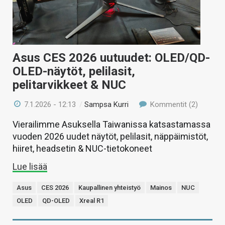
Asus CES 2026 uutuudet: OLED/QD-
OLED-näytöt, pelilasit,
pelitarvikkeet & NUC
7.1.2026 - 12:13
/
Sampsa Kurri
Kommentit (2)
Vierailimme Asuksella Taiwanissa katsastamassa
vuoden 2026 uudet näytöt, pelilasit, näppäimistöt,
hiiret, headsetin & NUC-tietokoneet
Lue lisää
Asus
CES 2026
Kaupallinen yhteistyö
Mainos
NUC
OLED
QD-OLED
Xreal R1