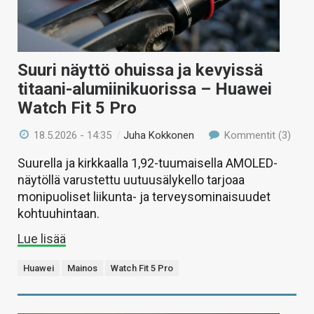
Suuri näyttö ohuissa ja kevyissä
titaani-alumiinikuorissa – Huawei
Watch Fit 5 Pro
18.5.2026 - 14:35
/
Juha Kokkonen
Kommentit (3)
Suurella ja kirkkaalla 1,92-tuumaisella AMOLED-
näytöllä varustettu uutuusälykello tarjoaa
monipuoliset liikunta- ja terveysominaisuudet
kohtuuhintaan.
Lue lisää
Huawei
Mainos
Watch Fit 5 Pro