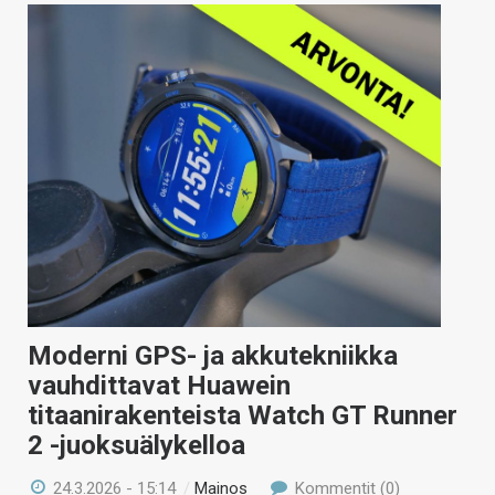
Moderni GPS- ja akkutekniikka
vauhdittavat Huawein
titaanirakenteista Watch GT Runner
2 -juoksuälykelloa
24.3.2026 - 15:14
/
Mainos
Kommentit (0)