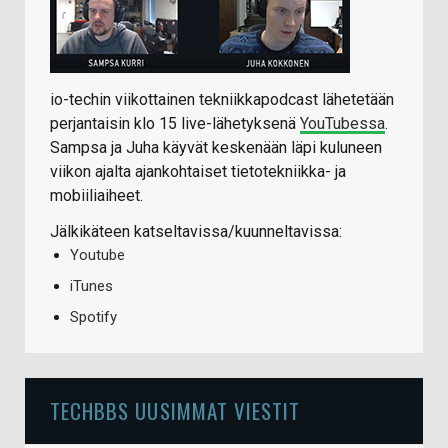
io-techin viikottainen tekniikkapodcast lähetetään
perjantaisin klo 15 live-lähetyksenä
YouTubessa
.
Sampsa ja Juha käyvät keskenään läpi kuluneen
viikon ajalta ajankohtaiset tietotekniikka- ja
mobiiliaiheet.
Jälkikäteen katseltavissa/kuunneltavissa:
Youtube
iTunes
Spotify
TECHBBS UUSIMMAT VIESTIT