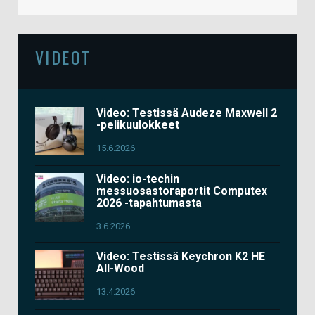
VIDEOT
Video: Testissä Audeze Maxwell 2
-pelikuulokkeet
15.6.2026
Video: io-techin
messuosastoraportit Computex
2026 -tapahtumasta
3.6.2026
Video: Testissä Keychron K2 HE
All-Wood
13.4.2026