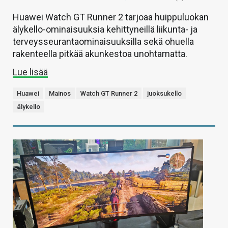
Huawei Watch GT Runner 2 tarjoaa huippuluokan
älykello-ominaisuuksia kehittyneillä liikunta- ja
terveysseurantaominaisuuksilla sekä ohuella
rakenteella pitkää akunkestoa unohtamatta.
Lue lisää
Huawei
Mainos
Watch GT Runner 2
juoksukello
älykello