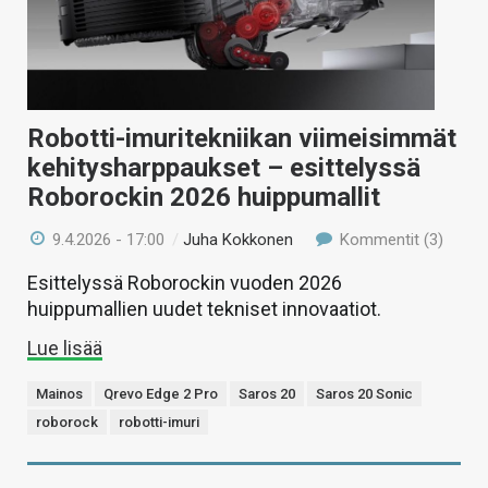
Robotti-imuritekniikan viimeisimmät
kehitysharppaukset – esittelyssä
Roborockin 2026 huippumallit
9.4.2026 - 17:00
/
Juha Kokkonen
Kommentit (3)
Esittelyssä Roborockin vuoden 2026
huippumallien uudet tekniset innovaatiot.
Lue lisää
Mainos
Qrevo Edge 2 Pro
Saros 20
Saros 20 Sonic
roborock
robotti-imuri