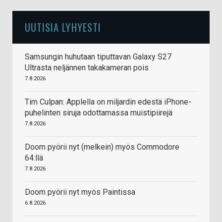
UUTISIA LYHYESTI
Samsungin huhutaan tiputtavan Galaxy S27
Ultrasta neljännen takakameran pois
7.8.2026
Tim Culpan: Applella on miljardin edestä iPhone-
puhelinten siruja odottamassa muistipiirejä
7.8.2026
Doom pyörii nyt (melkein) myös Commodore
64:llä
7.8.2026
Doom pyörii nyt myös Paintissa
6.8.2026