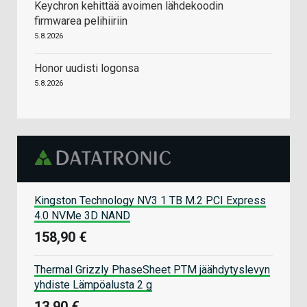
Keychron kehittää avoimen lähdekoodin
firmwarea pelihiiriin
5.8.2026
Honor uudisti logonsa
5.8.2026
Kingston Technology NV3 1 TB M.2 PCI Express
4.0 NVMe 3D NAND
158,90 €
Thermal Grizzly PhaseSheet PTM jäähdytyslevyn
yhdiste Lämpöalusta 2 g
13,90 €