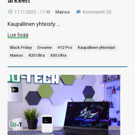
arkeen
17.11.2025 - 17:48
/
Mainos
Kommentit (0)
Kaupallinen yhteisty …
Lue lisää
Black Friday
Dreame
H12 Pro
Kaupallinen yhteistyö
Mainos
R20 Ultra
X50 Ultra