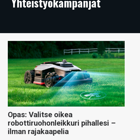
Yhteistyökampanjat
ARTIKKELIT
VIDEOT
TECHBBS
TIETOA
HINTA.FI
KAUPPA
VAIHDA TEEMA
Opas: Valitse oikea
HAKU
robottiruohonleikkuri pihallesi –
ilman rajakaapelia