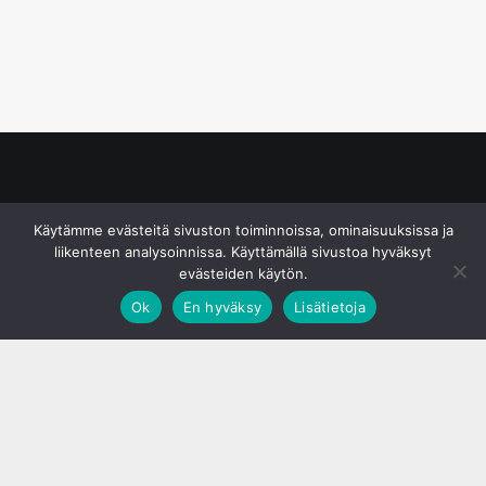
© S&J Media Oy
Käytämme evästeitä sivuston toiminnoissa, ominaisuuksissa ja
liikenteen analysoinnissa. Käyttämällä sivustoa hyväksyt
evästeiden käytön.
Ok
En hyväksy
Lisätietoja
;