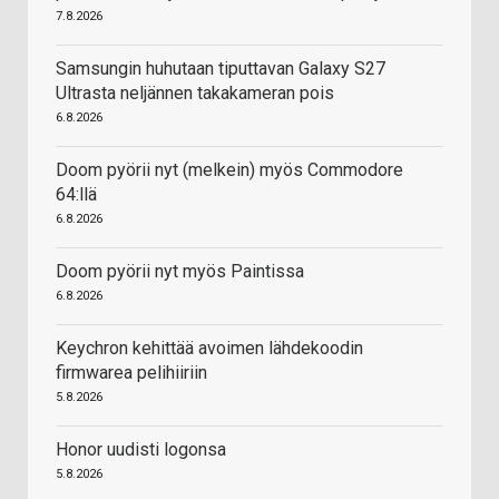
7.8.2026
Samsungin huhutaan tiputtavan Galaxy S27
Ultrasta neljännen takakameran pois
6.8.2026
Doom pyörii nyt (melkein) myös Commodore
64:llä
6.8.2026
Doom pyörii nyt myös Paintissa
6.8.2026
Keychron kehittää avoimen lähdekoodin
firmwarea pelihiiriin
5.8.2026
Honor uudisti logonsa
5.8.2026