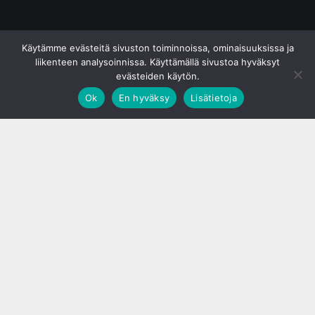
© S&J Media Oy
Käytämme evästeitä sivuston toiminnoissa, ominaisuuksissa ja
liikenteen analysoinnissa. Käyttämällä sivustoa hyväksyt
evästeiden käytön.
Ok
En hyväksy
Lisätietoja
;