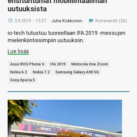
ensituntumat mobiilimaailman
uutuuksista
5.9.2019 - 15:37
/
Juha Kokkonen
Kommentit (26)
io-tech tutustuu tuoreeltaan IFA 2019 -messujen
mielenkiintoisimpiin uutuuksiin.
Lue lisää
Asus ROG Phone II
IFA 2019
Motorola One Zoom
Nokia 6.2
Nokia 7.2
Samsung Galaxy A90 5G
Sony Xperia 5