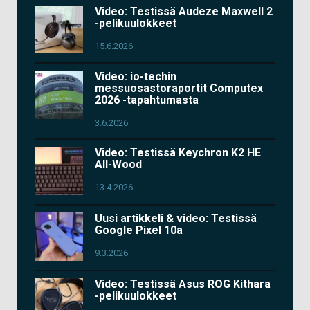
Video: Testissä Audeze Maxwell 2
-pelikuulokkeet
15.6.2026
Video: io-techin
messuosastoraportit Computex
2026 -tapahtumasta
3.6.2026
Video: Testissä Keychron K2 HE
All-Wood
13.4.2026
Uusi artikkeli & video: Testissä
Google Pixel 10a
9.3.2026
Video: Testissä Asus ROG Kithara
-pelikuulokkeet