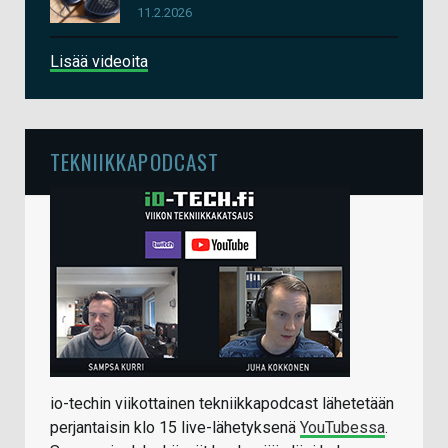
11.2.2026
Lisää videoita
TEKNIIKKAPODCAST
io-techin viikottainen tekniikkapodcast lähetetään
perjantaisin klo 15 live-lähetyksenä
YouTubessa
.