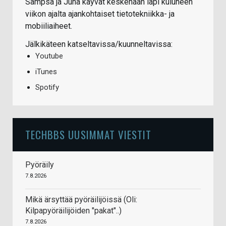
Sampsa ja Juha käyvät keskenään läpi kuluneen
viikon ajalta ajankohtaiset tietotekniikka- ja
mobiiliaiheet.
Jälkikäteen katseltavissa/kuunneltavissa:
Youtube
iTunes
Spotify
TECHBBS UUSIMMAT VIESTIT
Pyöräily
7.8.2026
Mikä ärsyttää pyöräilijöissä (Oli:
Kilpapyöräilijöiden "pakat"..)
7.8.2026