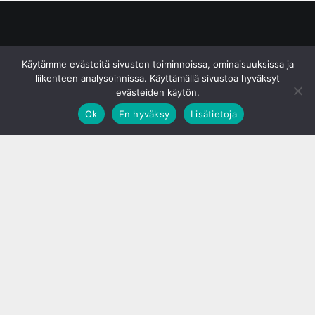
© S&J Media Oy
Käytämme evästeitä sivuston toiminnoissa, ominaisuuksissa ja
liikenteen analysoinnissa. Käyttämällä sivustoa hyväksyt
evästeiden käytön.
Ok
En hyväksy
Lisätietoja
;