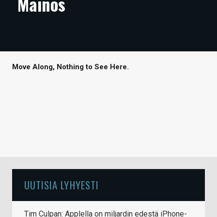
Mainos
ARTIKKELIT
VIDEOT
TECHBBS
Move Along, Nothing to See Here.
TIETOA
HINTA.FI
KAUPPA
VAIHDA TEEMA
UUTISIA LYHYESTI
HAKU
Tim Culpan: Applella on miljardin edestä iPhone-