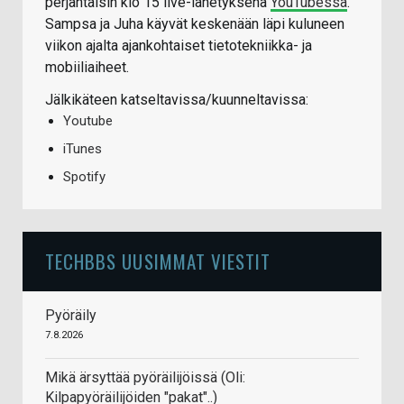
perjantaisin klo 15 live-lähetyksenä
YouTubessa
.
Sampsa ja Juha käyvät keskenään läpi kuluneen
viikon ajalta ajankohtaiset tietotekniikka- ja
mobiiliaiheet.
Jälkikäteen katseltavissa/kuunneltavissa:
Youtube
iTunes
Spotify
TECHBBS UUSIMMAT VIESTIT
Pyöräily
7.8.2026
Mikä ärsyttää pyöräilijöissä (Oli:
Kilpapyöräilijöiden "pakat"..)