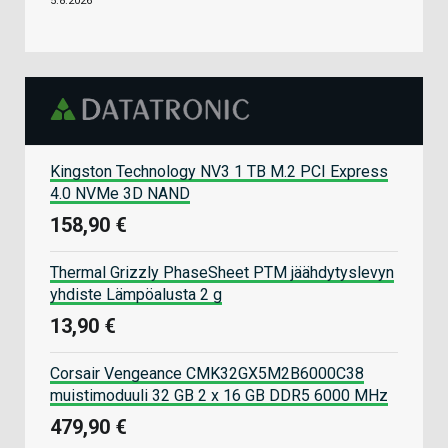
5.8.2026
Kingston Technology NV3 1 TB M.2 PCI Express
4.0 NVMe 3D NAND
158,90 €
Thermal Grizzly PhaseSheet PTM jäähdytyslevyn
yhdiste Lämpöalusta 2 g
13,90 €
Corsair Vengeance CMK32GX5M2B6000C38
muistimoduuli 32 GB 2 x 16 GB DDR5 6000 MHz
479,90 €