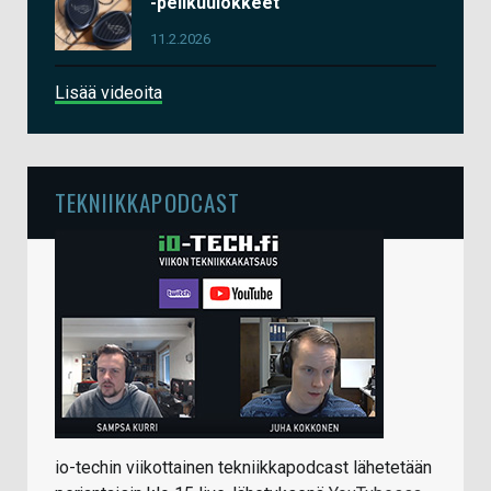
-pelikuulokkeet
11.2.2026
Lisää videoita
TEKNIIKKAPODCAST
io-techin viikottainen tekniikkapodcast lähetetään