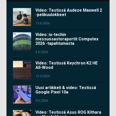
Video: Testissä Audeze Maxwell 2
-pelikuulokkeet
15.6.2026
Video: io-techin
messuosastoraportit Computex
2026 -tapahtumasta
3.6.2026
Video: Testissä Keychron K2 HE
All-Wood
13.4.2026
Uusi artikkeli & video: Testissä
Google Pixel 10a
9.3.2026
Video: Testissä Asus ROG Kithara