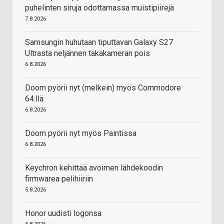
puhelinten siruja odottamassa muistipiirejä
7.8.2026
Samsungin huhutaan tiputtavan Galaxy S27
Ultrasta neljännen takakameran pois
6.8.2026
Doom pyörii nyt (melkein) myös Commodore
64:llä
6.8.2026
Doom pyörii nyt myös Paintissa
6.8.2026
Keychron kehittää avoimen lähdekoodin
firmwarea pelihiiriin
5.8.2026
Honor uudisti logonsa