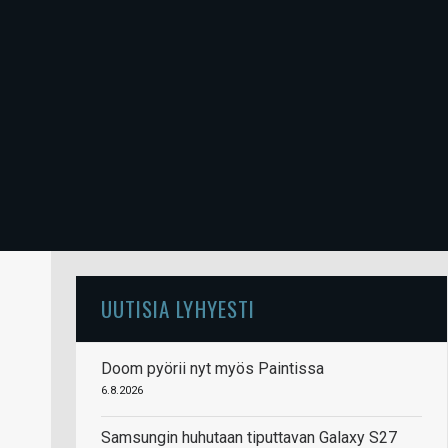
UUTISIA LYHYESTI
Doom pyörii nyt myös Paintissa
6.8.2026
Samsungin huhutaan tiputtavan Galaxy S27