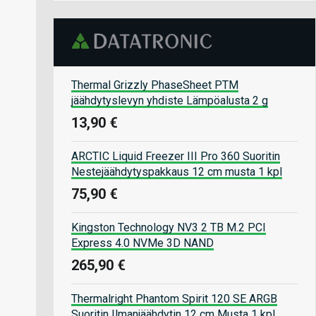
Thermal Grizzly PhaseSheet PTM
jäähdytyslevyn yhdiste Lämpöalusta 2 g
13,90 €
ARCTIC Liquid Freezer III Pro 360 Suoritin
Nestejäähdytyspakkaus 12 cm musta 1 kpl
75,90 €
Kingston Technology NV3 2 TB M.2 PCI
Express 4.0 NVMe 3D NAND
265,90 €
Thermalright Phantom Spirit 120 SE ARGB
Suoritin Ilmanjäähdytin 12 cm Musta 1 kpl