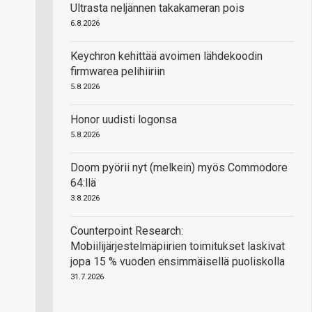
Ultrasta neljännen takakameran pois
6.8.2026
Keychron kehittää avoimen lähdekoodin
firmwarea pelihiiriin
5.8.2026
Honor uudisti logonsa
5.8.2026
Doom pyörii nyt (melkein) myös Commodore
64:llä
3.8.2026
Counterpoint Research:
Mobiilijärjestelmäpiirien toimitukset laskivat
jopa 15 % vuoden ensimmäisellä puoliskolla
31.7.2026