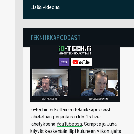
Lisää videoita
TEKNIIKKAPODCAST
io-techin viikottainen tekniikkapodcast
lähetetään perjantaisin klo 15 live-
lähetyksenä
YouTubessa
. Sampsa ja Juha
käyvät keskenään läpi kuluneen viikon ajalta