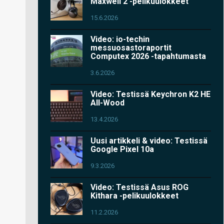
Maxwell 2 -pelikuulokkeet
15.6.2026
Video: io-techin
messuosastoraportit
Computex 2026 -tapahtumasta
3.6.2026
Video: Testissä Keychron K2 HE
All-Wood
13.4.2026
Uusi artikkeli & video: Testissä
Google Pixel 10a
9.3.2026
Video: Testissä Asus ROG
Kithara -pelikuulokkeet
11.2.2026