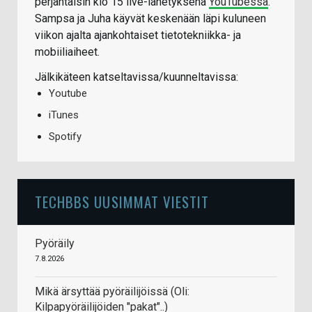
perjantaisin klo 15 live-lähetyksenä
YouTubessa
.
Sampsa ja Juha käyvät keskenään läpi kuluneen
viikon ajalta ajankohtaiset tietotekniikka- ja
mobiiliaiheet.
Jälkikäteen katseltavissa/kuunneltavissa:
Youtube
iTunes
Spotify
TECHBBS UUSIMMAT VIESTIT
Pyöräily
7.8.2026
Mikä ärsyttää pyöräilijöissä (Oli:
Kilpapyöräilijöiden "pakat"..)