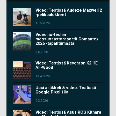
Video: Testissä Audeze Maxwell 2
-pelikuulokkeet
15.6.2026
Video: io-techin
messuosastoraportit Computex
2026 -tapahtumasta
3.6.2026
Video: Testissä Keychron K2 HE
All-Wood
13.4.2026
Uusi artikkeli & video: Testissä
Google Pixel 10a
9.3.2026
Video: Testissä Asus ROG Kithara