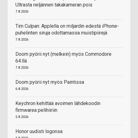
Ultrasta neljännen takakameran pois
7.8.2026
Tim Culpan: Applella on miljardin edestä iPhone-
puhelinten siruja odottamassa muistipiirejä
7.8.2026
Doom pyörii nyt (melkein) myös Commodore
64:llä
7.8.2026
Doom pyörii nyt myös Paintissa
6.8.2026
Keychron kehittää avoimen lähdekoodin
firmwarea pelihiiriin
5.8.2026
Honor uudisti logonsa