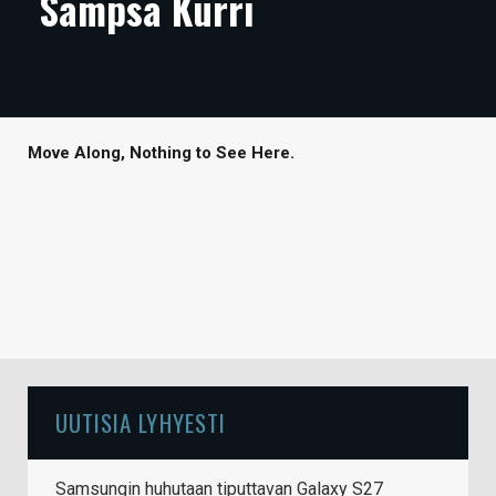
Sampsa Kurri
ARTIKKELIT
VIDEOT
TECHBBS
Move Along, Nothing to See Here.
TIETOA
HINTA.FI
KAUPPA
VAIHDA TEEMA
UUTISIA LYHYESTI
HAKU
Samsungin huhutaan tiputtavan Galaxy S27