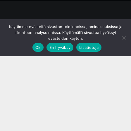
© S&J Media Oy
Käytämme evästeitä sivuston toiminnoissa, ominaisuuksissa ja
liikenteen analysoinnissa. Käyttämällä sivustoa hyväksyt
evästeiden käytön.
Ok
En hyväksy
Lisätietoja
;