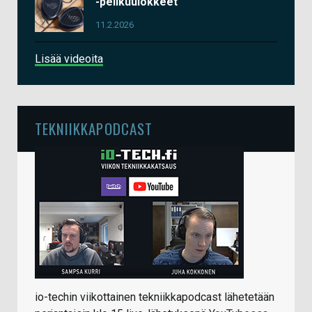
-pelikuulokkeet
11.2.2026
Lisää videoita
TEKNIIKKAPODCAST
io-techin viikottainen tekniikkapodcast lähetetään