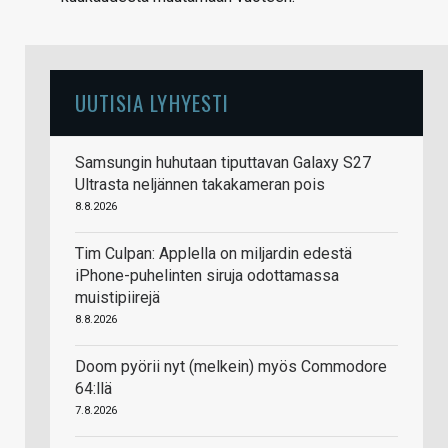
UUTISIA LYHYESTI
Samsungin huhutaan tiputtavan Galaxy S27
Ultrasta neljännen takakameran pois
8.8.2026
Tim Culpan: Applella on miljardin edestä
iPhone-puhelinten siruja odottamassa
muistipiirejä
8.8.2026
Doom pyörii nyt (melkein) myös Commodore
64:llä
7.8.2026