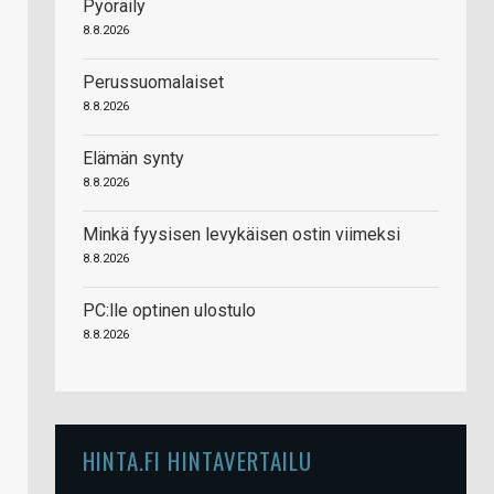
Pyöräily
8.8.2026
Perussuomalaiset
8.8.2026
Elämän synty
8.8.2026
Minkä fyysisen levykäisen ostin viimeksi
8.8.2026
PC:lle optinen ulostulo
8.8.2026
HINTA.FI HINTAVERTAILU