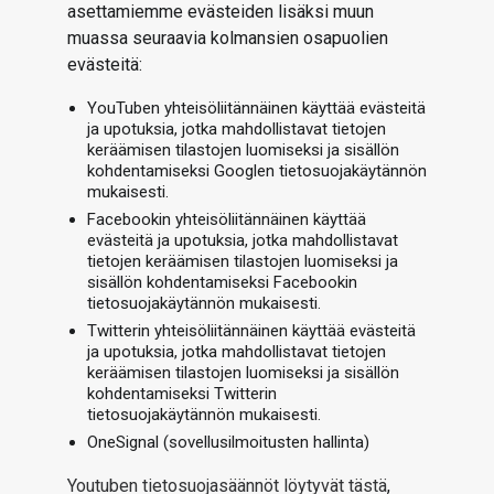
asettamiemme evästeiden lisäksi muun
muassa seuraavia kolmansien osapuolien
evästeitä:
YouTuben yhteisöliitännäinen käyttää evästeitä
ja upotuksia, jotka mahdollistavat tietojen
keräämisen tilastojen luomiseksi ja sisällön
kohdentamiseksi Googlen tietosuojakäytännön
mukaisesti.
Facebookin yhteisöliitännäinen käyttää
evästeitä ja upotuksia, jotka mahdollistavat
tietojen keräämisen tilastojen luomiseksi ja
sisällön kohdentamiseksi Facebookin
tietosuojakäytännön mukaisesti.
Twitterin yhteisöliitännäinen käyttää evästeitä
ja upotuksia, jotka mahdollistavat tietojen
keräämisen tilastojen luomiseksi ja sisällön
kohdentamiseksi Twitterin
tietosuojakäytännön mukaisesti.
OneSignal (sovellusilmoitusten hallinta)
Youtuben tietosuojasäännöt löytyvät tästä
,