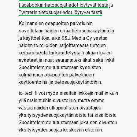
Facebookin tietosuojatiedot löytyvät tästä
ja
Twitterin tietosuojatiedot löytyvät tästä
Kolmansien osapuolten palveluihin
sovelletaan näiden omia tietosuojakäytäntöjä
ja käyttöehtoja, eikä S&J Media Oy vastaa
näiden toimijoiden harjoittamasta tietojen
keräämisestä tai käsittelystä mukaan lukien
evästeet ja muut seurantatekniikat sekä linkit.
Suosittelemme tutustumaan kyseisten
kolmansien osapuolten palveluiden
käyttöehtoihin ja tietosuojakäytäntöihin.
io-tech.fi voi myös sisältää linkkejä muihin kuin
yllä mainittuihin sivustoihin, mutta emme
vastaa näiden ulkopuolisten sivustojen
yksityisyydensuojakäytännöistä tai sisällöistä.
Suosittelemme tutustumaan jokaisen sivuston
yksityisyydensuojaa koskeviin ehtoihin.