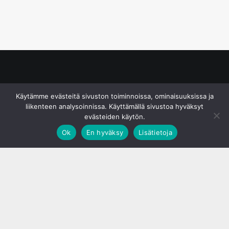
© S&J Media Oy
Käytämme evästeitä sivuston toiminnoissa, ominaisuuksissa ja
liikenteen analysoinnissa. Käyttämällä sivustoa hyväksyt
evästeiden käytön.
Ok
En hyväksy
Lisätietoja
;