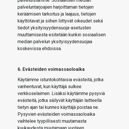
palveluistamme. Sosiaalisen median
palveluntarjoajien harjoittaman tietojen
keräämisen tarkoitus ja laajuus, tietojen
käyttötavat ja siihen liittyvät oikeudet sekä
tiedot yksityisyydensuoja-asetusten
muuttamisesta esitetään kunkin sosiaalisen
median palvelun yksityisyydensuojaa
koskevissa ehdoissa.
6. Evästeiden voimassaoloaika
Käytämme istuntokohtaisia evästeitä, jotka
vanhentuvat, kun käyttäjä sulkee
verkkoselaimen. Lisäksi käytämme pysyviä
evästeitä, jotka säilyvät käyttäjän laitteella
tietyn ajan tai kunnes käyttäjä poistaa ne.
Pysyvien evästeiden voimassaoloaika
vaihtelee tyypillisesti muutamasta
kuukaudesta muutamaan vuoteen.