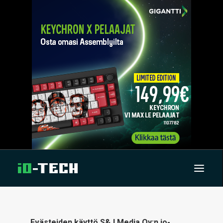
UUTISET
Evästeiden käyttö S&J Media Oy:n io-