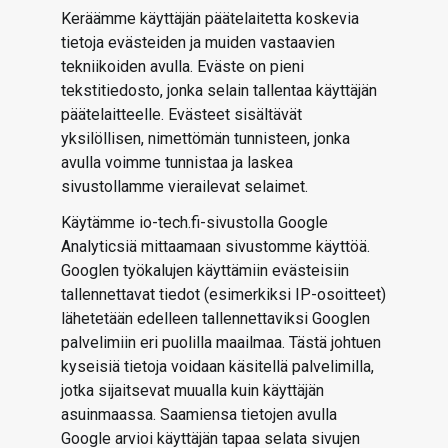
Keräämme käyttäjän päätelaitetta koskevia
tietoja evästeiden ja muiden vastaavien
tekniikoiden avulla. Eväste on pieni
tekstitiedosto, jonka selain tallentaa käyttäjän
päätelaitteelle. Evästeet sisältävät
yksilöllisen, nimettömän tunnisteen, jonka
avulla voimme tunnistaa ja laskea
sivustollamme vierailevat selaimet.
Käytämme io-tech.fi-sivustolla Google
Analyticsiä mittaamaan sivustomme käyttöä.
Googlen työkalujen käyttämiin evästeisiin
tallennettavat tiedot (esimerkiksi IP-osoitteet)
lähetetään edelleen tallennettaviksi Googlen
palvelimiin eri puolilla maailmaa. Tästä johtuen
kyseisiä tietoja voidaan käsitellä palvelimilla,
jotka sijaitsevat muualla kuin käyttäjän
asuinmaassa. Saamiensa tietojen avulla
Google arvioi käyttäjän tapaa selata sivujen