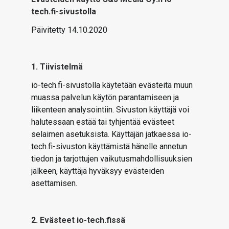
tech.fi-sivustolla
ARTIKKELIT
Päivitetty 14.10.2020
VIDEOT
TECHBBS
1. Tiivistelmä
TIETOA
io-tech.fi-sivustolla käytetään evästeitä muun
muassa palvelun käytön parantamiseen ja
HINTA.FI
liikenteen analysointiin. Sivuston käyttäjä voi
KAUPPA
halutessaan estää tai tyhjentää evästeet
selaimen asetuksista. Käyttäjän jatkaessa io-
VAIHDA TEEMA
tech.fi-sivuston käyttämistä hänelle annetun
tiedon ja tarjottujen vaikutusmahdollisuuksien
jälkeen, käyttäjä hyväksyy evästeiden
asettamisen.
HAKU
2. Evästeet io-tech.fissä