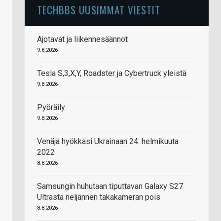
TECHBBS UUSIMMAT VIESTIT
Ajotavat ja liikennesäännöt
9.8.2026
Tesla S,3,X,Y, Roadster ja Cybertruck yleistä
9.8.2026
Pyöräily
9.8.2026
Venäjä hyökkäsi Ukrainaan 24. helmikuuta
2022
8.8.2026
Samsungin huhutaan tiputtavan Galaxy S27
Ultrasta neljännen takakameran pois
8.8.2026