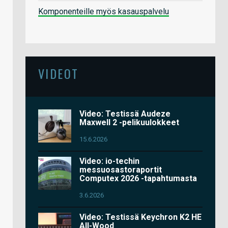
Komponenteille myös kasauspalvelu
VIDEOT
Video: Testissä Audeze
Maxwell 2 -pelikuulokkeet
15.6.2026
Video: io-techin
messuosastoraportit
Computex 2026 -tapahtumasta
3.6.2026
Video: Testissä Keychron K2 HE
All-Wood