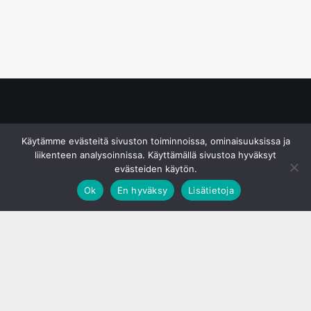
© S&J Media Oy
Käytämme evästeitä sivuston toiminnoissa, ominaisuuksissa ja
liikenteen analysoinnissa. Käyttämällä sivustoa hyväksyt
evästeiden käytön.
Ok
En hyväksy
Lisätietoja
;