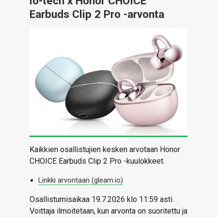
io-tech x Honor
CHOICE
ARTIKKELIT
Earbuds Clip 2 Pro
-arvonta
VIDEOT
TECHBBS
TIETOA
HINTA.FI
KAUPPA
VAIHDA TEEMA
Kaikkien osallistujien kesken arvotaan Honor
CHOICE Earbuds Clip 2 Pro
-kuulokkeet.
Linkki arvontaan (gleam.io)
HAKU
Osallistumisaikaa 19.7.2026 klo 11:59 asti.
Voittaja ilmoitetaan, kun arvonta on suoritettu ja