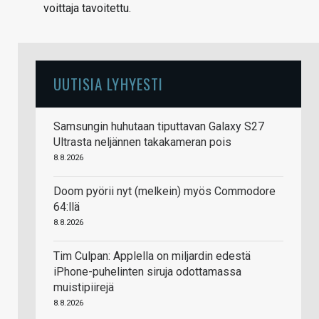
voittaja tavoitettu.
UUTISIA LYHYESTI
Samsungin huhutaan tiputtavan Galaxy S27
Ultrasta neljännen takakameran pois
8.8.2026
Doom pyörii nyt (melkein) myös Commodore
64:llä
8.8.2026
Tim Culpan: Applella on miljardin edestä
iPhone-puhelinten siruja odottamassa
muistipiirejä
8.8.2026