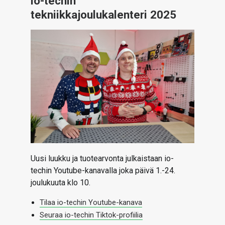
io-techin
ARTIKKELIT
tekniikkajoulukalenteri 2025
VIDEOT
TECHBBS
TIETOA
HINTA.FI
KAUPPA
VAIHDA TEEMA
Uusi luukku ja tuotearvonta julkaistaan io-
techin Youtube-kanavalla joka päivä 1.-24.
joulukuuta klo 10.
HAKU
Tilaa io-techin Youtube-kanava
Seuraa io-techin Tiktok-profiilia