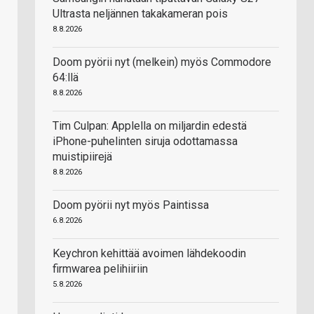
Ultrasta neljännen takakameran pois
8.8.2026
Doom pyörii nyt (melkein) myös Commodore
64:llä
8.8.2026
Tim Culpan: Applella on miljardin edestä
iPhone-puhelinten siruja odottamassa
muistipiirejä
8.8.2026
Doom pyörii nyt myös Paintissa
6.8.2026
Keychron kehittää avoimen lähdekoodin
firmwarea pelihiiriin
5.8.2026