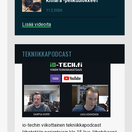
Kithara -pelikuulokkeet
11.2.2026
Lisää videoita
TEKNIIKKAPODCAST
io-techin viikottainen tekniikkapodcast