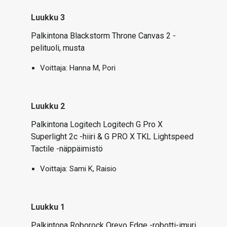
Luukku 3
Palkintona Blackstorm Throne Canvas 2 -
pelituoli, musta
Voittaja:
Hanna M, Pori
Luukku 2
Palkintona Logitech
Logitech G Pro X
Superlight 2c -hiiri & G PRO X TKL Lightspeed
Tactile -näppäimistö
Voittaja:
Sami K, Raisio
Luukku 1
Palkintona Roborock Qrevo Edge -robotti-imuri