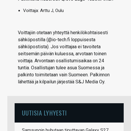
Voittaja:
Arttu J, Oulu
Voittajiin otetaan yhteyttä henkilökohtaisesti
sähköpostilla (@io-tech.fi loppuisesta
sähköpostista). Jos voittajaa ei tavoiteta
seitsemän päivän kuluessa, arvotaan toinen
voittaja. Arvontaan osallistumisaikaa on 24
tuntia. Osallistujan tulee asua Suomessa ja
palkinto toimitetaan vain Suomeen. Palkinnon
lähettää ja kilpailun järjestää S&J Media Oy.
UUTISIA LYHYESTI
Samsungin huhutaan tiputtavan Galaxy S27