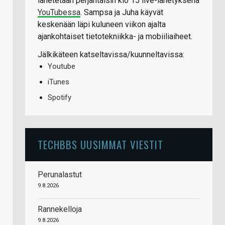
lähetetään perjantaisin klo 15 live-lähetyksenä
YouTubessa
. Sampsa ja Juha käyvät
keskenään läpi kuluneen viikon ajalta
ajankohtaiset tietotekniikka- ja mobiiliaiheet.
Jälkikäteen katseltavissa/kuunneltavissa:
Youtube
iTunes
Spotify
TECHBBS UUSIMMAT VIESTIT
Perunalastut
9.8.2026
Rannekelloja
9.8.2026