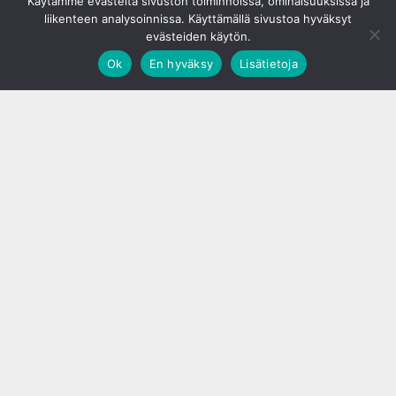
Käytämme evästeitä sivuston toiminnoissa, ominaisuuksissa ja
liikenteen analysoinnissa. Käyttämällä sivustoa hyväksyt
evästeiden käytön.
Ok
En hyväksy
Lisätietoja
;