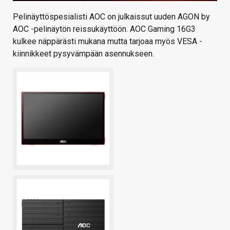
Pelinäyttöspesialisti AOC on julkaissut uuden AGON by
AOC -pelinäytön reissukäyttöön. AOC Gaming 16G3
kulkee näppärästi mukana mutta tarjoaa myös VESA -
kiinnikkeet pysyvämpään asennukseen.