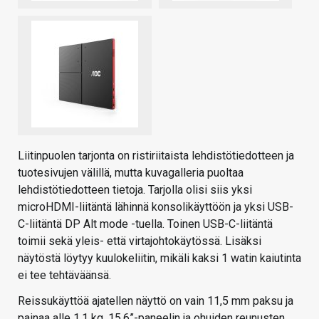
Liitinpuolen tarjonta on ristiriitaista lehdistötiedotteen ja
tuotesivujen välillä, mutta kuvagalleria puoltaa
lehdistötiedotteen tietoja. Tarjolla olisi siis yksi
microHDMI-liitäntä lähinnä konsolikäyttöön ja yksi USB-
C-liitäntä DP Alt mode -tuella. Toinen USB-C-liitäntä
toimii sekä yleis- että virtajohtokäytössä. Lisäksi
näytöstä löytyy kuulokeliitin, mikäli kaksi 1 watin kaiutinta
ei tee tehtäväänsä.
Reissukäyttöä ajatellen näyttö on vain 11,5 mm paksu ja
painaa alle 1,1 kg. 15,6”-paneelin ja ohuiden reunusten