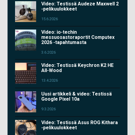
Video: Testissä Audeze Maxwell 2
-pelikuulokkeet
15.6.2026
Video: io-techin
messuosastoraportit Computex
2026 -tapahtumasta
3.6.2026
Video: Testissä Keychron K2 HE
All-Wood
13.4.2026
Uusi artikkeli & video: Testissä
Google Pixel 10a
9.3.2026
Video: Testissä Asus ROG Kithara
-pelikuulokkeet