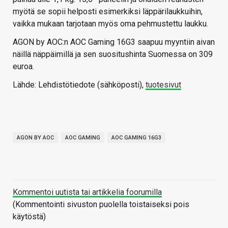
myötä se sopii helposti esimerkiksi läppärilaukkuihin,
vaikka mukaan tarjotaan myös oma pehmustettu laukku.
AGON by AOC:n AOC Gaming 16G3 saapuu myyntiin aivan
näillä näppäimillä ja sen suositushinta Suomessa on 309
euroa.
Lähde: Lehdistötiedote (sähköposti),
tuotesivut
AGON BY AOC
AOC GAMING
AOC GAMING 16G3
Kommentoi uutista tai artikkelia foorumilla
(Kommentointi sivuston puolella toistaiseksi pois
käytöstä)