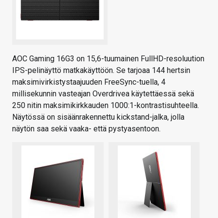
AOC Gaming 16G3 on 15,6-tuumainen FullHD-resoluution
IPS-pelinäyttö matkakäyttöön. Se tarjoaa 144 hertsin
maksimivirkistystaajuuden FreeSync-tuella, 4
millisekunnin vasteajan Overdrivea käytettäessä sekä
250 nitin maksimikirkkauden 1000:1-kontrastisuhteella.
Näytössä on sisäänrakennettu kickstand-jalka, jolla
näytön saa sekä vaaka- että pystyasentoon.