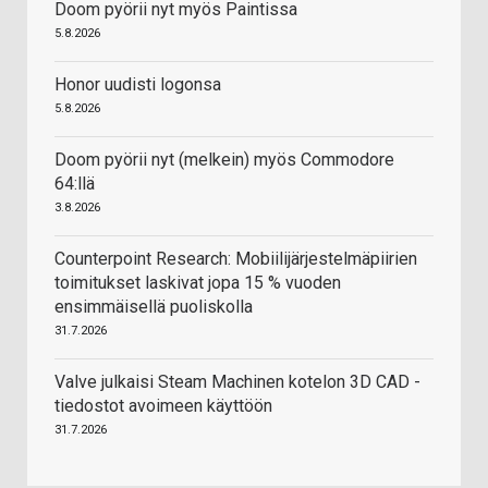
Doom pyörii nyt myös Paintissa
5.8.2026
Honor uudisti logonsa
5.8.2026
Doom pyörii nyt (melkein) myös Commodore
64:llä
3.8.2026
Counterpoint Research: Mobiilijärjestelmäpiirien
toimitukset laskivat jopa 15 % vuoden
ensimmäisellä puoliskolla
31.7.2026
Valve julkaisi Steam Machinen kotelon 3D CAD -
tiedostot avoimeen käyttöön
31.7.2026