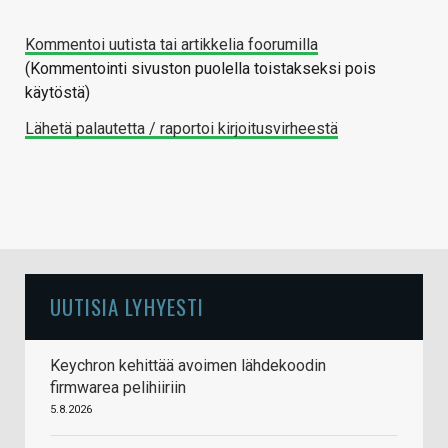
Kommentoi uutista tai artikkelia foorumilla
(Kommentointi sivuston puolella toistakseksi pois
käytöstä)
Lähetä palautetta / raportoi kirjoitusvirheestä
UUTISIA LYHYESTI
Keychron kehittää avoimen lähdekoodin
firmwarea pelihiiriin
5.8.2026