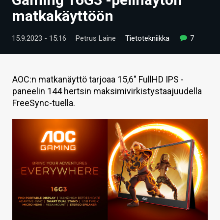
ARTIKKELIT
matkakäyttöön
VIDEOT
15.9.2023 - 15:16
Petrus Laine
Tietotekniikka
7
TECHBBS
TIETOA
AOC:n matkanäyttö tarjoaa 15,6" FullHD IPS -
paneelin 144 hertsin maksimivirkistystaajuudella
HINTA.FI
FreeSync-tuella.
KAUPPA
VAIHDA TEEMA
HAKU