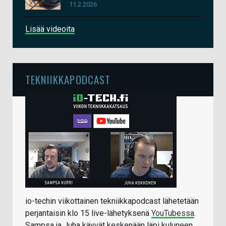
11.2.2026
Lisää videoita
TEKNIIKKAPODCAST
io-techin viikottainen tekniikkapodcast lähetetään
perjantaisin klo 15 live-lähetyksenä
YouTubessa
.
Sampsa ja Juha käyvät keskenään läpi kuluneen