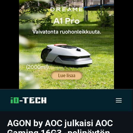
AGON by AOC julkaisi AOC
UUTISET
Gaming 16G3 -pelinäytön