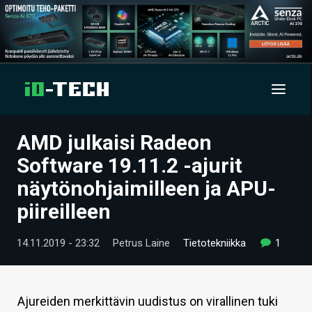
AMD julkaisi Radeon
UUTISET
Software 19.11.2 -ajurit
ARTIKKELIT
näytönohjaimilleen ja APU-
piireilleen
VIDEOT
TECHBBS
14.11.2019 - 23:32
Petrus Laine
Tietotekniikka
1
TIETOA
HINTA.FI
Ajureiden merkittävin uudistus on virallinen tuki