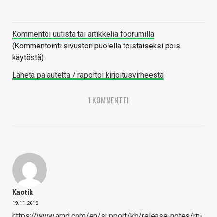
Kommentoi uutista tai artikkelia foorumilla
(Kommentointi sivuston puolella toistaiseksi pois
käytöstä)
Lähetä palautetta / raportoi kirjoitusvirheestä
1 KOMMENTTI
Kaotik
19.11.2019
https://www.amd.com/en/support/kb/release-notes/rn-