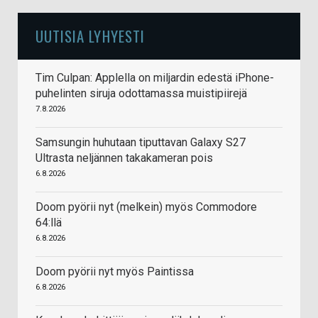
UUTISIA LYHYESTI
Tim Culpan: Applella on miljardin edestä iPhone-
puhelinten siruja odottamassa muistipiirejä
7.8.2026
Samsungin huhutaan tiputtavan Galaxy S27
Ultrasta neljännen takakameran pois
6.8.2026
Doom pyörii nyt (melkein) myös Commodore
64:llä
6.8.2026
Doom pyörii nyt myös Paintissa
6.8.2026