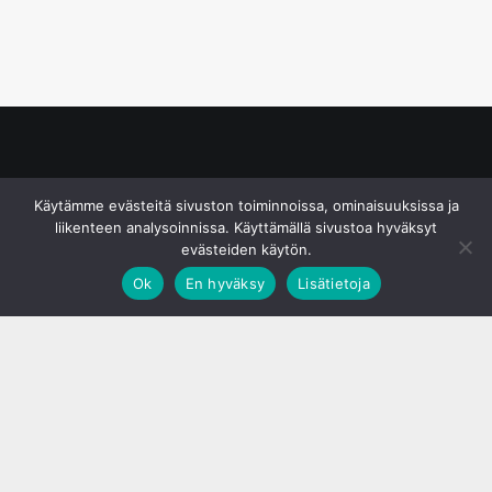
© S&J Media Oy
Käytämme evästeitä sivuston toiminnoissa, ominaisuuksissa ja
liikenteen analysoinnissa. Käyttämällä sivustoa hyväksyt
evästeiden käytön.
Ok
En hyväksy
Lisätietoja
;