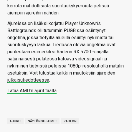
kerrota mahdollisista suorituskykyeroista pelissä
aiempiin ajureihin nähden.
Ajureissa on lisäksi korjattu Player Unknown’s
Battlegrounds eli tutummin PUGB:ssa esiintynyt
ongelma, jossa tietyillä alueilla esiintyi nykimistä tai
suorituskyvyn laskua. Tiedossa olevia ongelmia ovat
puolestaan esimerkiksi Radeon RX 5700 -sarjalla
satunnaisesti pelatessa katoava videosignaali ja
nykiminen tietyissä peleissä 1080p-resoluutiolla matalin
asetuksin. Voit tutustua kaikkiin muutoksiin ajureiden
julkaisutiedotteessa
.
Lataa AMD:n ajurit täältä
AJURIT
NÄYTÖNOHJAIMET
RADEON