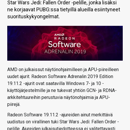
Star Wars Jedi: Fallen Order -pelille, jonka lisäksi
KAUPPA
ne korjaavat PUBG:ssa tietyillä alueilla esiintyneet
suorituskykyongelmat.
VAIHDA TEEMA
HAKU
AMD on julkaissut näytönohjaimilleen ja APU-piireilleen
uudet ajurit. Radeon Software Adrenalin 2019 Edition
19.11.2 -ajurit ovat saatavilla Windows 7- ja 10 -
käyttöjärjestelmille ja ne tukevat yhtiön GCN- ja RDNA-
arkkitehtuureihin perustuvia näytönohjaimia ja APU-
piirejä.
Radeon Software 19.11.2 -ajureiden ainut merkittävä
uudistus on virallinen tuki Star Wars Jedi: Fallen Order -
pelille. Ajureiden julkaisutiedotteessa ei valitettavasti