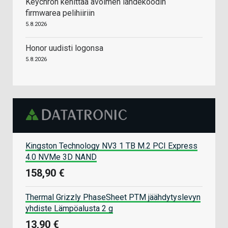
Keychron kehittää avoimen lähdekoodin
firmwarea pelihiiriin
5.8.2026
Honor uudisti logonsa
5.8.2026
Kingston Technology NV3 1 TB M.2 PCI Express
4.0 NVMe 3D NAND
158,90 €
Thermal Grizzly PhaseSheet PTM jäähdytyslevyn
yhdiste Lämpöalusta 2 g
13,90 €