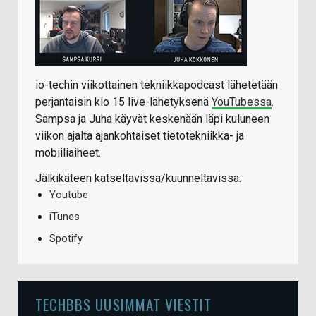
io-techin viikottainen tekniikkapodcast lähetetään
perjantaisin klo 15 live-lähetyksenä
YouTubessa
.
Sampsa ja Juha käyvät keskenään läpi kuluneen
viikon ajalta ajankohtaiset tietotekniikka- ja
mobiiliaiheet.
Jälkikäteen katseltavissa/kuunneltavissa:
Youtube
iTunes
Spotify
TECHBBS UUSIMMAT VIESTIT