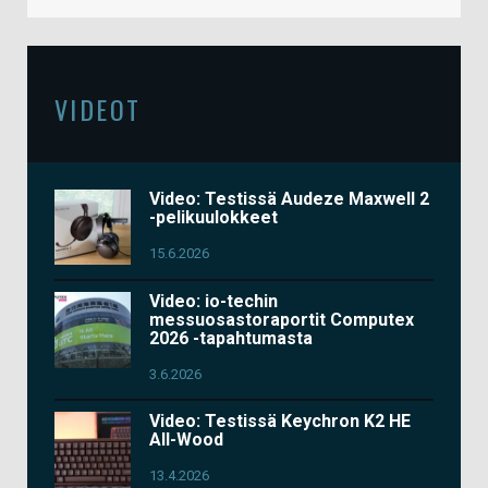
VIDEOT
Video: Testissä Audeze Maxwell 2
-pelikuulokkeet
15.6.2026
Video: io-techin
messuosastoraportit Computex
2026 -tapahtumasta
3.6.2026
Video: Testissä Keychron K2 HE
All-Wood
13.4.2026