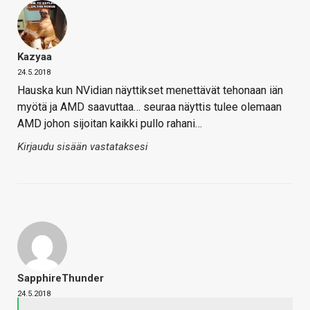
Kazyaa
24.5.2018
Hauska kun NVidian näyttikset menettävät tehonaan iän
myötä ja AMD saavuttaa… seuraa näyttis tulee olemaan
AMD johon sijoitan kaikki pullo rahani…
Kirjaudu sisään vastataksesi
SapphireThunder
24.5.2018