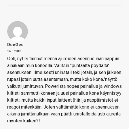
DeeGee
24.5.2018
Ööh, nyt ei tainnut mennä ajureiden asennus ihan nappiin
ainakaan mun koneella. Valitsin "puhtaalta pöydältä"
asennuksen. Ilmeisesti uninstall teki jotain, ja sen jälkeen
rupesi jotain uutta asentamaan, mutta koko kone/näyttö
vaikutti jumittuvan. Powerista nopea painallus ja windows
kiltisti sammutti koneen ja uusi painallus kone käynnistyy
kiltisti, mutta kaikki input laitteet (hiiri ja näppäimistö) ei
reagoi mitenkään. Joten välttämättä kone ei asennuksen
aikana jumittanutkaan vaan päätti unistalloida usb ajureita
myöten kaiken?!