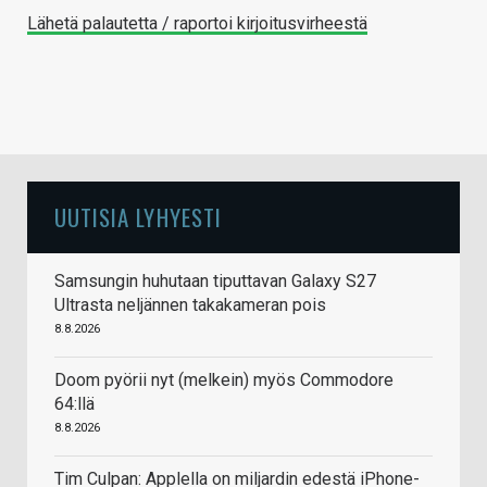
Lähetä palautetta / raportoi kirjoitusvirheestä
UUTISIA LYHYESTI
Samsungin huhutaan tiputtavan Galaxy S27
Ultrasta neljännen takakameran pois
8.8.2026
Doom pyörii nyt (melkein) myös Commodore
64:llä
8.8.2026
Tim Culpan: Applella on miljardin edestä iPhone-