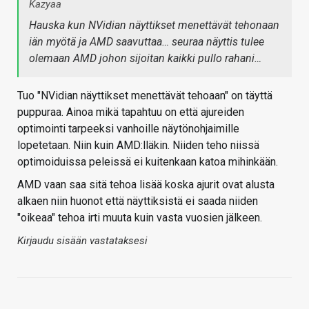
Kazyaa
Hauska kun NVidian näyttikset menettävät tehonaan
iän myötä ja AMD saavuttaa… seuraa näyttis tulee
olemaan AMD johon sijoitan kaikki pullo rahani…
Tuo "NVidian näyttikset menettävät tehoaan" on täyttä
puppuraa. Ainoa mikä tapahtuu on että ajureiden
optimointi tarpeeksi vanhoille näytönohjaimille
lopetetaan. Niin kuin AMD:lläkin. Niiden teho niissä
optimoiduissa peleissä ei kuitenkaan katoa mihinkään.
AMD vaan saa sitä tehoa lisää koska ajurit ovat alusta
alkaen niin huonot että näyttiksistä ei saada niiden
"oikeaa" tehoa irti muuta kuin vasta vuosien jälkeen.
Kirjaudu sisään vastataksesi