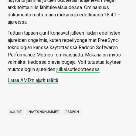
näytönohjaimilla ja tuen odotetaan laajenevan Vega-
arkkitehtuurille lähitulevaisuudessa. Ominaisuus
dokumentoimattomana mukana jo edellisissä 18.4.1 -
ajureissa.
Tuttuun tapaan ajurit korjaavat jälleen liudan edellisten
ajureiden ongelmia, kuten repeilyongelmat FreeSync-
teknologian kanssa käytettäessä Radeon Softwaren
Performance Metrics -ominaisuutta. Mukana on myös
valmiiksi tiedossa olevia bugeja. Voit tutustua täyteen
muutoslogiin ajureiden
julkaisutiedotteessa
.
Lataa AMD:n ajurit täältä
AJURIT
NÄYTÖNOHJAIMET
RADEON