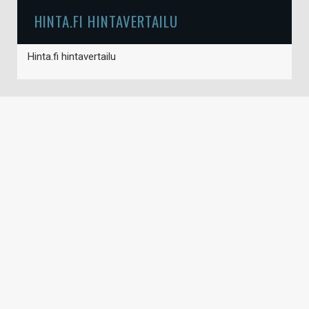
HINTA.FI HINTAVERTAILU
Hinta.fi hintavertailu