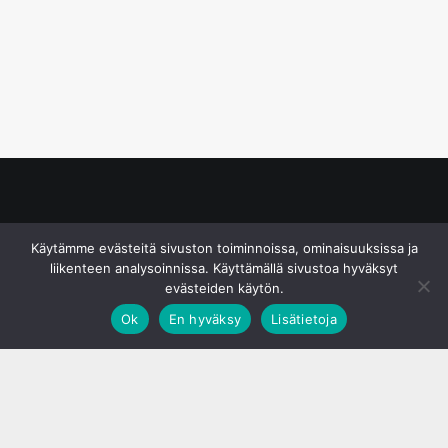
© S&J Media Oy
Käytämme evästeitä sivuston toiminnoissa, ominaisuuksissa ja
liikenteen analysoinnissa. Käyttämällä sivustoa hyväksyt
evästeiden käytön.
Ok
En hyväksy
Lisätietoja
;