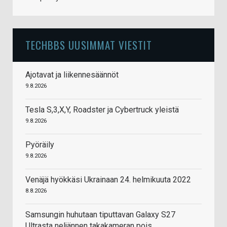
TECHBBS UUSIMMAT VIESTIT
Ajotavat ja liikennesäännöt
9.8.2026
Tesla S,3,X,Y, Roadster ja Cybertruck yleistä
9.8.2026
Pyöräily
9.8.2026
Venäjä hyökkäsi Ukrainaan 24. helmikuuta 2022
8.8.2026
Samsungin huhutaan tiputtavan Galaxy S27
Ultrasta neljännen takakameran pois