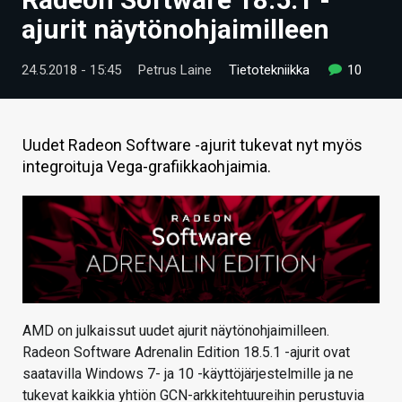
ARTIKKELIT
ajurit näytönohjaimilleen
VIDEOT
24.5.2018 - 15:45
Petrus Laine
Tietotekniikka
10
TECHBBS
TIETOA
Uudet Radeon Software -ajurit tukevat nyt myös
integroituja Vega-grafiikkaohjaimia.
HINTA.FI
KAUPPA
VAIHDA TEEMA
AMD on julkaissut uudet ajurit näytönohjaimilleen.
HAKU
Radeon Software Adrenalin Edition 18.5.1 -ajurit ovat
saatavilla Windows 7- ja 10 -käyttöjärjestelmille ja ne
tukevat kaikkia yhtiön GCN-arkkitehtuureihin perustuvia