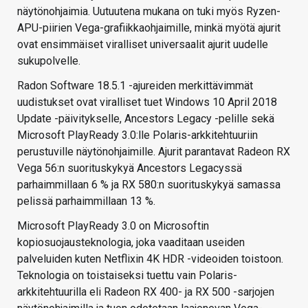
näytönohjaimia. Uutuutena mukana on tuki myös Ryzen-
APU-piirien Vega-grafiikkaohjaimille, minkä myötä ajurit
ovat ensimmäiset viralliset universaalit ajurit uudelle
sukupolvelle.
Radon Software 18.5.1 -ajureiden merkittävimmät
uudistukset ovat viralliset tuet Windows 10 April 2018
Update -päivitykselle, Ancestors Legacy -pelille sekä
Microsoft PlayReady 3.0:lle Polaris-arkkitehtuuriin
perustuville näytönohjaimille. Ajurit parantavat Radeon RX
Vega 56:n suorituskykyä Ancestors Legacyssä
parhaimmillaan 6 % ja RX 580:n suorituskykyä samassa
pelissä parhaimmillaan 13 %.
Microsoft PlayReady 3.0 on Microsoftin
kopiosuojausteknologia, joka vaaditaan useiden
palveluiden kuten Netflixin 4K HDR -videoiden toistoon.
Teknologia on toistaiseksi tuettu vain Polaris-
arkkitehtuurilla eli Radeon RX 400- ja RX 500 -sarjojen