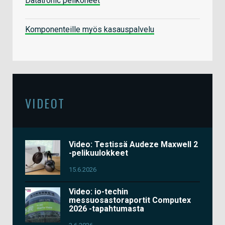
Datatronic pelikoneet
Komponenteille myös kasauspalvelu
VIDEOT
Video: Testissä Audeze Maxwell 2
-pelikuulokkeet
15.6.2026
Video: io-techin
messuosastoraportit Computex
2026 -tapahtumasta