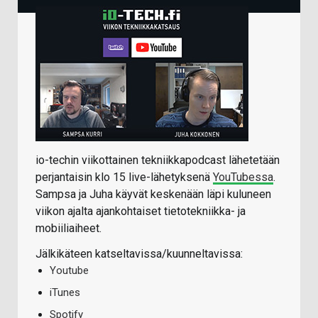
io-techin viikottainen tekniikkapodcast lähetetään
perjantaisin klo 15 live-lähetyksenä
YouTubessa
.
Sampsa ja Juha käyvät keskenään läpi kuluneen
viikon ajalta ajankohtaiset tietotekniikka- ja
mobiiliaiheet.
Jälkikäteen katseltavissa/kuunneltavissa:
Youtube
iTunes
Spotify