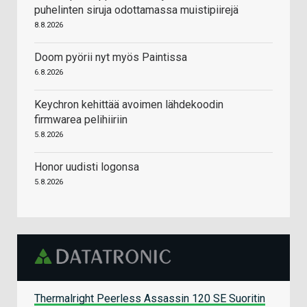
puhelinten siruja odottamassa muistipiirejä
8.8.2026
Doom pyörii nyt myös Paintissa
6.8.2026
Keychron kehittää avoimen lähdekoodin
firmwarea pelihiiriin
5.8.2026
Honor uudisti logonsa
5.8.2026
Thermalright Peerless Assassin 120 SE Suoritin