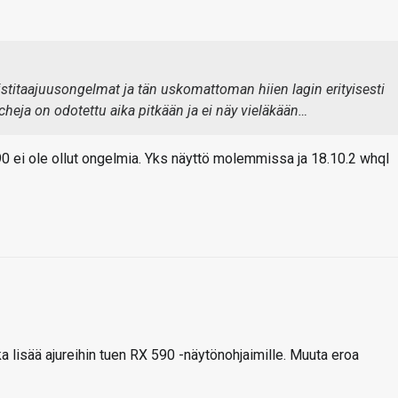
uistitaajuusongelmat ja tän uskomattoman hiien lagin erityisesti
cheja on odotettu aika pitkään ja ei näy vieläkään…
90 ei ole ollut ongelmia. Yks näyttö molemmissa ja 18.10.2 whql
oka lisää ajureihin tuen RX 590 -näytönohjaimille. Muuta eroa