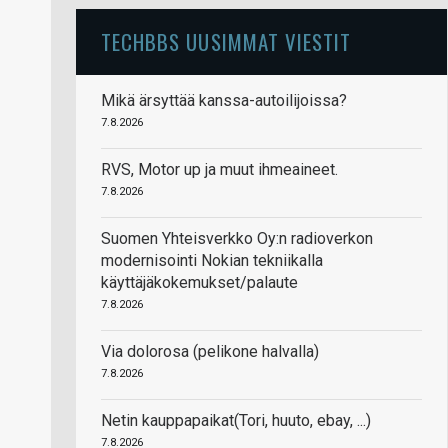
TECHBBS UUSIMMAT VIESTIT
Mikä ärsyttää kanssa-autoilijoissa?
7.8.2026
RVS, Motor up ja muut ihmeaineet.
7.8.2026
Suomen Yhteisverkko Oy:n radioverkon
modernisointi Nokian tekniikalla
käyttäjäkokemukset/palaute
7.8.2026
Via dolorosa (pelikone halvalla)
7.8.2026
Netin kauppapaikat(Tori, huuto, ebay, ...)
7.8.2026