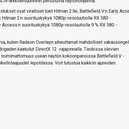
n GCN-arkkitehtuureihin perustuvia näytönohjaimia.
kset ovat viralliset tuet Hitman 2:lle, Battlefield V:n Early Acc
van Hitman 2:n suorituskykyä 1080p-resoluutiolla RX 580 -
ly Access:n suorituskykyä 1080p-resoluutiolla 9 % RX 580 -
gelmia, kuten Radeon Overlayn aiheuttamat mahdolliset vakausonge
igaden kaatuilut DirectX 12 -rajapinnalla. Tiedossa olevien
n toimimattomuus usean näytön kokoonpanoissa Battlefield V -
kellotaajuudet lepotilassa. Voit tutustua kaikkiin ajureiden