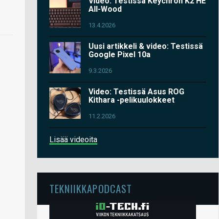
Video: Testissä Keychron K2 HE
All-Wood
13.4.2026
Uusi artikkeli & video: Testissä
Google Pixel 10a
9.3.2026
Video: Testissä Asus ROG
Kithara -pelikuulokkeet
11.2.2026
Lisää videoita
TEKNIIKKAPODCAST