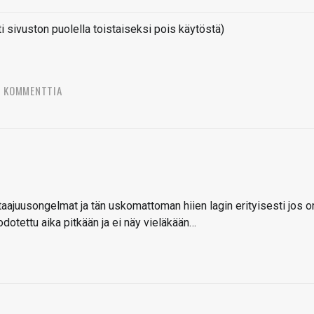
sivuston puolella toistaiseksi pois käytöstä)
3 KOMMENTTIA
itaajuusongelmat ja tän uskomattoman hiien lagin erityisesti jos o
odotettu aika pitkään ja ei näy vieläkään…