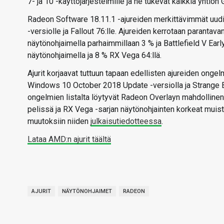
7- ja 10 -käyttöjärjestelmille ja ne tukevat kaikkia yhtiö
Radeon Software 18.11.1 -ajureiden merkittävimmät uudistu
-versiolle ja Fallout 76:lle. Ajureiden kerrotaan paranta
näytönohjaimella parhaimmillaan 3 % ja Battlefield V Ear
näytönohjaimella ja 8 % RX Vega 64:llä.
Ajurit korjaavat tuttuun tapaan edellisten ajureiden on
Windows 10 October 2018 Update -versiolla ja Strange Br
ongelmien listalta löytyvät Radeon Overlayn mahdolline
pelissä ja RX Vega -sarjan näytönohjainten korkeat muisti
muutoksiin niiden
julkaisutiedotteessa
.
Lataa AMD:n ajurit täältä
AJURIT
NÄYTÖNOHJAIMET
RADEON