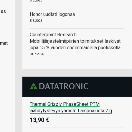
5.8.2026
ess
Honor uudisti logonsa
5.8.2026
Counterpoint Research:
Mobiilijärjestelmäpiirien toimitukset laskivat
lmat
jopa 15 % vuoden ensimmäisellä puoliskolla
31.7.2026
Thermal Grizzly PhaseSheet PTM
jäähdytyslevyn yhdiste Lämpöalusta 2 g
13,90 €