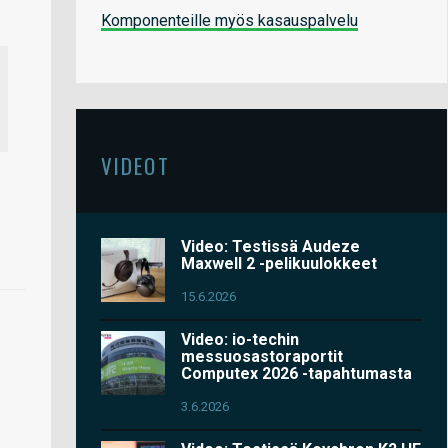
Komponenteille myös kasauspalvelu
VIDEOT
Video: Testissä Audeze
Maxwell 2 -pelikuulokkeet
15.6.2026
Video: io-techin
messuosastoraportit
Computex 2026 -tapahtumasta
3.6.2026