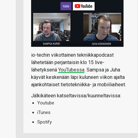
io-techin viikottainen tekniikkapodcast
lähetetään perjantaisin klo 15 live-
lähetyksenä
YouTubessa
. Sampsa ja Juha
käyvät keskenään läpi kuluneen viikon ajalta
ajankohtaiset tietotekniikka- ja mobiiliaiheet.
Jälkikäteen katseltavissa/kuunneltavissa:
Youtube
iTunes
Spotify