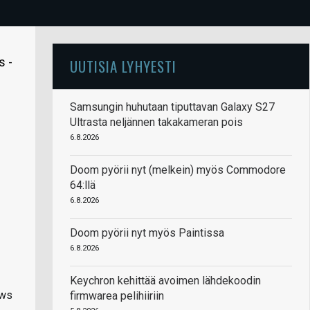
s -
UUTISIA LYHYESTI
Samsungin huhutaan tiputtavan Galaxy S27
Ultrasta neljännen takakameran pois
6.8.2026
Doom pyörii nyt (melkein) myös Commodore
64:llä
6.8.2026
Doom pyörii nyt myös Paintissa
6.8.2026
Keychron kehittää avoimen lähdekoodin
ows
firmwarea pelihiiriin