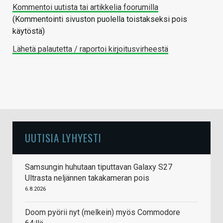
Kommentoi uutista tai artikkelia foorumilla
(Kommentointi sivuston puolella toistakseksi pois
käytöstä)
Lähetä palautetta / raportoi kirjoitusvirheestä
UUTISIA LYHYESTI
Samsungin huhutaan tiputtavan Galaxy S27
Ultrasta neljännen takakameran pois
6.8.2026
Doom pyörii nyt (melkein) myös Commodore