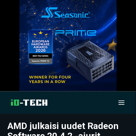
AMD julkaisi uudet Radeon
UUTISET
Software 20.4.2 -ajurit