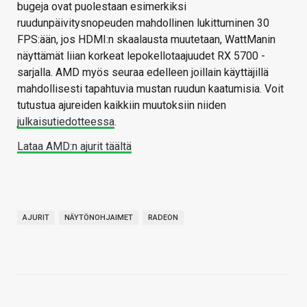
bugeja ovat puolestaan esimerkiksi
ruudunpäivitysnopeuden mahdollinen lukittuminen 30
FPS:ään, jos HDMI:n skaalausta muutetaan, WattManin
näyttämät liian korkeat lepokellotaajuudet RX 5700 -
sarjalla. AMD myös seuraa edelleen joillain käyttäjillä
mahdollisesti tapahtuvia mustan ruudun kaatumisia. Voit
tutustua ajureiden kaikkiin muutoksiin niiden
julkaisutiedotteessa
.
Lataa AMD:n ajurit täältä
AJURIT
NÄYTÖNOHJAIMET
RADEON