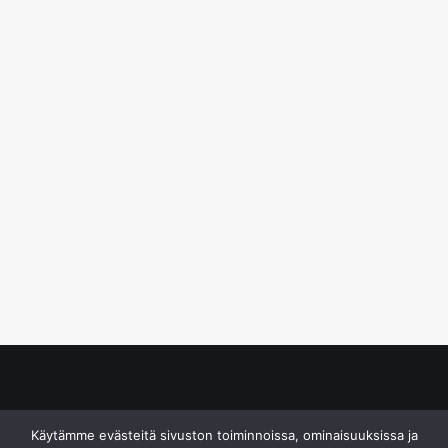
© S&J Media Oy
Käytämme evästeitä sivuston toiminnoissa, ominaisuuksissa ja