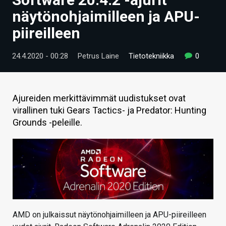
ARTIKKELIT
näytönohjaimilleen ja APU-
piireilleen
VIDEOT
TECHBBS
24.4.2020 - 00:28
Petrus Laine
Tietotekniikka
0
TIETOA
HINTA.FI
Ajureiden merkittävimmät uudistukset ovat
virallinen tuki Gears Tactics- ja Predator: Hunting
KAUPPA
Grounds -peleille.
VAIHDA TEEMA
HAKU
AMD on julkaissut näytönohjaimilleen ja APU-piireilleen