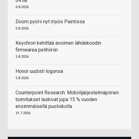
64:llä
6.8.2026
Doom pyörii nyt myös Paintissa
6.8.2026
Keychron kehittää avoimen lähdekoodin
firmwarea pelihiiriin
5.8.2026
Honor uudisti logonsa
5.8.2026
Counterpoint Research: Mobiilijärjestelmäpiirien
toimitukset laskivat jopa 15 % vuoden
ensimmäisellä puoliskolla
31.7.2026