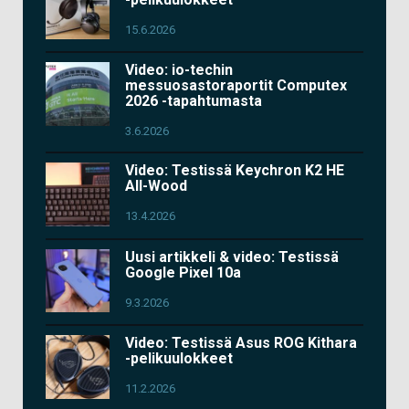
15.6.2026
Video: io-techin
messuosastoraportit Computex
2026 -tapahtumasta
3.6.2026
Video: Testissä Keychron K2 HE
All-Wood
13.4.2026
Uusi artikkeli & video: Testissä
Google Pixel 10a
9.3.2026
Video: Testissä Asus ROG Kithara
-pelikuulokkeet
11.2.2026