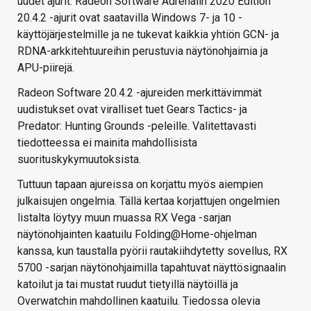
uudet ajurit. Radeon Software Adrenalin 2020 Edition
20.4.2 -ajurit ovat saatavilla Windows 7- ja 10 -
käyttöjärjestelmille ja ne tukevat kaikkia yhtiön GCN- ja
RDNA-arkkitehtuureihin perustuvia näytönohjaimia ja
APU-piirejä.
Radeon Software 20.4.2 -ajureiden merkittävimmät
uudistukset ovat viralliset tuet Gears Tactics- ja
Predator: Hunting Grounds -peleille. Valitettavasti
tiedotteessa ei mainita mahdollisista
suorituskykymuutoksista.
Tuttuun tapaan ajureissa on korjattu myös aiempien
julkaisujen ongelmia. Tällä kertaa korjattujen ongelmien
listalta löytyy muun muassa RX Vega -sarjan
näytönohjainten kaatuilu Folding@Home-ohjelman
kanssa, kun taustalla pyörii rautakiihdytetty sovellus, RX
5700 -sarjan näytönohjaimilla tapahtuvat näyttösignaalin
katoilut ja tai mustat ruudut tietyillä näytöillä ja
Overwatchin mahdollinen kaatuilu. Tiedossa olevia