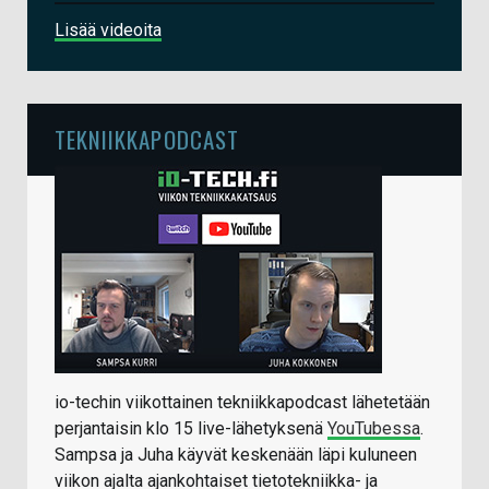
Lisää videoita
TEKNIIKKAPODCAST
io-techin viikottainen tekniikkapodcast lähetetään
perjantaisin klo 15 live-lähetyksenä
YouTubessa
.
Sampsa ja Juha käyvät keskenään läpi kuluneen
viikon ajalta ajankohtaiset tietotekniikka- ja