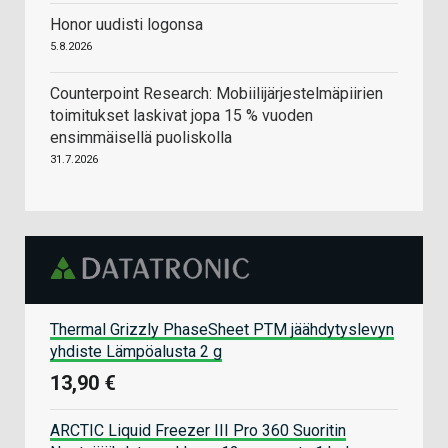
Honor uudisti logonsa
5.8.2026
Counterpoint Research: Mobiilijärjestelmäpiirien
toimitukset laskivat jopa 15 % vuoden
ensimmäisellä puoliskolla
31.7.2026
Thermal Grizzly PhaseSheet PTM jäähdytyslevyn
yhdiste Lämpöalusta 2 g
13,90 €
ARCTIC Liquid Freezer III Pro 360 Suoritin