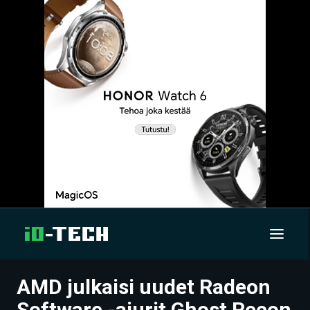
AMD julkaisi uudet Radeon
UUTISET
Software -ajurit Ghost Recon