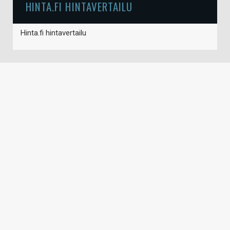
HINTA.FI HINTAVERTAILU
Hinta.fi hintavertailu