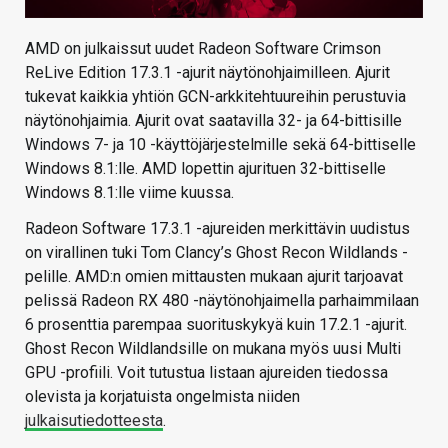
AMD on julkaissut uudet Radeon Software Crimson
ReLive Edition 17.3.1 -ajurit näytönohjaimilleen. Ajurit
tukevat kaikkia yhtiön GCN-arkkitehtuureihin perustuvia
näytönohjaimia. Ajurit ovat saatavilla 32- ja 64-bittisille
Windows 7- ja 10 -käyttöjärjestelmille sekä 64-bittiselle
Windows 8.1:lle. AMD lopettin ajurituen 32-bittiselle
Windows 8.1:lle viime kuussa.
Radeon Software 17.3.1 -ajureiden merkittävin uudistus
on virallinen tuki Tom Clancy’s Ghost Recon Wildlands -
pelille. AMD:n omien mittausten mukaan ajurit tarjoavat
pelissä Radeon RX 480 -näytönohjaimella parhaimmilaan
6 prosenttia parempaa suorituskykyä kuin 17.2.1 -ajurit.
Ghost Recon Wildlandsille on mukana myös uusi Multi
GPU -profiili. Voit tutustua listaan ajureiden tiedossa
olevista ja korjatuista ongelmista niiden
julkaisutiedotteesta
.