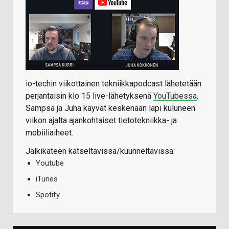
io-techin viikottainen tekniikkapodcast lähetetään
perjantaisin klo 15 live-lähetyksenä
YouTubessa
.
Sampsa ja Juha käyvät keskenään läpi kuluneen
viikon ajalta ajankohtaiset tietotekniikka- ja
mobiiliaiheet.
Jälkikäteen katseltavissa/kuunneltavissa:
Youtube
iTunes
Spotify