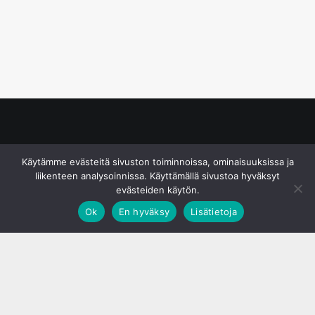
© S&J Media Oy
Käytämme evästeitä sivuston toiminnoissa, ominaisuuksissa ja
liikenteen analysoinnissa. Käyttämällä sivustoa hyväksyt
evästeiden käytön.
Ok
En hyväksy
Lisätietoja
;