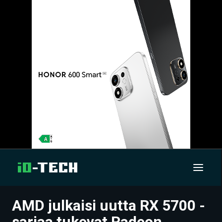
AMD julkaisi uutta RX 5700 -
UUTISET
sarjaa tukevat Radeon