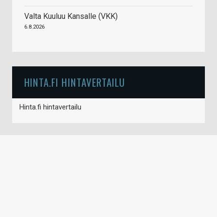
Valta Kuuluu Kansalle (VKK)
6.8.2026
HINTA.FI HINTAVERTAILU
Hinta.fi hintavertailu