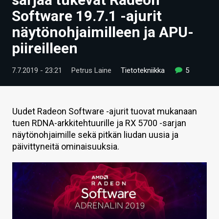
ARTIKKELIT
Software 19.7.1 -ajurit
näytönohjaimilleen ja APU-
VIDEOT
piireilleen
TECHBBS
7.7.2019 - 23:21
Petrus Laine
Tietotekniikka
5
TIETOA
HINTA.FI
Uudet Radeon Software -ajurit tuovat mukanaan
KAUPPA
tuen RDNA-arkkitehtuurille ja RX 5700 -sarjan
näytönohjaimille sekä pitkän liudan uusia ja
VAIHDA TEEMA
päivittyneitä ominaisuuksia.
HAKU