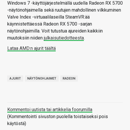
Windows 7 -käyttöjärjestelmällä uudella Radeon RX 5700
-näytönohjaimella sekä ruutujen mahdollinen vilkkuminen
Valve Index -virtuaalilaseilla SteamVR:ää
käynnistettäessä Radeon RX 5700 -sarjan
näytönohjaimilla. Voit tutustua ajureiden kaikkiin
muutoksiin niiden
julkaisutiedotteesta
.
Lataa AMD:n ajurit täältä
AJURIT
NÄYTÖNOHJAIMET
RADEON
Kommentoi uutista tai artikkelia foorumilla
(Kommentointi sivuston puolella toistaiseksi pois
käytöstä)