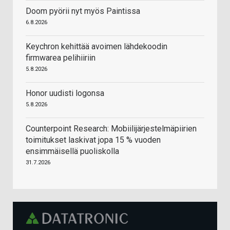
Doom pyörii nyt myös Paintissa
6.8.2026
Keychron kehittää avoimen lähdekoodin
firmwarea pelihiiriin
5.8.2026
Honor uudisti logonsa
5.8.2026
Counterpoint Research: Mobiilijärjestelmäpiirien
toimitukset laskivat jopa 15 % vuoden
ensimmäisellä puoliskolla
31.7.2026