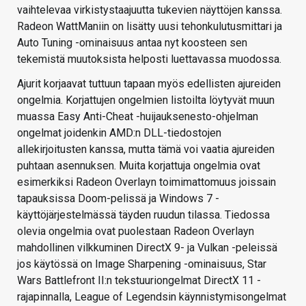
vaihtelevaa virkistystaajuutta tukevien näyttöjen kanssa.
Radeon WattManiin on lisätty uusi tehonkulutusmittari ja
Auto Tuning -ominaisuus antaa nyt koosteen sen
tekemistä muutoksista helposti luettavassa muodossa.
Ajurit korjaavat tuttuun tapaan myös edellisten ajureiden
ongelmia. Korjattujen ongelmien listoilta löytyvät muun
muassa Easy Anti-Cheat -huijauksenesto-ohjelman
ongelmat joidenkin AMD:n DLL-tiedostojen
allekirjoitusten kanssa, mutta tämä voi vaatia ajureiden
puhtaan asennuksen. Muita korjattuja ongelmia ovat
esimerkiksi Radeon Overlayn toimimattomuus joissain
tapauksissa Doom-pelissä ja Windows 7 -
käyttöjärjestelmässä täyden ruudun tilassa. Tiedossa
olevia ongelmia ovat puolestaan Radeon Overlayn
mahdollinen vilkkuminen DirectX 9- ja Vulkan -peleissä
jos käytössä on Image Sharpening -ominaisuus, Star
Wars Battlefront II:n tekstuuriongelmat DirectX 11 -
rajapinnalla, League of Legendsin käynnistymisongelmat