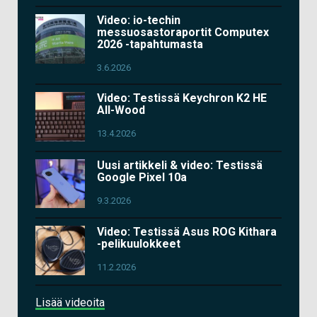
Video: io-techin
messuosastoraportit Computex
2026 -tapahtumasta
3.6.2026
Video: Testissä Keychron K2 HE
All-Wood
13.4.2026
Uusi artikkeli & video: Testissä
Google Pixel 10a
9.3.2026
Video: Testissä Asus ROG Kithara
-pelikuulokkeet
11.2.2026
Lisää videoita