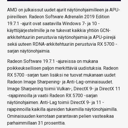
AMD on julkaissut uudet ajurit näytönohjaimilleen ja APU-
piireilleen. Radeon Software Adrenalin 2019 Edition
19.7.1 -ajurit ovat saatavilla Windows 7- ja 10 -
käyttöjärjestelmille ja ne tukevat kaikkia yhtiön GCN-
arkkitehtuuriin perustuvia näytönohjaimia ja APU-piirejä
sekä uuteen RDNA-arkkitehtuuriin perustuvia RX 5700 -
sarjan näytönohjaimia.
Radeon Software 19.7.1 -ajureissa on mukana
poikkeuksellisen paljon merkittäviä uudistuksia. Radeon
RX 5700 -sarjan tuen lisäksi ne tuovat mukanaan uudet
Radeon Image Sharpening- ja Anti-Lag-ominaisuudet.
Image Sharpening toimii Vulkan-, DirectX 9- ja DirectX 11
-rajapinnoilla ja vaatii Radeon RX 5700 -sarjan
näytönohjaimen. Anti-Lag toimii DirectX 9- ja 11 -
rajapinnoilla kaikilla ajureiden tukemilla näytönohjaimilla.
Ominaisuuden kerrotaan parantavan pelien vasteaikaa
parhaimmillaan 31 prosenttia.