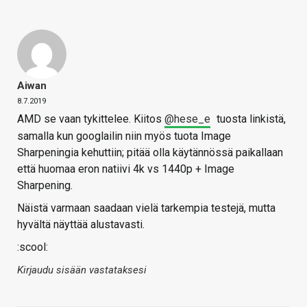
Aiwan
8.7.2019
AMD se vaan tykittelee. Kiitos
@hese_e
tuosta linkistä,
samalla kun googlailin niin myös tuota Image
Sharpeningia kehuttiin; pitää olla käytännössä paikallaan
että huomaa eron natiivi 4k vs 1440p + Image
Sharpening.
Näistä varmaan saadaan vielä tarkempia testejä, mutta
hyvältä näyttää alustavasti.
:scool:
Kirjaudu sisään vastataksesi