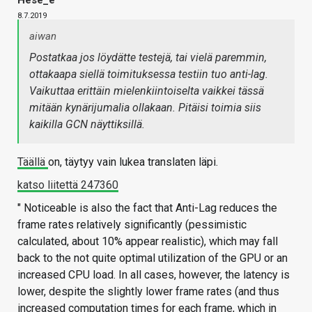
8.7.2019
aiwan
Postatkaa jos löydätte testejä, tai vielä paremmin,
ottakaapa siellä toimituksessa testiin tuo anti-lag.
Vaikuttaa erittäin mielenkiintoiselta vaikkei tässä
mitään kynärijumalia ollakaan. Pitäisi toimia siis
kaikilla GCN näyttiksillä.
Täällä
on, täytyy vain lukea translaten läpi.
katso liitettä 247360
" Noticeable is also the fact that Anti-Lag reduces the
frame rates relatively significantly (pessimistic
calculated, about 10% appear realistic), which may fall
back to the not quite optimal utilization of the GPU or an
increased CPU load. In all cases, however, the latency is
lower, despite the slightly lower frame rates (and thus
increased computation times for each frame, which in