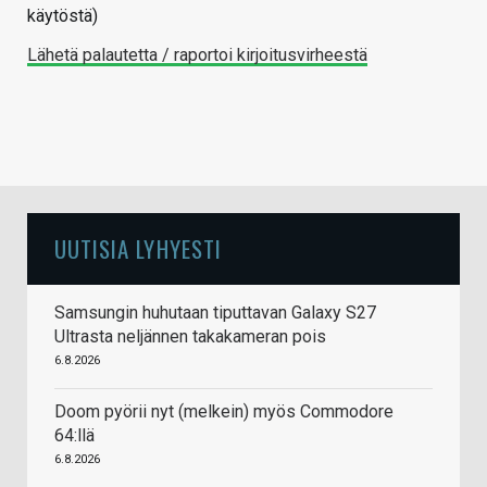
käytöstä)
Lähetä palautetta / raportoi kirjoitusvirheestä
UUTISIA LYHYESTI
Samsungin huhutaan tiputtavan Galaxy S27
Ultrasta neljännen takakameran pois
6.8.2026
Doom pyörii nyt (melkein) myös Commodore
64:llä
6.8.2026