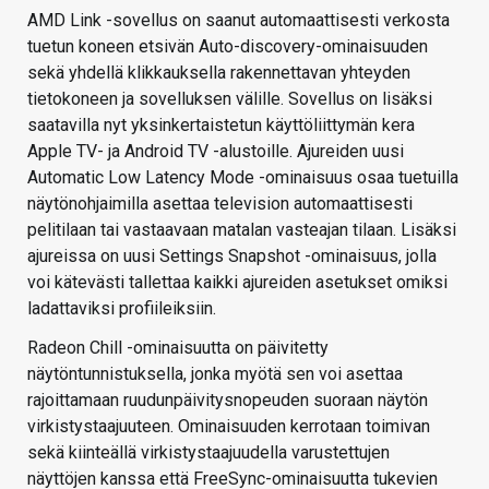
AMD Link -sovellus on saanut automaattisesti verkosta
tuetun koneen etsivän Auto-discovery-ominaisuuden
sekä yhdellä klikkauksella rakennettavan yhteyden
tietokoneen ja sovelluksen välille. Sovellus on lisäksi
saatavilla nyt yksinkertaistetun käyttöliittymän kera
Apple TV- ja Android TV -alustoille. Ajureiden uusi
Automatic Low Latency Mode -ominaisuus osaa tuetuilla
näytönohjaimilla asettaa television automaattisesti
pelitilaan tai vastaavaan matalan vasteajan tilaan. Lisäksi
ajureissa on uusi Settings Snapshot -ominaisuus, jolla
voi kätevästi tallettaa kaikki ajureiden asetukset omiksi
ladattaviksi profiileiksiin.
Radeon Chill -ominaisuutta on päivitetty
näytöntunnistuksella, jonka myötä sen voi asettaa
rajoittamaan ruudunpäivitysnopeuden suoraan näytön
virkistystaajuuteen. Ominaisuuden kerrotaan toimivan
sekä kiinteällä virkistystaajuudella varustettujen
näyttöjen kanssa että FreeSync-ominaisuutta tukevien