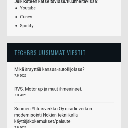
Jälkikäteen katseltavissa/kuunneltavissa:
Youtube
iTunes
Spotify
TECHBBS UUSIMMAT VIESTIT
Mikä ärsyttää kanssa-autoilijoissa?
7.8.2026
RVS, Motor up ja muut ihmeaineet.
7.8.2026
Suomen Yhteisverkko Oy:n radioverkon
modernisointi Nokian tekniikalla
käyttäjäkokemukset/palaute
7.8.2026