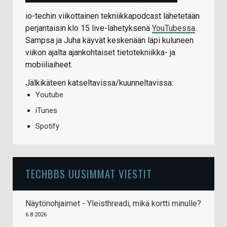
io-techin viikottainen tekniikkapodcast lähetetään
perjantaisin klo 15 live-lähetyksenä
YouTubessa
.
Sampsa ja Juha käyvät keskenään läpi kuluneen
viikon ajalta ajankohtaiset tietotekniikka- ja
mobiiliaiheet.
Jälkikäteen katseltavissa/kuunneltavissa:
Youtube
iTunes
Spotify
TECHBBS UUSIMMAT VIESTIT
Näytönohjaimet - Yleisthreadi, mikä kortti minulle?
6.8.2026