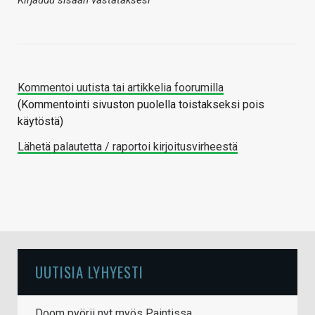
Kirjaudu sisään vastataksesi
Kommentoi uutista tai artikkelia foorumilla
(Kommentointi sivuston puolella toistakseksi pois
käytöstä)
Lähetä palautetta / raportoi kirjoitusvirheestä
UUTISIA LYHYESTI
Doom pyörii nyt myös Paintissa