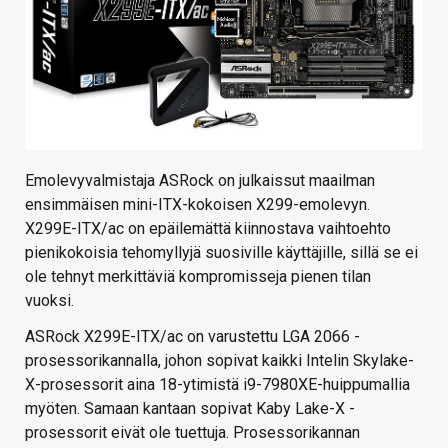
Emolevyvalmistaja ASRock on julkaissut maailman
ensimmäisen mini-ITX-kokoisen X299-emolevyn.
X299E-ITX/ac on epäilemättä kiinnostava vaihtoehto
pienikokoisia tehomyllyjä suosiville käyttäjille, sillä se ei
ole tehnyt merkittäviä kompromisseja pienen tilan
vuoksi.
ASRock X299E-ITX/ac on varustettu LGA 2066 -
prosessorikannalla, johon sopivat kaikki Intelin Skylake-
X-prosessorit aina 18-ytimistä i9-7980XE-huippumallia
myöten. Samaan kantaan sopivat Kaby Lake-X -
prosessorit eivät ole tuettuja. Prosessorikannan