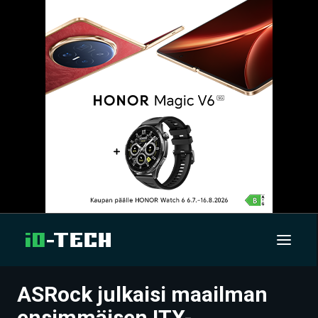
ASRock julkaisi maailman
UUTISET
ensimmäisen ITX-