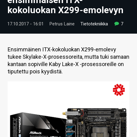
ARTIKKELIT
kokoluokan X299-emolevyn
VIDEOT
17.10.2017 - 16:01
Petrus Laine
Tietotekniikka
7
TECHBBS
TIETOA
Ensimmäinen ITX-kokoluokan X299-emolevy
tukee Skylake-X-prosessoreita, mutta tuki samaan
HINTA.FI
kantaan sopiville Kaby Lake-X -prosessoreille on
tiputettu pois kyydistä.
KAUPPA
VAIHDA TEEMA
HAKU