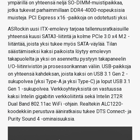
ympärillä on yhteensä neljä SO-DIMM-muistipaikkaa,
jotka tukevat parhaimmillaan DDR4-4000-nopeuksisia
muisteja. PCI Express x16 -paikkoja on odotetusti yksi.
ASRockin uusi ITX-emolevy tarjoaa tallennusratkaisuille
yhteensä kuusi SATA3-liitintä ja kolme PCIe 3.0 x4 M.2 -
liitäntää, joista yksi tukee myös SATA-väylää. Tilan
säästämiseksi kaksi paikoista löytyy emolevyn
takapuolelta ja yksi on asennettu pystyyn takapaneelin
I/O-liitinrivistön ja prosessorikannan väliin. USB-paikkoja
on yhteensä kahdeksan, joista kaksi on USB 3.1 Gen 2 -
sukupolvea (yksi Type-A ja yksi Type-C) ja loput USB 3.1
Gen 1 -sukupolvea. Verkkoyhteyksistä on vastuussa
kaksi Intelin gigabitin verkkoliitintä sekä Intelin 2T2R
Dual Band 802.11ac WiFi -ohjain. Realtekin ALC1220-
koodekkiin perustuva ääniratkaisu tukee DTS Connect- ja
Purity Sound 4 -ominaisuuksia.