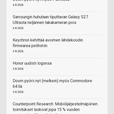
6.8.2026
Samsungin huhutaan tiputtavan Galaxy S27
Ultrasta neljännen takakameran pois
6.8.2026
Keychron kehittää avoimen lähdekoodin
firmwarea pelihiiriin
5.8.2026
Honor uudisti logonsa
5.8.2026
Doom pyörii nyt (melkein) myös Commodore
64:llä
3.8.2026
Counterpoint Research: Mobiilijärjestelmäpiirien
toimitukset laskivat jopa 15 % vuoden