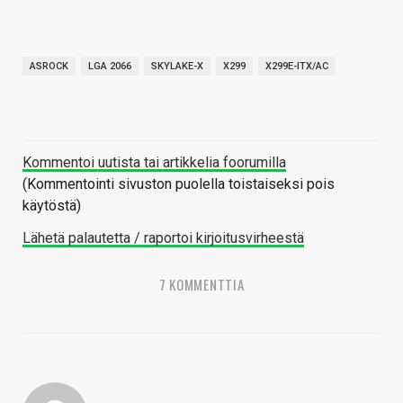
ASROCK
LGA 2066
SKYLAKE-X
X299
X299E-ITX/AC
Kommentoi uutista tai artikkelia foorumilla
(Kommentointi sivuston puolella toistaiseksi pois
käytöstä)
Lähetä palautetta / raportoi kirjoitusvirheestä
7 KOMMENTTIA