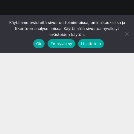
© S&J Media Oy
Käytämme evästeitä sivuston toiminnoissa, ominaisuuksissa ja
liikenteen analysoinnissa. Käyttämällä sivustoa hyväksyt
evästeiden käytön.
Ok
En hyväksy
Lisätietoja
;