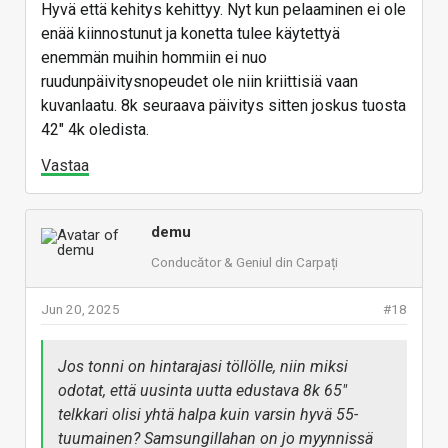
Hyvä että kehitys kehittyy. Nyt kun pelaaminen ei ole
enää kiinnostunut ja konetta tulee käytettyä
enemmän muihin hommiin ei nuo
ruudunpäivitysnopeudet ole niin kriittisiä vaan
kuvanlaatu. 8k seuraava päivitys sitten joskus tuosta
42" 4k oledista.
Vastaa
demu
Conducător & Geniul din Carpați
Jun 20, 2025
#18
Jos tonni on hintarajasi töllölle, niin miksi
odotat, että uusinta uutta edustava 8k 65"
telkkari olisi yhtä halpa kuin varsin hyvä 55-
tuumainen? Samsungillahan on jo myynnissä