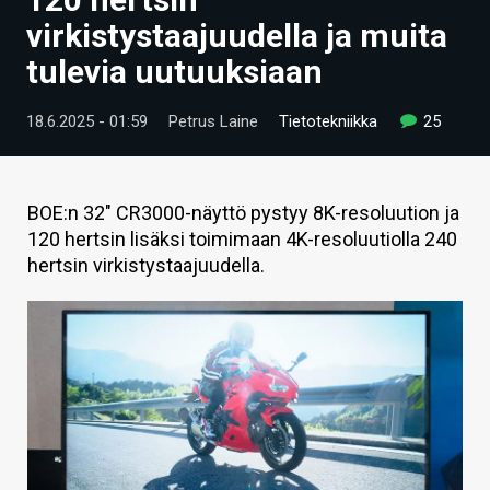
ARTIKKELIT
virkistystaajuudella ja muita
tulevia uutuuksiaan
VIDEOT
TECHBBS
18.6.2025 - 01:59
Petrus Laine
Tietotekniikka
25
TIETOA
HINTA.FI
BOE:n 32" CR3000-näyttö pystyy 8K-resoluution ja
120 hertsin lisäksi toimimaan 4K-resoluutiolla 240
KAUPPA
hertsin virkistystaajuudella.
VAIHDA TEEMA
HAKU