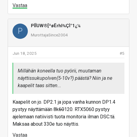
Vastaa
PÌÎUW®[ªøËrhl¾ÇÌ°1¿¼
P
MurottajaSince2004
Jun 18, 2025
#5
Millähän koneella tuo pyörii, muutaman
näyttissukupolven(5-10v?) päästä? Niin ja ne
kaapelit taas sitten...
Kaapelit on jo. DP2.1 ja jopa vanha kunnon DP1.4
pystyy näyttämään 8k
60
120. RTX5060 pystyy
ajelemaan natiivisti tuota monitoria ilman DSC:tä.
Maksaa about 330e tuo näyttis.
Vastaa