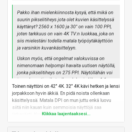
Väärinkäsitystä ei syntyisi, jos olisit kirjoittanut:
"Sateenkaariefekti liittyy nimenomaan
Pakko ihan mielenkiinnosta kysyä, että mikä on
väripyörällisiin DLP-projektoreihin. Osa
suurin pikselitiheys jota olet kuvien käsittelyssä
huippuluokan DLP-projektoreista ei käytä väripyörää
käyttänyt? 2560 x 1600 ja 30" on vain 100 PPI,
(esim. kolmisiruiset mallit), eikä niissä esiinny
joten tarkkuus on vain 4K TV:n luokkaa, joka on
sateenkaariefektiä lainkaan.".
siis mielestäni todella matala työpöytäkäyttöön
ja varsinkin kuvankäsittelyyn.
Vastaa
Uskon myös, että ongelmat valokuvissa on
nimenomaan helpompi havaita uutisen näytöllä,
jonka pikselitiheys on 275 PPI. Näytöllähän voi
jo mukavasti esikatsella valokuvia lähes 1:1
Toinen näyttöni on 42" 4K. 32" 4K kävi hetken ja lensi
ennen tulostusta. Esimerkiksi vaaka A3 300 dpi
jorpakkoon hyvin äkkiä. En pidä noista ollenkaan
kuva taitaa mahtua ruudulle photarin
käsittelyssä. Matala DPI on mun juttu enkä luovu
työkalupalkkien kanssa ilman zoomausta.
siitä niin kauan kuin semmoisia näyttöjä saa
Klikkaa laajentaaksesi...
järkevästi. Kuvaa voi aina katseluttaa
kokonaisuutena isommalla mut suuren resoluution
kuvatiedosto aliasoi hienosti siellä missä tarkennus