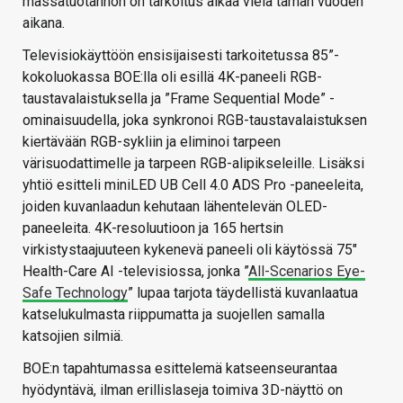
massatuotannon on tarkoitus alkaa vielä tämän vuoden
aikana.
Televisiokäyttöön ensisijaisesti tarkoitetussa 85”-
kokoluokassa BOE:lla oli esillä 4K-paneeli RGB-
taustavalaistuksella ja ”Frame Sequential Mode” -
ominaisuudella, joka synkronoi RGB-taustavalaistuksen
kiertävään RGB-sykliin ja eliminoi tarpeen
värisuodattimelle ja tarpeen RGB-alipikseleille. Lisäksi
yhtiö esitteli miniLED UB Cell 4.0 ADS Pro -paneeleita,
joiden kuvanlaadun kehutaan lähentelevän OLED-
paneeleita. 4K-resoluutioon ja 165 hertsin
virkistystaajuuteen kykenevä paneeli oli käytössä 75″
Health-Care AI -televisiossa, jonka ”
All-Scenarios Eye-
Safe Technology
” lupaa tarjota täydellistä kuvanlaatua
katselukulmasta riippumatta ja suojellen samalla
katsojien silmiä.
BOE:n tapahtumassa esittelemä katseenseurantaa
hyödyntävä, ilman erillislaseja toimiva 3D-näyttö on