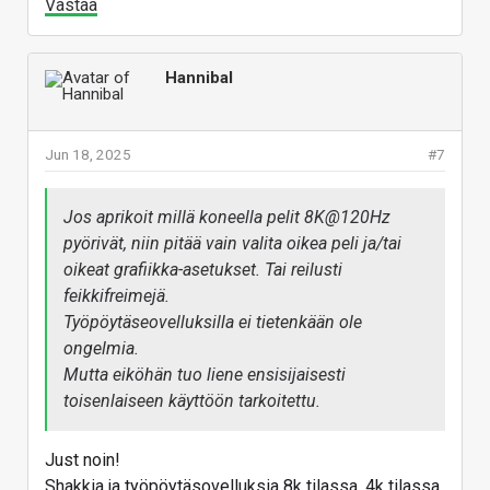
Vastaa
Hannibal
Jun 18, 2025
#7
Jos aprikoit millä koneella pelit 8K@120Hz
pyörivät, niin pitää vain valita oikea peli ja/tai
oikeat grafiikka-asetukset. Tai reilusti
feikkifreimejä.
Työpöytäseovelluksilla ei tietenkään ole
ongelmia.
Mutta eiköhän tuo liene ensisijaisesti
toisenlaiseen käyttöön tarkoitettu.
Just noin!
Shakkia ja työpöytäsovelluksia 8k tilassa. 4k tilassa