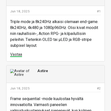
Jun 18, 2025
#1
Triple mode ja 8k240Hz alkaisi olemaan end-game.
8k240Hz, 4k480 ja 1080p960Hz. Olisi kivat moodit
niin rauhallisiin-, Action RPG- ja kilpailullisiin
peleihin. Tietenkin OLED tai μLED ja RGB-stripe
subpixel layout.
Vastaa
Astire
Jun 18, 2025
#2
Frame sequential -mode kuulostaa hyvältä
innovaatiolta. Varmasti paneelien
valmistuskustannukset pienenevät, kun kolmen