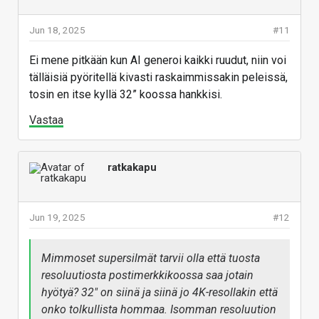
Jun 18, 2025
#11
Ei mene pitkään kun AI generoi kaikki ruudut, niin voi
tälläisiä pyöritellä kivasti raskaimmissakin peleissä,
tosin en itse kyllä 32” koossa hankkisi.
Vastaa
ratkakapu
Jun 19, 2025
#12
Mimmoset supersilmät tarvii olla että tuosta
resoluutiosta postimerkkikoossa saa jotain
hyötyä? 32" on siinä ja siinä jo 4K-resollakin että
onko tolkullista hommaa. Isomman resoluution