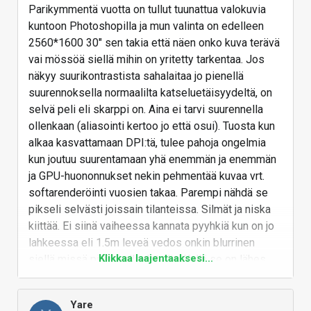
näytönohjaimissa, pelikonsoleissa ja muissa
Parikymmentä vuotta on tullut tuunattua valokuvia
laitteissa (onko vielä oikeasti muita kuvalaitteita
kuntoon Photoshopilla ja mun valinta on edelleen
joita liitetään televisioihin?).
2560*1600 30" sen takia että näen onko kuva terävä
Ehkä sitten 2-3 vuoden päästä.
vai mössöä siellä mihin on yritetty tarkentaa. Jos
näkyy suurikontrastista sahalaitaa jo pienellä
Vastaa
suurennoksella normaalilta katseluetäisyydeltä, on
selvä peli eli skarppi on. Aina ei tarvi suurennella
ollenkaan (aliasointi kertoo jo että osui). Tuosta kun
alkaa kasvattamaan DPI:tä, tulee pahoja ongelmia
kun joutuu suurentamaan yhä enemmän ja enemmän
ja GPU-huononnukset nekin pehmentää kuvaa vrt.
softarenderöinti vuosien takaa. Parempi nähdä se
pikseli selvästi joissain tilanteissa. Silmät ja niska
kiittää. Ei siinä vaiheessa kannata pyyhkiä kun on jo
lahkeessa eli 1.5m leveä vedos onkin blurrinen
Klikkaa laajentaaksesi...
siellä missä pitäisi olla detailia. Kyllä se on lähes
kaikille kuvaajille tuttua et takatöllössä kaikki näyttää
OK mut koneella paljastuu joku käpy ja roskiin
Yare
menee.