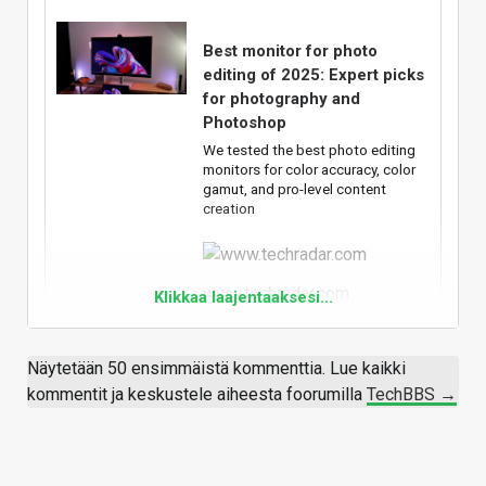
Best monitor for photo
editing of 2025: Expert picks
for photography and
Photoshop
We tested the best photo editing
monitors for color accuracy, color
gamut, and pro-level content
creation
www.techradar.com
Klikkaa laajentaaksesi...
Ainakin tuolla on järjestäin LCD-näytöt kärjessä
Näytetään 50 ensimmäistä kommenttia. Lue kaikki
Vastaa
kommentit ja keskustele aiheesta foorumilla
TechBBS →