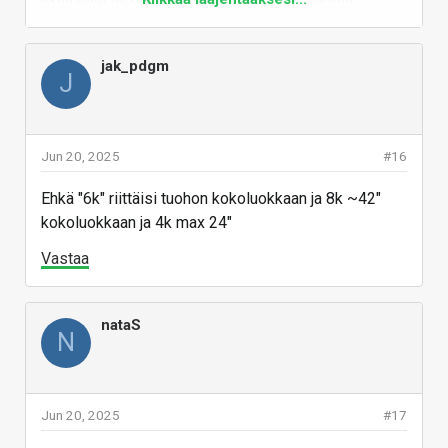
Samsung 65" Neo QLED | Hinta.fi
jak_pdgm
J
Katso päivän paras tarjous. Samsung 65" Neo QLED
puolueettomassa hintavertailussa.
hinta.fi
Jun 20, 2025
#16
Vastaa
Ehkä "6k" riittäisi tuohon kokoluokkaan ja 8k ~42"
kokoluokkaan ja 4k max 24"
Vastaa
nataS
N
Jun 20, 2025
#17