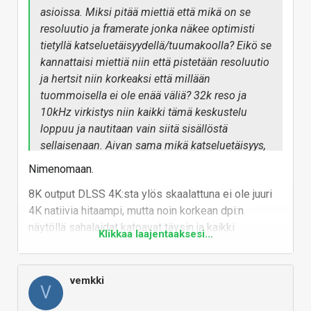
asioissa. Miksi pitää miettiä että mikä on se
resoluutio ja framerate jonka näkee optimisti
tietyllä katseluetäisyydellä/tuumakoolla? Eikö se
kannattaisi miettiä niin että pistetään resoluutio
ja hertsit niin korkeaksi että millään
tuommoisella ei ole enää väliä? 32k reso ja
10kHz virkistys niin kaikki tämä keskustelu
loppuu ja nautitaan vain siitä sisällöstä
sellaisenaan. Aivan sama mikä katseluetäisyys,
mikä sisällön natiivi resoluutio ja aivan sama
Nimenomaan.
mikä sisällön framerate niin se näkyy aina juuri
8K output DLSS 4K:sta ylös skaalattuna ei ole juuri
niin tarkasti ja juuri niin nopeasti kuin on tarvis
4K natiivia hitaampi, mutta noin korkean dpi:n
tai on tarkoitettu.
näytöllä sahalaidat katoavat täysin ja kaikki
Klikkaa laajentaaksesi...
pikselitason skaalausvirheetkin katoavat varmasti
näkymättömiin.
vemkki
Toki on jotain uusia pelejä jotka eivät pyöri edes
V
5090:lla kauhean korkeilla frameilla, mutta toisaalta