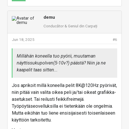
demu
Conducător & Geniul din Carpați
Jun 18, 2025
#6
Millähän koneella tuo pyörii, muutaman
näyttissukupolven(5-10v?) päästä? Niin ja ne
kaapelit taas sitten...
Jos aprikoit millä koneella pelit 8K@120Hz pyörivät,
niin pitää vain valita oikea peli ja/tai oikeat grafiikka-
asetukset. Tai reilusti feikkifreimejä.
Työpöytäseovelluksilla ei tietenkään ole ongelmia.
Mutta eiköhän tuo liene ensisijaisesti toisenlaiseen
käyttöön tarkoitettu.