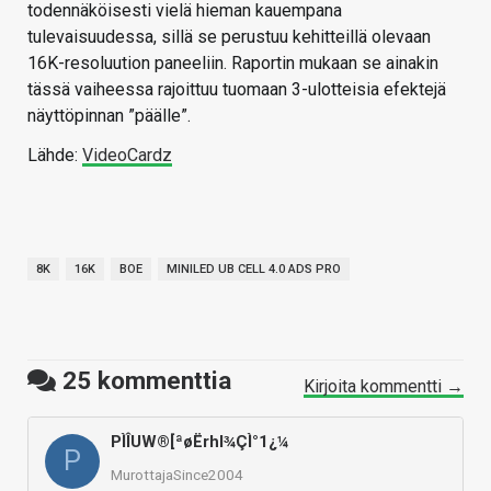
todennäköisesti vielä hieman kauempana
tulevaisuudessa, sillä se perustuu kehitteillä olevaan
16K-resoluution paneeliin. Raportin mukaan se ainakin
tässä vaiheessa rajoittuu tuomaan 3-ulotteisia efektejä
näyttöpinnan ”päälle”.
Lähde:
VideoCardz
8K
16K
BOE
MINILED UB CELL 4.0 ADS PRO
25
kommenttia
Kirjoita kommentti →
PÌÎUW®[ªøËrhl¾ÇÌ°1¿¼
P
MurottajaSince2004