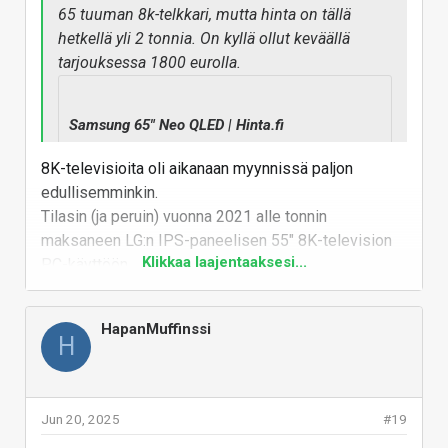
65 tuuman 8k-telkkari, mutta hinta on tällä
hetkellä yli 2 tonnia. On kyllä ollut keväällä
tarjouksessa 1800 eurolla.
Samsung 65" Neo QLED | Hinta.fi
Katso päivän paras tarjous. Samsung 65" Neo QLED
8K-televisioita oli aikanaan myynnissä paljon
puolueettomassa hintavertailussa.
edullisemminkin.
hinta.fi
Tilasin (ja peruin) vuonna 2021 alle tonnin
maksaneen LG:n IPS-paneelisen 55" 8K-television
Klikkaa laajentaaksesi...
PC-käyttöön.
Tuo olis tukenut 4K@120Hz ja 8K@60Hz, mutta
päätin, että aika (ja työpöytäni) ei ole aivan valmis
HapanMuffinssi
tuolle vielä ja ostin tilalle LG CX48 OLEDin.
H
8K-televisiot (myös OLED ja pienemmät koot)
alkavat yleistymään myös edullisemassa
Jun 20, 2025
#19
hintaluokassa, kunhan HDMI 2.2 alkaa yleistymään