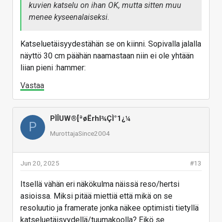
kuvien katselu on ihan OK, mutta sitten muu
menee kyseenalaiseksi.
Katseluetäisyydestähän se on kiinni. Sopivalla jalalla
näyttö 30 cm päähän naamastaan niin ei ole yhtään
liian pieni :hammer:
Vastaa
PÌÎUW®[ªøËrhl¾ÇÌ°1¿¼
P
MurottajaSince2004
Jun 20, 2025
#13
Itsellä vähän eri näkökulma näissä reso/hertsi
asioissa. Miksi pitää miettiä että mikä on se
resoluutio ja framerate jonka näkee optimisti tietyllä
katseluetäisyydellä/tuumakoolla? Eikö se