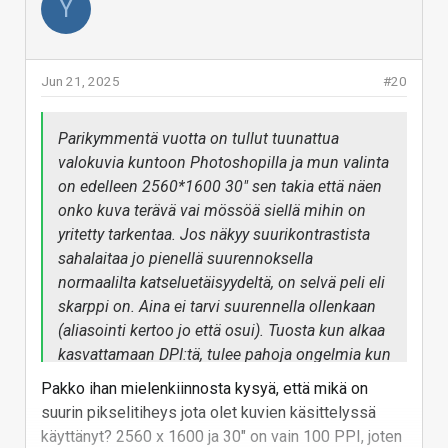
Y
Kuvien katselu näytöltä tai muu viihdekäyttö on aivan
eri asia, siinä ei haittaa isompi resoluutio, mitä ny
aliresoluutioinen materiaali menee joskus
Jun 21, 2025
#20
pehmeäksi.
Parikymmentä vuotta on tullut tuunattua
Jokainen toki tekee kuten parhaaksi katsoo.
valokuvia kuntoon Photoshopilla ja mun valinta
Varmaan tälle löytyy ostajia ihan riittävästi. Omat
on edelleen 2560*1600 30" sen takia että näen
kulahtaneet silmät kestää enää tuon 1600p 100%
onko kuva terävä vai mössöä siellä mihin on
skaalauksella työpöytäkäytössä, 4K 65" koossa
yritetty tarkentaa. Jos näkyy suurikontrastista
hieman kauempaa tai yli 100" 8K ja sohvaetäisyys.
sahalaitaa jo pienellä suurennoksella
Vastaa
normaalilta katseluetäisyydeltä, on selvä peli eli
skarppi on. Aina ei tarvi suurennella ollenkaan
(aliasointi kertoo jo että osui). Tuosta kun alkaa
kasvattamaan DPI:tä, tulee pahoja ongelmia kun
joutuu suurentamaan yhä enemmän ja
Pakko ihan mielenkiinnosta kysyä, että mikä on
enemmän ja GPU-huononnukset nekin
suurin pikselitiheys jota olet kuvien käsittelyssä
pehmentää kuvaa vrt. softarenderöinti vuosien
käyttänyt? 2560 x 1600 ja 30" on vain 100 PPI, joten