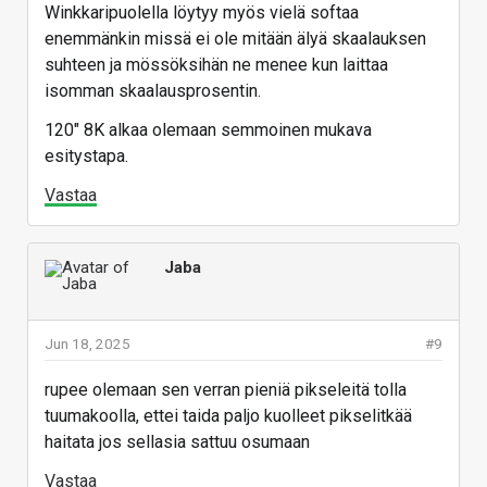
Winkkaripuolella löytyy myös vielä softaa
enemmänkin missä ei ole mitään älyä skaalauksen
suhteen ja mössöksihän ne menee kun laittaa
isomman skaalausprosentin.
120" 8K alkaa olemaan semmoinen mukava
esitystapa.
Vastaa
Jaba
Jun 18, 2025
#9
rupee olemaan sen verran pieniä pikseleitä tolla
tuumakoolla, ettei taida paljo kuolleet pikselitkää
haitata jos sellasia sattuu osumaan
Vastaa