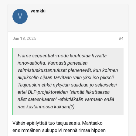
vemkki
V
Jun 18, 2025
#4
Frame sequential -mode kuulostaa hyvältä
innovaatiolta. Varmasti paneelien
valmistuskustannukset pienenevät, kun kolmen
alipikselin sijaan tarvitaan vain yksi iso pikseli.
Taajuuskin ehkä nykyään saadaan jo sellaiseksi
ettei DLP-projektoreiden "silmää liikuttaessa
näet sateenkaaren" -efektiäkään varmaan enää
näe käytännössä kukaan(?)
Vähän epäilyttää tuo taajuusasia. Mahtaako
ensimmäinen sukupolvi mennä rimaa hipoen.