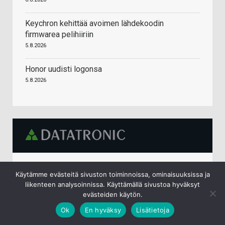
Keychron kehittää avoimen lähdekoodin
firmwarea pelihiiriin
5.8.2026
Honor uudisti logonsa
5.8.2026
Thermalright Peerless Assassin 120 SE Suoritin
Käytämme evästeitä sivuston toiminnoissa, ominaisuuksissa ja
Jäähdytyslevy/jäähdytin 12 cm Musta
liikenteen analysoinnissa. Käyttämällä sivustoa hyväksyt
34,90 €
evästeiden käytön.
Ok
En hyväksy
Lisätietoja
Thermal Grizzly PhaseSheet PTM jäähdytyslevyn