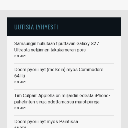
UUTISIA LYHYESTI
Samsungin huhutaan tiputtavan Galaxy S27
Ultrasta neljännen takakameran pois
8.8.2026
Doom pyörii nyt (melkein) myös Commodore
64:llä
8.8.2026
Tim Culpan: Applella on miljardin edestä iPhone-
puhelinten siruja odottamassa muistipiirejä
8.8.2026
Doom pyörii nyt myös Paintissa
6.8.2026