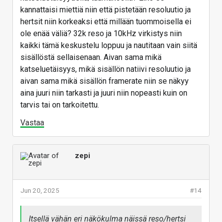
kannattaisi miettiä niin että pistetään resoluutio ja
hertsit niin korkeaksi että millään tuommoisella ei
ole enää väliä? 32k reso ja 10kHz virkistys niin
kaikki tämä keskustelu loppuu ja nautitaan vain siitä
sisällöstä sellaisenaan. Aivan sama mikä
katseluetäisyys, mikä sisällön natiivi resoluutio ja
aivan sama mikä sisällön framerate niin se näkyy
aina juuri niin tarkasti ja juuri niin nopeasti kuin on
tarvis tai on tarkoitettu.
Vastaa
zepi
Jun 20, 2025
#14
Itsellä vähän eri näkökulma näissä reso/hertsi