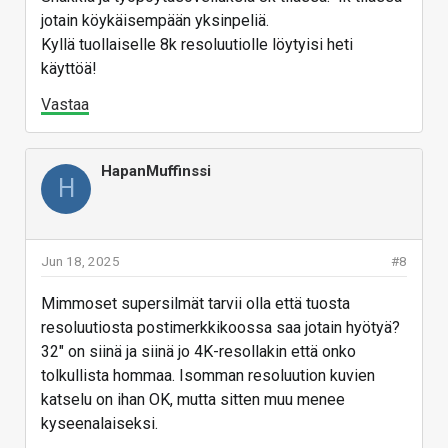
jotain köykäisempään yksinpeliä.
Kyllä tuollaiselle 8k resoluutiolle löytyisi heti
käyttöä!
Vastaa
HapanMuffinssi
H
Jun 18, 2025
#8
Mimmoset supersilmät tarvii olla että tuosta
resoluutiosta postimerkkikoossa saa jotain hyötyä?
32" on siinä ja siinä jo 4K-resollakin että onko
tolkullista hommaa. Isomman resoluution kuvien
katselu on ihan OK, mutta sitten muu menee
kyseenalaiseksi.