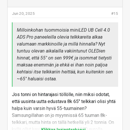
on tuhansia vähän vanhempia pelejä jotka pyörivät.
Vastaa
Jun 20, 2025
#15
Milloinkohan tuommoisia miniLED UB Cell 4.0
ADS Pro paneeleilla olevia telkkareita alkaa
valumaan markkinoille ja millä hinnalla? Nyt
tuntuu olevan aikalailla vakiintunut OLEDien
hinnat, että 55" on sen 999€ ja isommat tietysti
maksaa enemmän ja ehkä ei ihan noin paljoa
kehtaisi itse telkkariin heittää, kun kuitenkin sen
~65" haluaisi ostaa.
Jos tonni on hintarajasi töllölle, niin miksi odotat,
että uusinta uutta edustava 8k 65" telkkari olisi yhtä
halpa kuin varsin hyvä 55-tuumainen?
Samsungillahan on jo myynnissä 65 tuuman 8k-
telkkari, mutta hinta on tällä hetkellä yli 2 tonnia. On
kyllä ollut keväällä tarjouksessa 1800 eurolla.
Klikkaa laajentaaksesi...