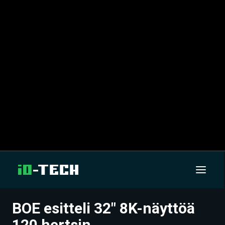
BOE esitteli 32″ 8K-näyttöä
UUTISET
120 hertsin