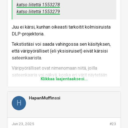
katso liitettä 1553278
katso liitettä 1553279
Juu ei kärsi, kunhan oikeasti tarkoitit kolmisiruista
DLP-projektoria.
Tekstistäsi voi saada vahingossa sen käsityksen,
että väripyörälliset (eli yksisiruiset) eivät kärsisi
sateenkaarista.
Väripyörälliset ovat nimenomaan niitä, joilla
sateenkaaria voi näkyä, koska eri värit näytetään
Klikkaa laajentaaksesi...
vuorotellen pyörimisen tahdissa. Väripyorällisissä
valmistaja saa hillittyä sateenkaaria nostamalla
väripyorän nopeuden 6x ja/tai RGBRGB-väripyörällä.
HapanMuffinssi
H
Edullisten tykkien 4x-pyörällä herkät katsojat, kuten
minä, näkevät sateenkaaria silmiä
räpäyttäessä/liikuttaessa tai vaaleassa objektissa
tummalla taustalla.
Jun 23, 2025
#23