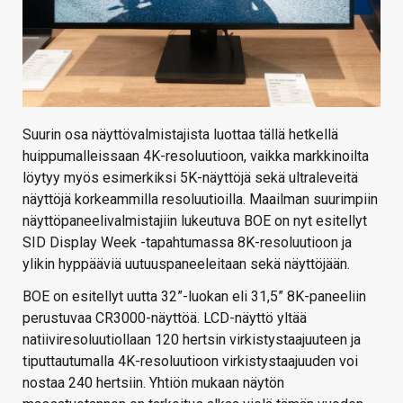
Suurin osa näyttövalmistajista luottaa tällä hetkellä
huippumalleissaan 4K-resoluutioon, vaikka markkinoilta
löytyy myös esimerkiksi 5K-näyttöjä sekä ultraleveitä
näyttöjä korkeammilla resoluutioilla. Maailman suurimpiin
näyttöpaneelivalmistajiin lukeutuva BOE on nyt esitellyt
SID Display Week -tapahtumassa 8K-resoluutioon ja
ylikin hyppääviä uutuuspaneeleitaan sekä näyttöjään.
BOE on esitellyt uutta 32”-luokan eli 31,5” 8K-paneeliin
perustuvaa CR3000-näyttöä. LCD-näyttö yltää
natiiviresoluutiollaan 120 hertsin virkistystaajuuteen ja
tiputtautumalla 4K-resoluutioon virkistystaajuuden voi
nostaa 240 hertsiin. Yhtiön mukaan näytön