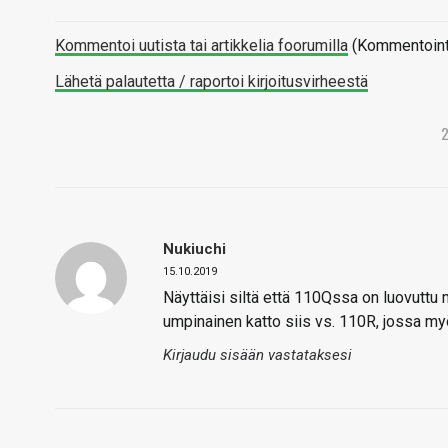
Kommentoi uutista tai artikkelia foorumilla
(Kommentointi 
Lähetä palautetta / raportoi kirjoitusvirheestä
Nukiuchi
15.10.2019
Näyttäisi siltä että 110Qssa on luovuttu
umpinainen katto siis vs. 110R, jossa my
Kirjaudu sisään vastataksesi