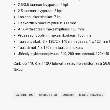
2,5/3,5 tuuman levypaikat: 2 kpl
2,5 tuuman levypaikat: 2 kpl
Laajennuskorttipaikat: 7 kpl
Lisäkorttien maksimipituus: 330 mm
ATX-virtalähteen maksimipituus: 180 mm
Prosessoricoolerin maksimikorkeus: 160 mm
Tuuletinpaikat: 3 x 120/2 x 140 mm edessä, 1 x 120 mm
Tuulettimet: 1 x 120 mm tuuletin mukana
Jäähdytinyhteensopivuus: 240, 280 mm edessä, 120/14
Carbide 110R ja 110Q tulevat saataville välittömästi 59
takuu.
CARBIDE 110Q
CARBIDE 110R
CORSAIR
MIDITORNIKOTELO