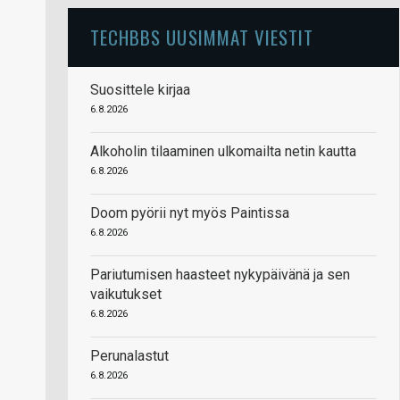
TECHBBS UUSIMMAT VIESTIT
Suosittele kirjaa
6.8.2026
Alkoholin tilaaminen ulkomailta netin kautta
6.8.2026
Doom pyörii nyt myös Paintissa
6.8.2026
Pariutumisen haasteet nykypäivänä ja sen
vaikutukset
6.8.2026
Perunalastut
6.8.2026