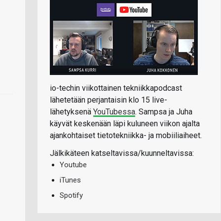
io-techin viikottainen tekniikkapodcast
lähetetään perjantaisin klo 15 live-
lähetyksenä
YouTubessa
. Sampsa ja Juha
käyvät keskenään läpi kuluneen viikon ajalta
ajankohtaiset tietotekniikka- ja mobiiliaiheet.
Jälkikäteen katseltavissa/kuunneltavissa:
Youtube
iTunes
Spotify