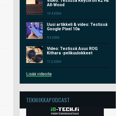
Video: Testissä Keychron K2 HE
All-Wood
13.4.2026
Uusi artikkeli & video: Testissä
Google Pixel 10a
9.3.2026
Video: Testissä Asus ROG
Kithara -pelikuulokkeet
11.2.2026
Lisää videoita
TEKNIIKKAPODCAST