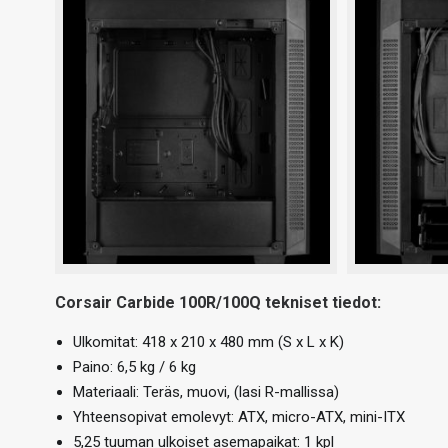
Corsair Carbide 100R/100Q tekniset tiedot:
Ulkomitat: 418 x 210 x 480 mm (S x L x K)
Paino: 6,5 kg / 6 kg
Materiaali: Teräs, muovi, (lasi R-mallissa)
Yhteensopivat emolevyt: ATX, micro-ATX, mini-ITX
5,25 tuuman ulkoiset asemapaikat: 1 kpl