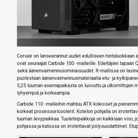
Corsair on lanseerannut uudet edulliseen hintaluokkaan
ovat seuraajat Carbide 100 -malleille. Edeltäjien tapaan
sekä äänenvaimennusominaisuudet. R-mallissa on lasinen 
puolestaan äänenvaimennusmateriaalia etu- ja kylkipane
5,25 tuuman asemapaikasta on luovuttu ja ulkomittojen mi
lyhyempiä ja korkeampia.
Carbide 110 -malleihin mahtuu ATX-kokoiset ja pienem
korkeat prosessoricoolerit. Kotelon pohjalla on irrotett
tuuman levypaikkaa. Tuuletinpaikkoja on kaikkiaan viisi,
pohjassa ja katossa on irrotettavat pölysuodattimet. Etu