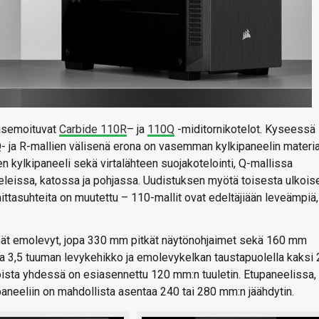
 asemoituvat
Carbide 110R
– ja
110Q
-miditornikotelot. Kyseessä
 Q- ja R-mallien välisenä erona on vasemman kylkipaneelin materia
kylkipaneeli sekä virtalähteen suojakotelointi, Q-mallissa
eleissa, katossa ja pohjassa. Uudistuksen myötä toisesta ulkois
ttasuhteita on muutettu – 110-mallit ovat edeltäjiään leveämpiä,
mät emolevyt, jopa 330 mm pitkät näytönohjaimet sekä 160 mm
ava 3,5 tuuman levykehikko ja emolevykelkan taustapuolella kaksi 
 joista yhdessä on esiasennettu 120 mm:n tuuletin. Etupaneelissa,
paneeliin on mahdollista asentaa 240 tai 280 mm:n jäähdytin.