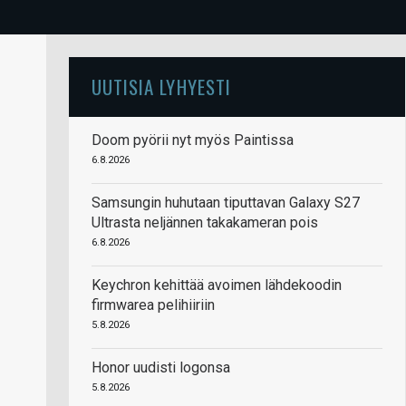
UUTISIA LYHYESTI
Doom pyörii nyt myös Paintissa
6.8.2026
Samsungin huhutaan tiputtavan Galaxy S27
Ultrasta neljännen takakameran pois
6.8.2026
Keychron kehittää avoimen lähdekoodin
firmwarea pelihiiriin
5.8.2026
Honor uudisti logonsa
5.8.2026