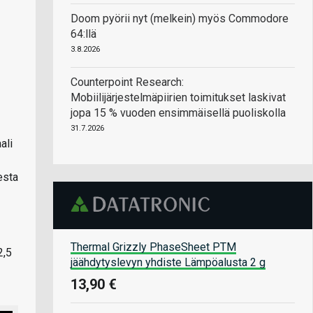
Doom pyörii nyt (melkein) myös Commodore
64:llä
3.8.2026
Counterpoint Research:
Mobiilijärjestelmäpiirien toimitukset laskivat
jopa 15 % vuoden ensimmäisellä puoliskolla
31.7.2026
ali
esta
Thermal Grizzly PhaseSheet PTM
2,5
jäähdytyslevyn yhdiste Lämpöalusta 2 g
13,90 €