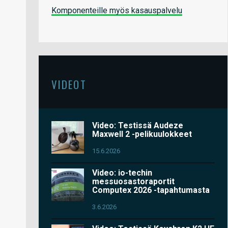
Komponenteille myös kasauspalvelu
VIDEOT
Video: Testissä Audeze
Maxwell 2 -pelikuulokkeet
15.6.2026
Video: io-techin
messuosastoraportit
Computex 2026 -tapahtumasta
3.6.2026