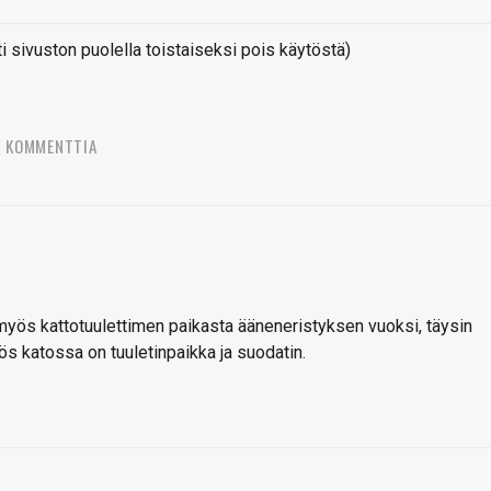
sivuston puolella toistaiseksi pois käytöstä)
2 KOMMENTTIA
 myös kattotuulettimen paikasta ääneneristyksen vuoksi, täysin
ös katossa on tuuletinpaikka ja suodatin.