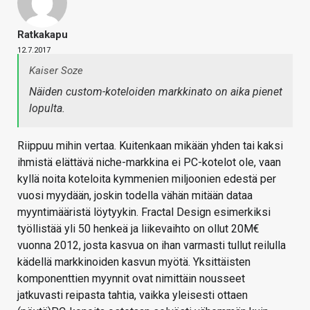
Ratkakapu
12.7.2017
Kaiser Soze
Näiden custom-koteloiden markkinato on aika pienet
lopulta.
Riippuu mihin vertaa. Kuitenkaan mikään yhden tai kaksi
ihmistä elättävä niche-markkina ei PC-kotelot ole, vaan
kyllä noita koteloita kymmenien miljoonien edestä per
vuosi myydään, joskin todella vähän mitään dataa
myyntimääristä löytyykin. Fractal Design esimerkiksi
työllistää yli 50 henkeä ja liikevaihto on ollut 20M€
vuonna 2012, josta kasvua on ihan varmasti tullut reilulla
kädellä markkinoiden kasvun myötä. Yksittäisten
komponenttien myynnit ovat nimittäin nousseet
jatkuvasti reipasta tahtia, vaikka yleisesti ottaen