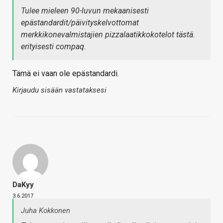
Tulee mieleen 90-luvun mekaanisesti
epästandardit/päivityskelvottomat
merkkikonevalmistajien pizzalaatikkokotelot tästä.
erityisesti compaq.
Tämä ei vaan ole epästandardi.
Kirjaudu sisään vastataksesi
DaKyy
3.6.2017
Juha Kokkonen