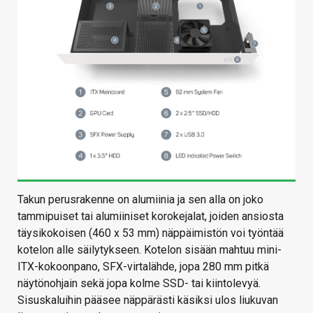
Takun perusrakenne on alumiinia ja sen alla on joko
tammipuiset tai alumiiniset korokejalat, joiden ansiosta
täysikokoisen (460 x 53 mm) näppäimistön voi työntää
kotelon alle säilytykseen. Kotelon sisään mahtuu mini-
ITX-kokoonpano, SFX-virtalähde, jopa 280 mm pitkä
näytönohjain sekä jopa kolme SSD- tai kiintolevyä.
Sisuskaluihin pääsee näppärästi käsiksi ulos liukuvan