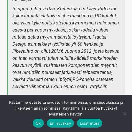
Riippuu mihin vertaa. Kuitenkaan mikään yhden tai
kaksi ihmistä elättävä niche-markkina ei PC-kotelot
ole, vaan kyllä noita koteloita kymmenien miljoonien
edestä per vuosi myydään, joskin todella vähän
mitään dataa myyntimääristä löytyykin. Fractal
Design esimerkiksi työllistää yli 50 henkeä ja
liikevaihto on ollut 20M€ vuonna 2012, josta kasvua
on ihan varmasti tullut reilulla kädellä markkinoiden
kasvun myötä. Yksittäisten komponenttien myynnit
ovat nimittäin nousseet jatkuvasti reipasta tahtia,
vaikka yleisesti ottaen (pöytä)PC-koneita ostetaan
selvästi vähemmän kuin ennen esim. yrityksiin.
No omasta mielestä "kymmenien miljoonien"
Käytämme evästeitä sivuston toiminnoissa, ominaisuuksissa ja
liikenteen analysoinnissa. Käyttämällä sivustoa hyväksyt
maailmanlaajuinen markkina on hyvin pieni ja niche.
evästeiden käytön.
Fractal tekee erittäin käytännöllisiä koteloita jotka
Ok
En hyväksy
Lisätietoja
sopivat kaikille. Tässä uutisessa on hyvin pienelle
porukalle sopiva tuote. Toivotaan että menestyy, mutta