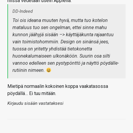
niissä vedetään usein Applella.
DD-Indeed
Toi ois ideana muuten hyvä, mutta tuo kotelon
mataluus tuo sen ongelman, ettei sinne mahu
kunnon jäähyjä sisään –> käyttäjäkunta rajaantuu
vain toimistohommiin. Design on sinänsä jees,
tuossa on yritetty yhdistää tietokonetta
huonekalumaiseen ulkonäköön. Suurin osa silti
vannoo edelleen sen pystypönttö ja näyttö pöydälle-
rutiinin nimeen.
Mietipä normaalin kokoinen koppa vaakatasossa
pöydällä… Ei tuu mitään.
Kirjaudu sisään vastataksesi