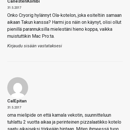
CanestenKombi
31.5.2017
Onko Cryorig hylännyt Ola-kotelon, joka esiteltiin samaan
aikaan Takun kanssa? Harmi jos näin on käynyt, olisi ollut
pienillä parannuksilla mielestäni hieno koppa, vaikka
muistuttikin Mac Pro:ta.
Kirjaudu sisään vastataksesi
CalEpitan
31.5.2017
oma mielipide on että kamala vekotin, suunnitteluun
tuhlattu 2 vuotta aikaa ja perinteinen pizzalaatikko kotelo
saatu aikaiseksi törkeään hintaan. Miten ihmeessä tuon