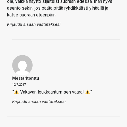
ole, vaikka näyttö sijaitsisi suoraan edessä. Ihan hyvä
asento sekin, jos päätä pitää ryhdikkäästi ylhäällä ja
katse suoraan eteenpäin.
Kirjaudu sisään vastataksesi
Mestaritonttu
12.7.2017
”
Vakavan loukkaantumisen vaara!
”
Kirjaudu sisään vastataksesi