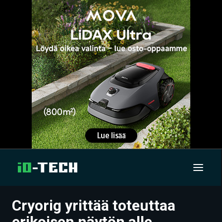
Cryorig yrittää toteuttaa
UUTISET
erikoisen näytön alle