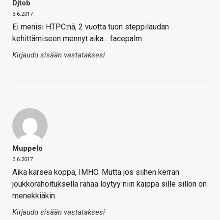
Djtob
3.6.2017
Ei menisi HTPC:nä, 2 vuotta tuon steppilaudan
kehittämiseen mennyt aika…:facepalm:
Kirjaudu sisään vastataksesi
Muppelo
3.6.2017
Aika karsea koppa, IMHO. Mutta jos siihen kerran
joukkorahoituksella rahaa löytyy niin kaippa sille sillon on
menekkiäkin.
Kirjaudu sisään vastataksesi