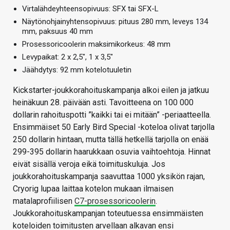
Virtalähdeyhteensopivuus: SFX tai SFX-L
Näytönohjainyhtensopivuus: pituus 280 mm, leveys 134
mm, paksuus 40 mm
Prosessoricoolerin maksimikorkeus: 48 mm
Levypaikat: 2 x 2,5″, 1 x 3,5″
Jäähdytys: 92 mm kotelotuuletin
Kickstarter-joukkorahoituskampanja alkoi eilen ja jatkuu
heinäkuun 28. päivään asti. Tavoitteena on 100 000
dollarin rahoituspotti ”kaikki tai ei mitään” -periaatteella.
Ensimmäiset 50 Early Bird Special -koteloa olivat tarjolla
250 dollarin hintaan, mutta tällä hetkellä tarjolla on enää
299-395 dollarin haarukkaan osuvia vaihtoehtoja. Hinnat
eivät sisällä veroja eikä toimituskuluja. Jos
joukkorahoituskampanja saavuttaa 1000 yksikön rajan,
Cryorig lupaa laittaa kotelon mukaan ilmaisen
matalaprofiilisen
C7-prosessoricoolerin
.
Joukkorahoituskampanjan toteutuessa ensimmäisten
koteloiden toimitusten arvellaan alkavan ensi