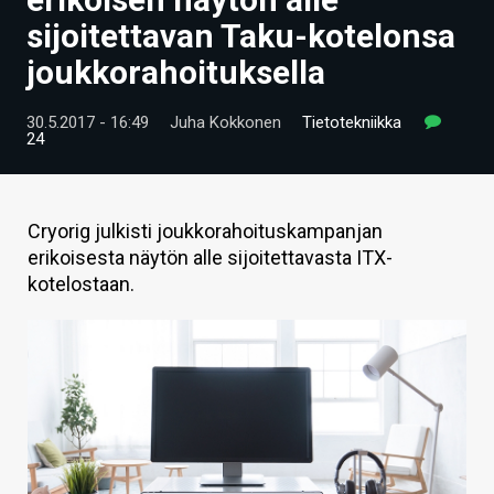
ARTIKKELIT
sijoitettavan Taku-kotelonsa
joukkorahoituksella
VIDEOT
TECHBBS
30.5.2017 - 16:49
Juha Kokkonen
Tietotekniikka
24
TIETOA
HINTA.FI
Cryorig julkisti joukkorahoituskampanjan
erikoisesta näytön alle sijoitettavasta ITX-
KAUPPA
kotelostaan.
VAIHDA TEEMA
HAKU