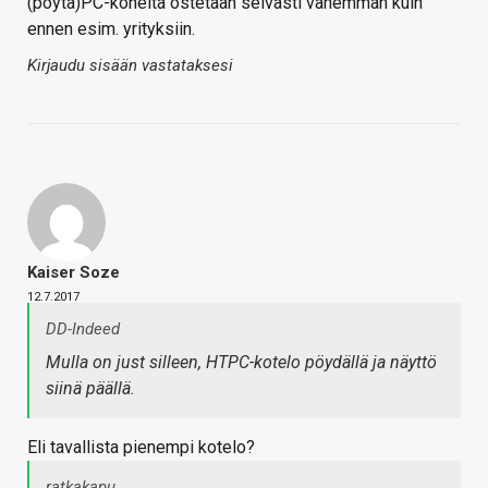
(pöytä)PC-koneita ostetaan selvästi vähemmän kuin
ennen esim. yrityksiin.
Kirjaudu sisään vastataksesi
Kaiser Soze
12.7.2017
DD-Indeed
Mulla on just silleen, HTPC-kotelo pöydällä ja näyttö
siinä päällä.
Eli tavallista pienempi kotelo?
ratkakapu