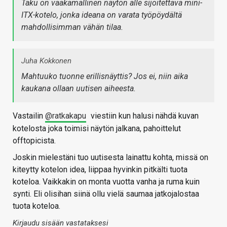
Taku on vaakamallinen näytön alle sijoitettava mini-
ITX-kotelo, jonka ideana on varata työpöydältä
mahdollisimman vähän tilaa.
Juha Kokkonen
Mahtuuko tuonne erillisnäyttis? Jos ei, niin aika
kaukana ollaan uutisen aiheesta.
Vastailin
@ratkakapu
viestiin kun halusi nähdä kuvan
kotelosta joka toimisi näytön jalkana, pahoittelut
offtopicista.
Joskin mielestäni tuo uutisesta lainattu kohta, missä on
kiteytty kotelon idea, liippaa hyvinkin pitkälti tuota
koteloa. Vaikkakin on monta vuotta vanha ja ruma kuin
synti. Eli olisihan siinä ollu vielä saumaa jatkojalostaa
tuota koteloa.
Kirjaudu sisään vastataksesi