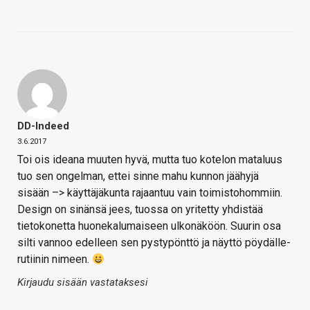
DD-Indeed
3.6.2017
Toi ois ideana muuten hyvä, mutta tuo kotelon mataluus
tuo sen ongelman, ettei sinne mahu kunnon jäähyjä
sisään –> käyttäjäkunta rajaantuu vain toimistohommiin.
Design on sinänsä jees, tuossa on yritetty yhdistää
tietokonetta huonekalumaiseen ulkonäköön. Suurin osa
silti vannoo edelleen sen pystypönttö ja näyttö pöydälle-
rutiinin nimeen.
Kirjaudu sisään vastataksesi