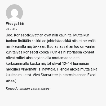
Weega666
30.5.2017
Joo. Konseptikuvathan ovat niin kauniita. Mutta kun
tuohon lisätään kaikki se johtohässäkkä niin ei se enää
niin kauniilta näytäkkään. Itse asiassahan tuo on vanha
kun taivas konsepti koska PC:n esihistoriassa koneet
olivat miltei aina näytön alla nostamassa sitä
korkeammalle koska näytöt olivat 12-14 tuumaisia
hercules vihermatriisi näyttöjä. Hienoja aikoja mutta aika
kuultaa muistot. Vivá Starwritter ja starcalc ennen Excel
aikaa;)
Kirjaudu sisään vastataksesi