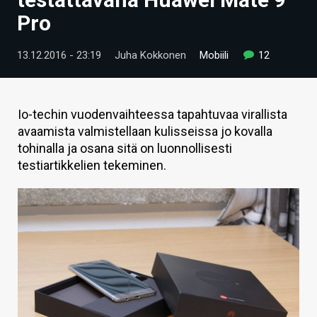
ARTIKKELIT
Pro
VIDEOT
13.12.2016 - 23:19
Juha Kokkonen
Mobiili
12
TECHBBS
TIETOA
Io-techin vuodenvaihteessa tapahtuvaa virallista
avaamista valmistellaan kulisseissa jo kovalla
HINTA.FI
tohinalla ja osana sitä on luonnollisesti
testiartikkelien tekeminen.
KAUPPA
VAIHDA TEEMA
HAKU