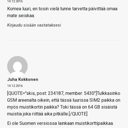
14.12.2016
Komea luuri, en tosin vielä tunne tarvetta päivittää omaa
mate seiskaa.
Kirjaudu sisään vastataksesi
Juha Kokkonen
14.12.2016
[QUOTE="skis, post: 234187, member: 5430"]Tulkkasinko
GSM areenalta oikein, että tässä luurissa SIM2 paikka on
myös muistikortin paikka? Toki tässä on 64 GB sisäistä
muistia joka riittää aika pitkälle.[/QUOTE]
Ei ole Suomen versiossa lainkaan muistikorttipaikkaa.