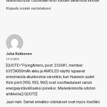
taskumurossa. Odotetaan ensi vuoden alkamista innolla!
Kirjaudu sisään vastataksesi
Juha Kokkonen
14.12.2016
[QUOTE="FlyingAntero, post: 232681, member:
635"]4000mAh akku ja AMOLED näyttö lupaavat
erinomaista akunkestoa varsinkin, kun Huawein uudet
Kirin piirit (950, 955, 960) ovat osoittautuneet varsin
energiaystävälliseksi piireiksi. Mielenkiinnolla odoton
artikkelia.[/QUOTE]
Juuri näin. Samat ennakko-odotukset ovat myös itselläni.