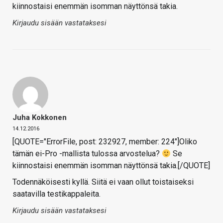
kiinnostaisi enemmän isomman näyttönsä takia.
Kirjaudu sisään vastataksesi
Juha Kokkonen
14.12.2016
[QUOTE="ErrorFile, post: 232927, member: 224"]Oliko
tämän ei-Pro -mallista tulossa arvostelua?
Se
kiinnostaisi enemmän isomman näyttönsä takia.[/QUOTE]
Todennäköisesti kyllä. Siitä ei vaan ollut toistaiseksi
saatavilla testikappaleita.
Kirjaudu sisään vastataksesi