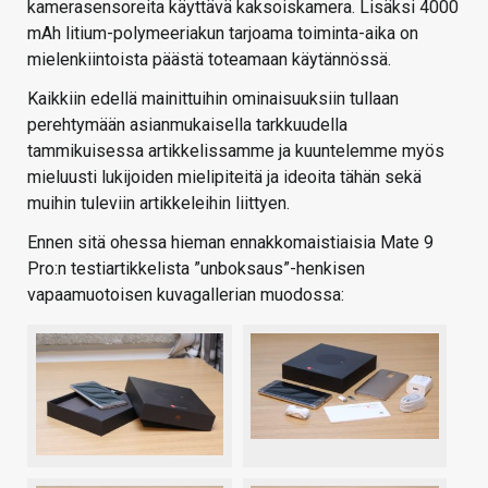
kamerasensoreita käyttävä kaksoiskamera. Lisäksi 4000
mAh litium-polymeeriakun tarjoama toiminta-aika on
mielenkiintoista päästä toteamaan käytännössä.
Kaikkiin edellä mainittuihin ominaisuuksiin tullaan
perehtymään asianmukaisella tarkkuudella
tammikuisessa artikkelissamme ja kuuntelemme myös
mieluusti lukijoiden mielipiteitä ja ideoita tähän sekä
muihin tuleviin artikkeleihin liittyen.
Ennen sitä ohessa hieman ennakkomaistiaisia Mate 9
Pro:n testiartikkelista ”unboksaus”-henkisen
vapaamuotoisen kuvagallerian muodossa: