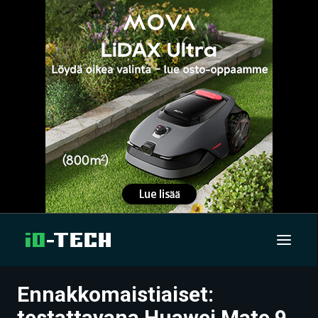
Ennakkomaistiaiset:
UUTISET
testattavana Huawei Mate 9