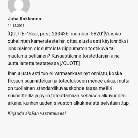
Juha Kokkonen
14.12.2016
[QUOTE="Scar, post: 233436, member: 5820"]Voisiko
puhelinten kameratesteihin ottaa alusta asti käytännöksi
jonkinlainen olosuhteista riippumaton testikuva tai
muutama sellainen? Kuvaustilanne toistettaisiin aina
uutta laitetta testatessa.[/QUOTE]
Ihan alusta asti tuo ei varmaankaan nyt onnistu, koska
fiksuun suunnitteluun ja toteutukseen menee aikaa, mutta
on tuollainen standardikuvauskohde tässä meillä
suunnitteilla ja pyrin toteuttamaan sellaisen alkuvuoden
aikana, kunhan uuden sivuston alkukiireistä selvitään :tup:
Kirjaudu sisään vastataksesi