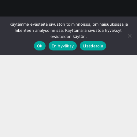
© S&J Media Oy
Käytämme evästeitä sivuston toiminnoissa, ominaisuuksissa ja
liikenteen analysoinnissa. Käyttämällä sivustoa hyväksyt
evästeiden käytön.
Ok
En hyväksy
Lisätietoja
;