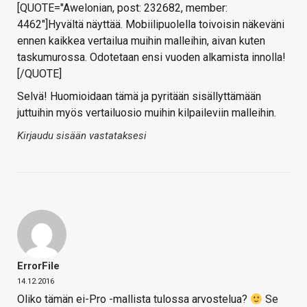
[QUOTE="Awelonian, post: 232682, member:
4462"]Hyvältä näyttää. Mobiilipuolella toivoisin näkeväni
ennen kaikkea vertailua muihin malleihin, aivan kuten
taskumurossa. Odotetaan ensi vuoden alkamista innolla!
[/QUOTE]
Selvä! Huomioidaan tämä ja pyritään sisällyttämään
juttuihin myös vertailuosio muihin kilpaileviin malleihin.
Kirjaudu sisään vastataksesi
ErrorFile
14.12.2016
Oliko tämän ei-Pro -mallista tulossa arvostelua?
Se