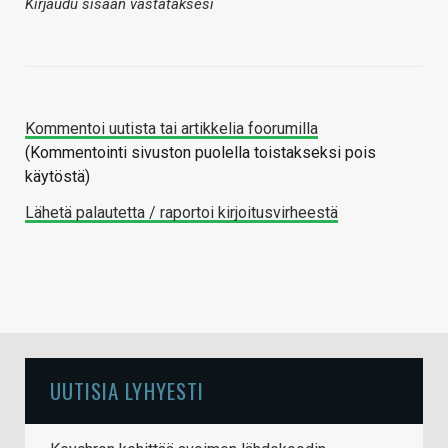
Kirjaudu sisään vastataksesi
Kommentoi uutista tai artikkelia foorumilla
(Kommentointi sivuston puolella toistakseksi pois
käytöstä)
Lähetä palautetta / raportoi kirjoitusvirheestä
UUTISIA LYHYESTI