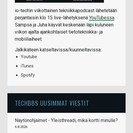
io-techin viikottainen tekniikkapodcast lähetetään
perjantaisin klo 15 live-lähetyksenä
YouTubessa
.
Sampsa ja Juha käyvät keskenään läpi kuluneen
viikon ajalta ajankohtaiset tietotekniikka- ja
mobiiliaiheet.
Jälkikäteen katseltavissa/kuunneltavissa:
Youtube
iTunes
Spotify
TECHBBS UUSIMMAT VIESTIT
Näytönohjaimet - Yleisthreadi, mikä kortti minulle?
6.8.2026