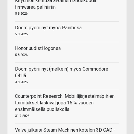
Keychron kehittää avoimen lähdekoodin
firmwarea pelihiiriin
5.8.2026
Doom pyörii nyt myös Paintissa
5.8.2026
Honor uudisti logonsa
5.8.2026
Doom pyörii nyt (melkein) myös Commodore
64:llä
3.8.2026
Counterpoint Research: Mobiilijärjestelmäpiirien
toimitukset laskivat jopa 15 % vuoden
ensimmäisellä puoliskolla
31.7.2026
Valve julkaisi Steam Machinen kotelon 3D CAD -