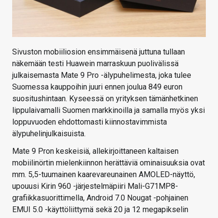
Sivuston mobiiliosion ensimmäisenä juttuna tullaan
näkemään testi Huawein marraskuun puolivälissä
julkaisemasta Mate 9 Pro -älypuhelimesta, joka tulee
Suomessa kauppoihin juuri ennen joulua 849 euron
suositushintaan. Kyseessä on yrityksen tämänhetkinen
lippulaivamalli Suomen markkinoilla ja samalla myös yksi
loppuvuoden ehdottomasti kiinnostavimmista
älypuhelinjulkaisuista.
Mate 9 Pron keskeisiä, allekirjoittaneen kaltaisen
mobiilinörtin mielenkiinnon herättäviä ominaisuuksia ovat
mm. 5,5-tuumainen kaarevareunainen AMOLED-näyttö,
upouusi Kirin 960 -järjestelmäpiiri Mali-G71MP8-
grafiikkasuorittimella, Android 7.0 Nougat -pohjainen
EMUI 5.0 -käyttöliittymä sekä 20 ja 12 megapikselin