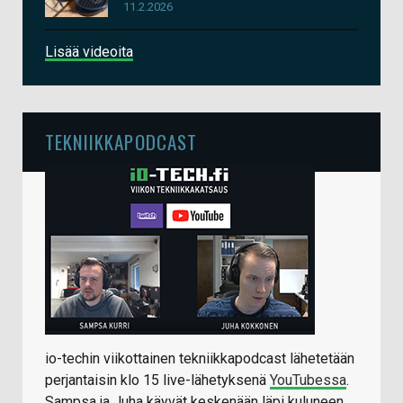
11.2.2026
Lisää videoita
TEKNIIKKAPODCAST
io-techin viikottainen tekniikkapodcast lähetetään
perjantaisin klo 15 live-lähetyksenä
YouTubessa
.
Sampsa ja Juha käyvät keskenään läpi kuluneen