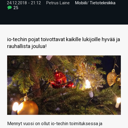
24.12.2018 - 21:12
Petrus Laine
Mobiili
/
Tietotekniikka
ARTIKKELIT
25
VIDEOT
TECHBBS
io-techin pojat toivottavat kaikille lukijoille hyvää ja
TIETOA
rauhallista joulua!
HINTA.FI
KAUPPA
VAIHDA TEEMA
HAKU
Mennyt vuosi on ollut io-techin toimituksessa ja