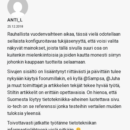
ANTI_L
25.12.2018
Rauhallista vuodenvaihteen aikaa, tässä vielä odotellaan
sellaista konfiguroitavaa tukijäsenyyttä, että voisi valita
näkyvät mainokset, joista tällä sivulla suuri osa on
kuitenkin mielenkiintoisia ja joiden kautta monesti siirryn
johonkin kauppaan tuotteita selaamaan.
Sivujen sisältö on lisääntynyt riittävästi ja päivittäin tulee
nykyään käytyä foorumillakin, eli kyllä @Sampsa, @Juha
ja muut toimittajat ja artikkelien tekijät tekee hyvää työtä,
Stiltin artikkelit on erittäin opettavaisia. On hienoa, että
Suomesta löytyy tietotekniikka-aiheinen luotettava sivu.
io-tech on se referenssi jonka testeihin vertailen muiden
tuloksia yleensä.
Toivottavasti jatkatte työtänne tietotekniikan
informaatiolähteenä vielä pitkään.