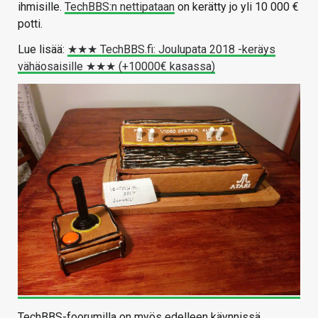
ihmisille.
TechBBS:n nettipataan
on kerätty jo yli 10 000 €
potti.
Lue lisää:
★★★ TechBBS.fi: Joulupata 2018 -keräys
vähäosaisille ★★★ (+10000€ kasassa)
TechBBS-foorumilla on myös edelleen käynnissä