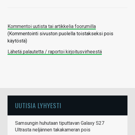
Kommentoi uutista tai artikkelia foorumilla
(Kommentointi sivuston puolella toistakseksi pois
käytöstä)
Lähetä palautetta / raportoi kirjoitusvirheestä
UUTISIA LYHYESTI
Samsungin huhutaan tiputtavan Galaxy S27
Ultrasta neljännen takakameran pois