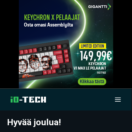
Hyvää joulua!
UUTISET