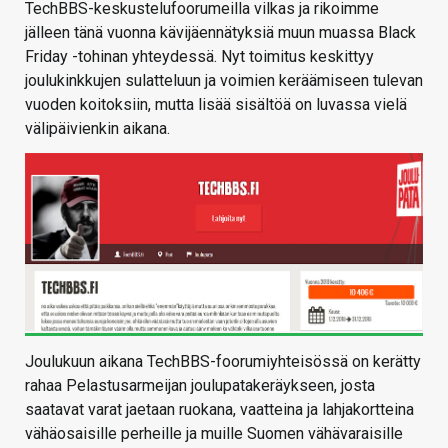
TechBBS-keskustelufoorumeilla vilkas ja rikoimme
jälleen tänä vuonna kävijäennätyksiä muun muassa Black
Friday -tohinan yhteydessä. Nyt toimitus keskittyy
joulukinkkujen sulatteluun ja voimien keräämiseen tulevan
vuoden koitoksiin, mutta lisää sisältöä on luvassa vielä
välipäivienkin aikana.
Joulukuun aikana TechBBS-foorumiyhteisössä on kerätty
rahaa Pelastusarmeijan joulupatakeräykseen, josta
saatavat varat jaetaan ruokana, vaatteina ja lahjakortteina
vähäosaisille perheille ja muille Suomen vähävaraisille