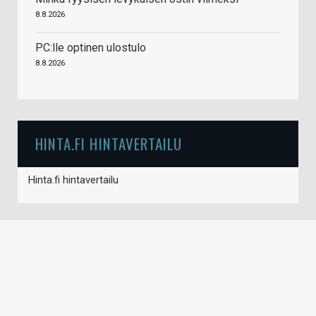
8.8.2026
PC:lle optinen ulostulo
8.8.2026
HINTA.FI HINTAVERTAILU
Hinta.fi hintavertailu