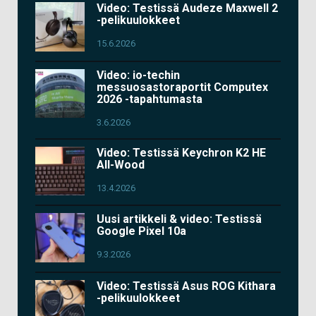
Video: Testissä Audeze Maxwell 2
-pelikuulokkeet
15.6.2026
Video: io-techin
messuosastoraportit Computex
2026 -tapahtumasta
3.6.2026
Video: Testissä Keychron K2 HE
All-Wood
13.4.2026
Uusi artikkeli & video: Testissä
Google Pixel 10a
9.3.2026
Video: Testissä Asus ROG Kithara
-pelikuulokkeet