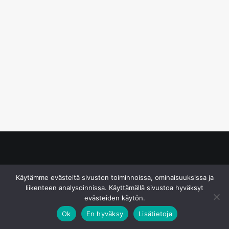
© S&J Media Oy
Käytämme evästeitä sivuston toiminnoissa, ominaisuuksissa ja
liikenteen analysoinnissa. Käyttämällä sivustoa hyväksyt
evästeiden käytön.
Ok
En hyväksy
Lisätietoja