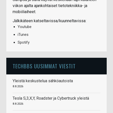
viikon ajalta ajankohtaiset tietotekniikka- ja
mobiiliaiheet.
Jälkikäteen katseltavissa/kuunneltavissa:
Youtube
iTunes
Spotify
TECHBBS UUSIMMAT VIESTIT
Yleistä keskustelua sähköautoista
8.8.2026
Tesla S,3,X,Y, Roadster ja Cybertruck yleistä
8.8.2026