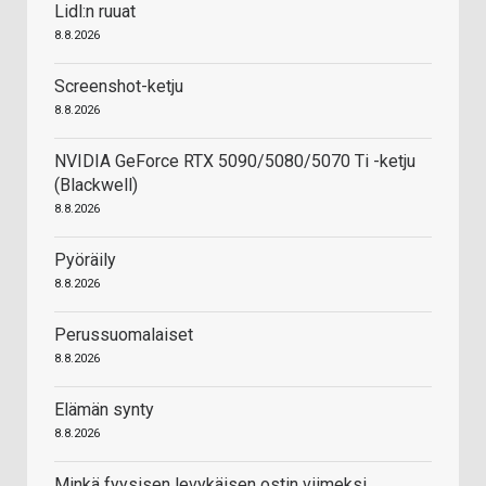
Lidl:n ruuat
8.8.2026
Screenshot-ketju
8.8.2026
NVIDIA GeForce RTX 5090/5080/5070 Ti -ketju
(Blackwell)
8.8.2026
Pyöräily
8.8.2026
Perussuomalaiset
8.8.2026
Elämän synty
8.8.2026
Minkä fyysisen levykäisen ostin viimeksi