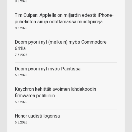
8.8.2026
Tim Culpan: Applella on miljardin edestä iPhone-
puhelinten siruja odottamassa muistipiirejä
8.8.2026
Doom pyörii nyt (melkein) myös Commodore
64:llä
7.8.2026
Doom pyörii nyt myös Paintissa
6.8.2026
Keychron kehittää avoimen lähdekoodin
firmwarea pelihiiriin
5.8.2026
Honor uudisti logonsa
5.8.2026