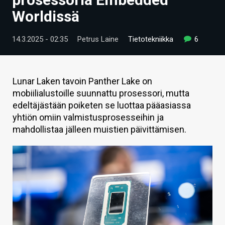
ARTIKKELIT
Worldissä
VIDEOT
14.3.2025 - 02:35
Petrus Laine
Tietotekniikka
6
TECHBBS
TIETOA
Lunar Laken tavoin Panther Lake on
mobiilialustoille suunnattu prosessori, mutta
HINTA.FI
edeltäjästään poiketen se luottaa pääasiassa
yhtiön omiin valmistusprosesseihin ja
KAUPPA
mahdollistaa jälleen muistien päivittämisen.
VAIHDA TEEMA
HAKU