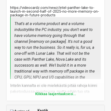
https://videocardz.com/newz/intel-panther-lake-to-
launch-in-second-half-of-2025-no-more-memory-on-
package-in-future-products
That's at a volume product and a volume
industrylike the PC industry. you don't want to
have volume memory going through that
channel [memory on package]. It's not a good
way to run the business. So it really is, for us, a
one-off with Lunar Lake. That will not be the
case with Panther Lake, Nova Lake and its
successors as well. We'l build it in a more
traditional way with memory off package in the
CPU, GPU, NPU and I/0 capabilities in the
package. But volume memory will be off
Intelin kannalta ei ole mielekästä pitää rahoja kiinni
package in the roadmap going forward.
paketoiduissa muisteissa, mutta eihän tuo ota
Klikkaa laajentaaksesi...
Pat Gelsinger, Intel CEO during Q&A Q3 2024
mitenkään kantaa miten valmistajat asian hoitavat.
Earnings Call
Vastaa
Kaotik