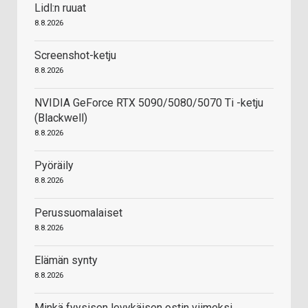
Lidl:n ruuat
8.8.2026
Screenshot-ketju
8.8.2026
NVIDIA GeForce RTX 5090/5080/5070 Ti -ketju
(Blackwell)
8.8.2026
Pyöräily
8.8.2026
Perussuomalaiset
8.8.2026
Elämän synty
8.8.2026
Minkä fyysisen levykäisen ostin viimeksi