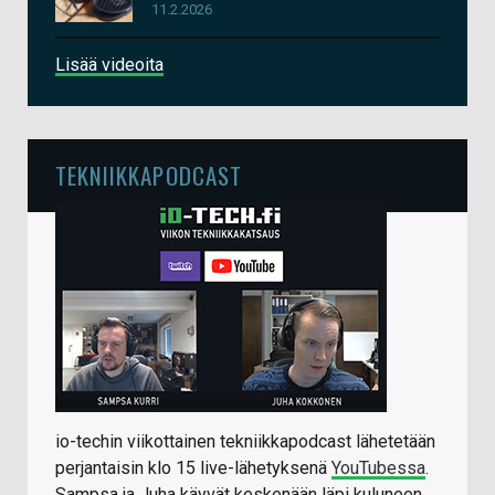
11.2.2026
Lisää videoita
TEKNIIKKAPODCAST
io-techin viikottainen tekniikkapodcast lähetetään
perjantaisin klo 15 live-lähetyksenä
YouTubessa
.
Sampsa ja Juha käyvät keskenään läpi kuluneen