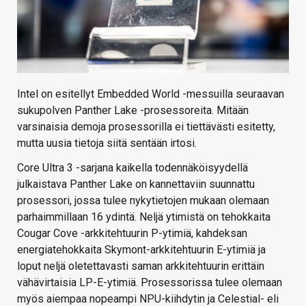
Intel on esitellyt Embedded World -messuilla seuraavan
sukupolven Panther Lake -prosessoreita. Mitään
varsinaisia demoja prosessorilla ei tiettävästi esitetty,
mutta uusia tietoja siitä sentään irtosi.
Core Ultra 3 -sarjana kaikella todennäköisyydellä
julkaistava Panther Lake on kannettaviin suunnattu
prosessori, jossa tulee nykytietojen mukaan olemaan
parhaimmillaan 16 ydintä. Neljä ytimistä on tehokkaita
Cougar Cove -arkkitehtuurin P-ytimiä, kahdeksan
energiatehokkaita Skymont-arkkitehtuurin E-ytimiä ja
loput neljä oletettavasti saman arkkitehtuurin erittäin
vähävirtaisia LP-E-ytimiä. Prosessorissa tulee olemaan
myös aiempaa nopeampi NPU-kiihdytin ja Celestial- eli