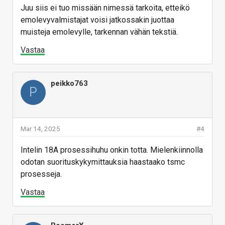
Juu siis ei tuo missään nimessä tarkoita, etteikö
emolevyvalmistajat voisi jatkossakin juottaa
muisteja emolevylle, tarkennan vähän tekstiä.
Vastaa
peikko763
P
Mar 14, 2025
#4
Intelin 18A prosessihuhu onkin totta. Mielenkiinnolla
odotan suorituskykymittauksia haastaako tsmc
prosesseja.
Vastaa