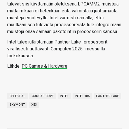
tulevat siis käyttämään oletuksena LPCAMM2-muisteja,
mutta mikään ei tietenkään estä valmistajia juottamasta
muisteja emolevylle. Intel varmisti samalla, ettei
muutkaan sen tulevista prosessoreista tule integroimaan
muisteja enää samaan paketointiin prosessorin kanssa.
Intel tulee julkistamaan Panther Lake -prosessorit
virallisesti tiettävästi Computex 2025 -messuilla
toukokuussa.
Lähde:
PC Games & Hardware
CELESTIAL
COUGAR COVE
INTEL
INTEL 18A
PANTHER LAKE
SKYMONT
XE3