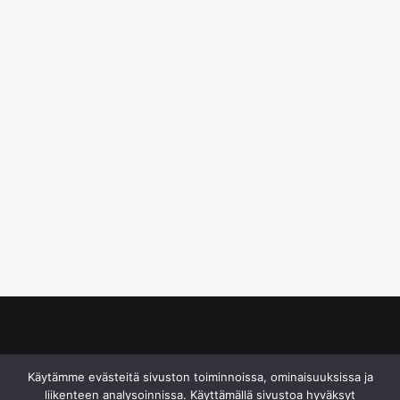
© S&J Media Oy
Käytämme evästeitä sivuston toiminnoissa, ominaisuuksissa ja
liikenteen analysoinnissa. Käyttämällä sivustoa hyväksyt