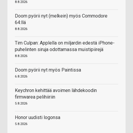
8.8.2026
Doom pyörii nyt (melkein) myös Commodore
64:llä
8.8.2026
Tim Culpan: Applella on miljardin edestä iPhone-
puhelinten siruja odottamassa muistipiirejä
8.8.2026
Doom pyörii nyt myös Paintissa
6.8.2026
Keychron kehittää avoimen lähdekoodin
firmwarea pelihiiriin
5.8.2026
Honor uudisti logonsa
5.8.2026