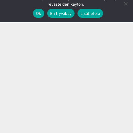
evästeiden käytön.
Ok
En hyväksy
Lisätietoja
;