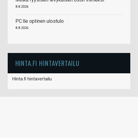
8.8.2026
PC:lle optinen ulostulo
8.8.2026
HINTA.FI HINTAVERTAILU
Hinta.fi hintavertailu