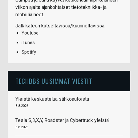
viikon ajalta ajankohtaiset tietotekniikka- ja
mobiiliaiheet.
Jälkikäteen katseltavissa/kuunneltavissa:
Youtube
iTunes
Spotify
TECHBBS UUSIMMAT VIESTIT
Yleistä keskustelua sähköautoista
8.8.2026
Tesla S,3,X,Y, Roadster ja Cybertruck yleistä
8.8.2026