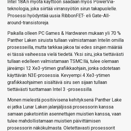
Intel 18A:n myötä käyttöön saadaan myös PowerVia-
teknologia, joka siirtää virransyötön sirun takapuolelle.
Prosessi hyödyntää uusia RibbonFET- eli Gate-All-
around-transistoreja.
Paikalla olleen PC Games & Hardwaren mukaan yli 70 %
Panther Laken siruista tullaan valmistamaan Intelin omilla
prosesseilla, mutta tarkkaa jakoa tai edes sirujen määrää
ei tässä vaiheessa vielä tiedetä. Yksi siru, joka tiettävästi
tullaan edelleen valmistamaan TSMC:llä, tulee olemaan
järeämpi 12 Xe3-ytimen grafiikkaohjain, jonka odotetaan
käyttävän N3E-prosessia. Kevyempi 4 Xe3-ytimen
grafiikkaohjaimen sisältävä siru sen sijaan tullaan
tiettävästi tuottamaan Intel 3 -prosessilla.
Monen mielestä positiivisena kehityksenä Panther Lake
ei jatka Lunar Laken jalanjäljissä prosessorin kanssa
samaan paketointiin asennettujen muistien kanssa, vaan
tulee mahdollistamaan muistien päivittämisen
prosessorin näkökulmasta. Oletettavasti prosessorit