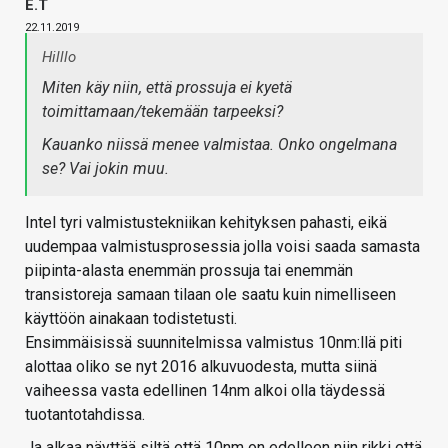
E.T
22.11.2019
Hilllo
Miten käy niin, että prossuja ei kyetä
toimittamaan/tekemään tarpeeksi?
Kauanko niissä menee valmistaa. Onko ongelmana
se? Vai jokin muu.
Intel tyri valmistustekniikan kehityksen pahasti, eikä
uudempaa valmistusprosessia jolla voisi saada samasta
piipinta-alasta enemmän prossuja tai enemmän
transistoreja samaan tilaan ole saatu kuin nimelliseen
käyttöön ainakaan todistetusti.
Ensimmäisissä suunnitelmissa valmistus 10nm:llä piti
alottaa oliko se nyt 2016 alkuvuodesta, mutta siinä
vaiheessa vasta edellinen 14nm alkoi olla täydessä
tuotantotahdissa.
Ja alkaa näyttää siltä että 10nm on edelleen niin rikki että