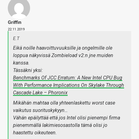
Griffin
22.11.2019
E.T
Eikä noille haavoittuvuuksille ja ongelmille ole
loppua näkyvissä Zombieload v2:n jne muiden
kanssa.
Tässäkni yksi:
Benchmarks Of JCC Erratum: A New Intel CPU Bug
With Performance Implications On Skylake Through
Cascade Lake – Phoronix
Mikähän mahtaa olla yhteenlaskettu worst case
vaikutus suorituskykyyn…
Vähän epäilyttää että jos Intel olisi pienempi firma
pienemmällä lakimiesosastolla tämä olisi jo
haastettu oikeuteen.