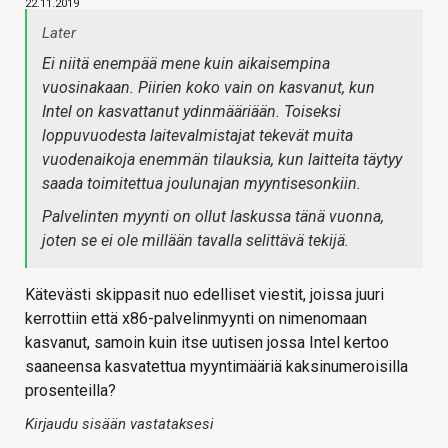
22.11.2019
Later
Ei niitä enempää mene kuin aikaisempina
vuosinakaan. Piirien koko vain on kasvanut, kun
Intel on kasvattanut ydinmääriään. Toiseksi
loppuvuodesta laitevalmistajat tekevät muita
vuodenaikoja enemmän tilauksia, kun laitteita täytyy
saada toimitettua joulunajan myyntisesonkiin.
Palvelinten myynti on ollut laskussa tänä vuonna,
joten se ei ole millään tavalla selittävä tekijä.
Kätevästi skippasit nuo edelliset viestit, joissa juuri
kerrottiin että x86-palvelinmyynti on nimenomaan
kasvanut, samoin kuin itse uutisen jossa Intel kertoo
saaneensa kasvatettua myyntimääriä kaksinumeroisilla
prosenteilla?
Kirjaudu sisään vastataksesi