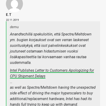
E.T
22.11.2019
demu
Anandtechillä spekuloitiin, että Spectre/Meltdown
ym. bugien korjaukset ovat sen verran laskeneet
suorituskykyä, että isot palvelinkeskukset ovat
joutuneet ostamaan hidastumisen vuoksi
lisäkapasiteettia tai korvaamaan vanhaa rautaa
uudemmalla.
Intel Publishes Letter to Customers Apologizing for
CPU Shipment Delays
…
as well as Spectre/Meltdown having the unexpected
side effect of driving the major hyperscalers to buy
additional/replacement hardware, Intel has had its
hands full trying to keep up with demand.