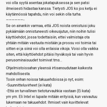
voi olla syytä asentaa jokatapuksessa ja sen patsi
ilmeisesti hidastaa kanssa. Tietysti JOS ko jos ketju ei
käytännössä tapahdu, niin voi sekin olla turha.
——————-
Se on ainankin varmaa, että JOS noista onnistuisi joku
pykäämään onnistuneesti oikeusjutun, niin noihin tulisi
käyttöehdot, jossa todettaisiin, ettei valmistaja ota
yhtään mitään vastuuta mistään ja prossu voi toimia tai
sitten ei ja siinä voi olla erilaisia vikoja. Voisi olla vaikka
siten, että käyttöehdot pitäisi hyväksyä tai vain hyvin
perusominaisuudet toimivat tms…
Ohjelmistoissahan yleensä irtisanoudutaan kaikesta
mahdollisesta.
Tosin onhan noissa takuuehdoissa jo nyt, esim:
-Suunnitteluvirheet (ei kata)
-Että on turvallinen tietoturvauhkia vastaan (Ei kata)
ym ym. Eli Intel ei lupaile mitään erityisiä, kun vaivautuu
lukemaan ne takuuehdot. Ihmiset vain kuvittelevat