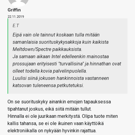
Griffin
22.11.2019
E.T
Eipä vain ole tainnut koskaan tulla mitään
samanlaisia suorituskykysakkoja kuin kaikista
Meltdown/Spectre paikkauksista.
Ja samaan aikaan Intel edelleenkin mainostaa
prossujaan erityisesti "turvallisina" ja hinnathan ovat
olleet todella kovia palvelinpuolella.
Luulisi siinä jokusen hankinnoista vastanneen
katsovan tuleneensa petkutetuksi.
On se suorituskyky ainankin emojen tapauksessa
tipahtanut joskus, eikä siitä mitään tullut.
Hinnalla ei ole juurikaan merkitystä. Olipa tuote miten
kallis tahansa, se ei ole ikuinen vaan käyttöikä
elektroniikalla on nykyään hyvinkin rajattua.