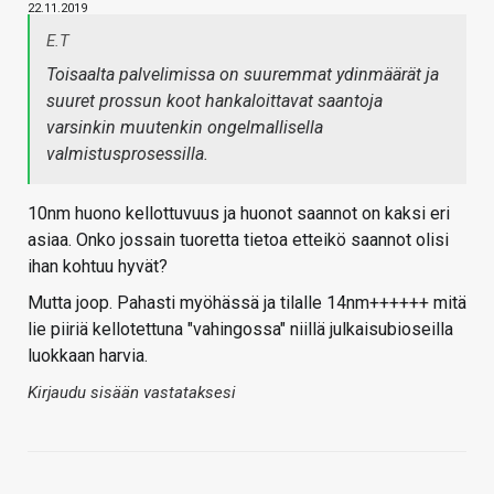
22.11.2019
E.T
Toisaalta palvelimissa on suuremmat ydinmäärät ja
suuret prossun koot hankaloittavat saantoja
varsinkin muutenkin ongelmallisella
valmistusprosessilla.
10nm huono kellottuvuus ja huonot saannot on kaksi eri
asiaa. Onko jossain tuoretta tietoa etteikö saannot olisi
ihan kohtuu hyvät?
Mutta joop. Pahasti myöhässä ja tilalle 14nm++++++ mitä
lie piiriä kellotettuna "vahingossa" niillä julkaisubioseilla
luokkaan harvia.
Kirjaudu sisään vastataksesi