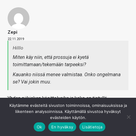
Zepi
22.11.2019
Hilllo
Miten käy niin, että prossuja ei kyetä
toimittamaan/tekemään tarpeeksi?
Kauanko niissä menee valmistaa. Onko ongelmana
se? Vai jokin muu.
Yhden piikiekon käsittelyaika ja koko on tietyllä
valmistusprosessilla vakio. Kun piirin kokoa kasvatetaan
Käytämme evästeitä sivuston toiminnoissa, ominaisuuksissa ja
liikenteen analysoinnissa. Käyttämällä sivustoa hyväksyt
(ydinmäärän/cachen määrän kasvatus), yhdestä kiekosta
evästeiden käytön.
tulee vähemmän valmiita prossuja.
Ok
En hyväksy
Lisätietoja
Intel on lisännyt reippaasti core- ja cache-määriä melkein