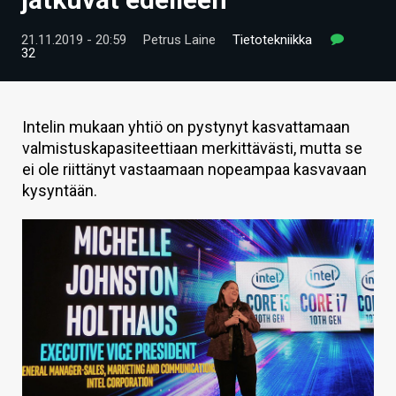
ARTIKKELIT
21.11.2019 - 20:59
Petrus Laine
Tietotekniikka
32
VIDEOT
TECHBBS
Intelin mukaan yhtiö on pystynyt kasvattamaan
TIETOA
valmistuskapasiteettiaan merkittävästi, mutta se
ei ole riittänyt vastaamaan nopeampaa kasvavaan
HINTA.FI
kysyntään.
KAUPPA
VAIHDA TEEMA
HAKU