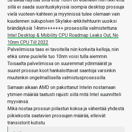
sillä ei saada suorituskykyisiä isompia desktop prossuja
vielä vuoteen-kahteen ja myynnissä tulee olemaan vain
kuudennen sukupolven Skylake-arkkitehtuurin uusiksi
brändäyksiä 14nm+++++++ prosessilla valmistettuna:
Intel Desktop & Mobility CPU Roadmap Leaks Out, No
10nm CPU Till 2022
Palvelimissa taas ei tavoitella niin korkeita kelloja, niin
ehkä sinne puolelle tuo 10nm voisi tulla aiemmin.
Toisaalta palvelimissa on suuremmat ydinmäärät ja
suuret prossun koot hankaloittavat saantoja varsinkin
muutenkin ongelmallisella valmistusprosessilla.
Samaan aikaan AMD on pakottanut Intelin nostamaan
ytimien määrää taatusti rajusti siitä mitä Intel suunnitteli
myyvänsä.
Mikä nostaa prossun piilastun kokoa ja vähentää yhdestä
piikiekosta saatavien prossujen määrää, elleivät
transistorit kutistu.