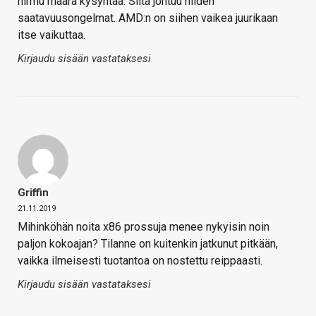
hirmu määrä kysyntää. Siitä johtuu niiden
saatavuusongelmat. AMD:n on siihen vaikea juurikaan
itse vaikuttaa.
Kirjaudu sisään vastataksesi
Griffin
21.11.2019
Mihinköhän noita x86 prossuja menee nykyisin noin
paljon kokoajan? Tilanne on kuitenkin jatkunut pitkään,
vaikka ilmeisesti tuotantoa on nostettu reippaasti.
Kirjaudu sisään vastataksesi