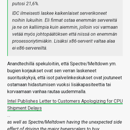
putosi 21,6%.
IDC ilmeisesti laskee kaikenlaiset serverikoneet
noihin lukuihin. Eli firmat ostaa enemmän servereitä
ja ne on kalliimpia kuin aiemmin, jolloin voi varmaan
vetää myös johtopäätöksen että niissä on enemmän
prosessoriytimiäkin. Lisäksi x86-serverit valtaa alaa
ei-x86-servereiltä.
Anandtechillä spekuloitiin, että Spectre/Meltdown ym.
bugien korjaukset ovat sen verran laskeneet
suorituskykyä, että isot palvelinkeskukset ovat joutuneet
ostamaan hidastumisen vuoksi lisäkapasiteettia tai
korvaamaan vanhaa rautaa uudemmalla.
Intel Publishes Letter to Customers Apologizing for CPU
Shipment Delays
…
as well as Spectre/Meltdown having the unexpected side
effect of driving the major hyperscalers to buy