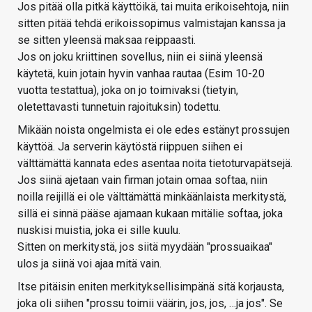
Jos pitää olla pitkä käyttöikä, tai muita erikoisehtoja, niin
sitten pitää tehdä erikoissopimus valmistajan kanssa ja
se sitten yleensä maksaa reippaasti.
Jos on joku kriittinen sovellus, niin ei siinä yleensä
käytetä, kuin jotain hyvin vanhaa rautaa (Esim 10-20
vuotta testattua), joka on jo toimivaksi (tietyin,
oletettavasti tunnetuin rajoituksin) todettu.
Mikään noista ongelmista ei ole edes estänyt prossujen
käyttöä. Ja serverin käytöstä riippuen siihen ei
välttämättä kannata edes asentaa noita tietoturvapätsejä.
Jos siinä ajetaan vain firman jotain omaa softaa, niin
noilla reijillä ei ole välttämättä minkäänlaista merkitystä,
sillä ei sinnä pääse ajamaan kukaan mitälie softaa, joka
nuskisi muistia, joka ei sille kuulu.
Sitten on merkitystä, jos siitä myydään "prossuaikaa"
ulos ja siinä voi ajaa mitä vain.
Itse pitäisin eniten merkityksellisimpänä sitä korjausta,
joka oli siihen "prossu toimii väärin, jos, jos, …ja jos". Se