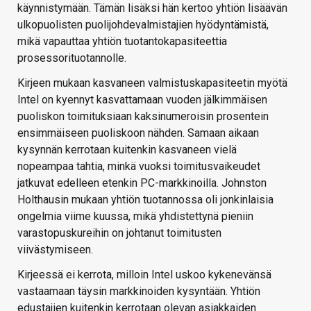
käynnistymään. Tämän lisäksi hän kertoo yhtiön lisäävän
ulkopuolisten puolijohdevalmistajien hyödyntämistä,
mikä vapauttaa yhtiön tuotantokapasiteettia
prosessorituotannolle.
Kirjeen mukaan kasvaneen valmistuskapasiteetin myötä
Intel on kyennyt kasvattamaan vuoden jälkimmäisen
puoliskon toimituksiaan kaksinumeroisin prosentein
ensimmäiseen puoliskoon nähden. Samaan aikaan
kysynnän kerrotaan kuitenkin kasvaneen vielä
nopeampaa tahtia, minkä vuoksi toimitusvaikeudet
jatkuvat edelleen etenkin PC-markkinoilla. Johnston
Holthausin mukaan yhtiön tuotannossa oli jonkinlaisia
ongelmia viime kuussa, mikä yhdistettynä pieniin
varastopuskureihin on johtanut toimitusten
viivästymiseen.
Kirjeessä ei kerrota, milloin Intel uskoo kykenevänsä
vastaamaan täysin markkinoiden kysyntään. Yhtiön
edustajien kuitenkin kerrotaan olevan asiakkaiden