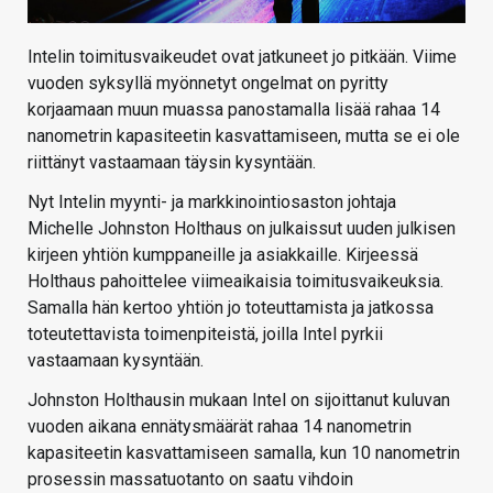
Intelin toimitusvaikeudet ovat jatkuneet jo pitkään. Viime
vuoden syksyllä myönnetyt ongelmat on pyritty
korjaamaan muun muassa panostamalla lisää rahaa 14
nanometrin kapasiteetin kasvattamiseen, mutta se ei ole
riittänyt vastaamaan täysin kysyntään.
Nyt Intelin myynti- ja markkinointiosaston johtaja
Michelle Johnston Holthaus on julkaissut uuden julkisen
kirjeen yhtiön kumppaneille ja asiakkaille. Kirjeessä
Holthaus pahoittelee viimeaikaisia toimitusvaikeuksia.
Samalla hän kertoo yhtiön jo toteuttamista ja jatkossa
toteutettavista toimenpiteistä, joilla Intel pyrkii
vastaamaan kysyntään.
Johnston Holthausin mukaan Intel on sijoittanut kuluvan
vuoden aikana ennätysmäärät rahaa 14 nanometrin
kapasiteetin kasvattamiseen samalla, kun 10 nanometrin
prosessin massatuotanto on saatu vihdoin