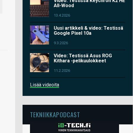
Video: Testissä Keychron K2 HE
All-Wood
13.4.2026
Uusi artikkeli & video: Testissä
Google Pixel 10a
9.3.2026
Video: Testissä Asus ROG
Kithara -pelikuulokkeet
11.2.2026
Lisää videoita
TEKNIIKKAPODCAST