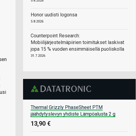
5.8.2026
Honor uudisti logonsa
5.8.2026
Counterpoint Research:
Mobiilijärjestelmäpiirien toimitukset laskivat
jopa 15 % vuoden ensimmäisellä puoliskolla
31.7.2026
ksen
n
a
usi
Thermal Grizzly PhaseSheet PTM
jäähdytyslevyn yhdiste Lämpöalusta 2 g
13,90 €