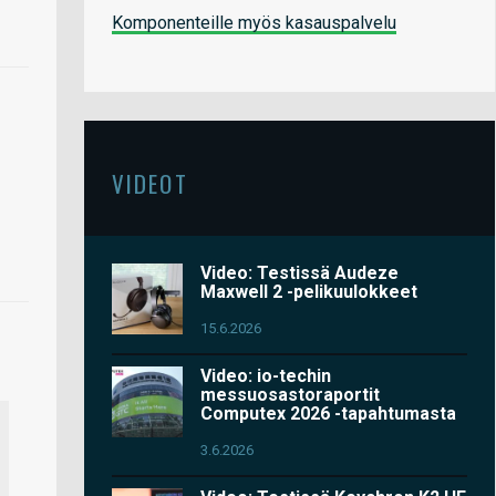
Komponenteille myös kasauspalvelu
VIDEOT
Video: Testissä Audeze
Maxwell 2 -pelikuulokkeet
15.6.2026
Video: io-techin
messuosastoraportit
Computex 2026 -tapahtumasta
3.6.2026