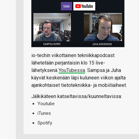
io-techin viikottainen tekniikkapodcast
lähetetään perjantaisin klo 15 live-
lähetyksenä
YouTubessa
. Sampsa ja Juha
käyvät keskenään läpi kuluneen viikon ajalta
ajankohtaiset tietotekniikka- ja mobiiliaiheet.
Jälkikäteen katseltavissa/kuunneltavissa:
Youtube
iTunes
Spotify