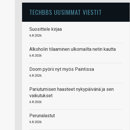
TECHBBS UUSIMMAT VIESTIT
Suosittele kirjaa
6.8.2026
Alkoholin tilaaminen ulkomailta netin kautta
6.8.2026
Doom pyörii nyt myös Paintissa
6.8.2026
Pariutumisen haasteet nykypäivänä ja sen
vaikutukset
6.8.2026
Perunalastut
6.8.2026