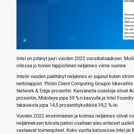
Intel on pitänyt juuri vuoden 2022 vuosikatsauksen. Moll
ollessa jo toinen tappiollinen neljännes viime vuonna.
Intelin vuoden päättänyt neljännes ei sujunut kuten strö
nettotappiot. Yhtiön Client Computing Groupin liikevaiht
Network & Edge prosentin. Kasvaneita osastoja olivat A
prosentin, Mobileye jopa 59 %:n kasvulla ja Intel Foundr
takaisesta jopa 14,5 prosenttiyksikköä 39,2 %:iin.
Vuoden 2022 ensimmäinen ja kolmas neljännes olivat voitoll
neljänneksen tulosta painoi osaltaan alas erilaiset uudell
vastaavat toimenpiteet. Koko vuotta katsoessa Intel jäi 8