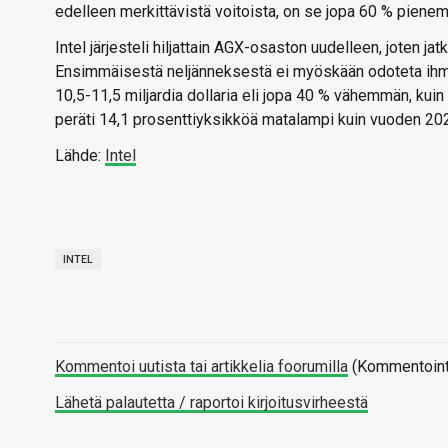
edelleen merkittävistä voitoista, on se jopa 60 % pienempi
Intel järjesteli hiljattain AGX-osaston uudelleen, joten 
Ensimmäisestä neljänneksestä ei myöskään odoteta ihmei
10,5-11,5 miljardia dollaria eli jopa 40 % vähemmän, kuin
peräti 14,1 prosenttiyksikköä matalampi kuin vuoden 20
Lähde:
Intel
INTEL
Kommentoi uutista tai artikkelia foorumilla
(Kommentointi 
Lähetä palautetta / raportoi kirjoitusvirheestä