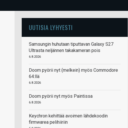
UUTISIA LYHYESTI
Samsungin huhutaan tiputtavan Galaxy S27
Ultrasta neljännen takakameran pois
6.8.2026
Doom pyörii nyt (melkein) myös Commodore
64:llä
6.8.2026
Doom pyörii nyt myös Paintissa
6.8.2026
Keychron kehittää avoimen lähdekoodin
firmwarea pelihiiriin