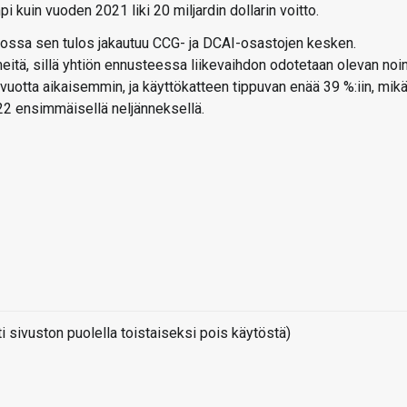
 kuin vuoden 2021 liki 20 miljardin dollarin voitto.
jatkossa sen tulos jakautuu CCG- ja DCAI-osastojen kesken.
tä, sillä yhtiön ennusteessa liikevaihdon odotetaan olevan noi
 vuotta aikaisemmin, ja käyttökatteen tippuvan enää 39 %:iin, mik
22 ensimmäisellä neljänneksellä.
sivuston puolella toistaiseksi pois käytöstä)