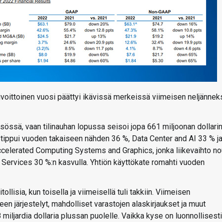
ivoittoinen vuosi päättyi ikävissä merkeissä viimeisen neljänne
msössä, vaan tilinauhan lopussa seisoi jopa 661 miljoonan dollari
o tippui vuoden takaiseen nähden 36 %, Data Center and AI 33 % j
ccelerated Computing Systems and Graphics, jonka liikevaihto no
y Services 30 %:n kasvulla. Yhtiön käyttökate romahti vuoden
isia, kun toisella ja viimeisellä tuli takkiin. Viimeisen
een järjestelyt, mahdolliset varastojen alaskirjaukset ja muut
 miljardia dollaria plussan puolelle. Vaikka kyse on luonnollisesti