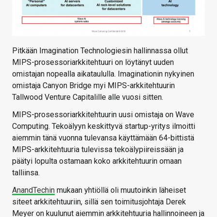
Pitkään Imagination Technologiesin hallinnassa ollut
MIPS-prosessoriarkkitehtuuri on löytänyt uuden
omistajan nopealla aikataululla. Imaginationin nykyinen
omistaja Canyon Bridge myi MIPS-arkkitehtuurin
Tallwood Venture Capitalille alle vuosi sitten.
MIPS-prosessoriarkkitehtuurin uusi omistaja on Wave
Computing. Tekoälyyn keskittyvä startup-yritys ilmoitti
aiemmin tänä vuonna tulevansa käyttämään 64-bittistä
MIPS-arkkitehtuuria tulevissa tekoälypiireissään ja
päätyi lopulta ostamaan koko arkkitehtuurin omaan
talliinsa.
AnandTechin
mukaan yhtiöllä oli muutoinkin läheiset
siteet arkkitehtuuriin, sillä sen toimitusjohtaja Derek
Meyer on kuulunut aiemmin arkkitehtuuria hallinnoineen ja