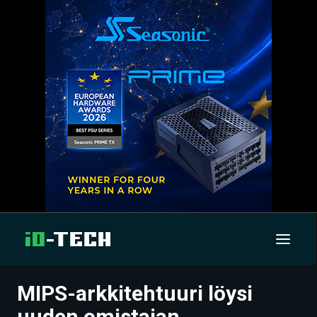
MIPS-arkkitehtuuri löysi
UUTISET
uuden omistajan