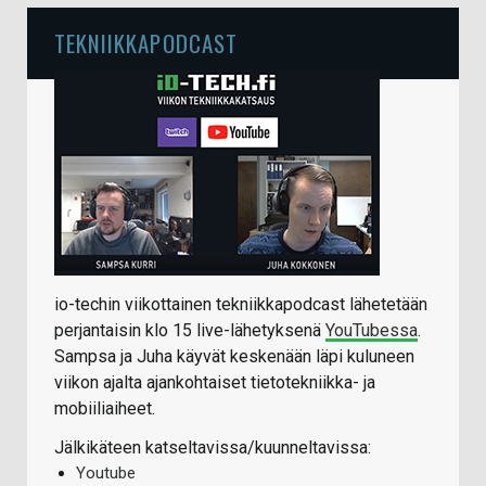
TEKNIIKKAPODCAST
io-techin viikottainen tekniikkapodcast lähetetään
perjantaisin klo 15 live-lähetyksenä
YouTubessa
.
Sampsa ja Juha käyvät keskenään läpi kuluneen
viikon ajalta ajankohtaiset tietotekniikka- ja
mobiiliaiheet.
Jälkikäteen katseltavissa/kuunneltavissa:
Youtube