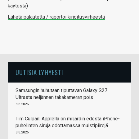
käytöstä)
Lähetä palautetta / raportoi kirjoitusvirheestä
UUTISIA LYHYESTI
Samsungin huhutaan tiputtavan Galaxy S27
Ultrasta neljännen takakameran pois
8.8.2026
Tim Culpan: Applella on miljardin edestä iPhone-
puhelinten siruja odottamassa muistipiirejä
8.8.2026