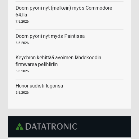
Doom pyörii nyt (melkein) myös Commodore
64:llä
7.8.2026
Doom pyörii nyt myös Paintissa
6.8.2026
Keychron kehittää avoimen lähdekoodin
firmwarea pelihiiriin
5.8.2026
Honor uudisti logonsa
5.8.2026