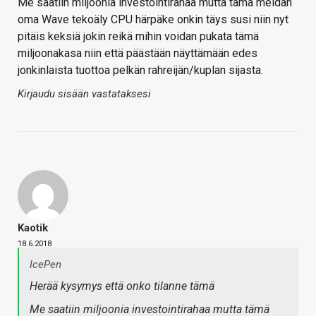
Me saatiin miljoonia investointirahaa mutta tämä meidän
oma Wave tekoäly CPU härpäke onkin täys susi niin nyt
pitäis keksiä jokin reikä mihin voidan pukata tämä
miljoonakasa niin että päästään näyttämään edes
jonkinlaista tuottoa pelkän rahreijän/kuplan sijasta.
Kirjaudu sisään vastataksesi
Kaotik
18.6.2018
IcePen
Herää kysymys että onko tilanne tämä
Me saatiin miljoonia investointirahaa mutta tämä