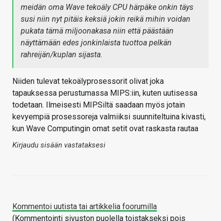
meidän oma Wave tekoäly CPU härpäke onkin täys
susi niin nyt pitäis keksiä jokin reikä mihin voidan
pukata tämä miljoonakasa niin että päästään
näyttämään edes jonkinlaista tuottoa pelkän
rahreijän/kuplan sijasta.
Niiden tulevat tekoälyprosessorit olivat joka
tapauksessa perustumassa MIPS:iin, kuten uutisessa
todetaan. Ilmeisesti MIPSiltä saadaan myös jotain
kevyempiä prosessoreja valmiiksi suunniteltuina kivasti,
kun Wave Computingin omat setit ovat raskasta rautaa
Kirjaudu sisään vastataksesi
Kommentoi uutista tai artikkelia foorumilla
(Kommentointi sivuston puolella toistakseksi pois