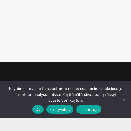
© S&J Media Oy
Käytämme evästeitä sivuston toiminnoissa, ominaisuuksissa ja
liikenteen analysoinnissa. Käyttämällä sivustoa hyväksyt
evästeiden käytön.
Ok
En hyväksy
Lisätietoja
;