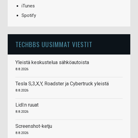
iTunes
Spotify
TECHBBS UUSIMMAT VIESTIT
Yleistä keskustelua sähköautoista
8.8.2026
Tesla S,3,X,Y, Roadster ja Cybertruck yleistä
8.8.2026
Lidl:n ruuat
8.8.2026
Screenshot-ketju
8.8.2026