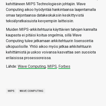
kehittäneen MIPS Technologiesin johtajiin. Wave
Computing aikoo hyödyntää hankintaansa laajentamalla
omaa tarjontaansa datakeskuksiin keskittyvistä
tekoälyratkaisuista kevyempiin laitteisiin.
Muiden MIPS-arkkitehtuuria käyttävien tahojen kannalta
kaupasta ei pitäisi koitua ongelmia, sillä Wave
Computing tulee jatkamaan arkkitehtuurin lisensointia
ulkopuolisille. Yhtiö aikoo myös jatkaa arkkitehtuurin
kehittämistä ja uskoo voivansa kasvattaa sen suosiota
erilaisissa prosessoreissa.
Lähde:
Wave Computing
,
MIPS
,
Forbes
MIPS
WAVE COMPUTING