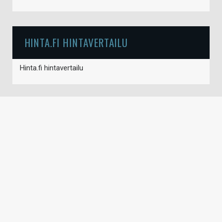
HINTA.FI HINTAVERTAILU
Hinta.fi hintavertailu