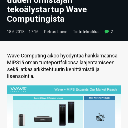
ARTIKKELIT
tekoälystartup Wave
Computingista
VIDEOT
TECHBBS
18.6.2018 - 17:16
Petrus Laine
Tietotekniikka
2
TIETOA
HINTA.FI
Wave Computing aikoo hyödyntää hankkimaansa
MIPS:iä oman tuoteportfolionsa laajentamiseen
KAUPPA
sekä jatkaa arkkitehtuurin kehittämistä ja
lisensointia.
VAIHDA TEEMA
HAKU