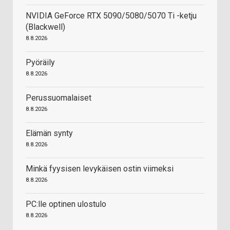
NVIDIA GeForce RTX 5090/5080/5070 Ti -ketju
(Blackwell)
8.8.2026
Pyöräily
8.8.2026
Perussuomalaiset
8.8.2026
Elämän synty
8.8.2026
Minkä fyysisen levykäisen ostin viimeksi
8.8.2026
PC:lle optinen ulostulo
8.8.2026