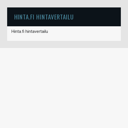
HINTA.FI HINTAVERTAILU
Hinta.fi hintavertailu