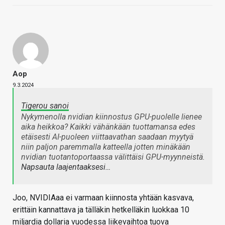
Aop
9.3.2024
Tigerou sanoi
Nykymenolla nvidian kiinnostus GPU-puolelle lienee
aika heikkoa? Kaikki vähänkään tuottamansa edes
etäisesti AI-puoleen viittaavathan saadaan myytyä
niin paljon paremmalla katteella jotten minäkään
nvidian tuotantoportaassa välittäisi GPU-myynneistä.
Napsauta laajentaaksesi…
Joo, NVIDIAaa ei varmaan kiinnosta yhtään kasvava,
erittäin kannattava ja tälläkin hetkelläkin luokkaa 10
miljardia dollaria vuodessa liikevaihtoa tuova