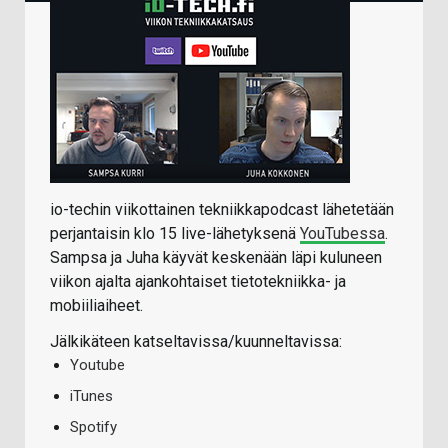
io-techin viikottainen tekniikkapodcast lähetetään
perjantaisin klo 15 live-lähetyksenä
YouTubessa
.
Sampsa ja Juha käyvät keskenään läpi kuluneen
viikon ajalta ajankohtaiset tietotekniikka- ja
mobiiliaiheet.
Jälkikäteen katseltavissa/kuunneltavissa:
Youtube
iTunes
Spotify