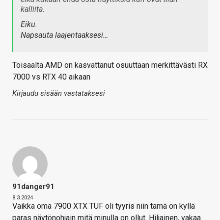
kalliita.
Eiku.
Napsauta laajentaaksesi…
Toisaalta AMD on kasvattanut osuuttaan merkittävästi RX
7000 vs RTX 40 aikaan
Kirjaudu sisään vastataksesi
91danger91
8.3.2024
Vaikka oma 7900 XTX TUF oli tyyris niin tämä on kyllä
paras näytönohjain mitä minulla on ollut. Hiljainen, vakaa