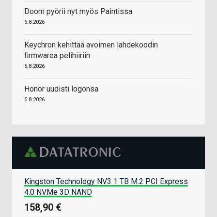
Doom pyörii nyt myös Paintissa
6.8.2026
Keychron kehittää avoimen lähdekoodin
firmwarea pelihiiriin
5.8.2026
Honor uudisti logonsa
5.8.2026
Kingston Technology NV3 1 TB M.2 PCI Express
4.0 NVMe 3D NAND
158,90 €