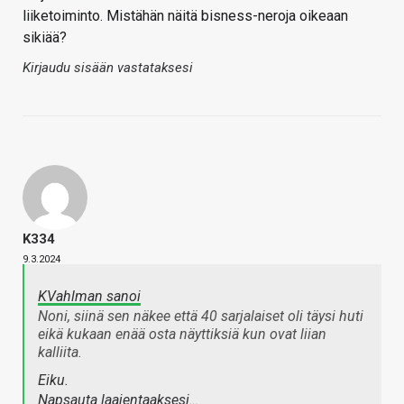
liiketoiminto. Mistähän näitä bisness-neroja oikeaan
sikiää?
Kirjaudu sisään vastataksesi
K334
9.3.2024
KVahlman sanoi
Noni, siinä sen näkee että 40 sarjalaiset oli täysi huti
eikä kukaan enää osta näyttiksiä kun ovat liian
kalliita.
Eiku.
Napsauta laajentaaksesi…