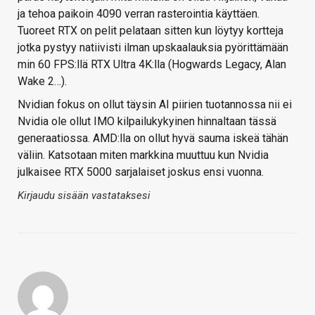
ja tehoa paikoin 4090 verran rasterointia käyttäen.
Tuoreet RTX on pelit pelataan sitten kun löytyy kortteja
jotka pystyy natiivisti ilman upskaalauksia pyörittämään
min 60 FPS:llä RTX Ultra 4K:lla (Hogwards Legacy, Alan
Wake 2…).
Nvidian fokus on ollut täysin AI piirien tuotannossa nii ei
Nvidia ole ollut IMO kilpailukykyinen hinnaltaan tässä
generaatiossa. AMD:lla on ollut hyvä sauma iskeä tähän
väliin. Katsotaan miten markkina muuttuu kun Nvidia
julkaisee RTX 5000 sarjalaiset joskus ensi vuonna.
Kirjaudu sisään vastataksesi