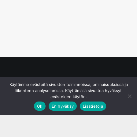
© S&J Media Oy
Käytämme evästeitä sivuston toiminnoissa, ominaisuuksissa ja
liikenteen analysoinnissa. Käyttämällä sivustoa hyväksyt
evästeiden käytön.
Ok
En hyväksy
Lisätietoja
;