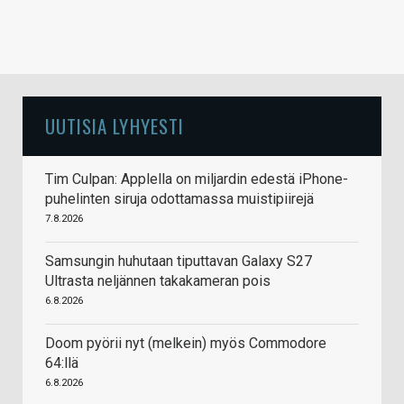
UUTISIA LYHYESTI
Tim Culpan: Applella on miljardin edestä iPhone-
puhelinten siruja odottamassa muistipiirejä
7.8.2026
Samsungin huhutaan tiputtavan Galaxy S27
Ultrasta neljännen takakameran pois
6.8.2026
Doom pyörii nyt (melkein) myös Commodore
64:llä
6.8.2026