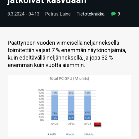
ARTIKKELIT
8.3.2024 - 04:13
Petrus Laine
Tietotekniikka
9
VIDEOT
TECHBBS
Päättyneen vuoden viimeisellä neljänneksellä
TIETOA
toimitettiin vajaat 7 % enemmän näytönohjaimia,
kuin edeltävällä neljänneksellä, ja jopa 32 %
HINTA.FI
enemmän kuin vuotta aiemmin.
KAUPPA
VAIHDA TEEMA
HAKU