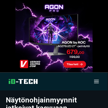
Näytönohjainmyynnit
UUTISET
jatkoivat kasvuaan