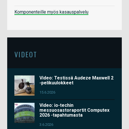
Komponenteille myös kasauspalvelu
VIDEOT
Video: Testissä Audeze Maxwell 2
-pelikuulokkeet
15.6.2026
Video: io-techin
messuosastoraportit Computex
2026 -tapahtumasta
3.6.2026