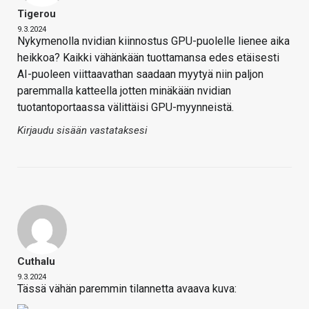
Tigerou
9.3.2024
Nykymenolla nvidian kiinnostus GPU-puolelle lienee aika
heikkoa? Kaikki vähänkään tuottamansa edes etäisesti
AI-puoleen viittaavathan saadaan myytyä niin paljon
paremmalla katteella jotten minäkään nvidian
tuotantoportaassa välittäisi GPU-myynneistä.
Kirjaudu sisään vastataksesi
Cuthalu
9.3.2024
Tässä vähän paremmin tilannetta avaava kuva: