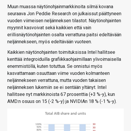
Muun muassa näytönohjainmarkkinoita silmä kovana
seuraava Jon Peddie Research on julkaissut päättyneen
vuoden viimeisen neljänneksen tilastot. Näytönohjainten
myynnit kasvoivat sekä kaikkien että vain
erillisnäytönohjainten osalta verrattuna paitsi edeltävään
neljännekseen, myös edeltävään vuoteen.
Kaikkien näytönohjainten toimituksissa Intel hallitsee
kenttää integroiduilla grafiikkaohjaimillaan ylivoimaisella
enemmistöllä, kuten totuttua. Se onnistui myös
kasvattamaan osuuttaan viime vuoden kolmanteen
neljännekseen verrattuna, mutta vuoden takaisen
neljänneksen lukemiin se ei sentään yltänyt. Intel
hallitsee nyt markkinoista 67 prosenttia (+3 %-y), kun
AMD:n osuus on 15 (-2 %-y) ja NVIDIAn 18 % (-1 %-y).