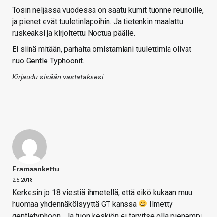
Tosin neljässä vuodessa on saatu kumit tuonne reunoille,
ja pienet evät tuuletinlapoihin. Ja tietenkin maalattu
ruskeaksi ja kirjoitettu Noctua päälle.
Ei siinä mitään, parhaita omistamiani tuulettimia olivat
nuo Gentle Typhoonit.
Kirjaudu sisään vastataksesi
Eramaankettu
2.5.2018
Kerkesin jo 18 viestiä ihmetellä, että eikö kukaan muu
huomaa yhdennäköisyyttä GT kanssa
Ilmetty
gentletyphoon.. Ja tuon keskiön ei tarvitse olla pienempi