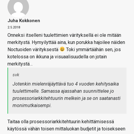
Juha Kokkonen
2.5.2018
Onneksi itselleni tuulettimien värityksellä ei ole mitään
merkitystä. Hymyilyttää aina, kun porukka hajoilee näiden
Noctuoiden värityksestä
Toki ymmärtäähän sen, jos
kotelossa on ikkuna ja visuaalisuudella on jotain
merkitystä…
svk
Jotenkin mielenräjäyttävä tuo 4 vuoden kehitysaika
tuulettimelle. Samassa ajassahan suunnittelee jo
prosessoriarkkitehtuurin melkein ja se on saatanasti
monimutkaisempi.
Taitaa olla prosessoriarkkitehtuurin kehittämisessä
käytössä vähän toisen mittaluokan budjetit ja toisekseen