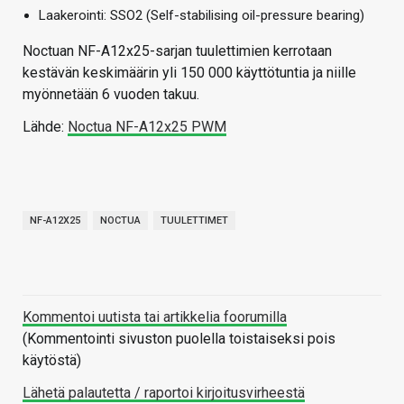
Laakerointi: SSO2 (Self-stabilising oil-pressure bearing)
Noctuan NF-A12x25-sarjan tuulettimien kerrotaan
kestävän keskimäärin yli 150 000 käyttötuntia ja niille
myönnetään 6 vuoden takuu.
Lähde:
Noctua NF-A12x25 PWM
NF-A12X25
NOCTUA
TUULETTIMET
Kommentoi uutista tai artikkelia foorumilla
(Kommentointi sivuston puolella toistaiseksi pois
käytöstä)
Lähetä palautetta / raportoi kirjoitusvirheestä