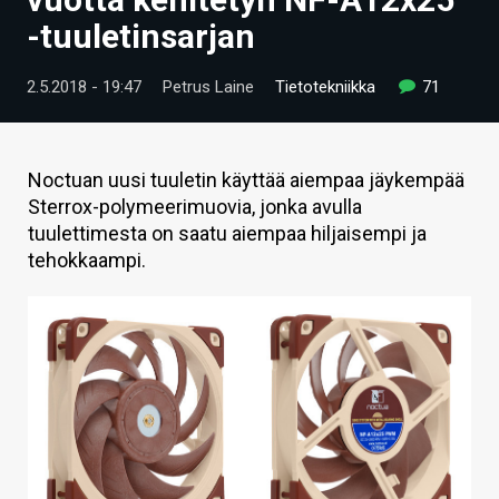
ARTIKKELIT
-tuuletinsarjan
VIDEOT
2.5.2018 - 19:47
Petrus Laine
Tietotekniikka
71
TECHBBS
TIETOA
Noctuan uusi tuuletin käyttää aiempaa jäykempää
Sterrox-polymeerimuovia, jonka avulla
HINTA.FI
tuulettimesta on saatu aiempaa hiljaisempi ja
tehokkaampi.
KAUPPA
VAIHDA TEEMA
HAKU