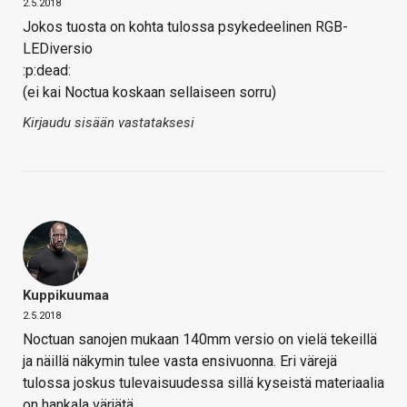
2.5.2018
Jokos tuosta on kohta tulossa psykedeelinen RGB-
LEDiversio
:p:dead:
(ei kai Noctua koskaan sellaiseen sorru)
Kirjaudu sisään vastataksesi
Kuppikuumaa
2.5.2018
Noctuan sanojen mukaan 140mm versio on vielä tekeillä
ja näillä näkymin tulee vasta ensivuonna. Eri värejä
tulossa joskus tulevaisuudessa sillä kyseistä materiaalia
on hankala värjätä.