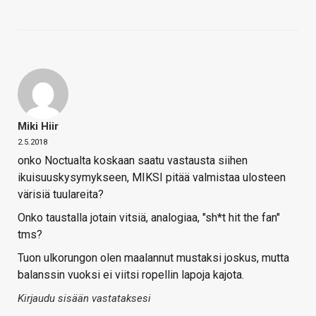
Miki Hiir
2.5.2018
onko Noctualta koskaan saatu vastausta siihen
ikuisuuskysymykseen, MIKSI pitää valmistaa ulosteen
värisiä tuulareita?
Onko taustalla jotain vitsiä, analogiaa, "sh*t hit the fan"
tms?
Tuon ulkorungon olen maalannut mustaksi joskus, mutta
balanssin vuoksi ei viitsi ropellin lapoja kajota.
Kirjaudu sisään vastataksesi