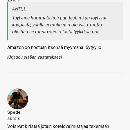
2.5.2018
ANTI_L
Täytynee hommata heti pari testiin kun löytyvät
kaupasta, värillä ei mulle niin ole väliä, mutta
olisihan se musta versio tästä tyylikkäämpi.
Amazon.de noctuan itsensä myymänä löytyy jo.
Kirjaudu sisään vastataksesi
Spede
2.5.2018
Voisivat kiristää jotain kotelovalmistajaa tekemään