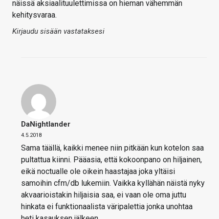
näissä aksiaalituulettimissa on hieman vähemmän
kehitysvaraa.
Kirjaudu sisään vastataksesi
DaNightlander
4.5.2018
Sama täällä, kaikki menee niin pitkään kun kotelon saa
pultattua kiinni. Pääasia, että kokoonpano on hiljainen,
eikä noctualle ole oikein haastajaa joka yltäisi
samoihin cfm/db lukemiin. Vaikka kyllähän näistä nyky
akvaarioistakin hiljaisia saa, ei vaan ole oma juttu
hinkata ei funktionaalista väripalettia jonka unohtaa
heti kasauksen jälkeen.