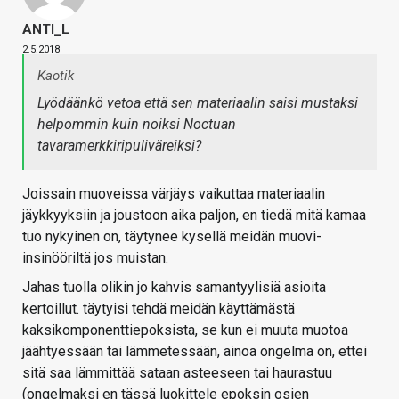
ANTI_L
2.5.2018
Kaotik
Lyödäänkö vetoa että sen materiaalin saisi mustaksi
helpommin kuin noiksi Noctuan
tavaramerkkiripuliväreiksi?
Joissain muoveissa värjäys vaikuttaa materiaalin
jäykkyyksiin ja joustoon aika paljon, en tiedä mitä kamaa
tuo nykyinen on, täytynee kysellä meidän muovi-
insinööriltä jos muistan.
Jahas tuolla olikin jo kahvis samantyylisiä asioita
kertoillut. täytyisi tehdä meidän käyttämästä
kaksikomponenttiepoksista, se kun ei muuta muotoa
jäähtyessään tai lämmetessään, ainoa ongelma on, ettei
sitä saa lämmittää sataan asteeseen tai haurastuu
(ongelmaksi en tässä luokittele epoksin osien