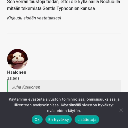
Sen verran taustoja tiedän, ettei ole kyllä näillä Noctuoilla
mitään tekemistä Gentle Typhoonien kanssa.
Kirjaudu sisään vastataksesi
Hsalonen
2.5.2018
Juha Kokkonen
Sen verran taustoja tiedän, ettei ole kyllä näillä
Käytämme evästeitä sivuston toiminnoissa, ominaisuuksissa ja
Noctuoilla mitään tekemistä Gentle Typhoonien
liikenteen analysoinnissa. Käyttämällä sivustoa hyväksyt
kanssa.
evästeiden käytön.
Ok
En hyväksy
Lisätietoja
Oma kommenttini perustui puhtaasti tuttuun ulkonäköön,