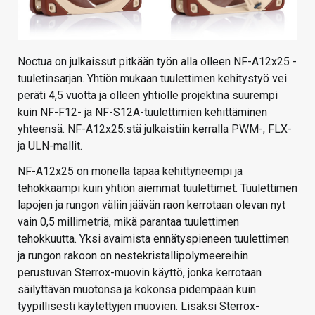
Noctua on julkaissut pitkään työn alla olleen NF-A12x25 -
tuuletinsarjan. Yhtiön mukaan tuulettimen kehitystyö vei
peräti 4,5 vuotta ja olleen yhtiölle projektina suurempi
kuin NF-F12- ja NF-S12A-tuulettimien kehittäminen
yhteensä. NF-A12x25:stä julkaistiin kerralla PWM-, FLX-
ja ULN-mallit.
NF-A12x25 on monella tapaa kehittyneempi ja
tehokkaampi kuin yhtiön aiemmat tuulettimet. Tuulettimen
lapojen ja rungon väliin jäävän raon kerrotaan olevan nyt
vain 0,5 millimetriä, mikä parantaa tuulettimen
tehokkuutta. Yksi avaimista ennätyspieneen tuulettimen
ja rungon rakoon on nestekristallipolymeereihin
perustuvan Sterrox-muovin käyttö, jonka kerrotaan
säilyttävän muotonsa ja kokonsa pidempään kuin
tyypillisesti käytettyjen muovien. Lisäksi Sterrox-