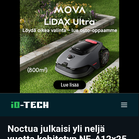
Noctua julkaisi yli neljä
UUTISET
vuotta kehitetyn NF-A12x25