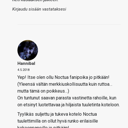
Kirjaudu sisään vastataksesi
Hannibal
4.5.2018
Yep! Itse olen ollu Noctua fanipoika jo pitkään!
(Yleensä vältän merkkiuskollisuutta kuin ruttoa…
mutta tämä on poikkeus…)
On tuntunut saavan parasta vastinetta rahoille, kun
on etsinyt luotettavaa ja hiljaista tuuletinta koteloon.
Tyylikäs suljettu ja tukeva kotelo Noctua
tuulettimilla on ollut hyvä runko erilaisille
kokoonpanoille jo pitkään!